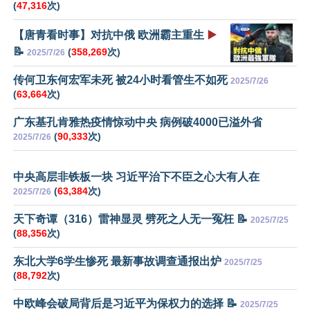
(
47,316
次)
【唐青看时事】对抗中俄 欧洲霸主重生
▶️
📝
(
358,269
次)
2025/7/26
传何卫东何宏军未死 被24小时看管生不如死
2025/7/26
(
63,664
次)
广东基孔肯雅热疫情惊动中央 病例破4000已溢外省
(
90,333
次)
2025/7/26
中央高层非铁板一块 习近平治下不臣之心大有人在
(
63,384
次)
2025/7/26
天下奇谭（316）雷神显灵 劈死之人无一冤枉 📝
2025/7/25
(
88,356
次)
东北大学6学生惨死 最新事故调查通报出炉
2025/7/25
(
88,792
次)
中欧峰会破局背后是习近平为保权力的选择 📝
2025/7/25