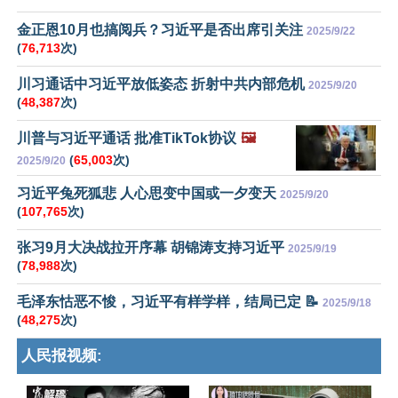
金正恩10月也搞阅兵？习近平是否出席引关注
2025/9/22
(
76,713
次)
川习通话中习近平放低姿态 折射中共内部危机
2025/9/20
(
48,387
次)
川普与习近平通话 批准TikTok协议
🖼️
(
65,003
次)
2025/9/20
习近平兔死狐悲 人心思变中国或一夕变天
2025/9/20
(
107,765
次)
张习9月大决战拉开序幕 胡锦涛支持习近平
2025/9/19
(
78,988
次)
毛泽东怙恶不悛，习近平有样学样，结局已定 📝
2025/9/18
(
48,275
次)
人民报视频: