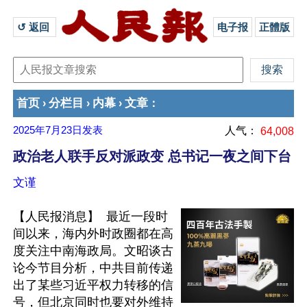
↺ 返回 
电子报
正體版
首页
分栏目
内幕
文章
›
›
›
：
2025年7月23日
发表
人气：
64,008
政治老人联手反对派政变 总书记一夜之间下台
文谨
【人民报消息】  最近一段时
间以来，海内外时政圈都在高
度关注中南海政局。文昭谈古
论今节目分析，中共目前传递
出了某些习近平权力转移的信
号，但北京同时也要对外维持