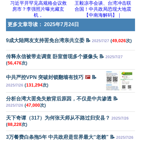
习近平开罕见高规格会议救
王毅凉亭会谈、台湾冲击联
房市？李强照片曝光藏玄
合国！中共政局恐现大地震
机，
【中南海解码】｜
更多文章导读：
2025年7月24日
9成大陆网友支持罢免台湾亲共立委 📝
(
49,026
次)
2025/7/27
传释永信被带走调查 卧室曾现多个摄像头 📝
2025/7/27
(
56,476
次)
中共严控VPN 突破封锁翻墙有技巧
🖼️
📝
(
131,294
次)
2025/7/26
分析台湾大罢免失败背后原因，不仅是中共渗透 📝
(
47,000
次)
2025/7/26
天下奇谭（317）为何张天师从不路过归安县？
2025/7/26
(
88,228
次)
3万餐费白条拖5年 中共政府是世界最大“老赖” 📝
2025/7/26