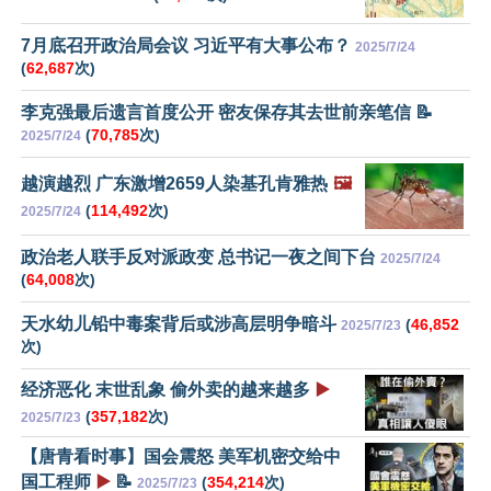
7月底召开政治局会议 习近平有大事公布？
2025/7/24
(
62,687
次)
李克强最后遗言首度公开 密友保存其去世前亲笔信 📝
(
70,785
次)
2025/7/24
越演越烈 广东激增2659人染基孔肯雅热
🖼️
(
114,492
次)
2025/7/24
政治老人联手反对派政变 总书记一夜之间下台
2025/7/24
(
64,008
次)
天水幼儿铅中毒案背后或涉高层明争暗斗
(
46,852
2025/7/23
次)
经济恶化 末世乱象 偷外卖的越来越多
▶️
(
357,182
次)
2025/7/23
【唐青看时事】国会震怒 美军机密交给中
国工程师
▶️
📝
(
354,214
次)
2025/7/23