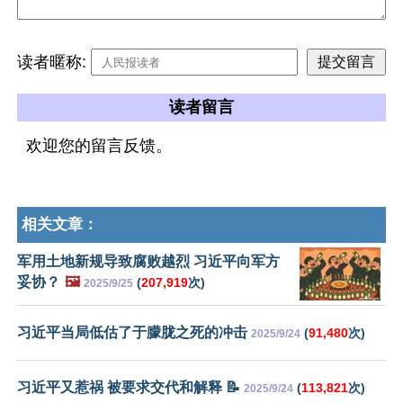
读者暱称:
读者留言
欢迎您的留言反馈。
相关文章：
军用土地新规导致腐败越烈 习近平向军方
妥协？
🖼️
(
207,919
次)
2025/9/25
习近平当局低估了于朦胧之死的冲击
(
91,480
次)
2025/9/24
习近平又惹祸 被要求交代和解释 📝
(
113,821
次)
2025/9/24