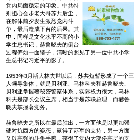
党内局面稳定的印象。中共特
别担心会步老大哥苏共后尘，
在解体前夕发生激烈党内斗
争，最后造成下台的后果。其
中，同样是文化水平不高的小
学生总书记，赫鲁晓夫的倒台
过程俨如一面镜子，清晰的照见了另一位中共小学
生总书记习近平的影子。

1953年3月斯大林去世以后，苏共短暂形成了一个三
人领导集体，就是贝利亚、马林科夫和赫鲁晓夫。
贝利亚掌握著秘密警察体系，实际权力很大，马林
科夫是部长会议主席，相当于是苏联总理，而赫鲁
晓夫掌握著党务。

赫鲁晓夫之所以在最后胜出，一方面他是以更加强
硬对抗西方的姿态，赢得了苏军的支持，另一方面
又以高强的斗争手腕，获得了党内大部份高层的支