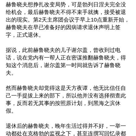
赫鲁晓夫想挣扎改变局势，可是勃列日涅夫完全没
给机会，最后赫鲁晓夫不得不束手就擒，接受被退
出的现实。第2天主席团会议于早上10点重新开始，
赫鲁晓夫在早已准备好的因病请求退休声明上签
字，正式退休。

据说，此前赫鲁晓夫的儿子谢尔盖，曾收到过电
话，说在党内有一帮人正在密谋推翻赫鲁晓夫，得
知这个消息后，谢尔盖第一时间就告诉了赫鲁晓
夫。

然而赫鲁晓夫却觉得这是天方夜谭，他无比信任自
己一手提拔上来的部下，所以他并没有选择彻查此
事，反而若无其事的按照原计划，到黑海之滨休
假。

退休后的赫鲁晓夫，晚年生活过得并不好，一举一
动都处在克格勃的监视之下，甚至连撰写回忆录都