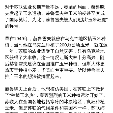
对于苏联农业长期产量不足，萎靡的局面，赫鲁晓
夫发起了玉米运动。赫鲁雪夫种玉米的梗甚至变成
了国际笑话。为此，赫鲁雪夫被人们冠以“玉米狂魔”
的称号。

早在1949年，赫鲁雪夫就曾在乌克兰地区搞玉米种
植，当时他在乌克兰种植了200万公顷玉米。就在这
一年，苏联的农业遭受了自然灾害，只有乌克兰地
区获得了大丰收。这一情况让斯大林十分高兴，随
后赫鲁雪夫建议在全国推广玉米种植。但斯大林更
热衷于种植小麦，毕竟面包更重要。所以赫鲁雪夫
推广玉米的想法被搁置起来。

赫鲁晓夫上台后，他想模仿美国，在苏联上下掀起
了“种植玉米热”，轰轰烈烈的玉米种植运动开始了。
苏联人在全国各地包括寒冷的冰原地区，疯狂种植
玉米。但是苏联的气候条件和美国不一样，苏联纬