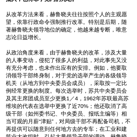
从改革方法来看，赫鲁晓夫往往按照个人的主观愿
望，依靠行政命令强制推行改革。特别是后期，随
著赫鲁晓夫领导地位的确定，他越来越专断，唯意
志论日益增长。

从政治角度来看，由于赫鲁晓夫的改革，涉及大量
的人事变动，侵犯了很多人的利益，对此事先又没
有充分考虑，也未作出应有的安排。例如，他要取
消领导干部终身制，对于党的选举产生的各级领导
机关（从地方到中央委员会成员），采取按一定比
例经常更换的制度。每次选举时，苏共中央委员会
及其主席团成员至少更换1／4，1962年苏联最高苏
维埃的代表在选举中更换了近70%；他还取消了高
级干部（如州委书记、中央委员、报纸主编等）相
当可观的月薪“津贴”，对局级干部不再配备司机，不
再提供可以随意到任何地方去的专车；在工业和建
筑业大改组时，引起大量领导干部的调动。赫鲁晓