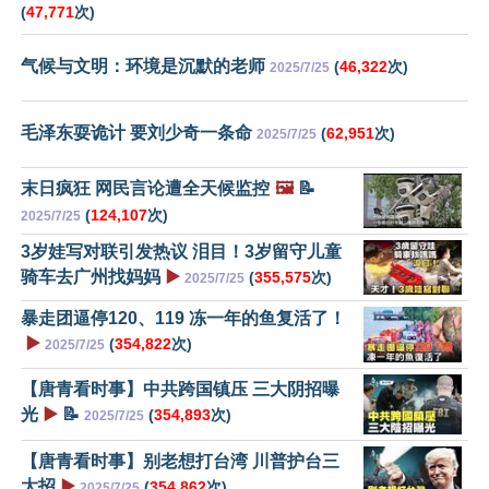
(
47,771
次)
气候与文明：环境是沉默的老师
(
46,322
次)
2025/7/25
毛泽东耍诡计 要刘少奇一条命
(
62,951
次)
2025/7/25
末日疯狂 网民言论遭全天候监控
🖼️
📝
(
124,107
次)
2025/7/25
3岁娃写对联引发热议 泪目！3岁留守儿童
骑车去广州找妈妈
▶️
(
355,575
次)
2025/7/25
暴走团逼停120、119 冻一年的鱼复活了！
▶️
(
354,822
次)
2025/7/25
【唐青看时事】中共跨国镇压 三大阴招曝
光
▶️
📝
(
354,893
次)
2025/7/25
【唐青看时事】别老想打台湾 川普护台三
大招
▶️
(
354,862
次)
2025/7/25