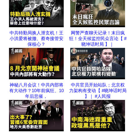
中共特勤局换人泄玄机！王
网警严查聊天记录！末日疯
小洪爱将被撤、蔡奇接管安
狂！全天候监控民众言论【 #
保核心？
晓坤话时局 】｜
神秘八月会议！中共内部将
中共官员开始站队；北京权
有大动作？10年前疯狂、10
力架构有变动【 #晓坤话时局
年后悲催，
】｜ #人民报