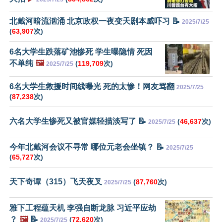
北戴河暗流汹涌 北京政权一夜变天剧本威吓习 📝
2025/7/25
(
63,907
次)
6名大学生跌落矿池惨死 学生曝隐情 死因
不单纯
🖼️
(
119,709
次)
2025/7/25
6名大学生救援时间线曝光 死的太惨！网友骂翻
2025/7/25
(
87,238
次)
六名大学生惨死又被官媒轻描淡写了 📝
(
46,637
次)
2025/7/25
今年北戴河会议不寻常 哪位元老会坐镇？ 📝
2025/7/25
(
65,727
次)
天下奇谭（315）飞天夜叉
(
87,760
次)
2025/7/25
雅下工程蕴天机 李强自断龙脉 习近平应劫
？
🖼️
📝
(
72,620
次)
2025/7/25