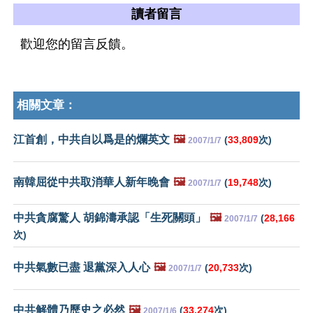
讀者留言
歡迎您的留言反饋。
相關文章：
江首創，中共自以爲是的爛英文
🖼️
(
33,809
次)
2007/1/7
南韓屈從中共取消華人新年晚會
🖼️
(
19,748
次)
2007/1/7
中共貪腐驚人 胡錦濤承認「生死關頭」
🖼️
(
28,166
2007/1/7
次)
中共氣數已盡 退黨深入人心
🖼️
(
20,733
次)
2007/1/7
中共解體乃歷史之必然
🖼️
(
33,274
次)
2007/1/6