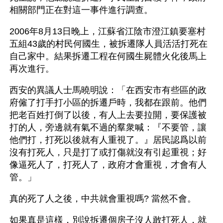
相關部門正在對這一事件進行調查。
2006年8月13日晚上，江蘇省江陰市澄江鎮要塞村
五組43歲的村民何國生，被拆遷隊人員活活打死在
自己家中。結果拆遷工程在何國生屍體火化後馬上
再次進行。
西安的異議人士馬曉明說：「在西安市有些區的政
府僱了打手打小區的拆遷戶時，我都在跟前。他們
把老百姓打倒了以後，有人上去要拉開，要保護被
打的人，旁邊就有氣不過的羣衆喊：『不要管，讓
他們打，打死以後就有人重視了。』居民認爲以前
沒有打死人，只是打了或打傷就沒有引起重視；好
像逼死人了，打死人了，政府才會重視，才會有人
管。」
真的死了人之後，中共就會重視嗎? 當然不會。
如果真是這樣，別說拆遷個房子沒人敢打死人，就