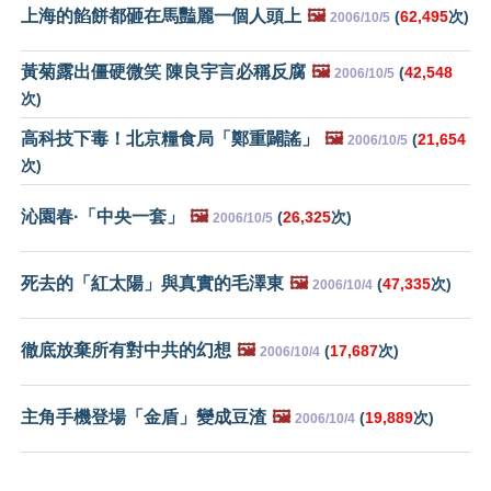
上海的餡餅都砸在馬豔麗一個人頭上
🖼️
(
62,495
次)
2006/10/5
黃菊露出僵硬微笑 陳良宇言必稱反腐
🖼️
(
42,548
2006/10/5
次)
高科技下毒！北京糧食局「鄭重闢謠」
🖼️
(
21,654
2006/10/5
次)
沁園春·「中央一套」
🖼️
(
26,325
次)
2006/10/5
死去的「紅太陽」與真實的毛澤東
🖼️
(
47,335
次)
2006/10/4
徹底放棄所有對中共的幻想
🖼️
(
17,687
次)
2006/10/4
主角手機登場「金盾」變成豆渣
🖼️
(
19,889
次)
2006/10/4