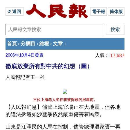
↺ 返回 
電子報
简体版
首頁
分欄目
維權
文章
›
›
›
：
2006年10月4日
發表
人氣：
17,687
徹底放棄所有對中共的幻想（圖）
人民報記者王一雄
三位上海老人坐在將被拆毀的房屋前。
【人民報消息】儘管上海官場正在大地震，但各地
的違法拆遷如沙塵暴依然嚴重傷害着民衆。
山東是江澤民的人馬在控制，儘管總理溫家寶一再