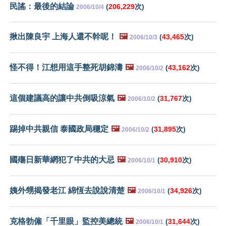
民謠：最後的結論
(
206,229
次)
2006/10/4
揪出陳良宇 上海人還不幹呢！
🖼️
(
43,465
次)
2006/10/3
怪不得！江想用這手整死胡錦濤
🖼️
(
43,162
次)
2006/10/2
這個建議高的讓中共倒吸涼氣
🖼️
(
31,767
次)
2006/10/2
踢掉中共親信 泰國政局穩定
🖼️
(
31,895
次)
2006/10/2
國殤日新華網犯了中共的大忌
🖼️
(
30,910
次)
2006/10/1
姨外甥揭發老江 綿恆去說說清楚
🖼️
(
34,926
次)
2006/10/1
克格勃僱「千里眼」監控美總統
🖼️
(
31,644
次)
2006/10/1