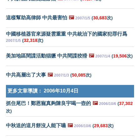
這樣幫助高律師 中共最害怕
🖼️
(
30,683
次)
2007/1/5
中國移植器官來源疑雲重重 中共統治下的國家犯罪行爲
(
32,318
次)
2007/1/5
美加地區間諜活動猖獗 中共間諜狡猾
🖼️
(
19,506
次)
2007/1/4
中共高層出了大事
🖼️
(
50,085
次)
2007/1/3
更多文章導讀：
2006年10月4日
抓住尾巴！鄭恩寵真夠陳良宇喝一壺的
🖼️
(
37,302
2006/10/6
次)
中秋送的這月餅沒人能下嚥
🖼️
(
29,683
次)
2006/10/6