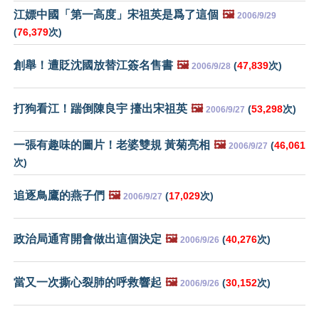
江嫖中國「第一高度」宋祖英是爲了這個
🖼️
2006/9/29
(
76,379
次)
創舉！遭貶沈國放替江簽名售書
🖼️
(
47,839
次)
2006/9/28
打狗看江！踹倒陳良宇 擡出宋祖英
🖼️
(
53,298
次)
2006/9/27
一張有趣味的圖片！老婆雙規 黃菊亮相
🖼️
(
46,061
2006/9/27
次)
追逐鳥鷹的燕子們
🖼️
(
17,029
次)
2006/9/27
政治局通宵開會做出這個決定
🖼️
(
40,276
次)
2006/9/26
當又一次撕心裂肺的呼救響起
🖼️
(
30,152
次)
2006/9/26