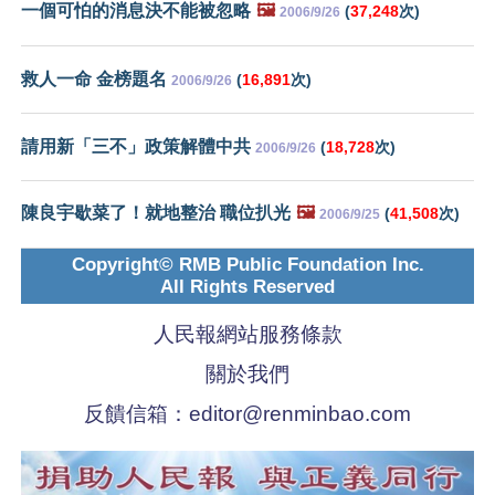
一個可怕的消息決不能被忽略
🖼️
(
37,248
次)
2006/9/26
救人一命 金榜題名
(
16,891
次)
2006/9/26
請用新「三不」政策解體中共
(
18,728
次)
2006/9/26
陳良宇歇菜了！就地整治 職位扒光
🖼️
(
41,508
次)
2006/9/25
Copyright© RMB Public Foundation Inc.
All Rights Reserved
人民報網站服務條款
關於我們
反饋信箱：
editor@renminbao.com