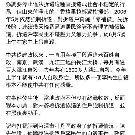
強調要停止違法拆遷這種直接造成社會不穩定的行
爲。但山東菏澤市的「香格里拉拆遷指揮部」2006
年5月依然強制拆遷，對拆遷戶實施「零補償」先拆
後賠，連續幾天輪番逼迫居民簽署不合理的補償協
議。拆遷戶李民生不堪壓力又無力抗爭，於6月5號
上午在家中上吊自殺。
中共從建政以來，一直用各種手段逼迫老百姓自
殺，南京、武漢、九江三地的長江大橋，每月有過
百人跳江自殺。去年共有1600多人跳江自殺。今年
上半年就有751人自殺身亡。所以多一個李民生自殺
根本不能使中共有任何感覺。
在事件發生後，當地政府不但沒有絲毫收斂，反而
變本加厲，對未簽署拆遷協議的住戶強制拆遷，並
在黑夜裏動手。
記者打電話到菏澤市牡丹區政府了解拆遷情況，陳
先生說，他聽說過拆遷戶李民生的自殺事件，政府