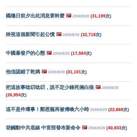
國殤日前夕出此消息要幹麼
🖼️
(
31,199
次)
2006/9/30
殃視這個新聞引起公憤
🖼️
(
32,718
次)
2006/9/30
中國暴發戶的心態
🖼️
(
17,584
次)
2006/9/30
他信認錯了乾媽
🖼️
(
31,101
次)
2006/9/30
把這故事唸叨唸叨，說不定少錘死倆白狼
🖼️
2006/9/30
(
26,954
次)
這不是件壞事！鄭恩寵再被傳喚六小時
(
22,668
次)
2006/9/29
胡觸動中共底線 中宣部發布新命令
🖼️
(
40,833
次)
2006/9/29