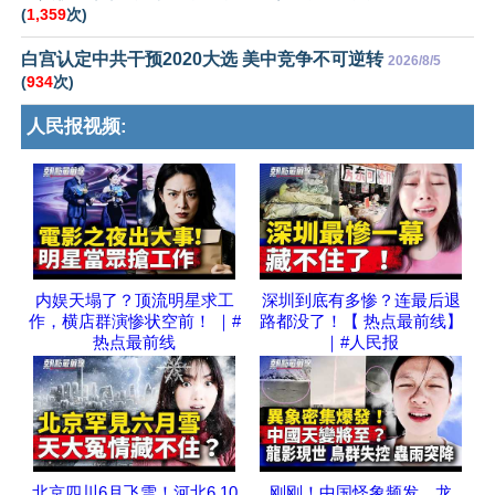
(
1,359
次)
白宫认定中共干预2020大选 美中竞争不可逆转
2026/8/5
(
934
次)
人民报视频:
内娱天塌了？顶流明星求工
深圳到底有多惨？连最后退
作，横店群演惨状空前！ ｜#
路都没了！【 热点最前线】
热点最前线
｜#人民报
北京四川6月飞雪！河北6.10
刚刚！中国怪象频发，龙