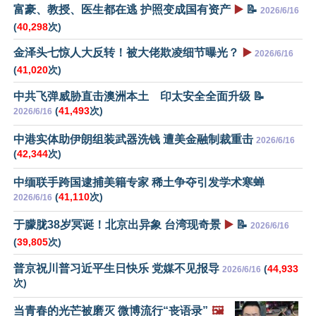
富豪、教授、医生都在逃 护照变成国有资产
▶️
📝
2026/6/16
(
40,298
次)
金泽头七惊人大反转！被大佬欺凌细节曝光？
▶️
2026/6/16
(
41,020
次)
中共飞弹威胁直击澳洲本土 印太安全全面升级 📝
(
41,493
次)
2026/6/16
中港实体助伊朗组装武器洗钱 遭美金融制裁重击
2026/6/16
(
42,344
次)
中缅联手跨国逮捕美籍专家 稀土争夺引发学术寒蝉
(
41,110
次)
2026/6/16
于朦胧38岁冥诞！北京出异象 台湾现奇景
▶️
📝
2026/6/16
(
39,805
次)
普京祝川普习近平生日快乐 党媒不见报导
(
44,933
2026/6/16
次)
当青春的光芒被磨灭 微博流行“丧语录”
🖼️