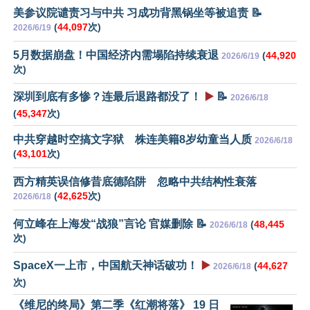
美参议院谴责习与中共 习成功背黑锅坐等被追责 📝
(
44,097
次)
2026/6/19
5月数据崩盘！中国经济内需塌陷持续衰退
(
44,920
2026/6/19
次)
深圳到底有多惨？连最后退路都没了！
▶️
📝
2026/6/18
(
45,347
次)
中共穿越时空搞文字狱 株连美籍8岁幼童当人质
2026/6/18
(
43,101
次)
西方精英误信修昔底德陷阱 忽略中共结构性衰落
(
42,625
次)
2026/6/18
何立峰在上海发“战狼”言论 官媒删除 📝
(
48,445
2026/6/18
次)
SpaceX一上市，中国航天神话破功！
▶️
(
44,627
2026/6/18
次)
《维尼的终局》第二季《红潮将落》 19 日