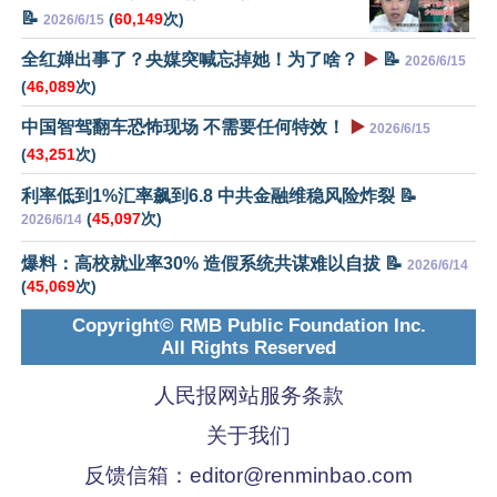
📝
(
60,149
次)
2026/6/15
全红婵出事了？央媒突喊忘掉她！为了啥？
▶️
📝
2026/6/15
(
46,089
次)
中国智驾翻车恐怖现场 不需要任何特效！
▶️
2026/6/15
(
43,251
次)
利率低到1%汇率飙到6.8 中共金融维稳风险炸裂 📝
(
45,097
次)
2026/6/14
爆料：高校就业率30% 造假系统共谋难以自拔 📝
2026/6/14
(
45,069
次)
Copyright© RMB Public Foundation Inc.
All Rights Reserved
人民报网站服务条款
关于我们
反馈信箱：
editor@renminbao.com