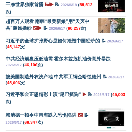
干净世界独家首播
🖼️▶️
📝
(
59,512
2026/6/18
次)
超百万人观看 南韩“最美新娘”用“天灭中
共”装饰婚纱
🖼️▶️
📝
(
60,257
次)
2026/6/17
习近平的全球扩张野心是如何摧毁中国经济的 📝
2026/6/17
(
45,147
次)
中共经济崩盘压低油需 霍尔木兹危机油价意外暴跌
(
46,106
次)
2026/6/17
披美国制造外衣洗产地 中共军工铜企暗蚀德州 📝
2026/6/17
(
45,006
次)
习近平和金正恩精彩上演“尾巴摇狗”
▶️
📝
(
45,003
2026/6/17
次)
赖清德一招令中南海跌入恐惧陷阱
🖼️
📝
(
66,347
次)
2026/6/17