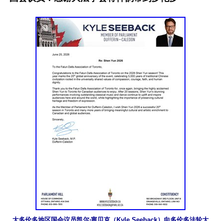
大多伦多地区国会议员凯尔‧塞贝克（Kyle Seeback）向多伦多法轮大