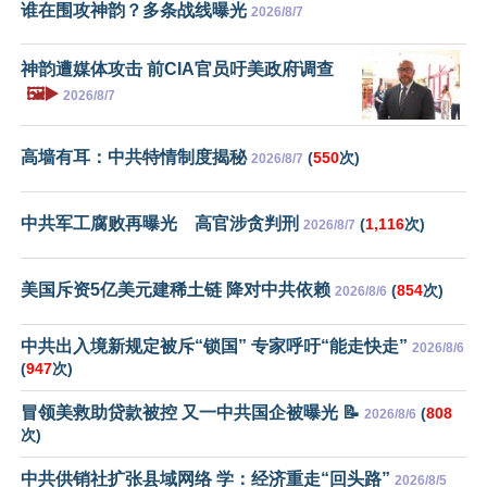
谁在围攻神韵？多条战线曝光
2026/8/7
神韵遭媒体攻击 前CIA官员吁美政府调查
🖼️▶️
2026/8/7
高墙有耳：中共特情制度揭秘
(
550
次)
2026/8/7
中共军工腐败再曝光 高官涉贪判刑
(
1,116
次)
2026/8/7
美国斥资5亿美元建稀土链 降对中共依赖
(
854
次)
2026/8/6
中共出入境新规定被斥“锁国” 专家呼吁“能走快走”
2026/8/6
(
947
次)
冒领美救助贷款被控 又一中共国企被曝光 📝
(
808
2026/8/6
次)
中共供销社扩张县域网络 学：经济重走“回头路”
2026/8/5