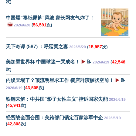
次)
中国爆“毒纸尿裤”风波 家长网友气炸了！
🖼️
(
56,591
次)
2026/6/20
天下奇谭 (587) ：呼延冀之妻
(
15,957
次)
2026/6/20
美加墨世界杯 中国球迷一哭成名！
▶️
📝
(
42,548
2026/6/19
次)
内娱天塌了？顶流明星求工作 横店群演惨状空前！
▶️
📝
(
43,505
次)
2026/6/19
铁链未解：中共国“影子女性主义”控诉国家失能
2026/6/19
(
45,941
次)
经贸战全面合围：美跨部门锁定百家涉军中企
2026/6/19
(
42,808
次)