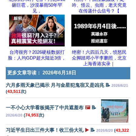
砸巨雹，沙漠暴雨50年罕
吟、怪云、虫雨，老天究竟
见，
在传递什么信号？【
台湾很穷？2026硬核数据打
绝密！六四后几天，愤怒民
脸：人均GDP超大陆近3倍，
众脚踏邓小平李鹏照，北京
上海香港实录｜
更多文章导读：
2026年6月18日
六月多雨天象已揭示 月与金星犯鬼宿又是凶兆 📝
2026/6/21
(
43,511
次)
一不小心大学看板揭开了中共遮羞布
🖼️
📝
(
74,953
次)
2026/6/20
习近平生日出三件大事！收三份大礼
▶️
📝
(
43,322
2026/6/20