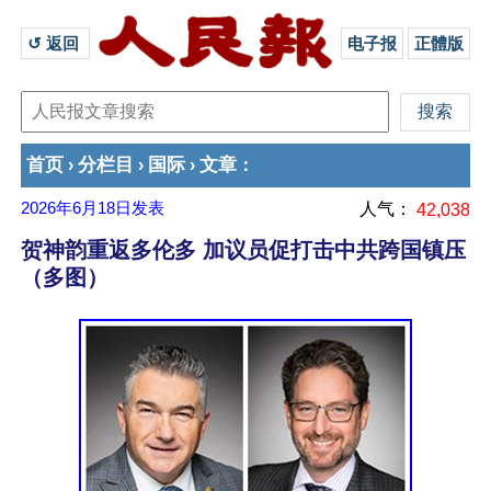
↺ 返回 
电子报
正體版
首页
分栏目
国际
文章
›
›
›
：
2026年6月18日
发表
人气：
42,038
贺神韵重返多伦多 加议员促打击中共跨国镇压
（多图）