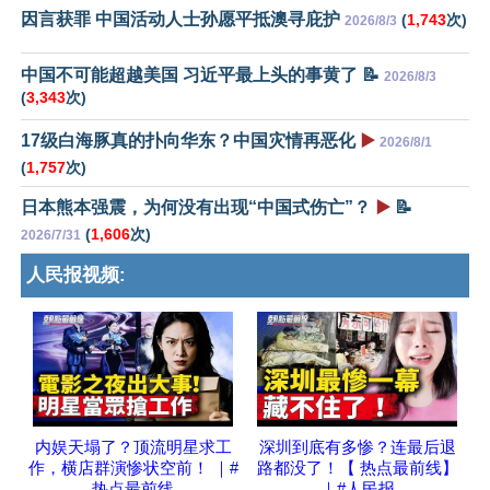
因言获罪 中国活动人士孙愿平抵澳寻庇护
(
1,743
次)
2026/8/3
中国不可能超越美国 习近平最上头的事黄了 📝
2026/8/3
(
3,343
次)
17级白海豚真的扑向华东？中国灾情再恶化
▶️
2026/8/1
(
1,757
次)
日本熊本强震，为何没有出现“中国式伤亡”？
▶️
📝
(
1,606
次)
2026/7/31
人民报视频:
内娱天塌了？顶流明星求工
深圳到底有多惨？连最后退
作，横店群演惨状空前！ ｜#
路都没了！【 热点最前线】
热点最前线
｜#人民报