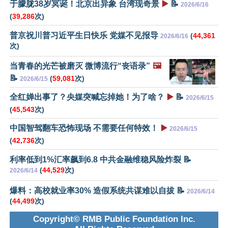
于朦胧38岁冥诞！北京出异象 台湾现奇景
▶️
📝
2026/6/16
(
39,286
次)
普京祝川普习近平生日快乐 党媒不见报导
(
44,361
2026/6/16
次)
当青春的光芒被磨灭 微博流行“丧语录”
🖼️
📝
(
59,081
次)
2026/6/15
全红婵出事了？央媒突喊忘掉她！为了啥？
▶️
📝
2026/6/15
(
45,543
次)
中国智驾翻车恐怖现场 不需要任何特效！
▶️
2026/6/15
(
42,736
次)
利率低到1%汇率飙到6.8 中共金融维稳风险炸裂 📝
(
44,529
次)
2026/6/14
爆料：高校就业率30% 造假系统共谋难以自拔 📝
2026/6/14
(
44,499
次)
Copyright© RMB Public Foundation Inc.