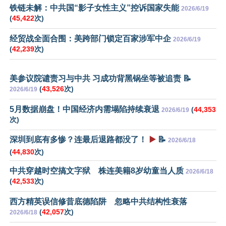
铁链未解：中共国“影子女性主义”控诉国家失能
2026/6/19
(
45,422
次)
经贸战全面合围：美跨部门锁定百家涉军中企
2026/6/19
(
42,239
次)
美参议院谴责习与中共 习成功背黑锅坐等被追责 📝
(
43,526
次)
2026/6/19
5月数据崩盘！中国经济内需塌陷持续衰退
(
44,353
2026/6/19
次)
深圳到底有多惨？连最后退路都没了！
▶️
📝
2026/6/18
(
44,830
次)
中共穿越时空搞文字狱 株连美籍8岁幼童当人质
2026/6/18
(
42,533
次)
西方精英误信修昔底德陷阱 忽略中共结构性衰落
(
42,057
次)
2026/6/18