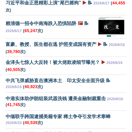
习近平和金正恩精彩上演“尾巴摇狗”
▶️
📝
(
44,455
2026/6/17
次)
赖清德一招令中南海跌入恐惧陷阱
🖼️
📝
(
65,247
次)
2026/6/17
富豪、教授、医生都在逃 护照变成国有资产
▶️
📝
2026/6/16
(
39,780
次)
金泽头七惊人大反转！被大佬欺凌细节曝光？
▶️
2026/6/16
(
40,505
次)
中共飞弹威胁直击澳洲本土 印太安全全面升级 📝
(
40,923
次)
2026/6/16
中港实体助伊朗组装武器洗钱 遭美金融制裁重击
2026/6/16
(
41,745
次)
中缅联手跨国逮捕美籍专家 稀土争夺引发学术寒蝉
(
40,539
次)
2026/6/16