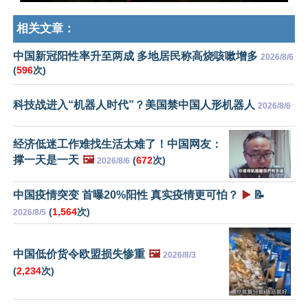
相关文章：
中国新冠阳性率升至两成 多地居民称高烧咳嗽增多
2026/8/6
(
596
次)
科技战进入“机器人时代”？美国禁中国人形机器人
2026/8/6
经济低迷工作难找生活太难了！中国网友：
撑一天是一天
🖼️
(
672
次)
2026/8/6
中国疫情突变 首曝20%阳性 真实疫情更可怕？
▶️
📝
(
1,564
次)
2026/8/5
中国低价货令欧盟损失惨重
🖼️
2026/8/3
(
2,234
次)