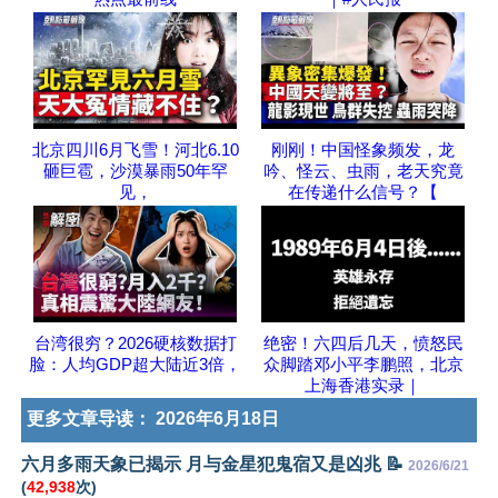
北京四川6月飞雪！河北6.10
刚刚！中国怪象频发，龙
砸巨雹，沙漠暴雨50年罕
吟、怪云、虫雨，老天究竟
见，
在传递什么信号？【
台湾很穷？2026硬核数据打
绝密！六四后几天，愤怒民
脸：人均GDP超大陆近3倍，
众脚踏邓小平李鹏照，北京
上海香港实录｜
更多文章导读：
2026年6月18日
六月多雨天象已揭示 月与金星犯鬼宿又是凶兆 📝
2026/6/21
(
42,938
次)