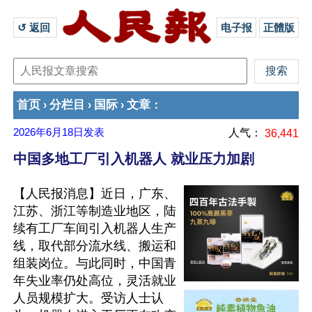
↺ 返回 
电子报
正體版
首页
分栏目
国际
文章
›
›
›
：
2026年6月18日
发表
人气：
36,441
中国多地工厂引入机器人 就业压力加剧
【人民报消息】近日，广东、
江苏、浙江等制造业地区，陆
续有工厂车间引入机器人生产
线，取代部分流水线、搬运和
组装岗位。与此同时，中国青
年失业率仍处高位，灵活就业
人员规模扩大。受访人士认