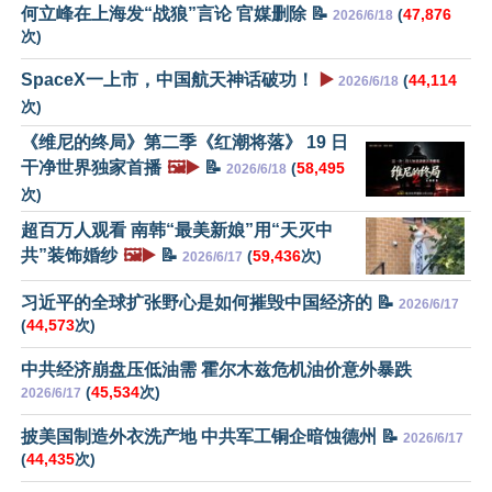
何立峰在上海发“战狼”言论 官媒删除 📝
(
47,876
2026/6/18
次)
SpaceX一上市，中国航天神话破功！
▶️
(
44,114
2026/6/18
次)
《维尼的终局》第二季《红潮将落》 19 日
干净世界独家首播
🖼️▶️
📝
(
58,495
2026/6/18
次)
超百万人观看 南韩“最美新娘”用“天灭中
共”装饰婚纱
🖼️▶️
📝
(
59,436
次)
2026/6/17
习近平的全球扩张野心是如何摧毁中国经济的 📝
2026/6/17
(
44,573
次)
中共经济崩盘压低油需 霍尔木兹危机油价意外暴跌
(
45,534
次)
2026/6/17
披美国制造外衣洗产地 中共军工铜企暗蚀德州 📝
2026/6/17
(
44,435
次)