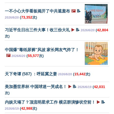
一不小心大学看板揭开了中共遮羞布
🖼️
📝
(
73,352
次)
2026/6/20
习近平生日出三件大事！收三份大礼
▶️
📝
(
42,804
2026/6/20
次)
中国爆“毒纸尿裤”风波 家长网友气炸了！
🖼️
(
55,577
次)
2026/6/20
天下奇谭 (587) ：呼延冀之妻
(
15,442
次)
2026/6/20
美加墨世界杯 中国球迷一哭成名！
▶️
📝
(
42,031
2026/6/19
次)
内娱天塌了？顶流明星求工作 横店群演惨状空前！
▶️
📝
(
42,988
次)
2026/6/19