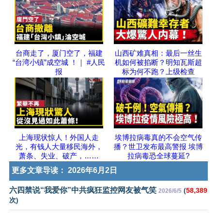
台商走了，厦门空了，福建
山西矿难真相：最后一丝生
“台湾小镇”成空城 ！｜ #人民
机如何被掐断？明知瓦斯超
报
标为何不跑？上级检查
上海现状惊人！外国人走
埃博拉病毒真的不会空气传
光，有钱人大量移民海外，
播？世卫发布最高警报 埃博
萧条、失业、破产，……
拉病毒恐全球蔓延?
更多文章导读：
2026年6月2日
六四禁说“我爱你”中共疯狂监控网友被气笑
(
58,389
2026/6/5
次)