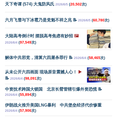
天下奇谭 (574) 大鬼防风氏
(
20,502
次)
2026/6/5
六月飞雪与下冰雹乃是党魁不祥之兆 📝
(
60,780
次)
2026/6/5
大陆高考倒计时 摆脱高考焦虑有妙招
🖼️
(
97,549
次)
2026/6/4
解体中共邪党，清算六四屠杀罪行 📝
(
58,465
次)
2026/6/4
从未公开六四画面 现场原音震撼人心！
▶️
📝
(
98,091
次)
2026/6/4
中资技术跨国大锁国 北京长臂管辖引爆外资恐慌 📝
(
55,894
次)
2026/6/4
伊朗战火推升美国LNG暴利 中共堡垒经济代价惨重
(
57,906
次)
2026/6/4