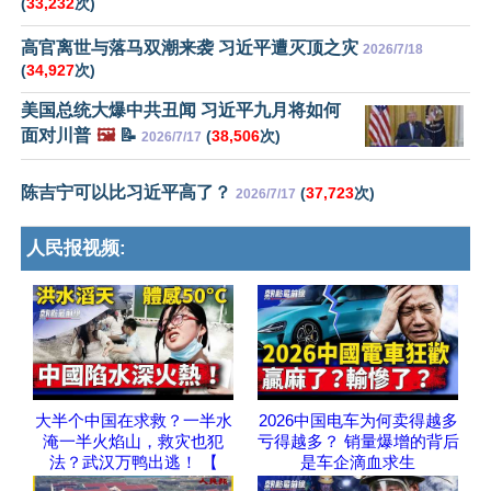
(
33,232
次)
高官离世与落马双潮来袭 习近平遭灭顶之灾
2026/7/18
(
34,927
次)
美国总统大爆中共丑闻 习近平九月将如何
面对川普
🖼️
📝
(
38,506
次)
2026/7/17
陈吉宁可以比习近平高了？
(
37,723
次)
2026/7/17
人民报视频:
大半个中国在求救？一半水
2026中国电车为何卖得越多
淹一半火焰山，救灾也犯
亏得越多？ 销量爆增的背后
法？武汉万鸭出逃！ 【
是车企滴血求生