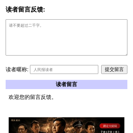
读者留言反馈:
读者暱称:
读者留言
欢迎您的留言反馈。