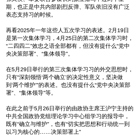
期，也正是中共内部剧烈反弹、军队依旧没有广泛
表态支持习的时候。

再看2025年一年这些人五次学习的表述。2月19日
是第一次集体学习，4月25日的第二次集体学习时，
“二四四二”效忠之语全部都有，但没有提什么“党中
央决策部署”、“集体领导”。

在5月29日举行的第三次集体学习习的外交思想时，
只有“深刻领悟‘两个确立’的决定性意义，坚决做
到‘两个维护’”的表述。也没有提什么“党中央决策部
署”、“集体领导”等。

在此之前于5月26日举行的由政协主席王沪宁主持的
中共全国政协党组理论学习中心组学习的报导中，
既有“确立与维护”，也有“切实把思想和行动统一到
以习为核心的……决策部署上”
