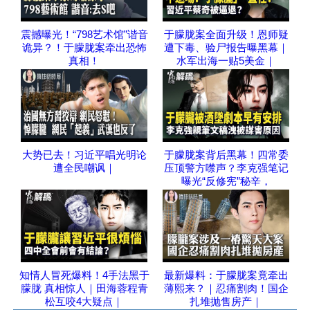
震撼曝光！“798艺术馆”谐音
于朦胧案全面升级！恩师疑
诡异？！于朦胧案牵出恐怖
遭下毒、验尸报告曝黑幕｜
真相！
水军出海一贴5美金｜
大势已去！习近平唱光明论
于朦胧案背后黑幕！四常委
遭全民嘲讽｜
压顶警方噤声？李克强笔记
曝光“反修宪”秘辛，
知情人冒死爆料！4手法黑于
最新爆料：于朦胧案竟牵出
朦胧 真相惊人｜田海蓉程青
薄熙来？｜忍痛割肉！国企
松互咬4大疑点｜
扎堆抛售房产｜