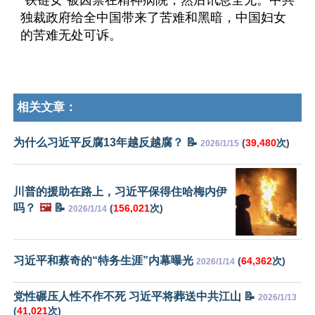
“铁链女”被囚禁在精神病院，然后讯息全无。中共
独裁政府给全中国带来了苦难和黑暗，中国妇女
的苦难无处可诉。
相关文章：
为什么习近平反腐13年越反越腐？ 📝
(
39,480
次)
2026/1/15
川普的援助在路上，习近平保得住哈梅内伊
吗？
🖼️
📝
(
156,021
次)
2026/1/14
习近平和蔡奇的“特务生涯”内幕曝光
(
64,362
次)
2026/1/14
党性碾压人性不作不死 习近平将葬送中共江山 📝
2026/1/13
(
41,021
次)