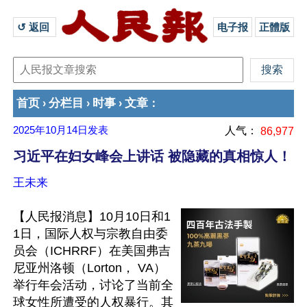
↺ 返回 
电子报
正體版
首页
分栏目
时事
文章
›
›
›
：
2025年10月14日
发表
人气：
86,977
习近平在妇女峰会上讲话 被隐藏的真相惊人！
王未来
【人民报消息】10月10日和1
1日，国际人权与宗教自由委
员会（ICHRRF）在美国弗吉
尼亚州洛顿（Lorton， VA）
举行年会活动，讨论了当前全
球女性所遭受的人权暴行。其