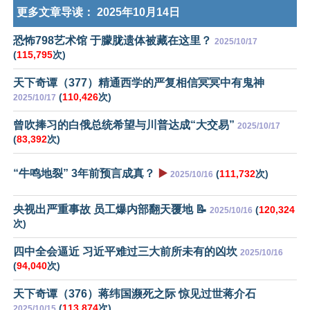
更多文章导读：
2025年10月14日
恐怖798艺术馆 于朦胧遗体被藏在这里？
2025/10/17
(
115,795
次)
天下奇谭（377）精通西学的严复相信冥冥中有鬼神
(
110,426
次)
2025/10/17
曾吹捧习的白俄总统希望与川普达成“大交易”
2025/10/17
(
83,392
次)
“牛鸣地裂” 3年前预言成真？
▶️
(
111,732
次)
2025/10/16
央视出严重事故 员工爆内部翻天覆地 📝
(
120,324
2025/10/16
次)
四中全会逼近 习近平难过三大前所未有的凶坎
2025/10/16
(
94,040
次)
天下奇谭（376）蒋纬国濒死之际 惊见过世蒋介石
(
113,874
次)
2025/10/15