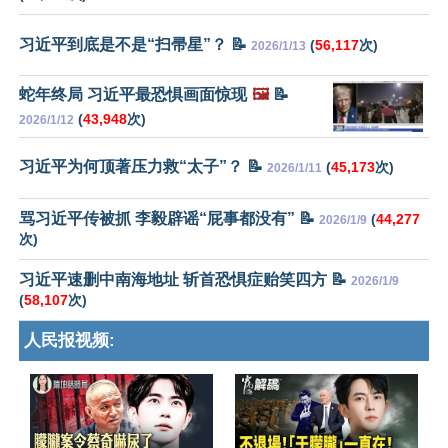
习近平到底是不是“扫帚星”？ 📝
(
56,117
次)
2026/1/13
蛇年终局 习近平最恐惧画面惊现
🖼️
📝
(
43,948
次)
2026/1/12
习近平为何顶著压力救“太子”？ 📝
(
45,173
次)
2026/1/11
骂习近平传被抓 李毅辟谣“屁事都没有” 📝
(
44,277
2026/1/9
次)
习近平速删中南海地址 斩首恐惧症贻笑四方 📝
2026/1/9
(
58,107
次)
人民报视频: