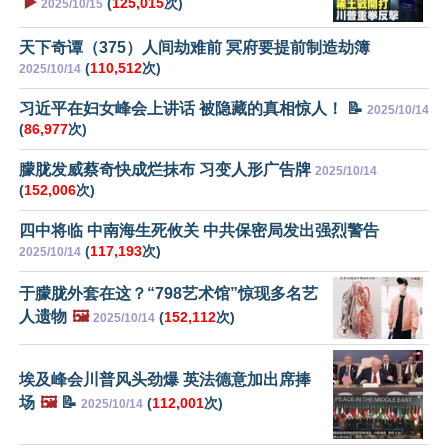
▶️
(
125,015
次)
2025/10/15
天下奇谭（375）人间劫难前 冥府要提前制造劫簿
(
110,512
次)
2025/10/14
习近平在妇女峰会上讲话 被隐藏的真相惊人！ 📝
2025/10/14
(
86,977
次)
朦胧发威蔡奇快成烂抹布 习变人形广告牌
2025/10/14
(
152,006
次)
四中将临 中南海生死攸关 中共保密局发出强烈警告
(
117,193
次)
2025/10/14
于朦胧外套在这？“798艺术馆”惊现多名艺
人遗物
🖼️
(
152,112
次)
2025/10/14
埃及峰会川普风头劲爆 英法德意加出席捧
场
🖼️
📝
(
112,001
次)
2025/10/14