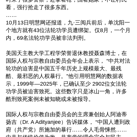
看，强行抢走了很多东西。

……

10月13日明慧网还报道，九·三阅兵前后，单沈阳一
个地方就有43位法轮功学员遭绑架。仅8月，一个月
内，69名法轮功学员被非法判刑。

美国天主教大学工程学荣誉退休教授聂森博士，在
国际人权与宗教自由委员会年会上表示， “中共对法
轮功的迫害是中国五千年历史上规模最大、最残
酷、最邪恶的人权暴行。”他引用明慧网的数据表
示，1999年—2025年，已确认至少 2902位女法轮
功学员被迫害致死。这些数字只是冰山一角，许多
酷刑致死案例未被知晓或未被报导。

国际人权与宗教自由委员会的主席兼创始人阿迪蒂
扬吉（Dr. A Adityanjee）告诉媒体， “中国人遭到政
府（共产党）所施加的暴行……令人毛骨悚然……