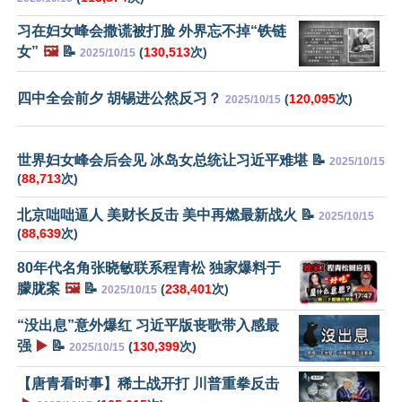
习在妇女峰会撒谎被打脸 外界忘不掉“铁链
女”
🖼️
📝
(
130,513
次)
2025/10/15
四中全会前夕 胡锡进公然反习？
(
120,095
次)
2025/10/15
世界妇女峰会后会见 冰岛女总统让习近平难堪 📝
2025/10/15
(
88,713
次)
北京咄咄逼人 美财长反击 美中再燃最新战火 📝
2025/10/15
(
88,639
次)
80年代名角张晓敏联系程青松 独家爆料于
朦胧案
🖼️
📝
(
238,401
次)
2025/10/15
“没出息”意外爆红 习近平版丧歌带入感最
强
▶️
📝
(
130,399
次)
2025/10/15
【唐青看时事】稀土战开打 川普重拳反击