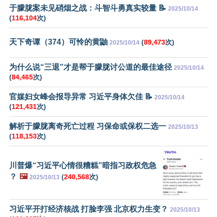
于朦胧案未见硝烟之战：斗智斗勇真实较量 📝
2025/10/14
(
116,104
次)
天下奇谭（374）可怜的黄鼬
(
89,473
次)
2025/10/14
为什么说“三退”才是帮于朦胧讨公道的最佳途径
2025/10/14
(
84,465
次)
官媒妇女峰会报导异常 习近平身体欠佳 📝
2025/10/14
(
121,431
次)
解析于朦胧离奇死亡过程 习保命或保权二选一
2025/10/13
(
118,153
次)
川普爆“习近平心情很糟糕”暗指习政权危急
？
🖼️
(
240,568
次)
2025/10/13
习近平开打经济核战 打脸李强 北京权力生变？
2025/10/13