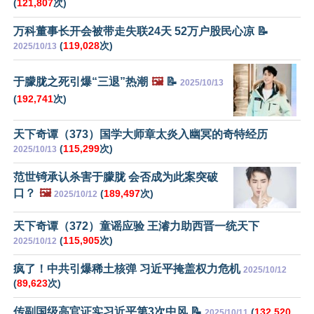
(
121,807
次)
万科董事长开会被带走失联24天 52万户股民心凉 📝
(
119,028
次)
2025/10/13
于朦胧之死引爆“三退”热潮
🖼️
📝
2025/10/13
(
192,741
次)
天下奇谭（373）国学大师章太炎入幽冥的奇特经历
(
115,299
次)
2025/10/13
范世锜承认杀害于朦胧 会否成为此案突破
口？
🖼️
(
189,497
次)
2025/10/12
天下奇谭（372）童谣应验 王濬力助西晋一统天下
(
115,905
次)
2025/10/12
疯了！中共引爆稀土核弹 习近平掩盖权力危机
2025/10/12
(
89,623
次)
传副国级高官证实习近平第3次中风 📝
(
132,520
2025/10/11