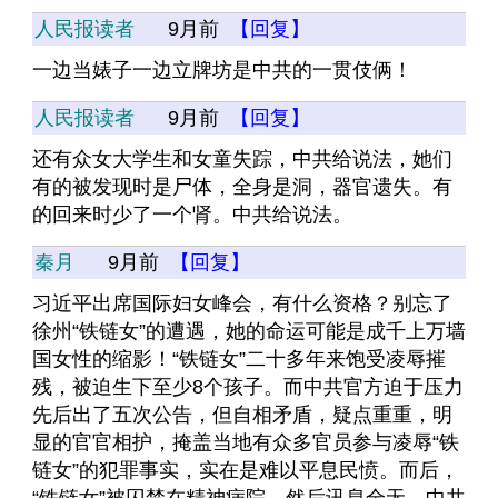
人民报读者
9月前
【回复】
一边当婊子一边立牌坊是中共的一贯伎俩！
人民报读者
9月前
【回复】
还有众女大学生和女童失踪，中共给说法，她们
有的被发现时是尸体，全身是洞，器官遗失。有
的回来时少了一个肾。中共给说法。
秦月
9月前
【回复】
习近平出席国际妇女峰会，有什么资格？别忘了
徐州“铁链女”的遭遇，她的命运可能是成千上万墙
国女性的缩影！“铁链女”二十多年来饱受凌辱摧
残，被迫生下至少8个孩子。而中共官方迫于压力
先后出了五次公告，但自相矛盾，疑点重重，明
显的官官相护，掩盖当地有众多官员参与凌辱“铁
链女”的犯罪事实，实在是难以平息民愤。而后，