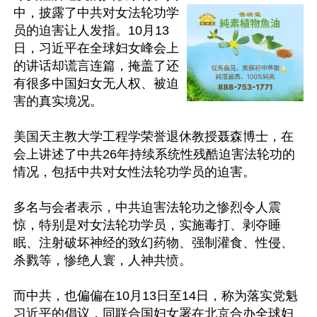
中，披露了中共对女法轮功学
员的迫害让人发指。10月13
日，习近平在全球妇女峰会上
的讲话却谎言连篇，掩盖了还
有很多中国妇女无人权、被迫
害的真实境况。

美国天主教大学工程学荣誉退休教授聂森博士，在
会上讲述了中共26年持续系统性残酷迫害法轮功的
情况，包括中共对女性法轮功学员的迫害。

多名与会者表示，中共迫害法轮功之惨烈令人震
惊，特别是对女法轮功学员，实施毒打、剥夺睡
眠、注射破坏神经的致幻药物、强制灌食、性侵、
杀戮等，惨绝人寰，人神共愤。

而中共，也偏偏在10月13日至14日，称为落实党魁
习近平的倡议，同联合国妇女署在北京合办全球妇