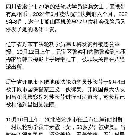
四川省遂宁市79岁的法轮功学员赵燕女士，因携带
有真相币，2024年6月被法院非法判刑六个月。202
5年8月，遂宁市船山区机关事业单位社会保险局又
停发了她的退休工资。

辽宁省丹东市法轮功学员韩玉梅发资料被恶意举
报。10月12日上午，元宝区警察和边防警察到韩玉
梅家给韩玉梅戴上手铐带走了，被非法关押在八道
派出所。

辽宁省开原市下肥地镇法轮功学员苏长芹于9月4日
被开原市国保警察王义一伙绑架。开原国保大队伙
同昌图县检察院对苏长芹进行司法迫害，苏长芹已
被构陷到昌图县法院。

10月10日上午，河北省沧州市任丘市出岸镇北槽口
一村法轮功学员丰素霞（女，50多岁）被绑架。当
时来了很多警察，还拿著枪，围著她家，不让村民