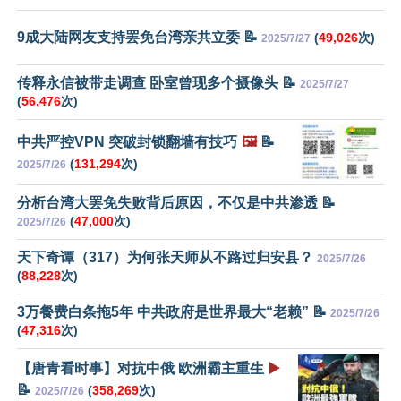
9成大陆网友支持罢免台湾亲共立委 📝
(
49,026
次)
2025/7/27
传释永信被带走调查 卧室曾现多个摄像头 📝
2025/7/27
(
56,476
次)
中共严控VPN 突破封锁翻墙有技巧
🖼️
📝
(
131,294
次)
2025/7/26
分析台湾大罢免失败背后原因，不仅是中共渗透 📝
(
47,000
次)
2025/7/26
天下奇谭（317）为何张天师从不路过归安县？
2025/7/26
(
88,228
次)
3万餐费白条拖5年 中共政府是世界最大“老赖” 📝
2025/7/26
(
47,316
次)
【唐青看时事】对抗中俄 欧洲霸主重生
▶️
📝
(
358,269
次)
2025/7/26