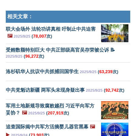
相关文章：
联大会场外 法轮功讲真相 吁制止中共迫害
🖼️
(
78,007
次)
2025/9/25
受贿数额特别巨大 中共正部级高官吴存荣被公诉 📝
(
96,272
次)
2025/9/25
洛杉矶华人抗议中共抓捕回国学生
(
63,239
次)
2025/9/25
中共党魁访新疆 两军头未现身疑出事
(
92,742
次)
2025/9/25
军用土地新规导致腐败越烈 习近平向军方
妥协？
🖼️
(
207,919
次)
2025/9/25
追查国际揭中共军方活摘婴儿器官黑幕
🖼️
▶️
(
73,903
次)
2025/9/24