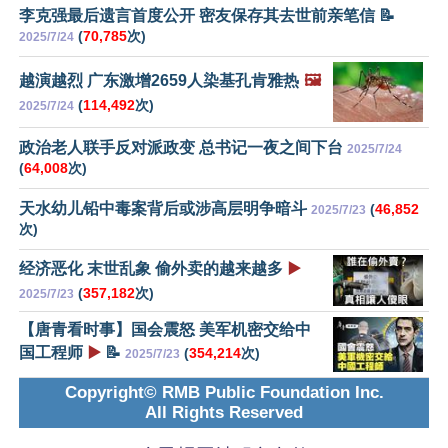
李克强最后遗言首度公开 密友保存其去世前亲笔信 📝
(
70,785
次)
2025/7/24
越演越烈 广东激增2659人染基孔肯雅热
🖼️
(
114,492
次)
2025/7/24
政治老人联手反对派政变 总书记一夜之间下台
2025/7/24
(
64,008
次)
天水幼儿铅中毒案背后或涉高层明争暗斗
(
46,852
2025/7/23
次)
经济恶化 末世乱象 偷外卖的越来越多
▶️
(
357,182
次)
2025/7/23
【唐青看时事】国会震怒 美军机密交给中
国工程师
▶️
📝
(
354,214
次)
2025/7/23
Copyright© RMB Public Foundation Inc.
All Rights Reserved