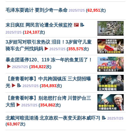
毛泽东耍诡计 要刘少奇一条命
(
62,951
次)
2025/7/25
末日疯狂 网民言论遭全天候监控
🖼️
📝
(
124,107
次)
2025/7/25
3岁娃写对联引发热议 泪目！3岁留守儿童
骑车去广州找妈妈
▶️
(
355,575
次)
2025/7/25
暴走团逼停120、119 冻一年的鱼复活了！
▶️
(
354,822
次)
2025/7/25
【唐青看时事】中共跨国镇压 三大阴招曝
光
▶️
📝
(
354,893
次)
2025/7/25
【唐青看时事】别老想打台湾 川普护台三
大招
▶️
(
354,862
次)
2025/7/25
北戴河暗流汹涌 北京政权一夜变天剧本威吓习 📝
2025/7/25
(
63,907
次)