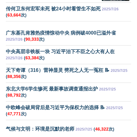
传何卫东何宏军未死 被24小时看管生不如死
2025/7/26
(
63,664
次)
广东基孔肯雅热疫情惊动中央 病例破4000已溢外省
(
90,333
次)
2025/7/26
中央高层非铁板一块 习近平治下不臣之心大有人在
(
63,384
次)
2025/7/26
天下奇谭（316）雷神显灵 劈死之人无一冤枉 📝
2025/7/25
(
88,356
次)
东北大学6学生惨死 最新事故调查通报出炉
2025/7/25
(
88,792
次)
中欧峰会破局背后是习近平为保权力的选择 📝
2025/7/25
(
47,771
次)
气候与文明：环境是沉默的老师
(
46,322
次)
2025/7/25