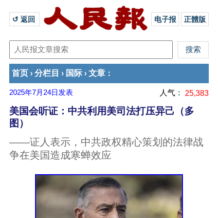
↺ 返回 
电子报
正體版
首页
分栏目
国际
文章
›
›
›
：
2025年7月24日
发表
人气：
25,383
美国会听证：中共利用美司法打压异己（多
图）
——证人表示，中共政权精心策划的法律战
争在美国造成寒蝉效应