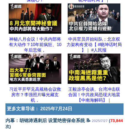
神秘八月会议！中共内部将
中共官员开始站队；北京权
有大动作？10年前疯狂、10
力架构有变动【 #晓坤话时局
年后悲催，
】｜ #人民报
习近平开罕见高规格会议救
王毅凉亭会谈、台湾冲击联
房市？李强照片曝光藏玄
合国！中共政局恐现大地震
机，
【中南海解码】｜
更多文章导读：
2025年7月24日
内幕：胡锦涛遇刺后 设置绝密保命系统 📝
(
73,844
2025/7/27
次)