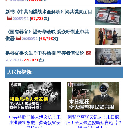
新书《中共间谍战术全解析》揭共谍真面目
🖼️
(
67,733
次)
2025/9/24
《国有器官》温哥华放映 观众吁制止中共
做恶
🖼️
(
66,793
次)
2025/9/23
换器官得长生？中共活摘 幸存者有话说
🖼️
(
226,071
次)
2025/9/23
人民报视频:
中共特勤局换人泄玄机！王
网警严查聊天记录！末日疯
小洪爱将被撤、蔡奇接管安
狂！全天候监控民众言论【 #
保核心？
晓坤话时局 】｜