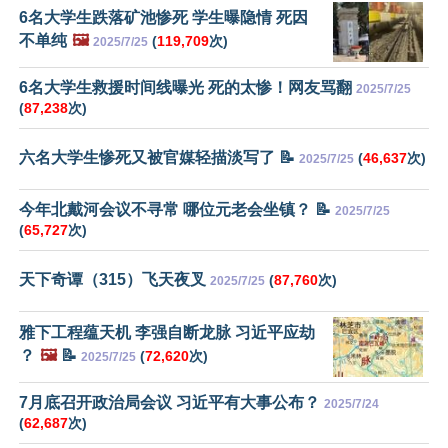
6名大学生跌落矿池惨死 学生曝隐情 死因
不单纯
🖼️
(
119,709
次)
2025/7/25
6名大学生救援时间线曝光 死的太惨！网友骂翻
2025/7/25
(
87,238
次)
六名大学生惨死又被官媒轻描淡写了 📝
(
46,637
次)
2025/7/25
今年北戴河会议不寻常 哪位元老会坐镇？ 📝
2025/7/25
(
65,727
次)
天下奇谭（315）飞天夜叉
(
87,760
次)
2025/7/25
雅下工程蕴天机 李强自断龙脉 习近平应劫
？
🖼️
📝
(
72,620
次)
2025/7/25
7月底召开政治局会议 习近平有大事公布？
2025/7/24
(
62,687
次)