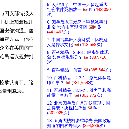
5. 人都疯了！中国一天多起重大
社会案件死伤数十
🖼️
📝 (
443,090
与国安部情报人
次)
手机上加装应用
6. 阅兵后老天发怒？罕见冰雹砸
北京 恐怖虫害现河南
🖼️▶️
📝
国安部沟通。唐
(
441,462
次)
加密方式。他不
7. 中国古典舞大赛评委：比赛意
义是传承文化
🖼️
(
413,589
次)
众多在美国的中
8. 百科精品：2.3-3：解密附体现
论民运议题并批
象 如何摆脱邪灵？
🖼️
(
387,710
次)
9. 百科精品：前言
🖼️
(
385,544
次)
10. 百科精品：2.3-1：濒死体验是
控承认有罪。这
咋回事？
🖼️
(
381,959
次)
11. 百科精品：3.1-2：引力子和高
量刑裁决。

能量时空粒子
🖼️
(
363,772
次)
12. 北京阅兵后血月现妖孽现，国
之将衰？央视忙辟谣
🖼️
📝
(
361,025
次)
13. 五角大楼机密档曝光 美国政府
知道的四种外星人 (
354,936
次)