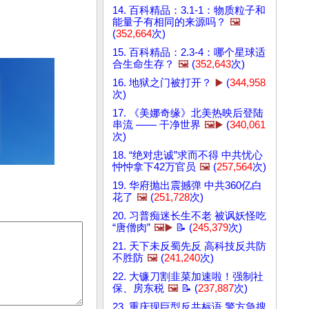
14. 百科精品：3.1-1：物质粒子和
能量子有相同的来源吗？
🖼️
(
352,664
次)
15. 百科精品：2.3-4：哪个星球适
合生命生存？
🖼️
(
352,643
次)
16. 地狱之门被打开？
▶️
(
344,958
次)
17. 《美娜奇缘》北美热映后登陆
串流 —— 干净世界
🖼️▶️
(
340,061
次)
18. “绝对忠诚”求而不得 中共忧心
忡忡拿下42万官员
🖼️
(
257,564
次)
19. 华府抛出震撼弹 中共360亿白
花了
🖼️
(
251,728
次)
20. 习普痴迷长生不老 被讽妖怪吃
“唐僧肉”
🖼️▶️
📝 (
245,379
次)
21. 天下未反蜀先反 高科技反共防
不胜防
🖼️
(
241,240
次)
22. 大镰刀割韭菜加速啦！强制社
保、房东税
🖼️
📝 (
237,887
次)
23. 重庆现巨型反共标语 警方急搜