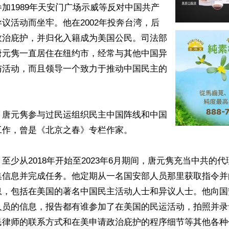
加1989年天安门广场示威等反对中国共产
议活动而坐牢。他在2002年投奔台湾，后
政治庇护，并归化入籍成为美国公民。司法部
唐元隽一直居住在纽约市，经常与其他中国异
与活动，而且领导一个致力于推动中国民主的
，唐元隽参与过民运组织民主中国阵线和中国
作，曾是《北京之春》专栏作家。

至少从2018年开始至2023年6月期间，唐元隽充当中共的
集信息并完成任务。他定期从一名国安部人员那里获取指令并
息，包括在美国的著名中国民主活动人士和异议人士。他向国
人员的信息，报告都有谁参加了在美国的民运活动，拍照并录
民律师的联系方式和在美申请政治庇护的程序细节等其他各种信