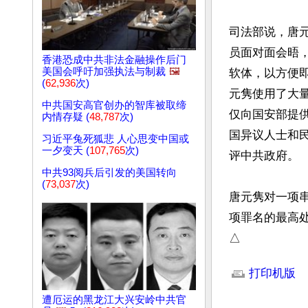
司法部说，唐
员面对面会晤
香港恐成中共非法金融操作后门
美国会呼吁加强执法与制裁
🖼️
软体，以方便
(
62,936
次)
元隽使用了大
中共国安高官创办的智库被取缔
仅向国安部提
内情存疑 (
48,787
次)
国异议人士和
习近平兔死狐悲 人心思变中国或
一夕变天 (
107,765
次)
评中共政府。

中共93阅兵后引发的美国转向
(
73,037
次)
唐元隽对一项
项罪名的最高处
△
文章网址: http://w
打印机版
遭厄运的黑龙江大兴安岭中共官