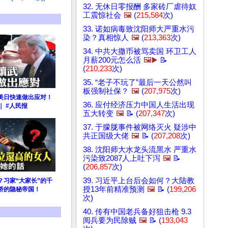
32. 无休日零报酬 多家砖厂虐待奴
工震惊社会
🖼️
(
215,584
次)
33. 诺如病毒致沈阳师大严重水污
染？真相惊人
🖼️
(
213,363
次)
34. 中共大撒币被骂卖国 环卫工人
月薪200元怎么活
🖼️▶️
📝
(
210,233
次)
35. “老子不玩了”最后一天公然叫
板强制社保？
🖼️
(
207,975
次)
美日快速做出应对！
36. 应付经济压力中国人生活出现
｜ #人民报
五大转变
🖼️
📝 (
207,347
次)
37. 于朦胧事件被网络灭火 疑涉中
共正国级大佬
🖼️
📝 (
207,208
次)
38. 沈阳师大水龙头流黑水 严重水
污染致2087人上吐下泻
🖼️
📝
(
206,857
次)
39. 习近平上台后会如何？大陆教
？习家“大家长”的千
授13年前精准预测
🖼️
📝 (
199,206
桥的隐秘帝国！
次)
40. 传有中国老兵备好狙击枪 9.3
阅兵要为民除贼
🖼️
📝 (
193,043