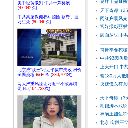
易烊千玺直播
美中经贸谈判 中共一筹莫展
(
47,042
次)
天下奇谭（3
中共高层保健权斗凶险 蔡奇手握
网红户晨风光
习生死 (
80,040
次)
官媒报彭丽媛
颜面尽失!中
习近平兔死狐
中共93阅兵
上天开口 中
北京成“跌王”习近平救市失败 房价
全面崩塌
🖼️▶️
📝 (
230,704
次)
曾180万人抵
两大严重风险让习近平不敢再嘴
央视镜头有意
硬 📝 (
104,733
次)
天下奇谭（3
胡锦涛不敢说
导演王照达称
北京成“跌王