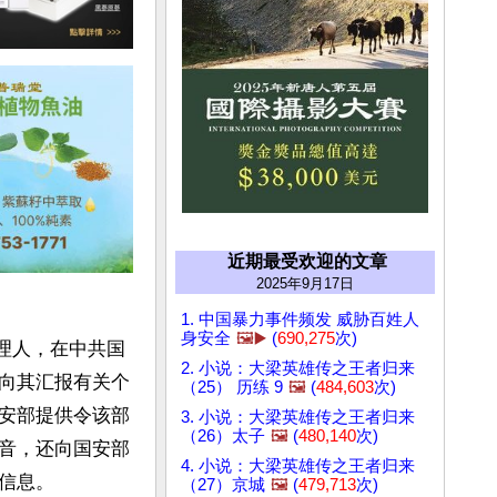
近期最受欢迎的文章
2025年9月17日
1. 中国暴力事件频发 威胁百姓人
身安全
🖼️▶️
(
690,275
次)
代理人，在中共国
2. 小说：大梁英雄传之王者归来
向其汇报有关个
（25） 历练 9
🖼️
(
484,603
次)
安部提供令该部
3. 小说：大梁英雄传之王者归来
（26）太子
🖼️
(
480,140
次)
音，还向国安部
4. 小说：大梁英雄传之王者归来
息。

（27）京城
🖼️
(
479,713
次)