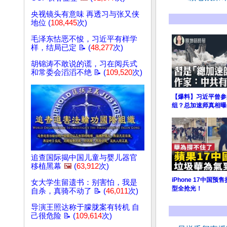
央视镜头有意味 再透习与张又侠
地位 (
108,445
次)
毛泽东怙恶不悛，习近平有样学
样，结局已定 📝 (
48,277
次)
胡锦涛不敢说的谎，习在阅兵式
和常委会滔滔不绝 📝 (
109,520
次)
【爆料】习近平曾参
组？总加速师真相曝
追查国际揭中国儿童与婴儿器官
移植黑幕
🖼️
(
63,912
次)
iPhone 17中国
女大学生留遗书：别害怕，我是
型全抢光！
自杀，真骑不动了 📝 (
46,011
次)
导演王照达称于朦胧案有转机 自
己很危险 📝 (
109,614
次)