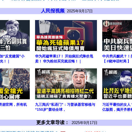
人民报视频
2025年9月17日
加“反党建国”小
华为死磕苹果17！ 开始疯狂式降价甩
中共穷兵黩武？！
光！｜
卖！ 华为粉丝买完就后悔！｜
【 #晓坤话时局 】
预售挤崩官网，所有机
九三阅兵“私语门”：习普谈器官移植与
习近平最怕的女人
“150岁”轰动全球，
亿版图，揭开齐桥
更多文章导读：
2025年9月17日