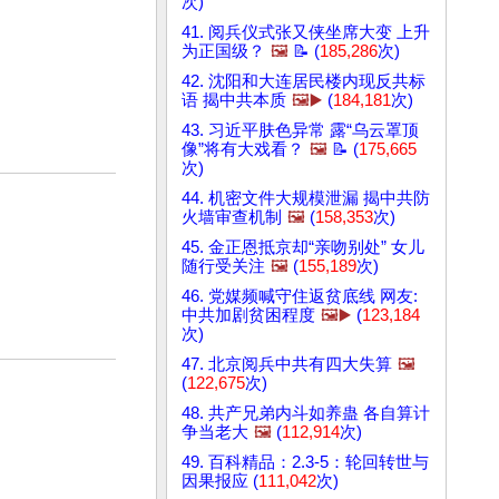
次)
41. 阅兵仪式张又侠坐席大变 上升
为正国级？
🖼️
📝 (
185,286
次)
42. 沈阳和大连居民楼内现反共标
语 揭中共本质
🖼️▶️
(
184,181
次)
43. 习近平肤色异常 露“乌云罩顶
像”将有大戏看？
🖼️
📝 (
175,665
次)
44. 机密文件大规模泄漏 揭中共防
火墙审查机制
🖼️
(
158,353
次)
45. 金正恩抵京却“亲吻别处” 女儿
随行受关注
🖼️
(
155,189
次)
46. 党媒频喊守住返贫底线 网友:
中共加剧贫困程度
🖼️▶️
(
123,184
次)
47. 北京阅兵中共有四大失算
🖼️
(
122,675
次)
48. 共产兄弟内斗如养蛊 各自算计
争当老大
🖼️
(
112,914
次)
49. 百科精品：2.3-5：轮回转世与
因果报应 (
111,042
次)