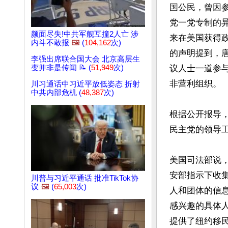
国公民，曾因参
党一党专制的异
颜面尽失!中共军舰互撞2人亡 涉
来在美国获得
内斗不敢报
🖼️
(
104,162
次)
的声明提到，
李强出席联合国大会 北京高层生
变并非是传闻 📝 (
51,949
次)
议人士一道参
非营利组织。

川习通话中习近平放低姿态 折射
中共内部危机 (
48,387
次)
根据公开报导
民主党的领导工
美国司法部说，
安部指示下收
川普与习近平通话 批准TikTok协
议
🖼️
(
65,003
次)
人和团体的信
感兴趣的具体
提供了纽约移