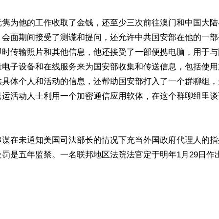
元隽为他的工作收取了金钱，还至少三次前往澳门和中国大陆
，会面期间接受了测谎和提问，还允许中共国安部在他的一部
即时传输照片和其他信息，他还接受了一部便携电脑，用于与
量电子设备和在线服务来为国安部收集和传送信息，包括使用
供具体个人和活动的信息，还帮助国安部打入了一个群聊组，
民运活动人士利用一个加密通信应用软体，在这个群聊组里谈
串谋在未通知美国司法部长的情况下充当外国政府代理人的指
罚是五年监禁。一名联邦地区法院法官定于明年1月29日作出
ww.renminbao.com/rmb/articles/2025/9/18/92393.html