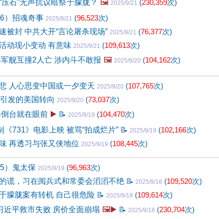
“压石”无声抗议暗祭于朦胧？
🖼️
(
230,359
次)
2025/9/21
56）招魂奇事
(
96,523
次)
2025/9/21
速被封 中共大开“言论屠杀现场”
(
76,377
次)
2025/9/21
活动现小变动 有意味
(
109,613
次)
2025/9/21
共军舰互撞2人亡 涉内斗不敢报
🖼️
(
104,162
次)
2025/9/20
悲 人心思变中国或一夕变天
(
107,765
次)
2025/9/20
后引发的美国转向
(
73,037
次)
2025/9/20
共倒台就在眼前
▶️
📝
(
104,470
次)
2025/9/19
制《731》电影上映 被骂“拍成烂片”
📝
(
102,166
次)
2025/9/19
味 再透习与张又侠地位
(
108,445
次)
2025/9/19
55）鬼太保
(
96,963
次)
2025/9/19
的谎，习在阅兵式和常委会滔滔不绝
📝
(
109,520
次)
2025/9/18
于朦胧案有转机 自己很危险
📝
(
109,614
次)
2025/9/18
”习近平救市失败 房价全面崩塌
🖼️▶️
📝
(
230,704
次)
2025/9/18