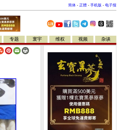
简体
-
正體
-
手机版
-
电子报
专题
寰宇
维权
视频
杂谈