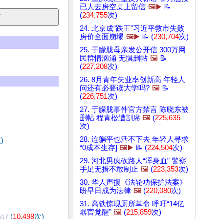
已人去房空桌上留信
🖼️▶️
📝
(
234,755
次)
24. 北京成“跌王”习近平救市失败
房价全面崩塌
🖼️▶️
📝 (
230,704
次)
25. 于朦胧母亲发公开信 300万网
民群情汹涌 无惧删帖
🖼️
📝
(
227,208
次)
26. 8月青年失业率创新高 年轻人
问还有必要读大学吗?
🖼️
📝
(
226,751
次)
27. 于朦胧事件官方禁言 陈晓东被
删帖 程青松遭割席
🖼️
(
225,635
次)
28. 连躺平也活不下去 年轻人寻求
)
“0成本生存]
🖼️▶️
📝 (
224,504
次)
29. 河北男疯砍路人“浑身血” 警察
手足无措不敢制止
🖼️
(
223,353
次)
30. 华人声援《法轮功保护法案》
盼早日成为法律
🖼️
(
220,080
次)
31. 高铁惊现厕所革命 呼吁“14亿
器官觉醒”
🖼️
(
215,859
次)
(
10,498
次)
/17