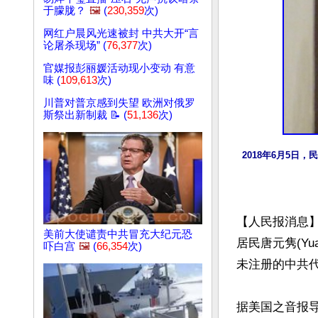
于朦胧？
🖼️
(
230,359
次)
网红户晨风光速被封 中共大开“言
论屠杀现场” (
76,377
次)
官媒报彭丽媛活动现小变动 有意
味 (
109,613
次)
川普对普京感到失望 欧洲对俄罗
斯祭出新制裁 📝 (
51,136
次)
2018年6月5日
【人民报消息】
美前大使谴责中共冒充大纪元恐
居民唐元隽(Yu
吓白宫
🖼️
(
66,354
次)
未注册的中共代
据美国之音报导