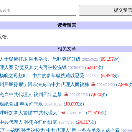
读者留言
反馈。
相关文章
人士疑遭打压 匿名举报、恐吓骚扰升级
(
85,157
次)
2025/3/21
理人案 孙雯及其丈夫再被控洗钱
(
5,807
次)
2025/2/12
杨晓之母赵叶：中共的多年骚扰难以忍受
(
6,494
次)
2025/2/8
州居民孙耀宁因非法充当中共代理人而被捕
🖼️
(
7,895
次
2024/12/20
充当中共代理人 被判四年监禁
🖼️
(
7,620
次)
2024/11/26
组绝食团 声援许志永
(
10,003
次)
2024/10/28
呼吁加拿大警惕“中共代理人”
🖼️
(
11,510
次)
2024/10/11
中共代理人 孙雯在纽约出庭
(
24,317
次)
2024/9/26
坏了一锅粥”孙雯被控为“中共代理人”后 一些在美华人这么看
2024/9