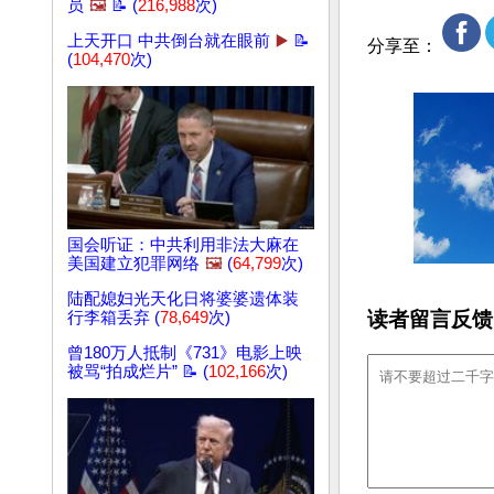
员
🖼️
📝 (
216,988
次)
上天开口 中共倒台就在眼前
▶️
📝
分享至：
(
104,470
次)
国会听证：中共利用非法大麻在
美国建立犯罪网络
🖼️
(
64,799
次)
陆配媳妇光天化日将婆婆遗体装
读者留言反馈
行李箱丢弃 (
78,649
次)
曾180万人抵制《731》电影上映
被骂“拍成烂片” 📝 (
102,166
次)