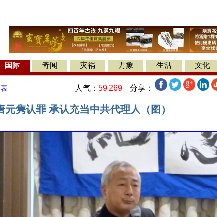
国际
奇闻
灾祸
万象
生活
文化
人气：
59,269
分享：
发表
唐元隽认罪 承认充当中共代理人（图）