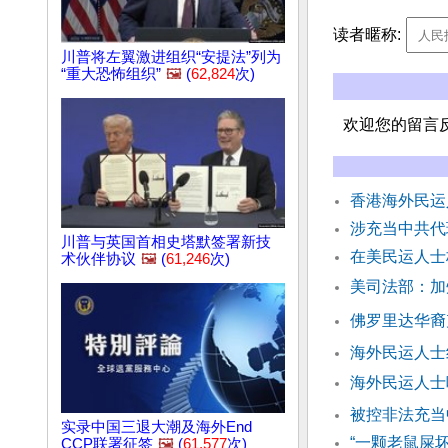
读者暱称:
川普将左翼激进组织“安提法”列为
“重大恐怖组织”
🖼️
(
62,824
次)
欢迎您的留言
香港海外民运
涉充当中共代
川普与英国首相史塔默签署新技
在美民运人士
术伙伴协议
🖼️
(
61,246
次)
美司法部：加
佛罗里达华裔
海外民运人士
海外民运人士
被控非法充当
实录中国三退大潮及海外End
“一颗老鼠屎
CCP联署征签
🖼️
(
61,577
次)