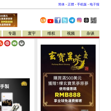
简体
-
正體
-
手机版
-
电子报
专题
寰宇
维权
视频
杂谈