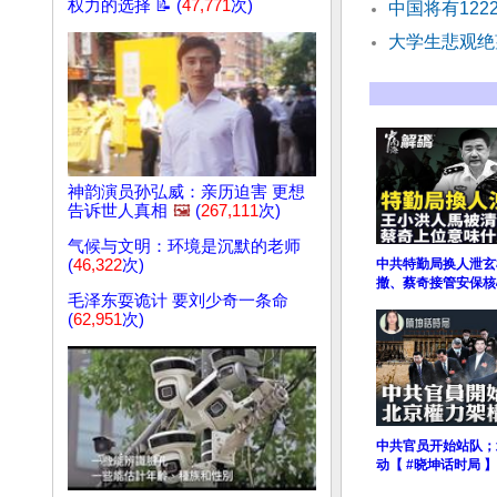
权力的选择 📝 (
47,771
次)
中国将有12
大学生悲观绝
神韵演员孙弘威：亲历迫害 更想
告诉世人真相
🖼️
(
267,111
次)
气候与文明：环境是沉默的老师
(
46,322
次)
中共特勤局换人泄玄
撤、蔡奇接管安保核
毛泽东耍诡计 要刘少奇一条命
(
62,951
次)
中共官员开始站队；
动【 #晓坤话时局 】