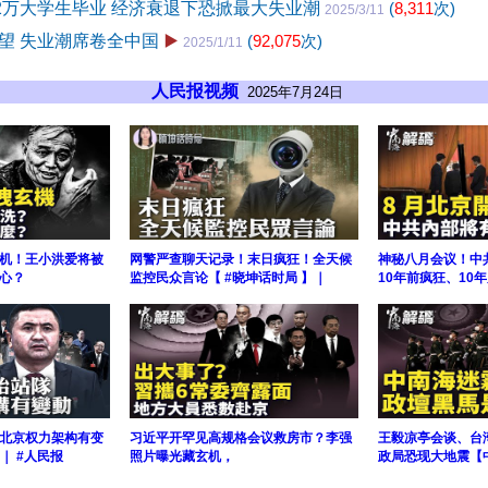
22万大学生毕业 经济衰退下恐掀最大失业潮
(
8,311
次)
2025/3/11
望 失业潮席卷全中国
▶️
(
92,075
次)
2025/1/11
人民报视频
2025年7月24日
机！王小洪爱将被
网警严查聊天记录！末日疯狂！全天候
神秘八月会议！中
心？
监控民众言论【 #晓坤话时局 】｜
10年前疯狂、10
北京权力架构有变
习近平开罕见高规格会议救房市？李强
王毅凉亭会谈、台
｜ #人民报
照片曝光藏玄机，
政局恐现大地震【