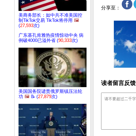
分享至：
美商务部长：如中共不准美国控
制TikTok交易 TikTok将停用
🖼️
(
27,593
次)
广东基孔肯雅热疫情惊动中央 病
例破4000已溢外省 (
90,333
次)
读者留言反馈
美国国务院谴责俄罗斯镇压法轮
功
🖼️
📝 (
27,879
次)