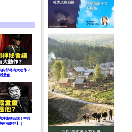
共内部将有大动作？
年后悲催，
湾冲击联合国！中共
中南海解码】｜