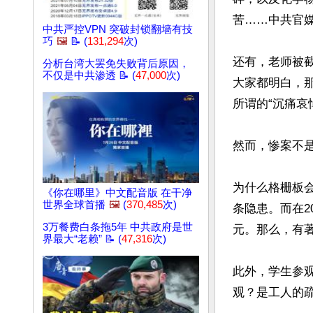
苦……中共官媒
中共严控VPN 突破封锁翻墙有技
巧
🖼️
📝 (
131,294
次)
还有，老师被
分析台湾大罢免失败背后原因，
不仅是中共渗透 📝 (
47,000
次)
大家都明白，
所谓的“沉痛哀
然而，惨案不
为什么格栅板会
《你在哪里》中文配音版 在干净
世界全球首播
🖼️
(
370,485
次)
条隐患。而在2
3万餐费白条拖5年 中共政府是世
元。那么，有
界最大“老赖” 📝 (
47,316
次)
此外，学生参
观？是工人的疏