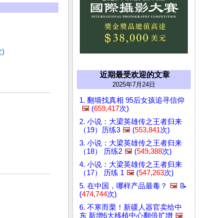
)
近期最受欢迎的文章
2025年7月24日
1. 翻墙找真相 95后女孩追寻信仰
🖼️
(
659,417
次)
2. 小说：大梁英雄传之王者归来
（19）历练3
🖼️
(
553,841
次)
3. 小说：大梁英雄传之王者归来
（18） 历练2
🖼️
(
549,388
次)
4. 小说：大梁英雄传之王者归来
（17） 历练 1
🖼️
(
547,263
次)
5. 在中国，哪样产品最毒？
🖼️
📝
(
474,744
次)
6. 不寒而栗！新疆人器官卖给中
东 新增6大移植中心翻倍扩增
🖼️