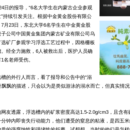
24日的报导，“6名大学生在内蒙古企业参观
亡”持续引发关注。根据中金黄金股份有限公
7月23日，东北大学6名学生在中金黄金股
股子公司中国黄金集团内蒙古矿业有限公司乌
矿选矿厂参观学习浮选工艺过程中，因格栅板
槽。经全力施救，6人被救出后，医护人员确
1名老师受伤。

选槽的外行人而言，看了报导和公告中的“溺
的轻飘飘的描述，只会以为是类似游泳的溺水而亡，但真实情
网友透露，浮选槽内的矿浆密度高达1.5-2.0g/cm3，且含
一分钟内即丧失行动能力，他们遭受的窒息的粘液，是四五米
物质的强腐蚀性和强堵性的折磨。试想想，当时的他们是怎样