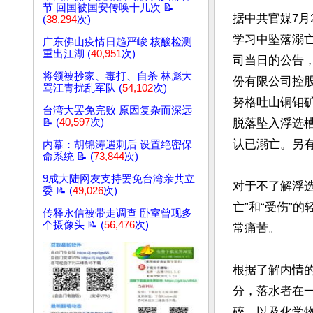
节 回国被国安传唤十几次 📝
据中共官媒7月
(
38,294
次)
学习中坠落溺
广东佛山疫情日趋严峻 核酸检测
重出江湖 (
40,951
次)
司当日的公告，
将领被抄家、毒打、自杀 林彪大
份有限公司控
骂江青扰乱军队 (
54,102
次)
努格吐山铜钼
台湾大罢免完败 原因复杂而深远
📝 (
40,597
次)
脱落坠入浮选
认已溺亡。另有
内幕：胡锦涛遇刺后 设置绝密保
命系统 📝 (
73,844
次)
9成大陆网友支持罢免台湾亲共立
对于不了解浮
委 📝 (
49,026
次)
亡”和“受伤”
传释永信被带走调查 卧室曾现多
个摄像头 📝 (
56,476
次)
常痛苦。

根据了解内情的
分，落水者在
碎，以及化学