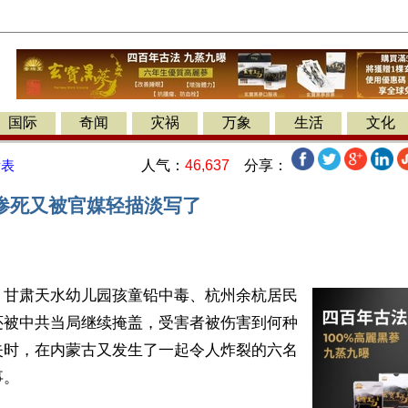
国际
奇闻
灾祸
万象
生活
文化
人气：
46,637
分享：
发表
惨死又被官媒轻描淡写了
】甘肃天水幼儿园孩童铅中毒、杭州余杭居民
还被中共当局继续掩盖，受害者被伤害到何种
失时，在内蒙古又发生了一起令人炸裂的六名
。
