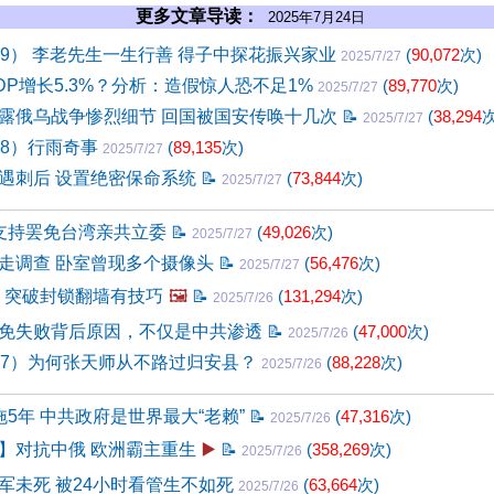
更多文章导读：
2025年7月24日
19） 李老先生一生行善 得子中探花振兴家业
(
90,072
次)
2025/7/27
DP增长5.3%？分析：造假惊人恐不足1%
(
89,770
次)
2025/7/27
露俄乌战争惨烈细节 回国被国安传唤十几次
📝
(
38,294
次
2025/7/27
18）行雨奇事
(
89,135
次)
2025/7/27
遇刺后 设置绝密保命系统
📝
(
73,844
次)
2025/7/27
支持罢免台湾亲共立委
📝
(
49,026
次)
2025/7/27
走调查 卧室曾现多个摄像头
📝
(
56,476
次)
2025/7/27
N 突破封锁翻墙有技巧
🖼️
📝
(
131,294
次)
2025/7/26
免失败背后原因，不仅是中共渗透
📝
(
47,000
次)
2025/7/26
17）为何张天师从不路过归安县？
(
88,228
次)
2025/7/26
拖5年 中共政府是世界最大“老赖”
📝
(
47,316
次)
2025/7/26
】对抗中俄 欧洲霸主重生
▶️
📝
(
358,269
次)
2025/7/26
军未死 被24小时看管生不如死
(
63,664
次)
2025/7/26