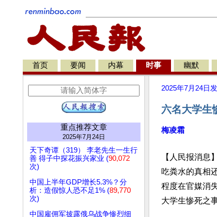
首页
要闻
内幕
时事
幽默
2025年7月24日
六名大学生
重点推荐文章
梅凌霜
2025年7月24日
天下奇谭（319） 李老先生一生行
【人民报消息
善 得子中探花振兴家业 (
90,072
次)
吃粪水的真相
中国上半年GDP增长5.3%？分
程度在官媒消
析：造假惊人恐不足1% (
89,770
次)
大学生惨死之事
中国雇佣军披露俄乌战争惨烈细