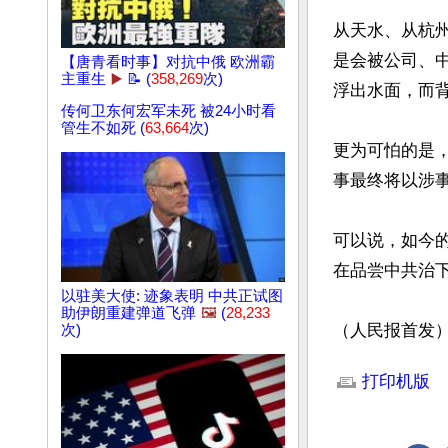
从天水、从杭
是会被公司、
【唐青看时事】对抗中俄 欧洲霸
主重生
▶️
📝 (
358,269
次)
浮出水面，而背
传何卫东何宏军未死 被24小时看
管生不如死 (
63,664
次)
更为可怕的是
事最终将以涉事
可以说，如今
在品尝中共治
以驻美大使: 迹象表明 中共正试图
助伊朗重建弹道飞弹
🖼️
(
28,233
（人民报首发
次)
文章网址: http://w
打印机版