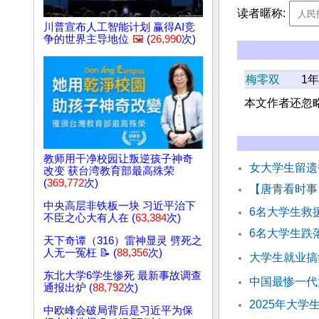
读者暱称:
川普宣布人工智能计划 赢得AI竞
争的世界主导地位
🖼️
(
26,990
次)
梅零双
1
本文作者还忽
教师用干净校园让叛逆孩子神奇
女大学生留遗
改变 获台湾教育部最高殊荣
(
369,772
次)
【唐青看时事
中央高层非铁板一块 习近平治下
6名大学生救
不臣之心大有人在 (
63,384
次)
6名大学生跌
天下奇谭（316）雷神显灵 劈死之
人无一冤枉 📝 (
88,356
次)
大学生就业搞
东北大学6学生惨死 最新事故调查
中国最惨一代
通报出炉 (
88,792
次)
2025年大学
中欧峰会破局背后是习近平为保