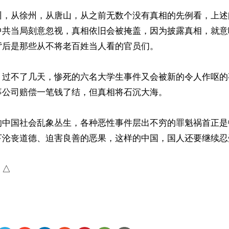
州，从徐州，从唐山，从之前无数个没有真相的先例看，上述
中共当局刻意忽视，真相依旧会被掩盖，因为披露真相，就意
后是那些从不将老百姓当人看的官员们。

，过不了几天，惨死的六名大学生事件又会被新的令人作呕的
公司赔偿一笔钱了结，但真相将石沉大海。

的中国社会乱象丛生，各种恶性事件层出不穷的罪魁祸首正是
下沦丧道德、迫害良善的恶果，这样的中国，国人还要继续忍
）△
ww.renminbao.com/rmb/articles/2025/7/25/91520.html