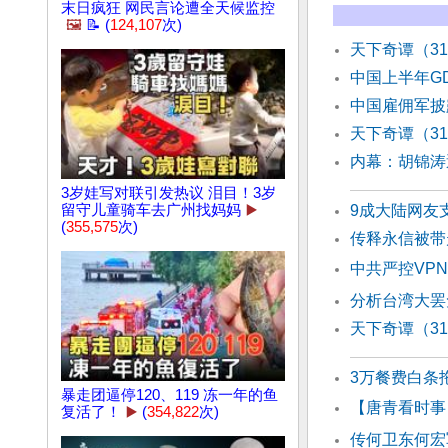
末日疯狂 网民言论遭全天候监控
🖼️
📝 (
124,107
次)
天下奇谭（3
中国上半年G
中国雇佣军披
天下奇谭（3
内幕：胡锦涛
3岁娃写对联引发热议 泪目！3岁
留守儿童骑车去广州找妈妈
▶️
9成大陆网友
(
355,575
次)
传释永信被带
中共严控VP
分析台湾大罢
天下奇谭（3
3万餐费白条
暴走团逼停120、119 冻一年的鱼
【唐青看时事
复活了！
▶️
(
354,822
次)
传何卫东何宏