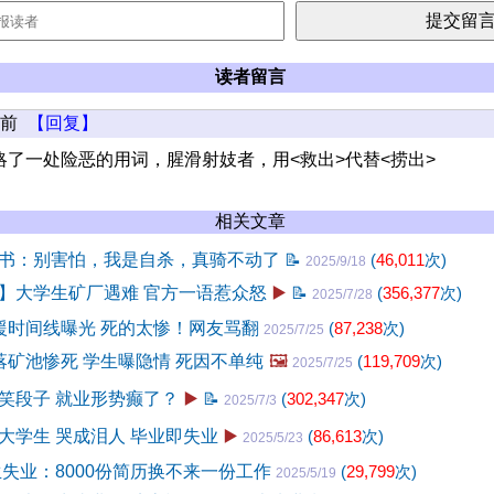
读者留言
年前
【回复】
略了一处险恶的用词，腥滑射妓者，用<救出>代替<捞出>
相关文章
书：别害怕，我是自杀，真骑不动了
📝
(
46,011
次)
2025/9/18
】大学生矿厂遇难 官方一语惹众怒
▶️
📝
(
356,377
次)
2025/7/28
援时间线曝光 死的太惨！网友骂翻
(
87,238
次)
2025/7/25
落矿池惨死 学生曝隐情 死因不单纯
🖼️
(
119,709
次)
2025/7/25
笑段子 就业形势癫了？
▶️
📝
(
302,347
次)
2025/7/3
大学生 哭成泪人 毕业即失业
▶️
(
86,613
次)
2025/5/23
生失业：8000份简历换不来一份工作
(
29,799
次)
2025/5/19