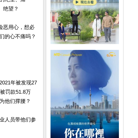
绝望？

险恶用心，想必
们的心不痛吗？
21年被发现27
罚款51.8万
为他们撑腰？

业人员带他们参