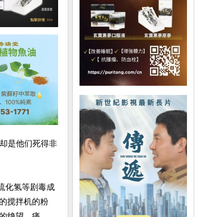
况却是他们死得非
有硫化氢等剧毒成
的搅拌机的粉
的绝望、痛