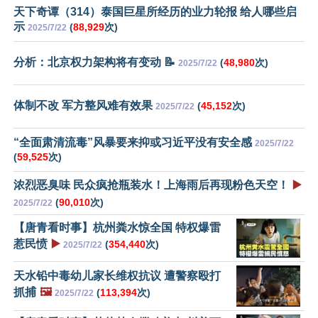
天下奇谭（314）泰国巨星所经历的业力轮报 给人哪些启
示
(
88,929
次)
2025/7/22
分析：北京权力架构将有变动 📝
(
48,980
次)
2025/7/22
体制不改 军方整风难有效果
(
45,152
次)
2025/7/22
“全面肃清流毒”风暴要来抑或习近平没有安全感
2025/7/22
(
59,525
次)
浓烈恶臭味 民众疯抢瓶装水！上海雨后再现粉色天空！
▶️
(
90,010
次)
2025/7/22
【唐青看时事】杭州粪水惊全国 特权爆雷
惹民愤
▶️
(
354,440
次)
2025/7/22
天水铅中毒幼儿家长维权抗议 遭警察殴打
抓捕
🖼️
(
113,394
次)
2025/7/22