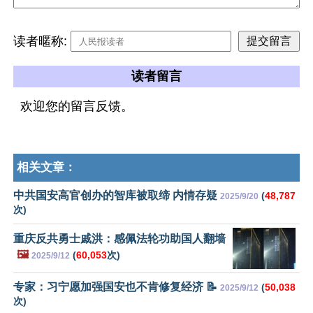
读者暱称:
读者留言
欢迎您的留言反馈。
相关文章：
中共国安高官创办的智库被取缔 内情存疑
(
48,787
2025/9/20
次)
重庆反共勇士戚洪：感佩法轮功助国人翻墙
🖼️
(
60,053
次)
2025/9/12
专家：习宁愿加强国安也不肯修复经济 📝
(
50,038
2025/9/12
次)