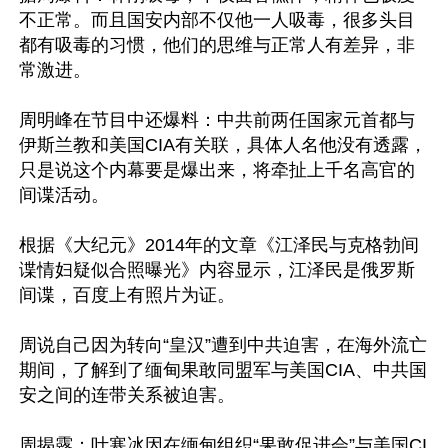
不正常。而且国安内部不仅他一人吸毒，很多头目
都有吸毒的习惯，他们的思维与正常人有差异，非
常激进。

周明峰在节目中还爆料：中共前两任国家元首都与
伊斯兰教和美国CIA有关联，具体人名他没有透露，
只是说这个内幕要是爆出来，将牵扯上千名高官的
间谍活动。

根据《大纪元》2014年的文章《江泽民与克格勃间
谍情妇疑似合照曝光》内容显示，江泽民是俄罗斯
间谍，百度上有照片为证。

周说自己因为转向“皇汉”遭到中共迫害，在海外流亡
期间，了解到了缅甸果敢同盟军与美国CIA、中共国
安之间的连带关系被迫害。

周揭露：叶寒冰因在缅甸组织“果敢促进会”与美国CI