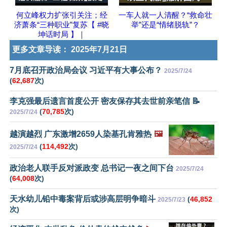
何立峰权力扩张引关注；经
一车人就一人清醒？“救命壮
济萧条“三种职业”复苏【 #晓
举”还是“情绪脱轨”？
坤话时局 】｜
更多文章导读：
2025年7月21日
7月底召开政治局会议 习近平有大事公布？
2025/7/24
(
62,687
次)
李克强最后遗言首度公开 密友保存其去世前亲笔信 📝
(
70,785
次)
2025/7/24
越演越烈 广东激增2659人染基孔肯雅热
🖼️
(
114,492
次)
2025/7/24
政治老人联手反对派政变 总书记一夜之间下台
2025/7/24
(
64,008
次)
天水幼儿铅中毒案背后或涉高层明争暗斗
(
46,852
2025/7/23
次)