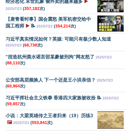
经济恶化 末世乱象 偷外卖的越来越多
▶️
(
357,182
次)
2025/7/23
【唐青看时事】国会震怒 美军机密交给中
国工程师
▶️
📝
(
354,214
次)
2025/7/23
习近平真实情况如何？英媒: 可能只有极少数人知道
(
68,738
次)
2025/7/23
“捏造杭州粪水谣言邵某豪被刑拘”网友怒了
2025/7/23
(
88,110
次)
公安部高层频换人 下一个还是王小洪亲信？
2025/7/23
(
60,964
次)
习近平挥社会主义铁拳 香港四大家族被收拾 📝
2025/7/23
(
59,857
次)
小说：大梁英雄传之王者归来（19）历练3
🖼️
(
553,841
次)
2025/7/23