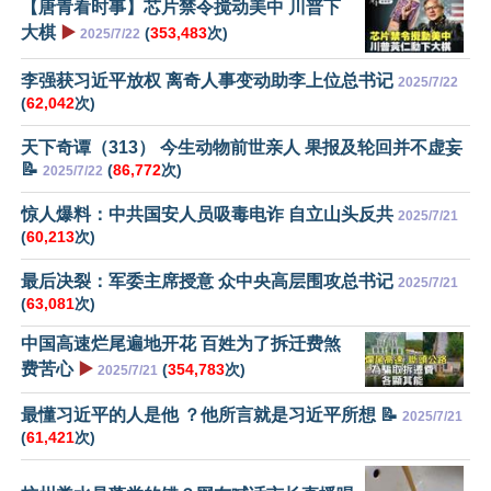
【唐青看时事】芯片禁令搅动美中 川普下
大棋
▶️
(
353,483
次)
2025/7/22
李强获习近平放权 离奇人事变动助李上位总书记
2025/7/22
(
62,042
次)
天下奇谭（313） 今生动物前世亲人 果报及轮回并不虚妄
📝
(
86,772
次)
2025/7/22
惊人爆料：中共国安人员吸毒电诈 自立山头反共
2025/7/21
(
60,213
次)
最后决裂：军委主席授意 众中央高层围攻总书记
2025/7/21
(
63,081
次)
中国高速烂尾遍地开花 百姓为了拆迁费煞
费苦心
▶️
(
354,783
次)
2025/7/21
最懂习近平的人是他 ？他所言就是习近平所想 📝
2025/7/21
(
61,421
次)