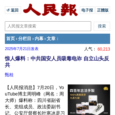
↺ 返回 
电子报
正體版
首页
分栏目
内幕
文章
›
›
›
：
2025年7月21日
发表
人气：
60,213
惊人爆料：中共国安人员吸毒电诈 自立山头反
共
甄桂
【人民报消息】7月20日，Yo
uTube博主周明峰（网名：周
大师）爆料称：四川省副省
长、党组成员、政法委副书
记、公安厅督察长叶寒冰是习