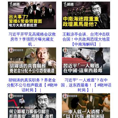
习近平开罕见高规格会议救
王毅凉亭会谈、台湾冲击联
房市？李强照片曝光藏玄
合国！中共政局恐现大地震
机，
【中南海解码】｜
胡锦涛的真实职务？养老金
习近平“ 一人难逃”？在中
分配不公引怨声载道【 #晓坤
国，这东西最毒！【 #晓坤话
话时局 】｜
时局 】｜