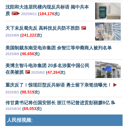
沈阳和大连居民楼内现反共标语 揭中共本
质
🖼️▶️
(
184,176
次)
2025/9/11
天下未反蜀先反 高科技反共防不胜防
🖼️
(
241,222
次)
2025/9/9
美国制裁东南亚电诈集团 佘智江等华裔商人被列名单
(
46,656
次)
2025/9/9
美博主智斗电诈集团 20多名涉案中国公民
在美被抓
🖼️
(
47,264
次)
2025/9/2
重庆反了！惊现巨型反共标语 勇士留下亲笔信曝光！
▶️
(
98,519
次)
2025/9/1
传甘肃书记将任国安部长 浙江书记曾进贡彭丽媛8亿 📝
(
69,053
次)
2025/8/30
人民报视频: