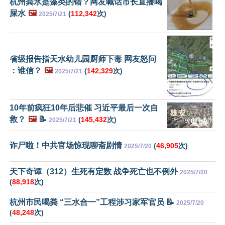
杭州粪水是藻类的错？网友喊话市长直播喝
屎水
🖼️
(
112,342
次)
2025/7/21
省级报告指天水幼儿园厨师下毒 网友怒问
：谁信？
🖼️
(
142,329
次)
2025/7/21
10年前疯狂10年后悲催 习近平最后一次自
救？
🖼️
📝
(
145,432
次)
2025/7/21
诈尸啦！中共官场惊现聊斋剧情
(
46,905
次)
2025/7/20
天下奇谭（312）生死有定数 战争死亡也不例外
2025/7/20
(
88,918
次)
杭州市民喝粪 “三水合一”工程涉习家军官员 📝
2025/7/20
(
48,248
次)