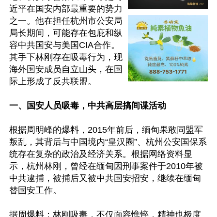
近平在国安内部最重要的势力
之一。他在担任杭州市公安局
局长期间，可能存在包庇和纵
容中共国安与美国CIA合作。
其手下林刚存在吸毒行为，现
海外国安成员自立山头，在国
际上形成了反共联盟。

一、国安人员吸毒，中共高层搞间谍活动
根据周明峰的爆料，2015年前后，缅甸果敢同盟军
叛乱，其背后与中国境内“皇汉圈”、杭州公安国保系
统存在复杂的政治及经济关系。根据网络资料显
示，杭州林刚，曾经在缅甸因刑事案件于2010年被
中共逮捕，被捕后又被中共国安招安，继续在缅甸
替国安工作。

据周爆料：林刚吸毒，不仅面容憔悴，精神也极度