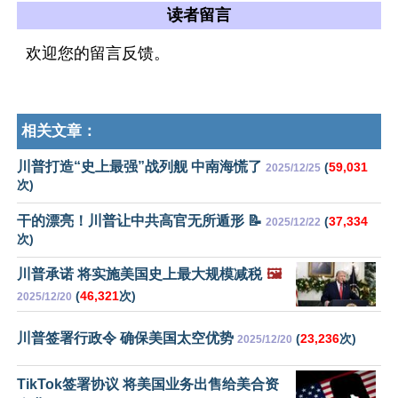
读者留言
欢迎您的留言反馈。
相关文章：
川普打造“史上最强”战列舰 中南海慌了
(
59,031
2025/12/25
次)
干的漂亮！川普让中共高官无所遁形 📝
(
37,334
2025/12/22
次)
川普承诺 将实施美国史上最大规模减税
🖼️
(
46,321
次)
2025/12/20
川普签署行政令 确保美国太空优势
(
23,236
次)
2025/12/20
TikTok签署协议 将美国业务出售给美合资