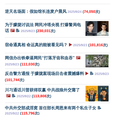
逆天名场面：假如馆长连麦户晨风
(
74,050
次)
2025/9/24
为于朦胧讨说法 网民冲塔央视 打爆警局电
话
🖼️
📝
(
230,031
次)
2025/9/23
宿命通真相 命运真的能被看见吗？
▶️
(
101,816
次)
2025/9/23
网信办出铁拳逼网民“打落牙齿和血吞”
🖼️
(
111,030
次)
2025/9/23
反击警方通报 于朦胧案现场目击者震撼爆料
▶️
📝
2025/9/23
(
101,744
次)
川习通话川普获得双赢 中共战狼外交蔫了
🖼️
📝
(
113,808
次)
2025/9/22
中共外交部成淫窝 首任部长周恩来有两个私生子女 📝
(
115,796
次)
2025/9/22