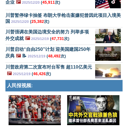
企业
🖼️
(
45,911
次)
2025/12/20
川普暂停绿卡抽签 布朗大学枪击案嫌犯曾因此项目入境美
国
(
25,382
次)
2025/12/20
川普强调在美国边境安全的努力 列举多项
外交成就
🖼️
(
47,731
次)
2025/12/19
川普启动“自由250”计划 迎美国建国250年
庆典
🖼️
📝
(
48,492
次)
2025/12/19
川普政府第二次宣布对台军售 超110亿美元
🖼️
(
46,426
次)
2025/12/19
人民报视频: