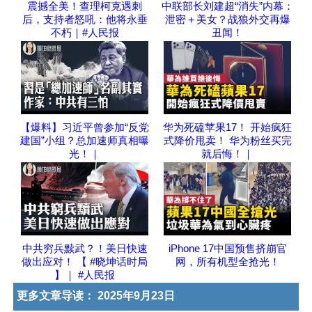
震撼全美！查理柯克遇刺
中联部长刘建超“消失”内幕：
后，支持者怒吼：他将永垂
泄密＋美女？战狼外交再爆
不朽｜#人民报
丑闻！
【爆料】习近平曾参加“反党
华为死磕苹果17！ 开始疯狂
建国”小组？总加速师真相曝
式降价甩卖！ 华为粉丝买完
光！｜
就后悔！｜
中共穷兵黩武？！美日快速
iPhone 17中国预售挤崩官
做出应对！ 【 #晓坤话时局
网，所有机型全抢光！
】｜ #人民报
更多文章导读：
2025年9月23日