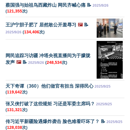
蔡国强与始祖鸟西藏炸山 网民齐喊心痛 📝
2025/9/26
(
121,355
次)
王沪宁胆子肥了 居然敢公开羞辱习
🖼️
📝
(
134,406
次)
2025/9/26
网民追踪习访疆 冲塔央视直播间为于朦胧
发声
🖼️
📝
(
248,534
次)
2025/9/26
天下奇谭（360）他们做官有担当 深得民心
2025/9/25
(
119,642
次)
张又侠打破了这些规矩 习还是军委主席吗？
2025/9/25
(
131,321
次)
传习近平新疆险遇爆炸袭击 脸色难看吓坏了？ 📝
2025/9/25
(
128,038
次)