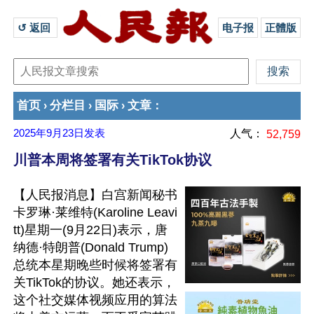
↺ 返回 
电子报
正體版
首页
分栏目
国际
文章
›
›
›
：
2025年9月23日
发表
人气：
52,759
川普本周将签署有关TikTok协议
【人民报消息】白宫新闻秘书
卡罗琳·莱维特(Karoline Leavi
tt)星期一(9月22日)表示，唐
纳德·特朗普(Donald Trump)
总统本星期晚些时候将签署有
关TikTok的协议。她还表示，
这个社交媒体视频应用的算法