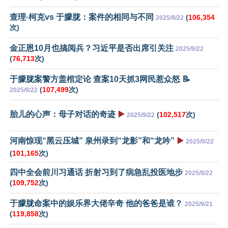
查理·柯克vs 于朦胧：案件的相同与不同
(
106,354
2025/9/22
次)
金正恩10月也搞阅兵？习近平是否出席引关注
2025/9/22
(
76,713
次)
于朦胧案警方盖棺定论 查案10天抓3网民惹众怒 📝
(
107,499
次)
2025/9/22
胎儿的心声：母子对话的奇迹
▶️
(
102,517
次)
2025/9/22
河南惊现“黑云压城” 泉州录到“龙影”和“龙吟”
▶️
2025/9/22
(
101,165
次)
四中全会前川习通话 折射习到了病急乱投医地步
2025/9/22
(
109,752
次)
于朦胧命案中的娱乐界大佬辛奇 他的爸爸是谁？
2025/9/21
(
119,858
次)