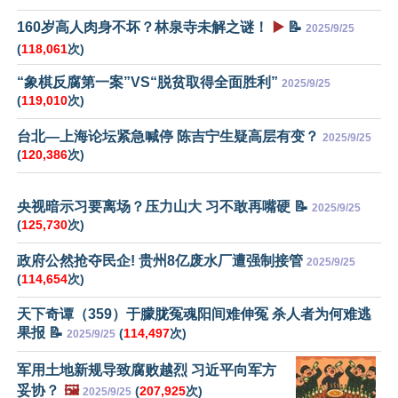
160岁高人肉身不坏？林泉寺未解之谜！
▶️
📝
2025/9/25
(
118,061
次)
“象棋反腐第一案”VS“脱贫取得全面胜利”
2025/9/25
(
119,010
次)
台北—上海论坛紧急喊停 陈吉宁生疑高层有变？
2025/9/25
(
120,386
次)
央视暗示习要离场？压力山大 习不敢再嘴硬 📝
2025/9/25
(
125,730
次)
政府公然抢夺民企! 贵州8亿废水厂遭强制接管
2025/9/25
(
114,654
次)
天下奇谭（359）于朦胧冤魂阳间难伸冤 杀人者为何难逃
果报 📝
(
114,497
次)
2025/9/25
军用土地新规导致腐败越烈 习近平向军方
妥协？
🖼️
(
207,925
次)
2025/9/25