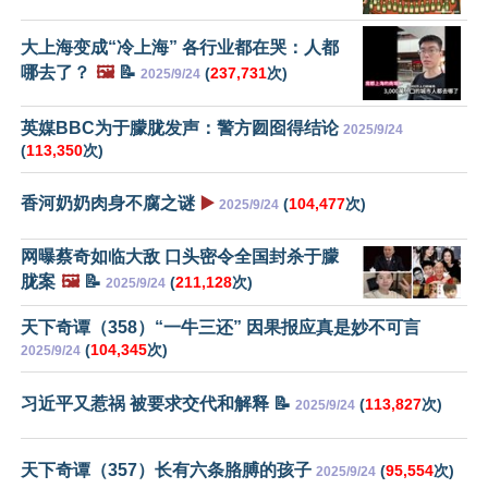
大上海变成“冷上海” 各行业都在哭：人都
哪去了？
🖼️
📝
(
237,731
次)
2025/9/24
英媒BBC为于朦胧发声：警方囫囵得结论
2025/9/24
(
113,350
次)
香河奶奶肉身不腐之谜
▶️
(
104,477
次)
2025/9/24
网曝蔡奇如临大敌 口头密令全国封杀于朦
胧案
🖼️
📝
(
211,128
次)
2025/9/24
天下奇谭（358）“一牛三还” 因果报应真是妙不可言
(
104,345
次)
2025/9/24
习近平又惹祸 被要求交代和解释 📝
(
113,827
次)
2025/9/24
天下奇谭（357）长有六条胳膊的孩子
(
95,554
次)
2025/9/24