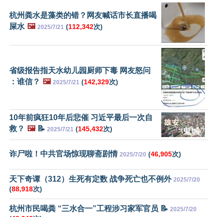
杭州粪水是藻类的错？网友喊话市长直播喝
屎水
🖼️
(
112,342
次)
2025/7/21
省级报告指天水幼儿园厨师下毒 网友怒问
：谁信？
🖼️
(
142,329
次)
2025/7/21
10年前疯狂10年后悲催 习近平最后一次自
救？
🖼️
📝
(
145,432
次)
2025/7/21
诈尸啦！中共官场惊现聊斋剧情
(
46,905
次)
2025/7/20
天下奇谭（312）生死有定数 战争死亡也不例外
2025/7/20
(
88,918
次)
杭州市民喝粪 “三水合一”工程涉习家军官员 📝
2025/7/20