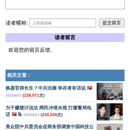
读者暱称:
读者留言
欢迎您的留言反馈。
相关文章：
换器官得长生？中共活摘 幸存者有话说
🖼️
(
226,071
次)
2025/9/23
为于朦胧讨说法 网民冲塔央视 打爆警局电
话
🖼️
📝
(
230,026
次)
2025/9/23
美众院中共委员会促商务部调查中国科技公