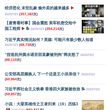
经济恶化 末世乱象 偷外卖的越来越多
▶️
(
357,182
次)
2025/7/23
【唐青看时事】国会震怒 美军机密交给中
国工程师
▶️
📝
(
354,214
次)
2025/7/23
习近平真实情况如何？英媒: 可能只有极少数人知道
(
68,738
次)
2025/7/23
“捏造杭州粪水谣言邵某豪被刑拘”网友怒了
2025/7/23
(
88,110
次)
公安部高层频换人 下一个还是王小洪亲信？
2025/7/23
(
60,964
次)
习近平挥社会主义铁拳 香港四大家族被收拾 📝
2025/7/23
(
59,857
次)
小说：大梁英雄传之王者归来（19）历练3
🖼️
(
553,841
次)