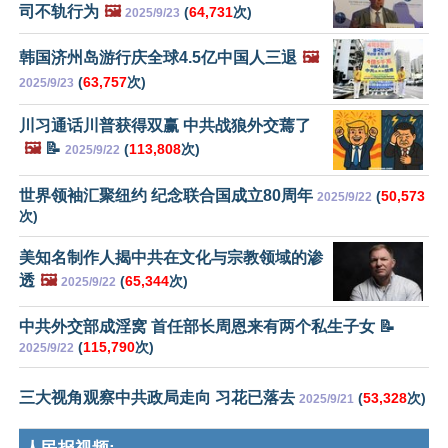
司不轨行为
🖼️
(
64,731
次)
2025/9/23
韩国济州岛游行庆全球4.5亿中国人三退
🖼️
(
63,757
次)
2025/9/23
川习通话川普获得双赢 中共战狼外交蔫了
🖼️
📝
(
113,808
次)
2025/9/22
世界领袖汇聚纽约 纪念联合国成立80周年
(
50,573
2025/9/22
次)
美知名制作人揭中共在文化与宗教领域的渗
透
🖼️
(
65,344
次)
2025/9/22
中共外交部成淫窝 首任部长周恩来有两个私生子女 📝
(
115,790
次)
2025/9/22
三大视角观察中共政局走向 习花已落去
(
53,328
次)
2025/9/21