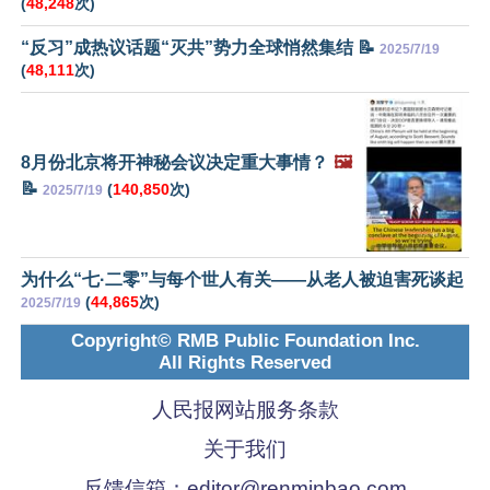
(
48,248
次)
“反习”成热议话题“灭共”势力全球悄然集结 📝
2025/7/19
(
48,111
次)
8月份北京将开神秘会议决定重大事情？
🖼️
📝
(
140,850
次)
2025/7/19
为什么“七·二零”与每个世人有关——从老人被迫害死谈起
(
44,865
次)
2025/7/19
Copyright© RMB Public Foundation Inc.
All Rights Reserved
人民报网站服务条款
关于我们
反馈信箱：
editor@renminbao.com