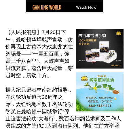
【人民报消息】7月20日下
午，曼哈顿华埠鼓声雷动，仿
佛再现上古黄帝大战蚩尤的壮
阔场景——“一震五百里，连
震三千八百里”。太鼓声声如
洪流奔腾，蕴含巨大能量，穿
越时空，震动十方。

据大纪元记者林南纽约报导，
在法轮功反迫害26周年之
际，大纽约地区数千名法轮功
学员在曼哈顿中国城举行“停
止迫害法轮功”大游行，数百名神韵艺术家及工作人
员组成的方阵也加入到游行队列。他们在前方举著