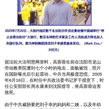
2025年7月20日，大纽约地区数千名法轮功学员在曼哈顿中国城举行“停
止迫害法轮功”大游行。数百名神韵艺术家及工作人员组成方阵也加入
到游行队列。图为神韵舞蹈演员刘子幸接受媒体采访。（Mark Zou／
大纪元）
据法轮大法明慧网资料，高蓉蓉生前在沈阳市龙山
劳动教养院遭到七个小时的电击，面貌被毁，照片
在国际曝光后引起震动，中共当局极度恐慌。2005
年6月16日，在时任中共政法委书记罗干授意下，时
任公安部部长周永康来到沈阳督导，将高蓉蓉迫害
致死。

由于中共威胁要把刘子幸的妈妈和二姨，以及年幼