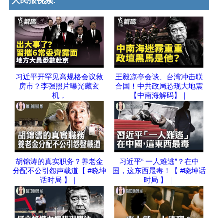
人民报视频:
习近平开罕见高规格会议救
王毅凉亭会谈、台湾冲击联
房市？李强照片曝光藏玄
合国！中共政局恐现大地震
机，
【中南海解码】｜
胡锦涛的真实职务？养老金
习近平“ 一人难逃”？在中
分配不公引怨声载道【 #晓坤
国，这东西最毒！【 #晓坤话
话时局 】｜
时局 】｜