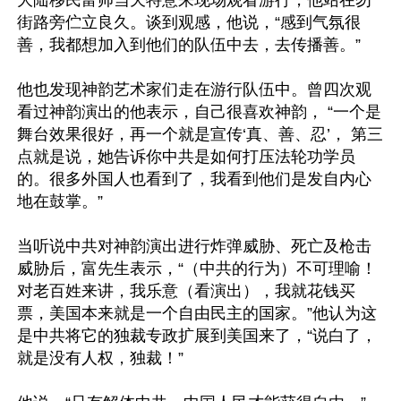
大陆移民富帅当天特意来现场观看游行，他站在勿
街路旁伫立良久。谈到观感，他说，“感到气氛很
善，我都想加入到他们的队伍中去，去传播善。”

他也发现神韵艺术家们走在游行队伍中。曾四次观
看过神韵演出的他表示，自己很喜欢神韵， “一个是
舞台效果很好，再一个就是宣传‘真、善、忍’， 第三
点就是说，她告诉你中共是如何打压法轮功学员
的。很多外国人也看到了，我看到他们是发自内心
地在鼓掌。”

当听说中共对神韵演出进行炸弹威胁、死亡及枪击
威胁后，富先生表示，“（中共的行为）不可理喻！
对老百姓来讲，我乐意（看演出），我就花钱买
票，美国本来就是一个自由民主的国家。”他认为这
是中共将它的独裁专政扩展到美国来了，“说白了，
就是没有人权，独裁！”
