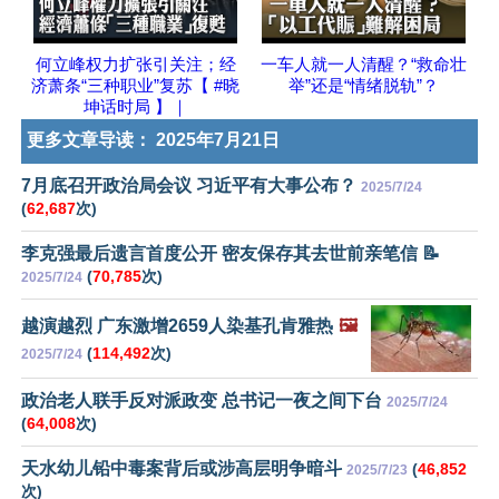
何立峰权力扩张引关注；经
一车人就一人清醒？“救命壮
济萧条“三种职业”复苏【 #晓
举”还是“情绪脱轨”？
坤话时局 】｜
更多文章导读：
2025年7月21日
7月底召开政治局会议 习近平有大事公布？
2025/7/24
(
62,687
次)
李克强最后遗言首度公开 密友保存其去世前亲笔信 📝
(
70,785
次)
2025/7/24
越演越烈 广东激增2659人染基孔肯雅热
🖼️
(
114,492
次)
2025/7/24
政治老人联手反对派政变 总书记一夜之间下台
2025/7/24
(
64,008
次)
天水幼儿铅中毒案背后或涉高层明争暗斗
(
46,852
2025/7/23
次)