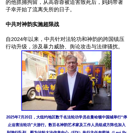
的他抓捕拘留，从高蓉蓉被迫害致死后，妈妈带著
子幸开始了流离失所的日子。

中共对神韵实施超限战
自2024年以来，中共针对法轮功和神韵的跨国镇压
2025年7月20日，大纽约地区数千名法轮功学员在曼哈顿中国城举行“停
止迫害法轮功”大游行。数百名神韵艺术家及工作人员组成方阵也加入
到游行队列。图为法轮大法信息中心（FDI）执行主任布劳迪（Levi Br