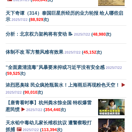
2025/7/23
天下奇谭（314）泰国巨星所经历的业力轮报 给人哪些启
示
(
88,929
次)
2025/7/22
分析：北京权力架构将有变动 📝
(
48,980
次)
2025/7/22
体制不改 军方整风难有效果
(
45,152
次)
2025/7/22
“全面肃清流毒”风暴要来抑或习近平没有安全感
2025/7/22
(
59,525
次)
浓烈恶臭味 民众疯抢瓶装水！上海雨后再现粉色天空！
▶️
(
90,010
次)
2025/7/22
【唐青看时事】杭州粪水惊全国 特权爆雷
惹民愤
▶️
(
354,440
次)
2025/7/22
天水铅中毒幼儿家长维权抗议 遭警察殴打
抓捕
🖼️
(
113,394
次)
2025/7/22