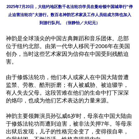
2025年7月20日，大纽约地区数千名法轮功学员在曼哈顿中国城举行“停
止迫害法轮功”大游行。数百名神韵艺术家及工作人员组成方阵也加入
到游行队列。（张静怡／大纪元）
神韵是全球顶尖的中国古典舞蹈和音乐团体。总部
位于纽约北部。由第一代华人移民于2006年在美国
创办，当时这些艺术家因为信仰在中国受到残酷迫
害。

由于修炼法轮功，他们本人或家人在中国大陆曾遭
监禁、劳教、酷刑折磨；有人被威胁、被迫辍学，
有人失去父母。这段苦难在他们的生命中打下深深
的烙印，也成为他们艺术表达的力量来源。

神韵主要领舞演员孙弘威6岁时，母亲在中国大陆由
于修炼法轮功而遭到迫害，被非法关押7年。等母亲
出狱后发现，儿子的性格完全变了，变得很自卑，