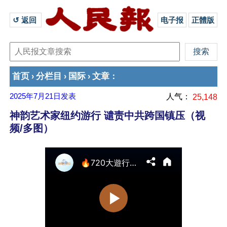
↺ 返回 
电子报
正體版
首页
分栏目
国际
文章
›
›
›
：
2025年7月21日
发表
人气：
25,148
神韵艺术家纽约游行 谴责中共跨国镇压（视
频/多图）