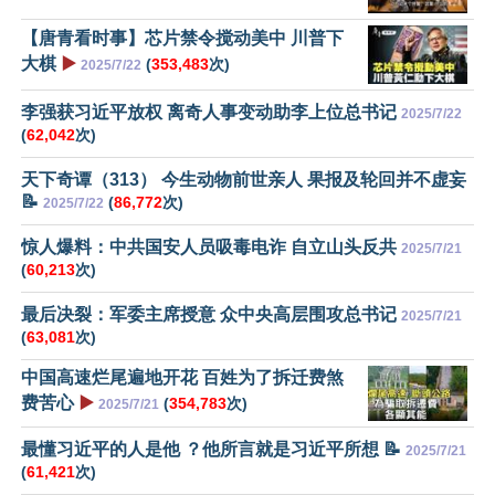
【唐青看时事】芯片禁令搅动美中 川普下
大棋
▶️
(
353,483
次)
2025/7/22
李强获习近平放权 离奇人事变动助李上位总书记
2025/7/22
(
62,042
次)
天下奇谭（313） 今生动物前世亲人 果报及轮回并不虚妄
📝
(
86,772
次)
2025/7/22
惊人爆料：中共国安人员吸毒电诈 自立山头反共
2025/7/21
(
60,213
次)
最后决裂：军委主席授意 众中央高层围攻总书记
2025/7/21
(
63,081
次)
中国高速烂尾遍地开花 百姓为了拆迁费煞
费苦心
▶️
(
354,783
次)
2025/7/21
最懂习近平的人是他 ？他所言就是习近平所想 📝
2025/7/21
(
61,421
次)