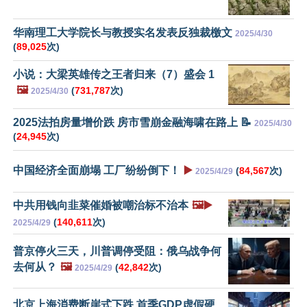
华南理工大学院长与教授实名发表反独裁檄文
2025/4/30
(
89,025
次)
小说：大梁英雄传之王者归来（7）盛会 1
🖼️
(
731,787
次)
2025/4/30
2025法拍房量增价跌 房市雪崩金融海啸在路上 📝
2025/4/30
(
24,945
次)
中国经济全面崩塌 工厂纷纷倒下！
▶️
(
84,567
次)
2025/4/29
中共用钱向韭菜催婚被嘲治标不治本
🖼️▶️
(
140,611
次)
2025/4/29
普京停火三天，川普调停受阻：俄乌战争何
去何从？
🖼️
(
42,842
次)
2025/4/29
北京上海消费断崖式下跌 首季GDP虚假硬