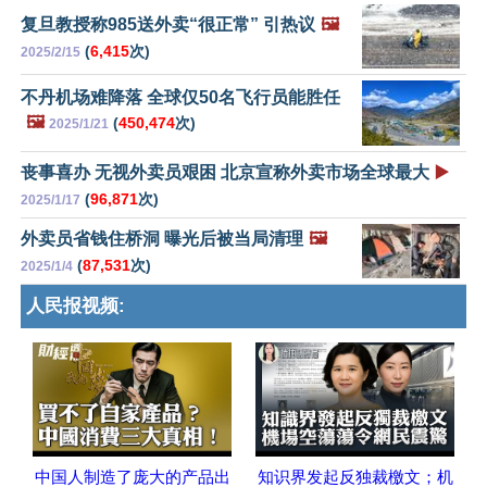
复旦教授称985送外卖“很正常” 引热议
🖼️
(
6,415
次)
2025/2/15
不丹机场难降落 全球仅50名飞行员能胜任
🖼️
(
450,474
次)
2025/1/21
丧事喜办 无视外卖员艰困 北京宣称外卖市场全球最大
▶️
(
96,871
次)
2025/1/17
外卖员省钱住桥洞 曝光后被当局清理
🖼️
(
87,531
次)
2025/1/4
人民报视频:
中国人制造了庞大的产品出
知识界发起反独裁檄文；机