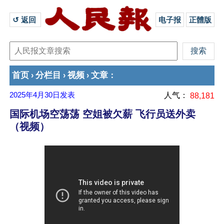
↺ 返回 
电子报
正體版
首页
分栏目
视频
文章
›
›
›
：
2025年4月30日
发表
人气：
88,181
国际机场空荡荡 空姐被欠薪 飞行员送外卖
（视频）