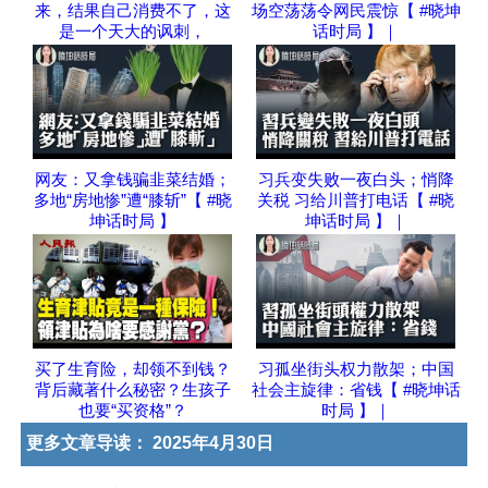
来，结果自己消费不了，这
场空荡荡令网民震惊【 #晓坤
是一个天大的讽刺，
话时局 】｜
网友：又拿钱骗韭菜结婚；
习兵变失败一夜白头；悄降
多地“房地惨”遭“膝斩”【 #晓
关税 习给川普打电话【 #晓
坤话时局 】
坤话时局 】｜
买了生育险，却领不到钱？
习孤坐街头权力散架；中国
背后藏著什么秘密？生孩子
社会主旋律：省钱【 #晓坤话
也要“买资格”？
时局 】｜
更多文章导读：
2025年4月30日