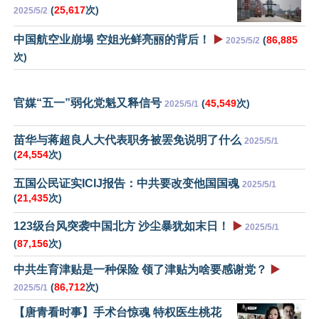
(
25,617
次)
2025/5/2
中国航空业崩塌 空姐光鲜亮丽的背后！
▶️
(
86,885
2025/5/2
次)
官媒“五一”弱化党魁又释信号
(
45,549
次)
2025/5/1
苗华与蒋超良人大代表职务被罢免说明了什么
2025/5/1
(
24,554
次)
五国公民证实ICIJ报告：中共要改变他国国魂
2025/5/1
(
21,435
次)
123级台风突袭中国北方 沙尘暴犹如末日！
▶️
2025/5/1
(
87,156
次)
中共生育津贴是一种保险 领了津贴为啥要感谢党？
▶️
(
86,712
次)
2025/5/1
【唐青看时事】手术台惊魂 特权医生桃花