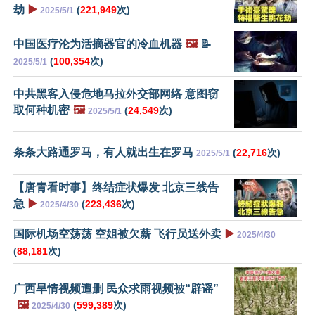
劫
▶️
(
221,949
次)
2025/5/1
中国医疗沦为活摘器官的冷血机器
🖼️
📝
(
100,354
次)
2025/5/1
中共黑客入侵危地马拉外交部网络 意图窃
取何种机密
🖼️
(
24,549
次)
2025/5/1
条条大路通罗马，有人就出生在罗马
(
22,716
次)
2025/5/1
【唐青看时事】终结症状爆发 北京三线告
急
▶️
(
223,436
次)
2025/4/30
国际机场空荡荡 空姐被欠薪 飞行员送外卖
▶️
2025/4/30
(
88,181
次)
广西旱情视频遭删 民众求雨视频被“辟谣”
🖼️
(
599,389
次)
2025/4/30