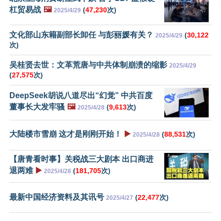
杠贸易战
🖼️
(
47,230
次)
2025/4/29
文化部山东籍副部长卸任 与彭丽媛有关？
(
30,122
2025/4/29
次)
吴桂贤去世：文革荒唐与中共体制崩溃的缩影
2025/4/29
(
27,575
次)
DeepSeek胡说八道尽出“幻觉” 中共百度
董事长大发牢骚
🖼️
(
9,613
次)
2025/4/28
大陆楼市雪崩 这才是刚刚开始！
▶️
(
88,531
次)
2025/4/28
【唐青看时事】关税战三大剧本 出口商进
退两难
▶️
(
181,705
次)
2025/4/28
最新中国经济资料及其讯号
(
22,477
次)
2025/4/27