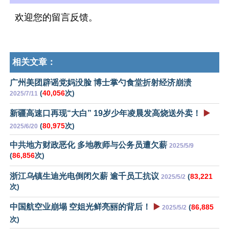
欢迎您的留言反馈。
相关文章：
广州美团辟谣党妈没脸 博士掌勺食堂折射经济崩溃
(
40,056
次)
2025/7/11
新疆高速口再现“大白” 19岁少年凌晨发高烧送外卖！
▶️
(
80,975
次)
2025/6/20
中共地方财政恶化 多地教师与公务员遭欠薪
2025/5/9
(
86,856
次)
浙江乌镇生迪光电倒闭欠薪 逾千员工抗议
(
83,221
2025/5/2
次)
中国航空业崩塌 空姐光鲜亮丽的背后！
▶️
(
86,885
2025/5/2
次)