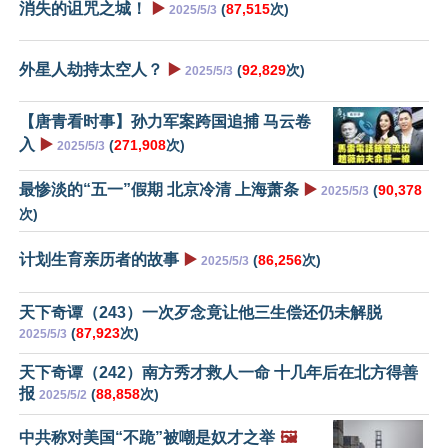
消失的诅咒之城！
▶️
(
87,515
次)
2025/5/3
外星人劫持太空人？
▶️
(
92,829
次)
2025/5/3
【唐青看时事】孙力军案跨国追捕 马云卷
入
▶️
(
271,908
次)
2025/5/3
最惨淡的“五一”假期 北京冷清 上海萧条
▶️
(
90,378
2025/5/3
次)
计划生育亲历者的故事
▶️
(
86,256
次)
2025/5/3
天下奇谭（243）一次歹念竟让他三生偿还仍未解脱
(
87,923
次)
2025/5/3
天下奇谭（242）南方秀才救人一命 十几年后在北方得善
报
(
88,858
次)
2025/5/2
中共称对美国“不跪”被嘲是奴才之举
🖼️