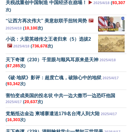
关税战重创中国制造 中国经济在崩塌！
▶️
(
93,307
2025/4/18
次)
“让西方再次伟大” 美意欲联手扭转局势
🖼️
(
10,100
次)
2025/4/18
小说：大梁英雄传之王者归来（5）选拔2
🖼️
(
736,678
次)
2025/4/18
天下奇谭（230）千里眼与顺风耳原来是天神
2025/4/18
(
87,285
次)
《破·地狱》影评：超度亡魂，破除心中的地狱
2025/4/17
(
93,342
次)
害怕变成美国的投名状 中共一边大撒币一边恐吓他国
(
20,637
次)
2025/4/17
党魁抵达金边 柬埔寨遣送179名台湾人到大陆
2025/4/17
(
16,303
次)
天下奇谭（229）清朝翰林学士一梦知三世因果