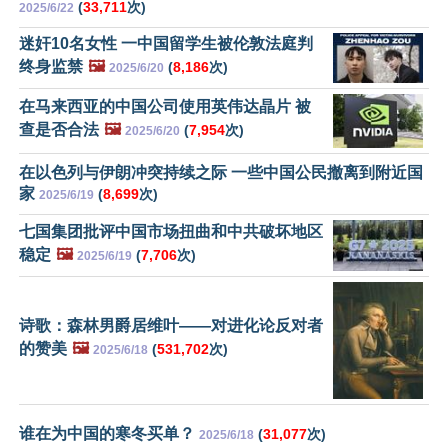
(
33,711
次)
2025/6/22
迷奸10名女性 一中国留学生被伦敦法庭判
终身监禁
🖼️
(
8,186
次)
2025/6/20
在马来西亚的中国公司使用英伟达晶片 被
查是否合法
🖼️
(
7,954
次)
2025/6/20
在以色列与伊朗冲突持续之际 一些中国公民撤离到附近国
家
(
8,699
次)
2025/6/19
七国集团批评中国市场扭曲和中共破坏地区
稳定
🖼️
(
7,706
次)
2025/6/19
诗歌：森林男爵居维叶——对进化论反对者
的赞美
🖼️
(
531,702
次)
2025/6/18
谁在为中国的寒冬买单？
(
31,077
次)
2025/6/18