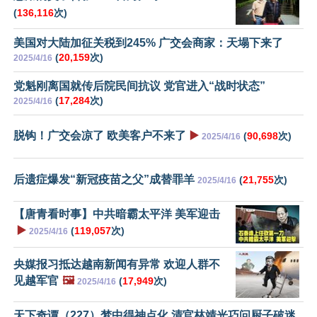
(
136,116
次)
美国对大陆加征关税到245% 广交会商家：天塌下来了
(
20,159
次)
2025/4/16
党魁刚离国就传后院民间抗议 党官进入“战时状态”
(
17,284
次)
2025/4/16
脱钩！广交会凉了 欧美客户不来了
▶️
(
90,698
次)
2025/4/16
后遗症爆发“新冠疫苗之父”成替罪羊
(
21,755
次)
2025/4/16
【唐青看时事】中共暗霸太平洋 美军迎击
▶️
(
119,057
次)
2025/4/16
央媒报习抵达越南新闻有异常 欢迎人群不
见越军官
🖼️
(
17,949
次)
2025/4/16
天下奇谭（227）梦中得神点化 清官林靖光巧问厨子破迷