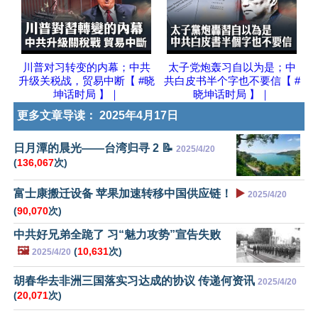
川普对习转变的内幕；中共
太子党炮轰习自以为是；中
升级关税战，贸易中断【 #晓
共白皮书半个字也不要信【 #
坤话时局 】｜
晓坤话时局 】｜
更多文章导读：
2025年4月17日
日月潭的晨光——台湾归寻 2 📝
2025/4/20
(
136,067
次)
富士康搬迁设备 苹果加速转移中国供应链！
▶️
2025/4/20
(
90,070
次)
中共好兄弟全跪了 习“魅力攻势”宣告失败
🖼️
(
10,631
次)
2025/4/20
胡春华去非洲三国落实习达成的协议 传递何资讯
2025/4/20
(
20,071
次)