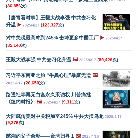
2025/4/17
(
86,856
次)
【唐青看时事】王毅大战李强 中共去习化
升温
▶️
(
123,327
次)
2025/4/17
对中关税最高冲到245% 击垮更多中国工厂
▶️
2025/4/17
(
85,140
次)
王毅大战李强 中共去习化升温
🖼️
(
89,426
次)
2025/4/17
习近平东南亚之旅 “牛粪心理”暴露无遗
🖼️
(
20,650
次)
2025/4/17
路透社等再无白宫永久采访权 川普痛批
《纽约时报》
🖼️
(
9,311
次)
2025/4/17
大陆疯传美对中关税加至245% 中共大摆乌龙
2025/4/17
(
9,376
次)
慈湖的父子合影——台湾归寻 1
🖼️
2025/4/16