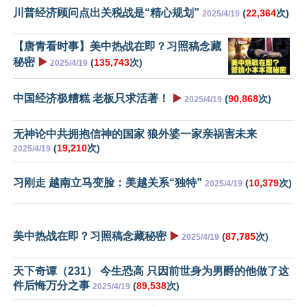
川普经济顾问点出关税战是“精心规划”
(
22,364
次)
2025/4/19
【唐青看时事】美中热战在即？习照稿念藏
秘密
▶️
(
135,743
次)
2025/4/19
中国经济极糟糕 老板只求活著！
▶️
(
90,868
次)
2025/4/19
无神论中共拥抱信神的国家 狼外婆一家亲祸害未来
(
19,210
次)
2025/4/19
习刚走 越南立马变脸：美越关系“独特”
(
10,379
次)
2025/4/19
美中热战在即？习照稿念藏秘密
▶️
(
87,785
次)
2025/4/19
天下奇谭（231） 今生恐高 只因前世身为男爵的他做了这
件后悔万分之事
(
89,538
次)
2025/4/19