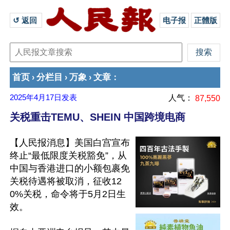
↺ 返回 
电子报
正體版
首页
分栏目
万象
文章
›
›
›
：
2025年4月17日
发表
人气：
87,550
关税重击TEMU、SHEIN 中国跨境电商
【人民报消息】美国白宫宣布
终止“最低限度关税豁免”，从
中国与香港进口的小额包裹免
关税待遇将被取消，征收12
0%关税，命令将于5月2日生
效。
