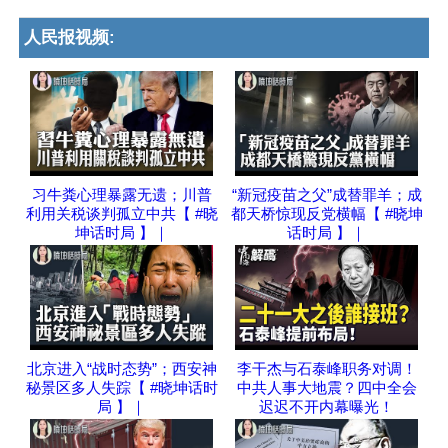
人民报视频:
习牛粪心理暴露无遗；川普
“新冠疫苗之父”成替罪羊；成
利用关税谈判孤立中共【 #晓
都天桥惊现反党横幅【 #晓坤
坤话时局 】｜
话时局 】｜
北京进入“战时态势”；西安神
李干杰与石泰峰职务对调！
秘景区多人失踪【 #晓坤话时
中共人事大地震？四中全会
局 】｜
迟迟不开内幕曝光！