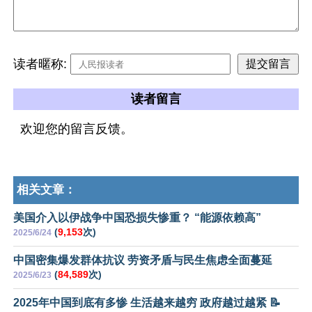
读者暱称:
读者留言
欢迎您的留言反馈。
相关文章：
美国介入以伊战争中国恐损失惨重？ “能源依赖高”
(
9,153
次)
2025/6/24
中国密集爆发群体抗议 劳资矛盾与民生焦虑全面蔓延
(
84,589
次)
2025/6/23
2025年中国到底有多惨 生活越来越穷 政府越过越紧 📝