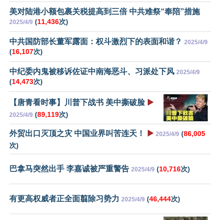
美对陆港小额包裹关税提高到三倍 中共难祭“奉陪”措施
(
11,436
次)
2025/4/9
中共国防部长董军露面：权斗激烈下的表面和谐？
2025/4/9
(
16,107
次)
中纪委内鬼被移诉佐证中南海恶斗、习派处下风
2025/4/9
(
14,473
次)
【唐青看时事】川普下战书 美中撕破脸
▶️
(
89,119
次)
2025/4/9
外贸出口灭顶之灾 中国业界叫苦连天！
▶️
(
86,005
2025/4/9
次)
巴拿马突然出手 李嘉诚被严重警告
(
10,716
次)
2025/4/9
有更高权威者正全面翦除习势力
(
46,444
次)
2025/4/9