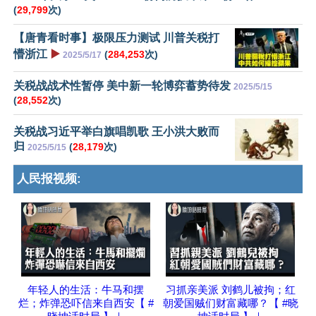
(
29,799
次)
【唐青看时事】极限压力测试 川普关税打
懵浙江
▶️
(
284,253
次)
2025/5/17
关税战战术性暂停 美中新一轮博弈蓄势待发
2025/5/15
(
28,552
次)
关税战习近平举白旗唱凯歌 王小洪大败而
归
(
28,179
次)
2025/5/15
人民报视频:
年轻人的生活：牛马和摆
习抓亲美派 刘鹤儿被拘；红
烂；炸弹恐吓信来自西安【 #
朝爱国贼们财富藏哪？【 #晓