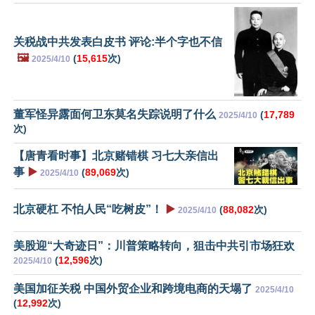
关税战中共发表白皮书 评论:半个字也不信
🖼️
(
15,615
次)
2025/4/10
董军怪异露面何卫东莫名失踪说明了什么
(
17,789
2025/4/10
次)
【唐青看时事】北京赌错棋 习七大亲信出
事
▶️
(
89,069
次)
2025/4/10
北京硬杠 不怕人民“吃树皮”！
▶️
(
88,082
次)
2025/4/10
美股迎“大奇迹日”：川普策略转向，狙击中共引市场狂欢
(
12,596
次)
2025/4/10
美国加征关税 中国外贸企业和跨境电商的天塌了
2025/4/10
(
12,992
次)