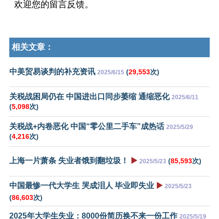
欢迎您的留言反馈。
相关文章：
中美贸易谈判的补充资讯
(
29,553
次)
2025/6/15
关税战困局仍在 中国进出口同步萎缩 通缩恶化
2025/6/11
(
5,098
次)
关税战+内卷恶化 中国“零公里二手车”成热话
2025/5/29
(
4,216
次)
上海一片萧条 失业者饿到翻垃圾！
▶️
(
85,593
次)
2025/5/23
中国最惨一代大学生 哭成泪人 毕业即失业
▶️
2025/5/23
(
86,603
次)
2025年大学生失业：8000份简历换不来一份工作
2025/5/19