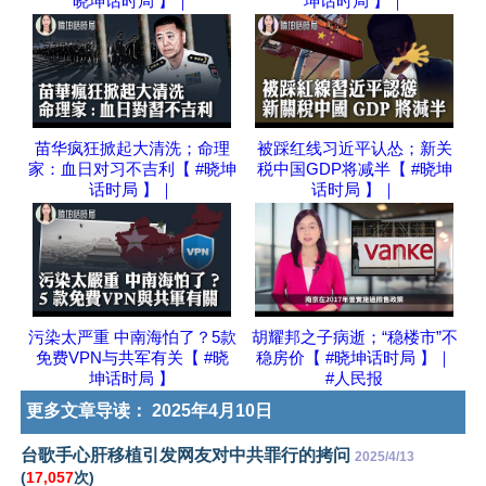
晓坤话时局 】｜
坤话时局 】｜
苗华疯狂掀起大清洗；命理
被踩红线习近平认怂；新关
家：血日对习不吉利【 #晓坤
税中国GDP将减半【 #晓坤
话时局 】｜
话时局 】｜
污染太严重 中南海怕了？5款
胡耀邦之子病逝；“稳楼市”不
免费VPN与共军有关【 #晓
稳房价【 #晓坤话时局 】｜
坤话时局 】
#人民报
更多文章导读：
2025年4月10日
台歌手心肝移植引发网友对中共罪行的拷问
2025/4/13
(
17,057
次)