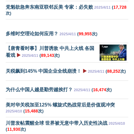
党魁欲急奔东南亚联邻反美 专家：必失败
(
17,728
2025/4/11
次)
多维时空理论如何应用？
(
99,955
次)
2025/4/11
【唐青看时事】川普诱敌 中共上火线 各国
看戏
▶️
(
89,143
次)
2025/4/11
关税飙到145% 中国企业全线崩溃！
▶️
(
88,252
次)
2025/4/11
为什么中国人越是勤劳越挨打？
(
16,474
次)
2025/4/11
美对华关税加至125% 螺旋式热战背后是价值观冲突
(
15,488
次)
2025/4/10
川普发帖震醒全球 世界被无意中带入历史性决战
2025/4/10
(
11,930
次)