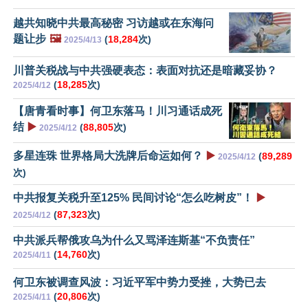
越共知晓中共最高秘密 习访越或在东海问
题让步
🖼️
(
18,284
次)
2025/4/13
川普关税战与中共强硬表态：表面对抗还是暗藏妥协？
(
18,285
次)
2025/4/12
【唐青看时事】何卫东落马！川习通话成死
结
▶️
(
88,805
次)
2025/4/12
多星连珠 世界格局大洗牌后命运如何？
▶️
(
89,289
2025/4/12
次)
中共报复关税升至125% 民间讨论“怎么吃树皮”！
▶️
(
87,323
次)
2025/4/12
中共派兵帮俄攻乌为什么又骂泽连斯基“不负责任”
(
14,760
次)
2025/4/11
何卫东被调查风波：习近平军中势力受挫，大势已去
(
20,806
次)
2025/4/11