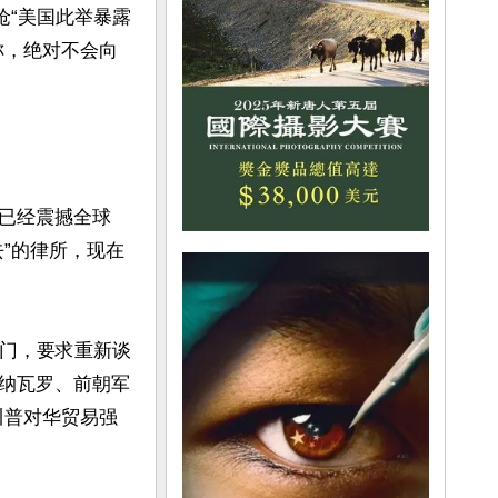
呛“美国此举暴露
称，绝对不会向
已经震撼全球
”的律所，现在
上门，要求重新谈
纳瓦罗、前朝军
持川普对华贸易强