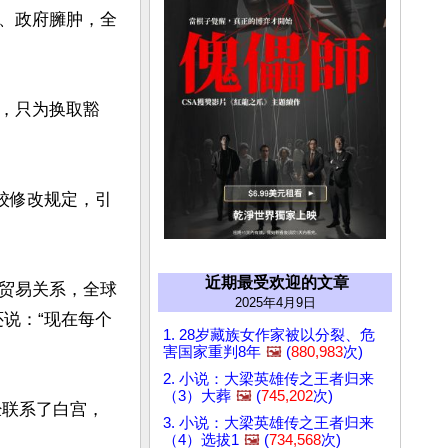
、政府臃肿，全
，只为换取豁
校修改规定，引
近期最受欢迎的文章
贸易关系，全球
2025年4月9日
说：“现在每个
1. 28岁藏族女作家被以分裂、危
害国家重判8年
🖼️
(
880,983
次)
2. 小说：大梁英雄传之王者归来
（3）大葬
🖼️
(
745,202
次)
已经联系了白宫，
3. 小说：大梁英雄传之王者归来
（4）选拔1
🖼️
(
734,568
次)