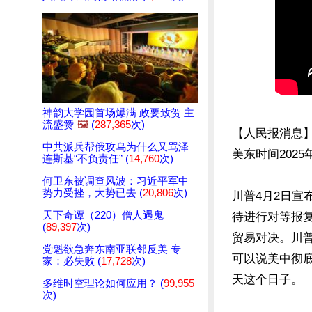
神韵大学园首场爆满 政要致贺 主
流盛赞
🖼️
(
287,365
次)
【人民报消息
中共派兵帮俄攻乌为什么又骂泽
美东时间2025
连斯基“不负责任” (
14,760
次)
何卫东被调查风波：习近平军中
势力受挫，大势已去 (
20,806
次)
川普4月2日宣
天下奇谭（220）僧人遇鬼
待进行对等报
(
89,397
次)
贸易对决。川普
党魁欲急奔东南亚联邻反美 专
可以说美中彻
家：必失败 (
17,728
次)
天这个日子。

多维时空理论如何应用？ (
99,955
次)