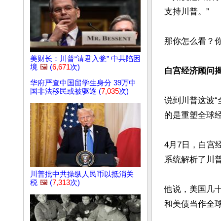
支持川普。”

那你怎么看？你
美财长：川普“请君入瓮” 中共陷困
境
🖼️
(
6,671
次)
白宫经济顾问
华府严查中国留学生身分 39万中
国非法移民或被驱逐 (
7,035
次)
说到川普这波
的是重塑全球经
4月7日，白宫经
系统解析了川普
川普批中共操纵人民币以抵消关
税
🖼️
(
7,313
次)
他说，美国几
和美债当作全