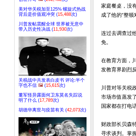
家庭餐桌，没
美对华关税加至125% 螺旋式热战
背后是价值观冲突 (
15,488
次)
成了他的“整顿对
川普发帖震醒全球 世界被无意中
带入历史性决战 (
11,930
次)
连过去调查过
免。

在教育方面，
发教育界剧烈反
关税战中共发表白皮书 评论:半个
字也不信
🖼️
(
15,615
次)
川普对等关税
董军怪异露面何卫东莫名失踪说
市场市值蒸发了
明了什么 (
17,789
次)
国家都在打电话
胡德华离世与疫苗有关 (
42,073
次)
财政部长贝森特（
寻求谈判。掌握