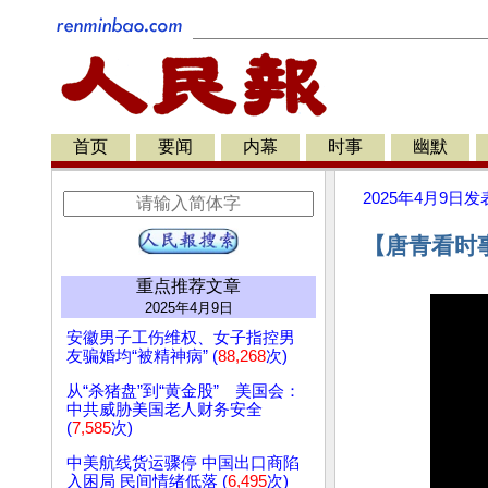
首页
要闻
内幕
时事
幽默
2025年4月9日
发
【唐青看时
重点推荐文章
2025年4月9日
安徽男子工伤维权、女子指控男
友骗婚均“被精神病” (
88,268
次)
从“杀猪盘”到“黄金股” 美国会：
中共威胁美国老人财务安全
(
7,585
次)
中美航线货运骤停 中国出口商陷
入困局 民间情绪低落 (
6,495
次)