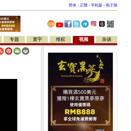
简体
-
正體
-
手机版
-
电子报
专题
寰宇
维权
视频
杂谈