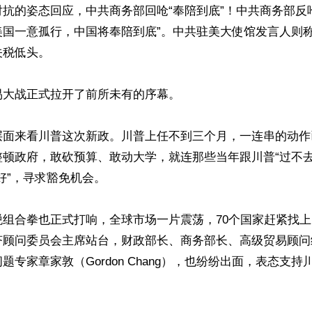
抗的姿态回应，中共商务部回呛“奉陪到底”！中共商务部反
美国一意孤行，中国将奉陪到底”。中共驻美大使馆发言人则
税低头。

大战正式拉开了前所未有的序幕。

层面来看川普这次新政。川普上任不到三个月，一连串的动作
整顿政府，敢砍预算、敢动大学，就连那些当年跟川普“过不去
好”，寻求豁免机会。

税组合拳也正式打响，全球市场一片震荡，70个国家赶紧找
济顾问委员会主席站台，财政部长、商务部长、高级贸易顾问
题专家章家敦（Gordon Chang），也纷纷出面，表态支