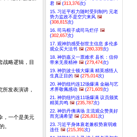
君
🖼️
(
313,376
次)
15. 习近平权力随时受到制约 元老
势力监政不是空穴来风
🖼️
(
308,815
次)
16. 司马棍子成司马烂仔
🖼️
(
302,657
次)
17. 观神韵感受创世主信息 多伦多
观众买大法书
🖼️
(
280,339
次)
18. 神韵嘉义一票难求 县长：信仰
套战略逻辑，目
带来无畏精神
🖼️
(
279,474
次)
19. 神韵波士顿大爆满 精英感悟人
生真正目的
🖼️
(
275,014
次)
20. 神韵纽约连12场爆满 金融与艺
术界敬佩感动
🖼️
(
271,609
次)
研究所发表演讲，
21. 神韵纽约连11场爆满 议员颁奖
精英共鸣
🖼️
(
235,787
次)
22. 神韵丹佛满场 主流观众赞美好
而充满希望
🖼️
(
226,831
次)
伞，一个是美元
23. 习近平身体衰老兼权势衰弱难
。

连任
🖼️
(
215,391
次)