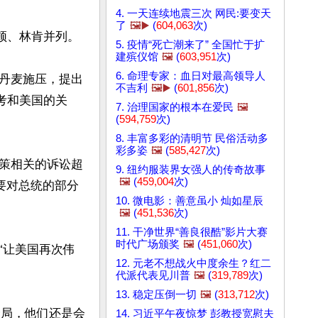
4. 一天连续地震三次 网民:要变天
了
🖼️▶️
(
604,063
次)
、林肯并列。

5. 疫情“死亡潮来了” 全国忙于扩
建殡仪馆
🖼️
(
603,951
次)
6. 命理专家：血日对最高领导人
丹麦施压，提出
不吉利
🖼️▶️
(
601,856
次)
考和美国的关
7. 治理国家的根本在爱民
🖼️
(
594,759
次)
8. 丰富多彩的清明节 民俗活动多
彩多姿
🖼️
(
585,427
次)
策相关的诉讼超
9. 纽约服装界女强人的传奇故事
🖼️
(
459,004
次)
要对总统的部分
10. 微电影：善意虽小 灿如星辰
🖼️
(
451,536
次)
11. 干净世界“善良很酷”影片大赛
时代广场颁奖
🖼️
(
451,060
次)
“让美国再次伟
12. 元老不想战火中度余生？红二
代派代表见川普
🖼️
(
319,789
次)
13. 稳定压倒一切
🖼️
(
313,712
次)
清全局，他们还是会
14. 习近平午夜惊梦 彭教授宽慰夫