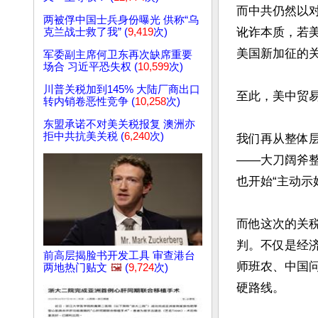
而中共仍然以对
两被俘中国士兵身份曝光 供称“乌
讹诈本质，若
克兰战士救了我” (
9,419
次)
美国新加征的关
军委副主席何卫东再次缺席重要
场合 习近平恐失权 (
10,599
次)
川普关税加到145% 大陆厂商出口
至此，美中贸易
转内销卷恶性竞争 (
10,258
次)
东盟承诺不对美关税报复 澳洲亦
拒中共抗美关税 (
6,240
次)
我们再从整体
——大刀阔斧
也开始“主动示
而他这次的关
判。不仅是经
前高层揭脸书开发工具 审查港台
师班农、中国问
两地热门贴文
🖼️
(
9,724
次)
硬路线。
