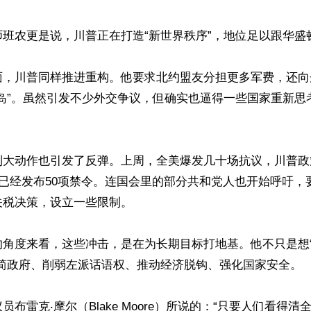
班农更是说，川普正在打造“新世界秩序”，地位足以跟华盛顿
面，川普同样推进重构。他要求北约盟友分担更多军费，还向
兰岛”。虽然引发不少外交争议，但确实也逼得一些国家重新思
列大动作也引发了反弹。上周，全美爆发几十场抗议，川普政
院已经发布50项禁令。连国会里的部分共和党人也开始呼吁，
税决策，设立一些限制。

的角度来看，这些冲击，是在为长期目标打地基。他不只是想
简政府、削弱左派话语权、推动经济脱钩、强化国家安全。

员布雷克‧摩尔（Blake Moore）所说的：“只要人们看得