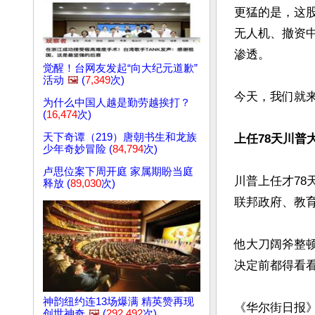
更猛的是，这
无人机、撤资
渗透。

觉醒！台网友发起“向大纪元道歉”
活动
🖼️
(
7,349
次)
今天，我们就来
为什么中国人越是勤劳越挨打？
(
16,474
次)
天下奇谭（219）唐朝书生和龙族
上任78天川普
少年奇妙冒险 (
84,794
次)
卢思位案下周开庭 家属期盼当庭
川普上任才78
释放 (
89,030
次)
联邦政府、教育
他大刀阔斧整
决定前都得看
神韵纽约连13场爆满 精英赞再现
《华尔街日报
创世神奇
🖼️
(
292,492
次)