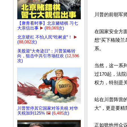
川普的前朝军师
【唐青看时事】北京赌错棋 习七
大亲信出事
▶️
(
89,069
次)
在国家安全方
北京硬杠 不怕人民“吃树皮”！
▶️
想“买下格陵
(
88,082
次)
系。

美股迎“大奇迹日”：川普策略转
向，狙击中共引市场狂欢 (
12,596
次)
当然，这一系
过170起，法
权力，特别是关
站在川普阵营
大”，更是要精
川普暂停其它国家对等关税 对华
关税加到125%
🖼️
(
6,485
次)
正如犹他州众议