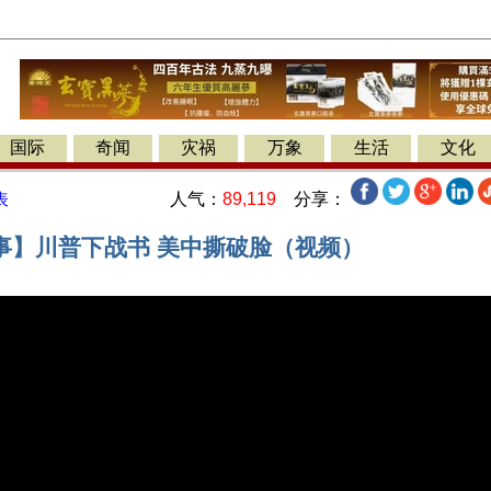
国际
奇闻
灾祸
万象
生活
文化
人气：
89,119
分享：
表
事】川普下战书 美中撕破脸（视频）