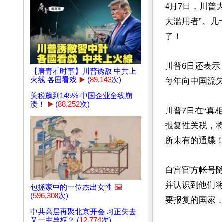
4月7日，川普
大滥用者”。
了！

川普6日还表示
【唐青看时事】川普诱敌 中共上
火线 各国看戏
▶️
(
89,143
次)
每年向中国流
关税飙到145% 中国企业全线崩
溃！
▶️
(
88,252
次)
川普7日在“真相
报复性关税，将
所未有的通牒！
白宫官方帐号
并认识到他们
包拯家中的一位杰出女性
🖼️
(
596,308
次)
要报复的国家，
中共高层再聚北京开会 习正失去
又一主导权？ (
12,774
次)