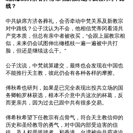
线？
中共缺席方济各葬礼，会否牵动中梵关系及新教宗
对中路线？公子沈认为不会，他相信梵蒂冈看清共
产党本质，但总有亲中者被收买，“会跟上届教宗相
似，未来仍会试图伸出橄榄枝一遍一遍被中共打
脸，但还是继续这么干。”

公子沈说，中梵就算建交，最终也会发现在中国也
不能推行天主教，彼此仍会有各种各样的摩擦。

傅秋希也研判，如果是已完全表现出投共立场的国
务卿帕罗林获选，根本不介意中共这次的杯葛，反
而更亲共，因为过去已跟中共有很多交易。

傅希秋希望下任教宗有点骨气，符合天主教信仰的
历史和圣经教导的勇气，对中国内部受迫害的信
徒，及人权受践踏者，和香港、台湾被中共霸凌迫