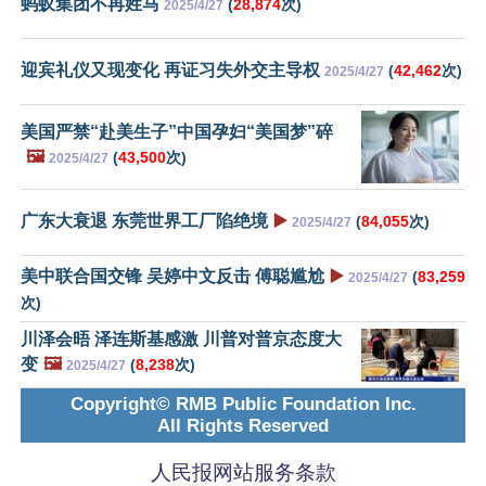
蚂蚁集团不再姓马
(
28,874
次)
2025/4/27
迎宾礼仪又现变化 再证习失外交主导权
(
42,462
次)
2025/4/27
美国严禁“赴美生子”中国孕妇“美国梦”碎
🖼️
(
43,500
次)
2025/4/27
广东大衰退 东莞世界工厂陷绝境
▶️
(
84,055
次)
2025/4/27
美中联合国交锋 吴婷中文反击 傅聪尴尬
▶️
(
83,259
2025/4/27
次)
川泽会晤 泽连斯基感激 川普对普京态度大
变
🖼️
(
8,238
次)
2025/4/27
Copyright© RMB Public Foundation Inc.
All Rights Reserved
人民报网站服务条款