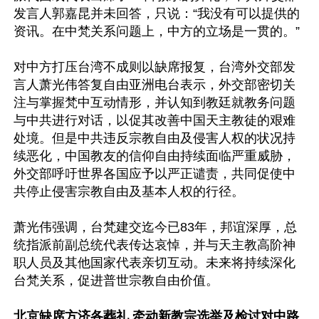
发言人郭嘉昆并未回答，只说：“我没有可以提供的
资讯。在中梵关系问题上，中方的立场是一贯的。”

对中方打压台湾不成则以缺席报复，台湾外交部发
言人萧光伟答复自由亚洲电台表示，外交部密切关
注与掌握梵中互动情形，并认知到教廷就教务问题
与中共进行对话，以促其改善中国天主教徒的艰难
处境。但是中共违反宗教自由及侵害人权的状况持
续恶化，中国教友的信仰自由持续面临严重威胁，
外交部呼吁世界各国应予以严正谴责，共同促使中
共停止侵害宗教自由及基本人权的行径。

萧光伟强调，台梵建交迄今已83年，邦谊深厚，总
统指派前副总统代表传达哀悼，并与天主教高阶神
职人员及其他国家代表亲切互动。未来将持续深化
台梵关系，促进普世宗教自由价值。

北京缺席方济各葬礼 牵动新教宗选举及检讨对中路