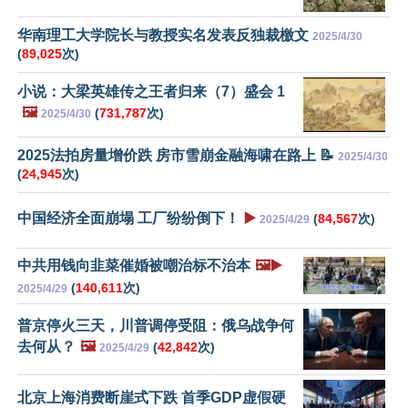
华南理工大学院长与教授实名发表反独裁檄文
2025/4/30
(
89,025
次)
小说：大梁英雄传之王者归来（7）盛会 1
🖼️
(
731,787
次)
2025/4/30
2025法拍房量增价跌 房市雪崩金融海啸在路上 📝
2025/4/30
(
24,945
次)
中国经济全面崩塌 工厂纷纷倒下！
▶️
(
84,567
次)
2025/4/29
中共用钱向韭菜催婚被嘲治标不治本
🖼️▶️
(
140,611
次)
2025/4/29
普京停火三天，川普调停受阻：俄乌战争何
去何从？
🖼️
(
42,842
次)
2025/4/29
北京上海消费断崖式下跌 首季GDP虚假硬