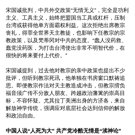
宋国诚批判，中共外交政策“无情无义”，完全是功利
主义、工具主义，始终把盟国当工具或杠杆，压制
台湾或获得他单方面霸权利益。这次拒绝出席教宗
丧礼，得罪全世界天主教徒，也影响下任教宗的宗
教政策，以及梵蒂冈对中共的态度。“蠢人没药救、
蠢党没药医，为打击台湾使出非常不明智代价，在
很快的将来要付上代价。”

宋国诚提到，过去他对教宗的亲中政策也提出不少
批评，但听到教宗死讯，他单独在书房窗口默祷追
思。即便教宗作法对天主教造成冲击，但教宗揹负
福音须广传不分敌人朋友、跨越政治藩篱的崇高目
标，不容怀疑。尤其拉丁美洲出身的方济各，来自
解放神学传统，强调应对底层社会达到信仰的解放
和政治自由。

中国人说“人死为大” 共产党冷酷无情是“渎神论”