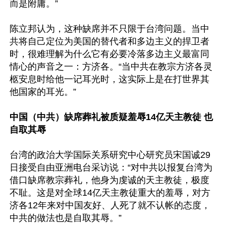
而是附庸。”

陈立邦认为，这种缺席并不只限于台湾问题。当中
共将自己定位为美国的替代者和多边主义的捍卫者
时，很难理解为什么它有必要冷落多边主义最富同
情心的声音之一：方济各。“当中共在教宗方济各灵
柩安息时给他一记耳光时，这实际上是在打世界其
他国家的耳光。”

中国（中共）缺席葬礼被质疑羞辱14亿天主教徒 也
自取其辱
台湾的政治大学国际关系研究中心研究员宋国诚29
日接受自由亚洲电台采访说：“对中共以报复台湾为
借口缺席教宗葬礼，他身为虔诚的天主教徒，极度
不耻。这是对全球14亿天主教徒重大的羞辱，对方
济各12年来对中国友好、人死了就不认帐的态度，
中共的做法也是自取其辱。”
