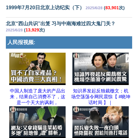
1999年7月20日北京上访纪实（下）
(
83,901
次)
2025/6/28
北京“西山共识”出笼 习与中南海难过四大鬼门关？
(
13,929
次)
2025/6/28
人民报视频:
中国人制造了庞大的产品出
知识界发起反独裁檄文；机
来，结果自己消费不了，这
场空荡荡令网民震惊【 #晓坤
是一个天大的讽刺，
话时局 】｜