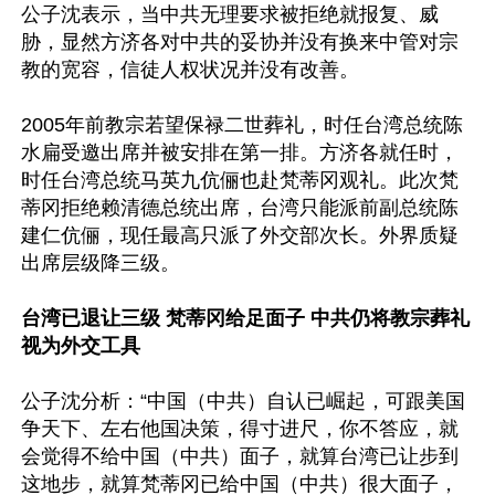
公子沈表示，当中共无理要求被拒绝就报复、威
胁，显然方济各对中共的妥协并没有换来中管对宗
教的宽容，信徒人权状况并没有改善。

2005年前教宗若望保禄二世葬礼，时任台湾总统陈
水扁受邀出席并被安排在第一排。方济各就任时，
时任台湾总统马英九伉俪也赴梵蒂冈观礼。此次梵
蒂冈拒绝赖清德总统出席，台湾只能派前副总统陈
建仁伉俪，现任最高只派了外交部次长。外界质疑
出席层级降三级。

台湾已退让三级 梵蒂冈给足面子 中共仍将教宗葬礼
视为外交工具
公子沈分析：“中国（中共）自认已崛起，可跟美国
争天下、左右他国决策，得寸进尺，你不答应，就
会觉得不给中国（中共）面子，就算台湾已让步到
这地步，就算梵蒂冈已给中国（中共）很大面子，