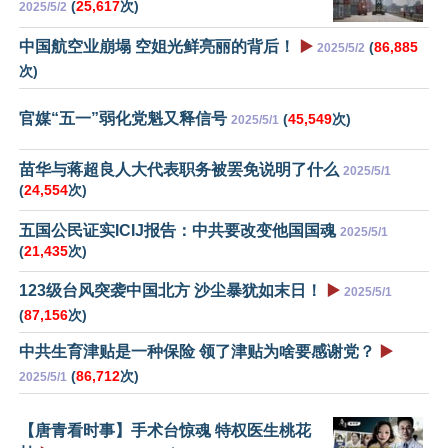
(
25,617
次)
2025/5/2
中国航空业崩塌 空姐光鲜亮丽的背后！
▶️
(
86,885
2025/5/2
次)
官媒“五一”弱化党魁又释信号
(
45,549
次)
2025/5/1
苗华与蒋超良人大代表职务被罢免说明了什么
2025/5/1
(
24,554
次)
五国公民证实ICIJ报告：中共要改变他国国魂
2025/5/1
(
21,435
次)
123级台风突袭中国北方 沙尘暴犹如末日！
▶️
2025/5/1
(
87,156
次)
中共生育津贴是一种保险 领了津贴为啥要感谢党？
▶️
(
86,712
次)
2025/5/1
【唐青看时事】手术台惊魂 特权医生桃花