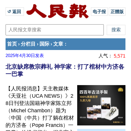
↺ 返回 
电子报
正體版
首页
分栏目
国际
文章
›
›
›
：
2025年4月30日
发表
人气：
5,571
北京缺席教宗葬礼 神学家：打了棺材中方济各
一巴掌
【人民报消息】天主教媒体
《天亚社（UCA NEWS）》2
8日刊登法国籍神学家陈立邦
（Michel Chambon）题为
〈中国（中共）打了躺在棺材
的方济各（Pope Francis）一