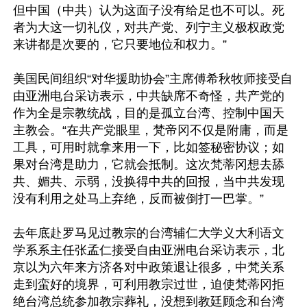
但中国（中共）认为这面子没有给足也不可以。死
者为大这一切礼仪，对共产党、列宁主义极权政党
来讲都是次要的，它只要地位和权力。”

美国民间组织“对华援助协会”主席傅希秋牧师接受自
由亚洲电台采访表示，中共缺席不奇怪，共产党的
作为全是宗教统战，目的是孤立台湾、控制中国天
主教会。“在共产党眼里，梵帝冈不仅是附庸，而是
工具，可用时就拿来用一下，比如签秘密协议；如
果对台湾是助力，它就会抵制。这次梵蒂冈想去舔
共、媚共、示弱，没换得中共的回报，当中共发现
没有利用之处马上弃绝，反而被倒打一巴掌。”

去年底赴罗马见过教宗的台湾辅仁大学义大利语文
学系系主任张孟仁接受自由亚洲电台采访表示，北
京以为六年来方济各对中政策退让很多，中梵关系
走到蛮好的境界，可利用教宗过世，迫使梵蒂冈拒
绝台湾总统参加教宗葬礼，没想到教廷顾念和台湾