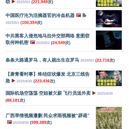
劫
▶️
(
221,949
次)
2025/5/1
中国医疗沦为活摘器官的冷血机器
🖼️
📝
(
100,354
次)
2025/5/1
中共黑客入侵危地马拉外交部网络 意图窃
取何种机密
🖼️
(
24,549
次)
2025/5/1
条条大路通罗马，有人就出生在罗马
(
22,716
次)
2025/5/1
【唐青看时事】终结症状爆发 北京三线告
急
▶️
(
223,436
次)
2025/4/30
国际机场空荡荡 空姐被欠薪 飞行员送外卖
▶️
2025/4/30
(
88,181
次)
广西旱情视频遭删 民众求雨视频被“辟谣”
🖼️
(
599,389
次)
2025/4/30