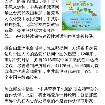
巴掌〉的投书指出，据非官方
消息来源称，中共要求梵蒂冈
禁止台湾代表团参加，当梵蒂
冈以外交手段拒绝时，中共以
缺席抵制。此举将左右新教宗
选举，令主张延续方济各路
线、与中共持续保持建设性对话的声音难被接受。

据自由亚洲电台报导，陈立邦提到，方济各多次表
达对中国人民的热爱和访问中国的愿望，12年来，
重启中梵对话，并自2018年就中国主教的任命达成
协议，尽管遭到严厉批评。4月26日，当160国元首
或高层代表亲临葬礼，中共却没派代表团、连1、2
个中国主教都没有。

陈立邦文中指出，“中共背弃了忠诚的朋友和苛刻的
合作伙伴，此后，将更难驳斥一种论调，就是那些
声称中共在内心深处寻求的不是合作伙伴或朋友，