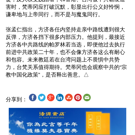
害时，梵蒂冈应打破沉默，彰显出行公义好怜悯，
谦卑地与上帝同行，而不是与魔鬼同行。

张孟仁指出，方济各任内坚持走亲中路线遭到很大
反弹，方济各挡下很多内部压力。他提到，最接近
方济各中共路线的帕罗林若当选，即便他过去执行
前进中共政策二十年，也不会像方济各这么有耐心
和包容。未来教廷若在台湾问题上不畏惧中共势
力，台梵关系值得期待。梵蒂冈也会观察中共的“宗
分享到：