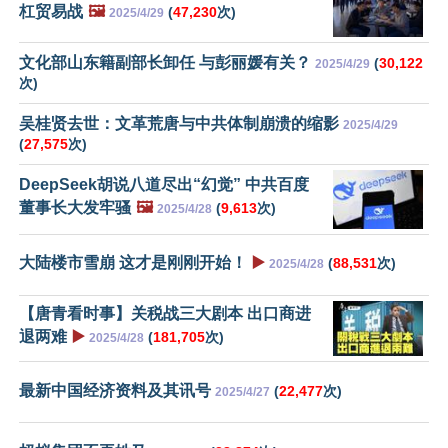
杠贸易战
🖼️
(
47,230
次)
2025/4/29
文化部山东籍副部长卸任 与彭丽媛有关？
(
30,122
2025/4/29
次)
吴桂贤去世：文革荒唐与中共体制崩溃的缩影
2025/4/29
(
27,575
次)
DeepSeek胡说八道尽出“幻觉” 中共百度
董事长大发牢骚
🖼️
(
9,613
次)
2025/4/28
大陆楼市雪崩 这才是刚刚开始！
▶️
(
88,531
次)
2025/4/28
【唐青看时事】关税战三大剧本 出口商进
退两难
▶️
(
181,705
次)
2025/4/28
最新中国经济资料及其讯号
(
22,477
次)
2025/4/27