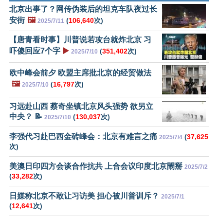
北京出事了？网传伪装后的坦克车队夜过长
安街
🖼️
(
106,640
次)
2025/7/11
【唐青看时事】川普说若攻台就炸北京 习
吓傻回应7个字
▶️
(
351,402
次)
2025/7/10
欧中峰会前夕 欧盟主席批北京的经贸做法
🖼️
(
16,797
次)
2025/7/10
习远赴山西 蔡奇坐镇北京风头强势 欲另立
中央？ 📝
(
130,037
次)
2025/7/10
李强代习赴巴西金砖峰会：北京有难言之痛
(
37,625
2025/7/4
次)
美澳日印四方会谈合作抗共 上合会议印度北京閙掰
2025/7/2
(
33,282
次)
日媒称北京不敢让习访美 担心被川普训斥？
2025/7/1
(
12,641
次)