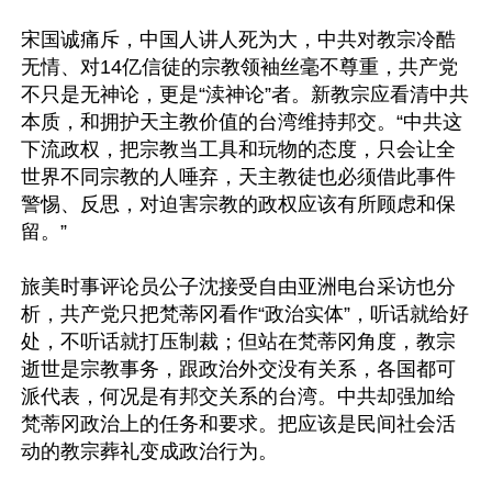
宋国诚痛斥，中国人讲人死为大，中共对教宗冷酷
无情、对14亿信徒的宗教领袖丝毫不尊重，共产党
不只是无神论，更是“渎神论”者。新教宗应看清中共
本质，和拥护天主教价值的台湾维持邦交。“中共这
下流政权，把宗教当工具和玩物的态度，只会让全
世界不同宗教的人唾弃，天主教徒也必须借此事件
警惕、反思，对迫害宗教的政权应该有所顾虑和保
留。”

旅美时事评论员公子沈接受自由亚洲电台采访也分
析，共产党只把梵蒂冈看作“政治实体”，听话就给好
处，不听话就打压制裁；但站在梵蒂冈角度，教宗
逝世是宗教事务，跟政治外交没有关系，各国都可
派代表，何况是有邦交关系的台湾。中共却强加给
梵蒂冈政治上的任务和要求。把应该是民间社会活
动的教宗葬礼变成政治行为。
