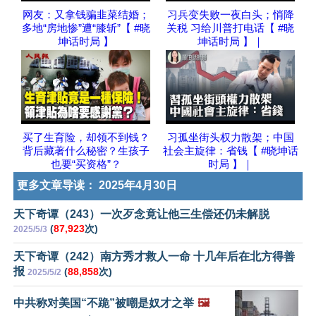
网友：又拿钱骗韭菜结婚；
习兵变失败一夜白头；悄降
多地“房地惨”遭“膝斩”【 #晓
关税 习给川普打电话【 #晓
坤话时局 】
坤话时局 】｜
买了生育险，却领不到钱？
习孤坐街头权力散架；中国
背后藏著什么秘密？生孩子
社会主旋律：省钱【 #晓坤话
也要“买资格”？
时局 】｜
更多文章导读：
2025年4月30日
天下奇谭（243）一次歹念竟让他三生偿还仍未解脱
(
87,923
次)
2025/5/3
天下奇谭（242）南方秀才救人一命 十几年后在北方得善
报
(
88,858
次)
2025/5/2
中共称对美国“不跪”被嘲是奴才之举
🖼️