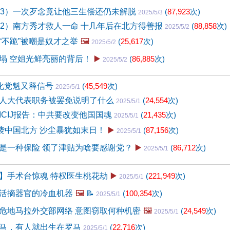
43）一次歹念竟让他三生偿还仍未解脱
(
87,923
次)
2025/5/3
42）南方秀才救人一命 十几年后在北方得善报
(
88,858
次)
2025/5/2
“不跪”被嘲是奴才之举
🖼️
(
25,617
次)
2025/5/2
塌 空姐光鲜亮丽的背后！
▶️
(
86,885
次)
2025/5/2
弱化党魁又释信号
(
45,549
次)
2025/5/1
人大代表职务被罢免说明了什么
(
24,554
次)
2025/5/1
ICIJ报告：中共要改变他国国魂
(
21,435
次)
2025/5/1
突袭中国北方 沙尘暴犹如末日！
▶️
(
87,156
次)
2025/5/1
是一种保险 领了津贴为啥要感谢党？
▶️
(
86,712
次)
2025/5/1
】手术台惊魂 特权医生桃花劫
▶️
(
221,949
次)
2025/5/1
活摘器官的冷血机器
🖼️
📝
(
100,354
次)
2025/5/1
危地马拉外交部网络 意图窃取何种机密
🖼️
(
24,549
次)
2025/5/1
马，有人就出生在罗马
(
22,716
次)
2025/5/1