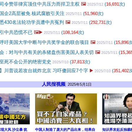
司令赞菲律宾顶住中共压力而捍卫主权
🖼️
(
16,691
次)
2025/7/12
国企2高层被免 核武腐败引关注
(
51,960
次)
2025/7/11
悉430名法轮功学员遭中共冤判
🖼️
(
292,731
次)
2025/7/11
引中共恐慌不已
🖼️▶️
(
108,164
次)
2025/7/11
呼吁美国大学中断与中共奖学金的联合项目
🖼️
(
15,896
次
2025/7/11
会：对与中共有关的杀猪盘伤害美国人表关切
🖼️
(
15,36
2025/7/11
至死不会公开的绝密党史
(
37,813
次)
2025/7/10
】川普说若攻台就炸北京 习吓傻回应7个字
▶️
(
351,402
次
2025/7/10
人民报视频
2025年5月1日
现大风 沙尘暴 犹
中国人制造了庞大的产品出来，结果自
知识界发起反独裁