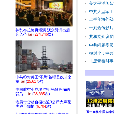
美太平洋舰队
中共大型军工
上半年海外获
一则热传影片
神韵布拉格再爆满 观众赞演出超
凡入圣
🖼️
(
274,746
次)
共和党众议员
中共问题委员
掸封尘：中共
【唐青看时事
中共称对美国“不跪”被嘲是奴才之
举
🖼️
(
25,617
次)
中国航空业崩塌 空姐光鲜亮丽的
背后！
▶️
(
86,885
次)
港男带货赴台搜出逾3公斤大麻花
声称不知情 (
6,704
次)
五一来临 中国多地惊