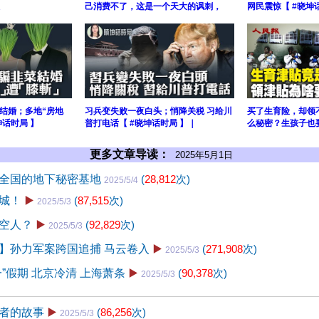
己消费不了，这是一个天大的讽刺，
网民震惊【 #晓坤
结婚；多地“房地
习兵变失败一夜白头；悄降关税 习给川
买了生育险，却领
坤话时局 】
普打电话【 #晓坤话时局 】｜
么秘密？生孩子也要
更多文章导读：
2025年5月1日
全国的地下秘密基地
(
28,812
次)
2025/5/4
城！
▶️
(
87,515
次)
2025/5/3
空人？
▶️
(
92,829
次)
2025/5/3
】孙力军案跨国追捕 马云卷入
▶️
(
271,908
次)
2025/5/3
”假期 北京冷清 上海萧条
▶️
(
90,378
次)
2025/5/3
者的故事
▶️
(
86,256
次)
2025/5/3