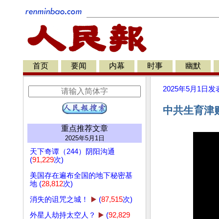
首页
要闻
内幕
时事
幽默
2025年5月1日
发
中共生育津
重点推荐文章
2025年5月1日
天下奇谭（244）阴阳沟通
(
91,229
次)
美国存在遍布全国的地下秘密基
地 (
28,812
次)
消失的诅咒之城！
▶️
(
87,515
次)
外星人劫持太空人？
▶️
(
92,829