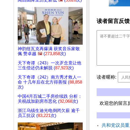
闻自由降至历史新低
🖼️
(
5,826
次)
读者留言反馈
神韵纽瓦克再爆满 获奖音乐家敬
佩 赞卓越
🖼️
(
273,858
次)
天下奇谭（243）一次歹念竟让他
三生偿还仍未解脱 (
87,923
次)
读者暱称:
天下奇谭（242）南方秀才救人一
命 十几年后在北方得善报 (
88,858
次)
中国4月百城二手房价续跌 分析：
关税战加剧房市恶化 (
92,068
次)
欢迎您的留言
浙江乌镇生迪光电倒闭欠薪 逾千
员工抗议 (
83,221
次)
共和党议员重