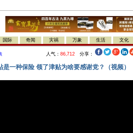
国际
奇闻
灾祸
万象
生活
文化
人气：
86,712
分享：
表
贴是一种保险 领了津贴为啥要感谢党？（视频）