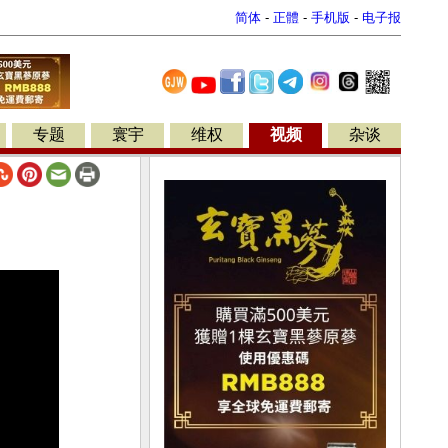
简体
-
正體
-
手机版
-
电子报
专题
寰宇
维权
视频
杂谈