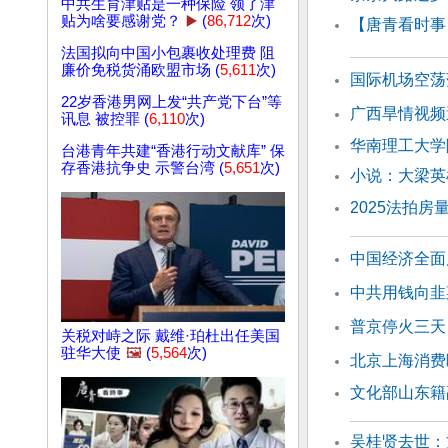
中共生育津贴是一种保险 领了津
贴为啥要感谢党？
▶️
(
86,712
次)
【唐青看时事
法国拟向中国小包裹收处理费 阻
廉价免税货涌欧盟市场 (
5,611
次)
国际机场空荡
22岁香港男网上发“共产党下台”等
广西旱情视频
讯息 被控罪 (
6,110
次)
华南理工大学
台港青年共建“香港行动文献库” 保
存香港抗争史 示警台湾 (
5,651
次)
小说：大梁英
2025法拍
中国经济全面
中共用钱向韭
普京停火三天
关税对峙之际 戴维·珀杜出任美国
驻华大使
🖼️
(
5,564
次)
北京上海消费
文化部山东籍
吴桂贤去世：