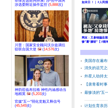
菲律宾选前拘持澳门护照中国男
如末日 ！｜ #人民报
涉选委附近操作监控 (
5,888
次)
网友：又拿钱骗韭菜
惨”遭“膝斩”【 #晓
川普：国家安全顾问沃尔兹调任
驻联合国大使
🖼️
(
14,576
次)
美国存在遍布
消失的诅咒之
外星人劫持太
【唐青看时事
神韵莅临布拉格 神性内涵感动当
最惨淡的“五一
地精英
🖼️
(
5,203
次)
官媒“五一”弱化党魁又释信号
(
45,549
次)
计划生育亲历