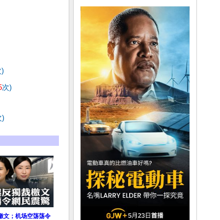
)
5
次)
)
檄文；机场空荡荡令