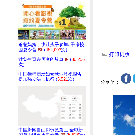
爸爸妈妈，快让孩子参加#干净校
文章网址: http://w
园夏令营
🖼️
(
454,003
次)
打印机版
计划生育亲历者的故事
▶️
(
86,256
次)
中国律师团发妇女就业歧视报告
促加强立法与执行 (
5,521
次)
分享至：
中国新闻自由排倒数第三 全球新