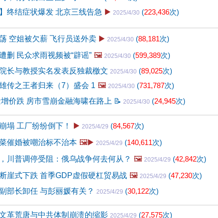
】终结症状爆发 北京三线告急
▶️
(
223,436
次)
2025/4/30
荡 空姐被欠薪 飞行员送外卖
▶️
(
88,181
次)
2025/4/30
遭删 民众求雨视频被“辟谣”
🖼️
(
599,389
次)
2025/4/30
院长与教授实名发表反独裁檄文
(
89,025
次)
2025/4/30
雄传之王者归来（7）盛会 1
🖼️
(
731,787
次)
2025/4/30
房量增价跌 房市雪崩金融海啸在路上
📝
(
24,945
次)
2025/4/30
崩塌 工厂纷纷倒下！
▶️
(
84,567
次)
2025/4/29
菜催婚被嘲治标不治本
🖼️▶️
(
140,611
次)
2025/4/29
，川普调停受阻：俄乌战争何去何从？
🖼️
(
42,842
次)
2025/4/29
断崖式下跌 首季GDP虚假硬杠贸易战
🖼️
(
47,230
次)
2025/4/29
副部长卸任 与彭丽媛有关？
(
30,122
次)
2025/4/29
文革荒唐与中共体制崩溃的缩影
(
27,575
次)
2025/4/29