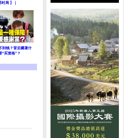
话时局 】｜
不到钱？背后藏著什
“买资格”？