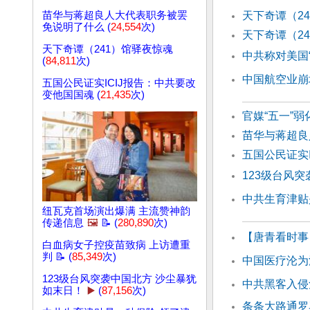
苗华与蒋超良人大代表职务被罢
天下奇谭（2
免说明了什么 (
24,554
次)
天下奇谭（2
天下奇谭（241）馆驿夜惊魂
中共称对美国
(
84,811
次)
中国航空业崩
五国公民证实ICIJ报告：中共要改
变他国国魂 (
21,435
次)
官媒“五一”
苗华与蒋超良
五国公民证实
123级台风
中共生育津贴
纽瓦克首场演出爆满 主流赞神韵
传递信息
🖼️
📝 (
280,890
次)
【唐青看时事
白血病女子控疫苗致病 上访遭重
判 📝 (
85,349
次)
中国医疗沦为
123级台风突袭中国北方 沙尘暴犹
中共黑客入侵
如末日！
▶️
(
87,156
次)
条条大路通罗