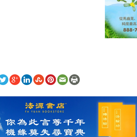
ww.renminbao.com/rmb/articles/2025/5/1/90362.html