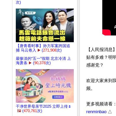
次)
【唐青看时事】孙力军案跨国追
【人民报消息
捕 马云卷入
▶️
(
271,908
次)
贴有多难？明
最惨淡的“五一”假期 北京冷清 上
海萧条
▶️
(
90,378
次)
感谢党？

欢迎大家来到
频。

更多视频请看
干净世界母亲节2025 立即上传🌷
🖼️
(
470,761
次)
renminbao
 △