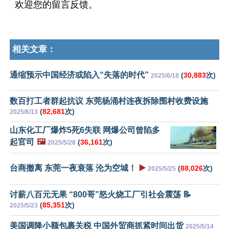
欢迎您的留言反馈。
相关文章：
通缩预示中国经济或陷入“失落的时代”
(
30,883
次)
2025/6/18
数百打工者群起抗议 东莞杨涌村连夜拆除围村收费设施
(
82,681
次)
2025/6/13
山东化工厂爆炸5死6失联 网爆公司曾陷多
起官司
🖼️
(
36,161
次)
2025/5/28
台商撤离 东莞一夜衰落 沦为空城！
▶️
(
88,026
次)
2025/5/25
讨薪八百元无果 “800哥”怒火烧工厂引社会震荡 📝
(
85,351
次)
2025/5/23
美国调降小额包裹关税 中国外贸商抓紧时间出货
2025/5/14