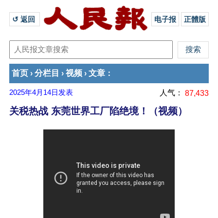
↺ 返回 
电子报
正體版
首页
分栏目
视频
文章
›
›
›
：
2025年4月14日
发表
人气：
87,433
关税热战 东莞世界工厂陷绝境！（视频）