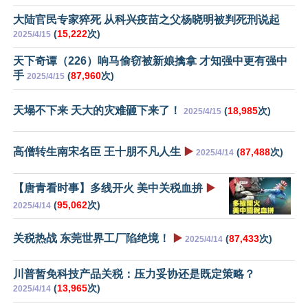
大陆官民专家猝死 从科兴疫苗之父杨晓明被判死刑说起
(
15,222
次)
2025/4/15
天下奇谭（226）响马偷窃被新娘擒拿 才知强中更有强中
手
(
87,960
次)
2025/4/15
天塌不下来 天大的灾难砸下来了！
(
18,985
次)
2025/4/15
高僧转生南宋名臣 王十朋不凡人生
▶️
(
87,488
次)
2025/4/14
【唐青看时事】多线开火 美中关税血拚
▶️
(
95,062
次)
2025/4/14
关税热战 东莞世界工厂陷绝境！
▶️
(
87,433
次)
2025/4/14
川普暂免科技产品关税：压力妥协还是既定策略？
(
13,965
次)
2025/4/14