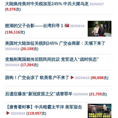
大陆疯传美对中关税加至245% 中共大摆乌龙
2025/4/17
(
9,376
次)
慈湖的父子合影——台湾归寻 1
🖼️
2025/4/16
(
136,116
次)
美国对大陆加征关税到245% 广交会商家：天塌下来了
(
20,159
次)
2025/4/16
党魁刚离国就传后院民间抗议 党官进入“战时状态”
(
17,284
次)
2025/4/16
脱钩！广交会凉了 欧美客户不来了
▶️
(
90,698
次)
2025/4/16
后遗症爆发“新冠疫苗之父”成替罪羊
(
21,755
次)
2025/4/16
【唐青看时事】中共暗霸太平洋 美军迎击
▶️
(
119,057
次)
2025/4/16