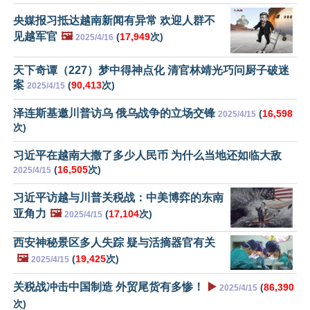
央媒报习抵达越南新闻有异常 欢迎人群不
见越军官
🖼️
(
17,949
次)
2025/4/16
天下奇谭（227）梦中得神点化 清官林靖光巧问厨子破迷
案
(
90,413
次)
2025/4/15
泽连斯基邀川普访乌 俄乌战争的立场交锋
(
16,598
2025/4/15
次)
习近平在越南大撒了多少人民币 为什么当地还如临大敌
(
16,505
次)
2025/4/15
习近平访越与川普关税战：中美博弈的东南
亚角力
🖼️
(
17,104
次)
2025/4/15
西安神秘景区多人失踪 疑与活摘器官有关
🖼️
(
19,425
次)
2025/4/15
关税战冲击中国制造 外贸尾货有多惨！
▶️
(
86,390
2025/4/15
次)