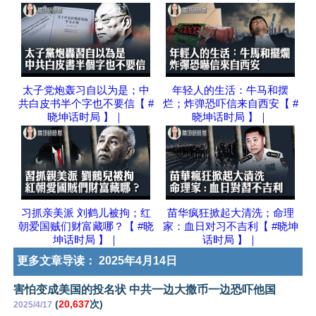
太子党炮轰习自以为是；中
年轻人的生活：牛马和摆
共白皮书半个字也不要信【 #
烂；炸弹恐吓信来自西安【 #
晓坤话时局 】｜
晓坤话时局 】｜
习抓亲美派 刘鹤儿被拘；红
苗华疯狂掀起大清洗；命理
朝爱国贼们财富藏哪？【 #晓
家：血日对习不吉利【 #晓坤
坤话时局 】｜
话时局 】｜
更多文章导读：
2025年4月14日
害怕变成美国的投名状 中共一边大撒币一边恐吓他国
(
20,637
次)
2025/4/17