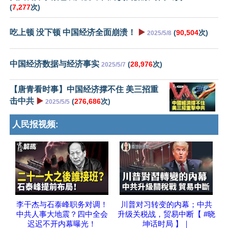
(
7,277
次)
吃上顿 没下顿 中国经济全面崩溃！
▶️
(
90,504
次)
2025/5/8
中国经济数据与经济事实
(
28,976
次)
2025/5/7
【唐青看时事】中国经济撑不住 美三招重
击中共
▶️
(
276,686
次)
2025/5/5
人民报视频:
李干杰与石泰峰职务对调！
川普对习转变的内幕；中共
中共人事大地震？四中全会
升级关税战，贸易中断【 #晓
迟迟不开内幕曝光！
坤话时局 】｜