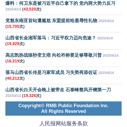
爆料：何卫东是被习近平自己拿下的 党内两大势力反习
(
43,520
次)
2025/4/14
党魁东南亚首站遭尴尬 东盟提前给羞辱性礼物
2025/4/14
(
15,705
次)
山西省长金湘军落马：习近平权力迈向危途？
2025/4/14
(
19,929
次)
高志凯扮战狼秒变文痞 向松祚称要足够尊敬川普
2025/4/14
(
16,219
次)
落马山西省长传是习家军成员 习失势再添佐证
2025/4/14
(
40,212
次)
山西省长白天开会晚上被带走 石泰峰整风开铡第一刀
(
19,326
次)
2025/4/13
Copyright© RMB Public Foundation Inc.
All Rights Reserved
人民报网站服务条款