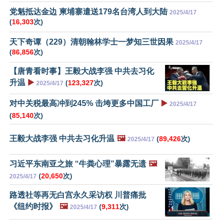
党魁抵达金边 柬埔寨遣送179名台湾人到大陆
2025/4/17
(
16,303
次)
天下奇谭（229）清朝翰林学士一梦知三世因果
2025/4/17
(
86,856
次)
【唐青看时事】王毅大战李强 中共去习化
升温
▶️
(
123,327
次)
2025/4/17
对中关税最高冲到245% 击垮更多中国工厂
▶️
2025/4/17
(
85,140
次)
王毅大战李强 中共去习化升温
🖼️
(
89,426
次)
2025/4/17
习近平东南亚之旅 “牛粪心理”暴露无遗
🖼️
(
20,650
次)
2025/4/17
路透社等再无白宫永久采访权 川普痛批
《纽约时报》
🖼️
(
9,311
次)
2025/4/17