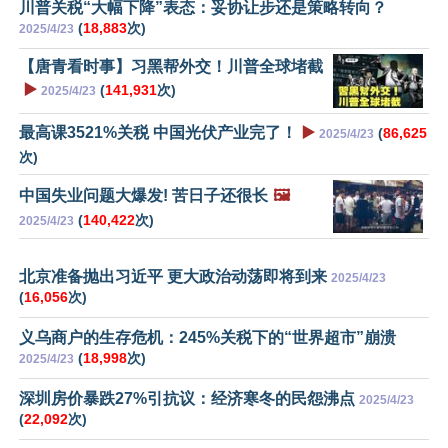
川普关税“大幅下降”表态：妥协让步还是策略转向？
(
18,883
次)
2025/4/23
【唐青看时事】习黑帮外交！川普全球堵截
▶️
(
141,931
次)
2025/4/23
最高课3521%关税 中国光伏产业完了！
▶️
(
86,625
2025/4/23
次)
中国失业问题大爆发! 苦日子还很长
🖼️
(
140,422
次)
2025/4/23
北京准备抛出习近平 更大政治动荡即将到来
2025/4/23
(
16,056
次)
义乌商户的生存危机：245%关税下的“世界超市”崩溃
(
18,998
次)
2025/4/23
深圳房价暴跌27%引抗议：经济寒冬的民怨沸点
2025/4/23
(
22,092
次)