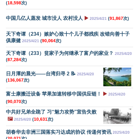
(
18,598
次)
中国几亿人蒸发 城市没人 农村没人
▶️
(
91,867
次)
2025/4/21
天下奇谭（234）嫉妒心致十个儿子都残疾 改错向善十子
俱康健
(
90,064
次)
2025/4/21
天下奇谭（233）贫家子为何继承了富户的家业？
2025/4/20
(
87,284
次)
日月潭的晨光——台湾归寻 2 📝
2025/4/20
(
136,067
次)
富士康搬迁设备 苹果加速转移中国供应链！
▶️
2025/4/20
(
90,070
次)
中共好兄弟全跪了 习“魅力攻势”宣告失败
🖼️
(
10,631
次)
2025/4/20
胡春华去非洲三国落实习达成的协议 传递何资讯
2025/4/20
(
20,071
次)