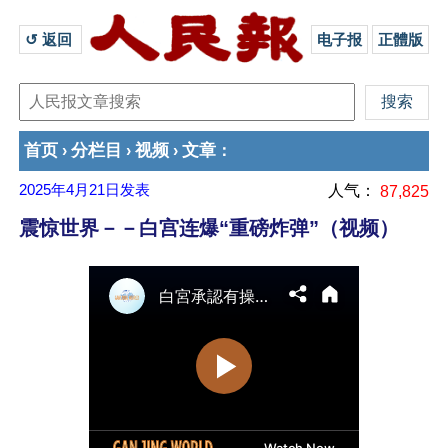
↺ 返回 
电子报
正體版
首页
分栏目
视频
文章
›
›
›
：
2025年4月21日
发表
人气：
87,825
震惊世界－－白宫连爆“重磅炸弹”（视频）