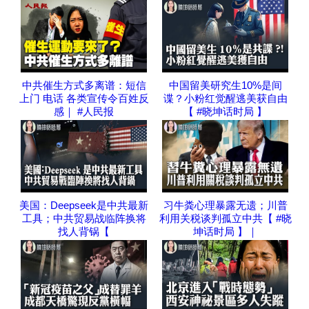
中共催生方式多离谱：短信
中国留美研究生10%是间
上门 电话 各类宣传令百姓反
谍？小粉红觉醒逃美获自由
感｜ #人民报
【 #晓坤话时局 】
美国：Deepseek是中共最新
习牛粪心理暴露无遗；川普
工具；中共贸易战临阵换将
利用关税谈判孤立中共【 #晓
找人背锅【
坤话时局 】｜