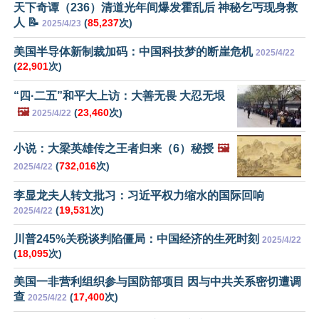
天下奇谭（236）清道光年间爆发霍乱后 神秘乞丐现身救
人 📝
(
85,237
次)
2025/4/23
美国半导体新制裁加码：中国科技梦的断崖危机
2025/4/22
(
22,901
次)
“四·二五”和平大上访：大善无畏 大忍无垠
🖼️
(
23,460
次)
2025/4/22
小说：大梁英雄传之王者归来（6）秘授
🖼️
(
732,016
次)
2025/4/22
李显龙夫人转文批习：习近平权力缩水的国际回响
(
19,531
次)
2025/4/22
川普245%关税谈判陷僵局：中国经济的生死时刻
2025/4/22
(
18,095
次)
美国一非营利组织参与国防部项目 因与中共关系密切遭调
查
(
17,400
次)
2025/4/22