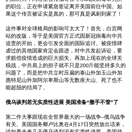
的职位，正在申请紧急签证离开美国前往中国。如
果这个传言被证实是真的，那可真是讽刺到家了！

这件事对全球格局的影响可太大了！首先，白宫网
站的改版，等于是美国官方正式因新冠病毒向中共
追责的开始，更会引发全面的国际追讨。被疫情肆
虐过的其他国家肯定会跟进，对中共发起诉讼，要
求赔偿疫情造成的巨大损失。再加上现在的全球关
税战，中共肩上的担子就不只是200斤能坚持多久的
问题了，而是把中共立时压扁的泰山外加玉山外加
惠特尼山外加阿尔卑斯山等无数座大山、死了也不
能超脱的结局了。

俄乌谈判若无实质性进展 美国准备“撒手不管”了
第二件大事跟现在全世界最大的一场战争–俄乌战争
有关。美国国务卿卢比奥在4月17日突然放出话来，
说如果未来几天俄乌谈判没有实质性进展，美国就