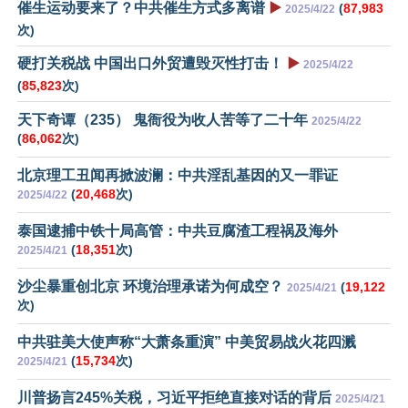
催生运动要来了？中共催生方式多离谱
▶️
(
87,983
2025/4/22
次)
硬打关税战 中国出口外贸遭毁灭性打击！
▶️
2025/4/22
(
85,823
次)
天下奇谭（235） 鬼衙役为收人苦等了二十年
2025/4/22
(
86,062
次)
北京理工丑闻再掀波澜：中共淫乱基因的又一罪证
(
20,468
次)
2025/4/22
泰国逮捕中铁十局高管：中共豆腐渣工程祸及海外
(
18,351
次)
2025/4/21
沙尘暴重创北京 环境治理承诺为何成空？
(
19,122
2025/4/21
次)
中共驻美大使声称“大萧条重演” 中美贸易战火花四溅
(
15,734
次)
2025/4/21
川普扬言245%关税，习近平拒绝直接对话的背后
2025/4/21