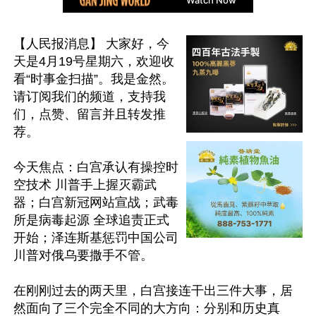
【人民报消息】 大家好，今
天是4月19号星期六，欢迎收
看“时事金扫描”。我是金然。
请订阅我们的频道，支持我
们，点赞、留言并且转发推
荐。

今天焦点：白宫承认有操控时
空技术 川普手上握灭霸武
器；白宫新冠网站宣战；武毒
所是病毒起源 全球追责正式
开始；泽连斯基惩罚中国公司 
川普对俄乌要撒手不管。

在刚刚过去的两天里，白宫接连干出三件大事，居
然面向了三个完全不同的大方向：分别和历史真