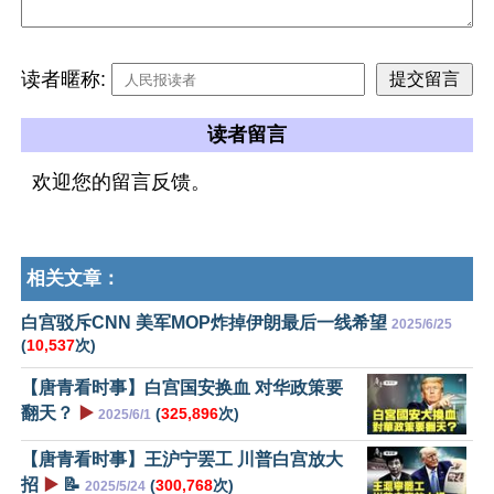
读者暱称:
读者留言
欢迎您的留言反馈。
相关文章：
白宫驳斥CNN 美军MOP炸掉伊朗最后一线希望
2025/6/25
(
10,537
次)
【唐青看时事】白宫国安换血 对华政策要
翻天？
▶️
(
325,896
次)
2025/6/1
【唐青看时事】王沪宁罢工 川普白宫放大
招
▶️
📝
(
300,768
次)
2025/5/24