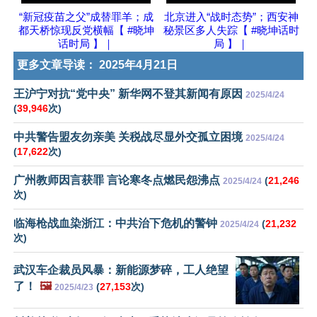
“新冠疫苗之父”成替罪羊；成
北京进入“战时态势”；西安神
都天桥惊现反党横幅【 #晓坤
秘景区多人失踪【 #晓坤话时
话时局 】｜
局 】｜
更多文章导读：
2025年4月21日
王沪宁对抗“党中央” 新华网不登其新闻有原因
2025/4/24
(
39,946
次)
中共警告盟友勿亲美 关税战尽显外交孤立困境
2025/4/24
(
17,622
次)
广州教师因言获罪 言论寒冬点燃民怨沸点
(
21,246
2025/4/24
次)
临海枪战血染浙江：中共治下危机的警钟
(
21,232
2025/4/24
次)
武汉车企裁员风暴：新能源梦碎，工人绝望
了！
🖼️
(
27,153
次)
2025/4/23