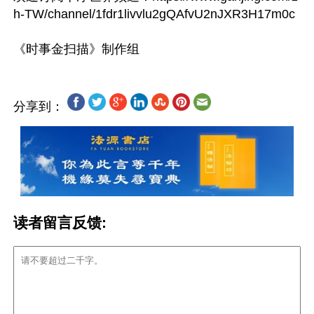
h-TW/channel/1fdr1livvlu2gQAfvU2nJXR3H17m0c

分享到：
读者留言反馈: