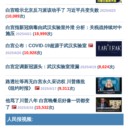
白宫暗示北京反习派该动手了 习近平兵变失败
2025/4/25
(
10,089
次)
白宫指新冠病毒由武汉实验室外泄 分析：关税战持续对中
施压
(
18,999
次)
2025/4/21
白宫公布：COVID-19超源于武汉实验室
🖼️
(
10,928
次)
2025/4/20
白宫定调新冠源头：武汉实验室泄漏
(
8,624
次)
2025/4/19
路透社等再无白宫永久采访权 川普痛批
《纽约时报》
🖼️
(
9,311
次)
2025/4/17
他骂了川普八年 白宫晚餐后好像一切都变
了
🖼️
(
15,532
次)
2025/4/16
人民报视频: