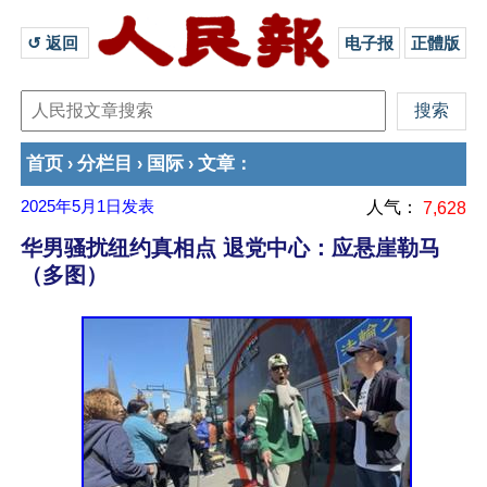
↺ 返回 
电子报
正體版
首页
分栏目
国际
文章
›
›
›
：
2025年5月1日
发表
人气：
7,628
华男骚扰纽约真相点 退党中心：应悬崖勒马
（多图）