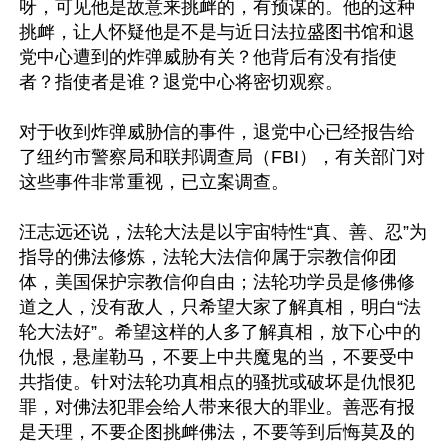
呀，可见他是故意来挑衅的，有预谋的。他的这种
挑衅，让人怀疑他是不是与近日法拉盛图书馆和退
党中心遭到的炸弹威胁有关？他背后有没有指使
者？指使者是谁？退党中心将密切观察。

对于收到炸弹威胁信的事件，退党中心已经报告给
了纽约市警察局和联邦调查局（FBI），有关部门对
这些事件非常重视，已立案调查。

汪志远还说，法轮大法是以宇宙特性“真、善、忍”为
指导的佛法修炼，法轮大法信仰属于宗教信仰团
体，美国保护宗教信仰自由；法轮功学员是修佛修
道之人，没有敌人，只希望大家了解真相，明白“法
轮大法好”。希望这样的人多了解真相，放下心中的
仇恨，悬崖勒马，不要上中共魔鬼的当，不要受中
共指使。针对法轮功真相点的骚扰或破坏是仇恨犯
罪，对佛法犯罪会给人带来很大的罪业。善恶有报
是天理，不要企图挑衅佛法，不要等到后悔莫及的