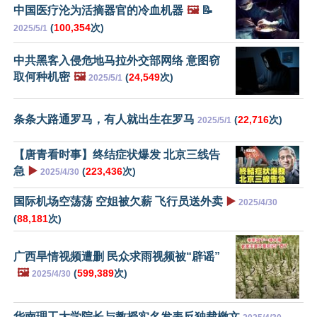
中国医疗沦为活摘器官的冷血机器
🖼️
📝
(
100,354
次)
2025/5/1
中共黑客入侵危地马拉外交部网络 意图窃
取何种机密
🖼️
(
24,549
次)
2025/5/1
条条大路通罗马，有人就出生在罗马
(
22,716
次)
2025/5/1
【唐青看时事】终结症状爆发 北京三线告
急
▶️
(
223,436
次)
2025/4/30
国际机场空荡荡 空姐被欠薪 飞行员送外卖
▶️
2025/4/30
(
88,181
次)
广西旱情视频遭删 民众求雨视频被“辟谣”
🖼️
(
599,389
次)
2025/4/30
华南理工大学院长与教授实名发表反独裁檄文