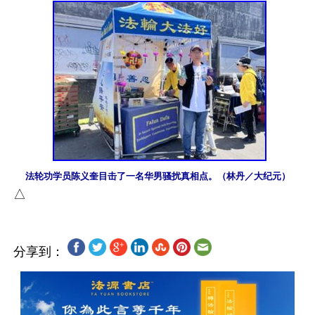
法轮功学员陈义奎目击了一名华男骚扰真相点。（林丹／大纪元）
分享到：