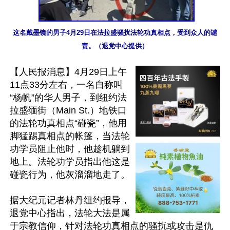
这名戴墨镜的男子4月29日在法拉盛骚扰法轮功真相点，受到众人的谴
责。（退党中心提供）
【人民报消息】4月29日上午
11点33分左右，一名自称叫
“杨帆”的华人男子，到纽约法
拉盛缅街（Main St.）地铁口
的法轮功真相点“碰瓷”，他用
脚猛踢真相点的帐篷，当法轮
功学员阻止他时，他趁机躺到
地上。法轮功学员指出他这是
碰瓷行为，他灰溜溜地走了。

据大纪元记者林丹纽约报导，
退党中心指出，法轮大法是属
于宗教信仰，针对法轮功真相点的骚扰或攻击是仇