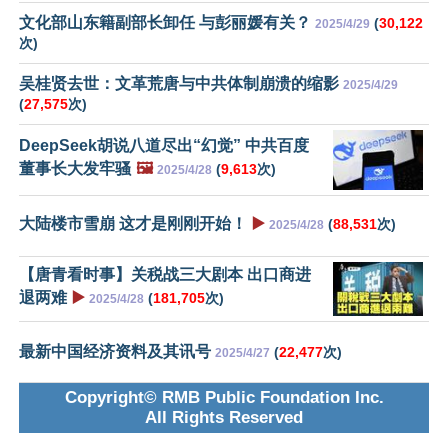
文化部山东籍副部长卸任 与彭丽媛有关？
(
30,122
2025/4/29
次)
吴桂贤去世：文革荒唐与中共体制崩溃的缩影
2025/4/29
(
27,575
次)
DeepSeek胡说八道尽出“幻觉” 中共百度
董事长大发牢骚
🖼️
(
9,613
次)
2025/4/28
大陆楼市雪崩 这才是刚刚开始！
▶️
(
88,531
次)
2025/4/28
【唐青看时事】关税战三大剧本 出口商进
退两难
▶️
(
181,705
次)
2025/4/28
最新中国经济资料及其讯号
(
22,477
次)
2025/4/27
Copyright© RMB Public Foundation Inc.
All Rights Reserved