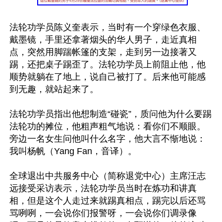
法轮功学员陈义奎表示，当时有一个穿绿色衣服、
戴墨镜，手里还拿著烟头的华人男子，走近真相
点，突然用脚踹帐篷的支架，走到另一边接著又
踢，还把桌子踢歪了。法轮功学员上前阻止他，他
顺势就躺在了地上，说自己被打了。后来他可能感
到无趣，就站起来了。

法轮功学员指出他想制造“碰瓷”，质问他为什么要踢
法轮功的摊位，他粗声粗气地说：看你们不顺眼。
旁边一名女生问他叫什么名字，他大言不惭地说：
我叫杨帆（Yang Fan，音译）。

全球退出中共服务中心（简称退党中心）主席汪志
远接受采访表示，法轮功学员当时在炼功和讲真
相，但是这个人走过来就踢真相点，踢完以后还骂
骂咧咧，一会说你们报警呀，一会说你们调录像