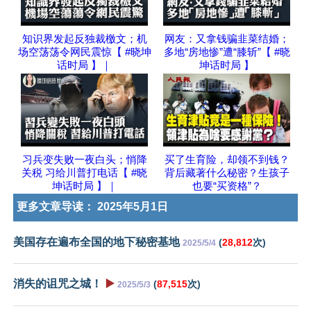
知识界发起反独裁檄文；机
网友：又拿钱骗韭菜结婚；
场空荡荡令网民震惊【 #晓坤
多地“房地惨”遭“膝斩”【 #晓
话时局 】｜
坤话时局 】
习兵变失败一夜白头；悄降
买了生育险，却领不到钱？
关税 习给川普打电话【 #晓
背后藏著什么秘密？生孩子
坤话时局 】｜
也要“买资格”？
更多文章导读：
2025年5月1日
美国存在遍布全国的地下秘密基地
(
28,812
次)
2025/5/4
消失的诅咒之城！
▶️
(
87,515
次)
2025/5/3