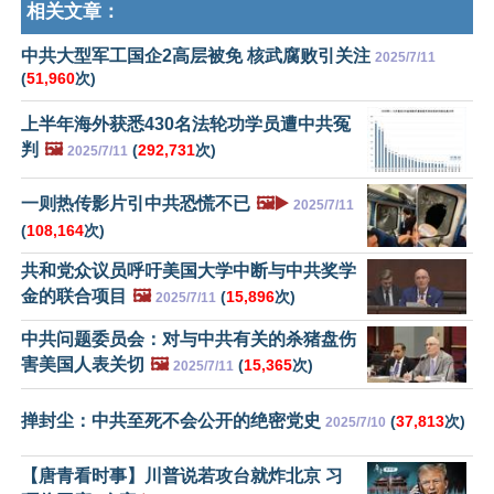
相关文章：
中共大型军工国企2高层被免 核武腐败引关注
2025/7/11
(
51,960
次)
上半年海外获悉430名法轮功学员遭中共冤
判
🖼️
(
292,731
次)
2025/7/11
一则热传影片引中共恐慌不已
🖼️▶️
2025/7/11
(
108,164
次)
共和党众议员呼吁美国大学中断与中共奖学
金的联合项目
🖼️
(
15,896
次)
2025/7/11
中共问题委员会：对与中共有关的杀猪盘伤
害美国人表关切
🖼️
(
15,365
次)
2025/7/11
掸封尘：中共至死不会公开的绝密党史
(
37,813
次)
2025/7/10
【唐青看时事】川普说若攻台就炸北京 习