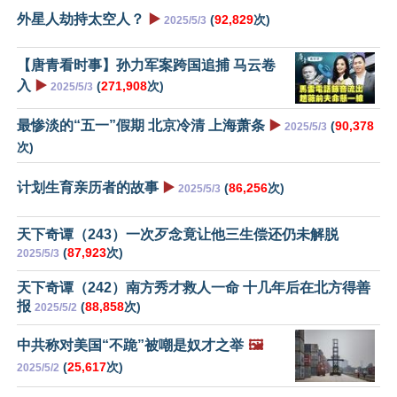
外星人劫持太空人？
▶️
(
92,829
次)
2025/5/3
【唐青看时事】孙力军案跨国追捕 马云卷
入
▶️
(
271,908
次)
2025/5/3
最惨淡的“五一”假期 北京冷清 上海萧条
▶️
(
90,378
2025/5/3
次)
计划生育亲历者的故事
▶️
(
86,256
次)
2025/5/3
天下奇谭（243）一次歹念竟让他三生偿还仍未解脱
(
87,923
次)
2025/5/3
天下奇谭（242）南方秀才救人一命 十几年后在北方得善
报
(
88,858
次)
2025/5/2
中共称对美国“不跪”被嘲是奴才之举
🖼️
(
25,617
次)
2025/5/2