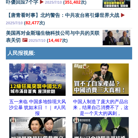
吓傻回应7个字
▶️
(
351,402
次)
2025/7/10
【唐青看时事】北约警告：中共攻台将引爆世界大战
▶️
(
82,477
次)
2025/7/10
美国再对金斯瑞生物科技公司与中共的关联
表关切
🖼️
(
14,467
次)
2025/7/10
人民报视频:
五一来临 中国多地惊现大风
中国人制造了庞大的产品出
沙尘暴 犹如末日 ！｜ #人民
来，结果自己消费不了，这
报
是一个天大的讽刺，