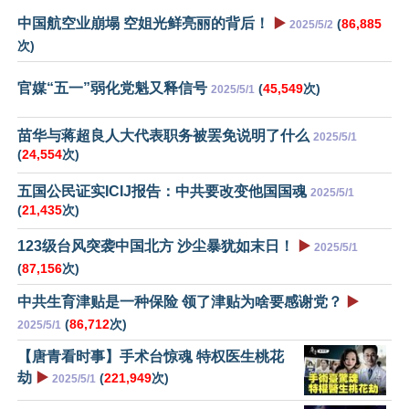
中国航空业崩塌 空姐光鲜亮丽的背后！
▶️
(
86,885
2025/5/2
次)
官媒“五一”弱化党魁又释信号
(
45,549
次)
2025/5/1
苗华与蒋超良人大代表职务被罢免说明了什么
2025/5/1
(
24,554
次)
五国公民证实ICIJ报告：中共要改变他国国魂
2025/5/1
(
21,435
次)
123级台风突袭中国北方 沙尘暴犹如末日！
▶️
2025/5/1
(
87,156
次)
中共生育津贴是一种保险 领了津贴为啥要感谢党？
▶️
(
86,712
次)
2025/5/1
【唐青看时事】手术台惊魂 特权医生桃花
劫
▶️
(
221,949
次)
2025/5/1