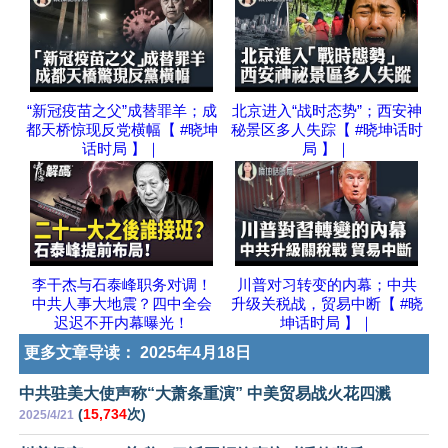
“新冠疫苗之父”成替罪羊；成
北京进入“战时态势”；西安神
都天桥惊现反党横幅【 #晓坤
秘景区多人失踪【 #晓坤话时
话时局 】｜
局 】｜
李干杰与石泰峰职务对调！
川普对习转变的内幕；中共
中共人事大地震？四中全会
升级关税战，贸易中断【 #晓
迟迟不开内幕曝光！
坤话时局 】｜
更多文章导读：
2025年4月18日
中共驻美大使声称“大萧条重演” 中美贸易战火花四溅
(
15,734
次)
2025/4/21