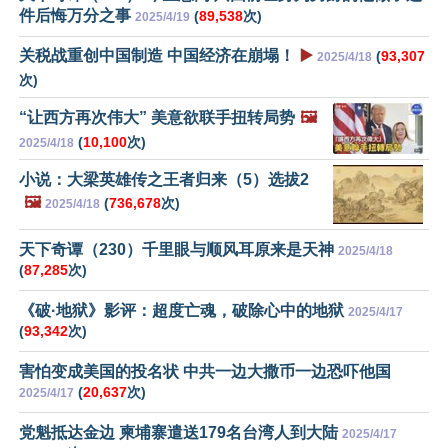
件后悔万分之事
(
89,538
次)
2025/4/19
关税战重创中国制造 中国经济在崩塌！
▶️
(
93,307
2025/4/18
次)
“让西方再次伟大” 美意欲联手扭转局势
🖼️
(
10,100
次)
2025/4/18
小说：大梁英雄传之王者归来（5）选拔2
🖼️
(
736,678
次)
2025/4/18
天下奇谭（230）千里眼与顺风耳原来是天神
2025/4/18
(
87,285
次)
《破·地狱》影评：超度亡魂，破除心中的地狱
2025/4/17
(
93,342
次)
害怕变成美国的投名状 中共一边大撒币一边恐吓他国
(
20,637
次)
2025/4/17
党魁抵达金边 柬埔寨遣送179名台湾人到大陆
2025/4/17