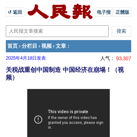
↺ 返回 
电子报
正體版
首页
分栏目
视频
文章
›
›
›
：
2025年4月18日
发表
人气：
93,307
关税战重创中国制造 中国经济在崩塌！（视
频）