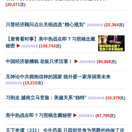
(
20,071
次)
川普经济顾问点出关税战是“精心规划”
(
22,364
次)
2025/4/19
【唐青看时事】美中热战在即？习照稿念藏
秘密
▶️
(
135,743
次)
2025/4/19
中国经济极糟糕 老板只求活著！
▶️
(
90,868
次)
2025/4/19
无神论中共拥抱信神的国家 狼外婆一家亲祸害未来
(
19,210
次)
2025/4/19
习刚走 越南立马变脸：美越关系“独特”
(
10,379
次)
2025/4/19
美中热战在即？习照稿念藏秘密
▶️
(
87,785
次)
2025/4/19
天下奇谭（231） 今生恐高 只因前世身为男爵的他做了这