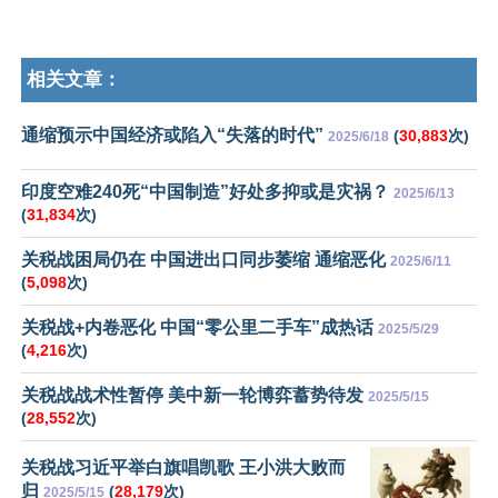
相关文章：
通缩预示中国经济或陷入“失落的时代”
(
30,883
次)
2025/6/18
印度空难240死“中国制造”好处多抑或是灾祸？
2025/6/13
(
31,834
次)
关税战困局仍在 中国进出口同步萎缩 通缩恶化
2025/6/11
(
5,098
次)
关税战+内卷恶化 中国“零公里二手车”成热话
2025/5/29
(
4,216
次)
关税战战术性暂停 美中新一轮博弈蓄势待发
2025/5/15
(
28,552
次)
关税战习近平举白旗唱凯歌 王小洪大败而
归
(
28,179
次)
2025/5/15