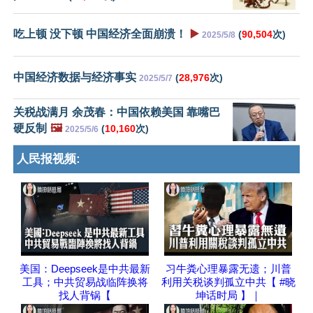
吃上顿 没下顿 中国经济全面崩溃！
▶️
(
90,504
次)
2025/5/8
中国经济数据与经济事实
(
28,976
次)
2025/5/7
关税战满月 余茂春：中国依赖美国 靠嘴巴
硬反制
🖼️
(
10,160
次)
2025/5/6
人民报视频:
美国：Deepseek是中共最新
习牛粪心理暴露无遗；川普
工具；中共贸易战临阵换将
利用关税谈判孤立中共【 #晓
找人背锅【
坤话时局 】｜