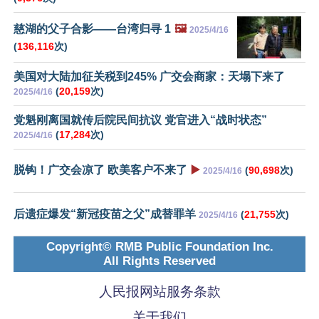
慈湖的父子合影——台湾归寻 1
🖼️
2025/4/16
(
136,116
次)
美国对大陆加征关税到245% 广交会商家：天塌下来了
(
20,159
次)
2025/4/16
党魁刚离国就传后院民间抗议 党官进入“战时状态”
(
17,284
次)
2025/4/16
脱钩！广交会凉了 欧美客户不来了
▶️
(
90,698
次)
2025/4/16
后遗症爆发“新冠疫苗之父”成替罪羊
(
21,755
次)
2025/4/16
Copyright© RMB Public Foundation Inc.
All Rights Reserved
人民报网站服务条款
关于我们