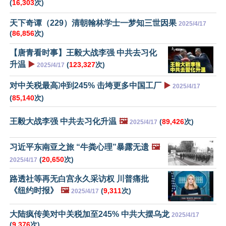
(
16,303
次)
天下奇谭（229）清朝翰林学士一梦知三世因果
2025/4/17
(
86,856
次)
【唐青看时事】王毅大战李强 中共去习化
升温
▶️
(
123,327
次)
2025/4/17
对中关税最高冲到245% 击垮更多中国工厂
▶️
2025/4/17
(
85,140
次)
王毅大战李强 中共去习化升温
🖼️
(
89,426
次)
2025/4/17
习近平东南亚之旅 “牛粪心理”暴露无遗
🖼️
(
20,650
次)
2025/4/17
路透社等再无白宫永久采访权 川普痛批
《纽约时报》
🖼️
(
9,311
次)
2025/4/17
大陆疯传美对中关税加至245% 中共大摆乌龙
2025/4/17
(
9,376
次)