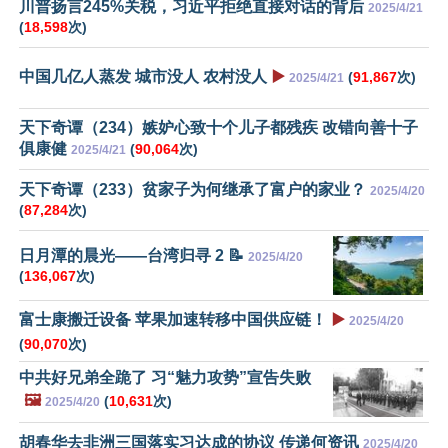
川普扬言245%关税，习近平拒绝直接对话的背后
2025/4/21
(
18,598
次)
中国几亿人蒸发 城市没人 农村没人
▶️
(
91,867
次)
2025/4/21
天下奇谭（234）嫉妒心致十个儿子都残疾 改错向善十子
俱康健
(
90,064
次)
2025/4/21
天下奇谭（233）贫家子为何继承了富户的家业？
2025/4/20
(
87,284
次)
日月潭的晨光——台湾归寻 2 📝
2025/4/20
(
136,067
次)
富士康搬迁设备 苹果加速转移中国供应链！
▶️
2025/4/20
(
90,070
次)
中共好兄弟全跪了 习“魅力攻势”宣告失败
🖼️
(
10,631
次)
2025/4/20
胡春华去非洲三国落实习达成的协议 传递何资讯
2025/4/20