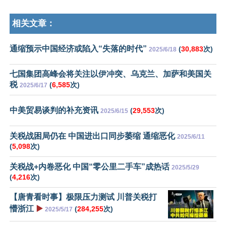
相关文章：
通缩预示中国经济或陷入“失落的时代”
(
30,883
次)
2025/6/18
七国集团高峰会将关注以伊冲突、乌克兰、加萨和美国关
税
(
6,585
次)
2025/6/17
中美贸易谈判的补充资讯
(
29,553
次)
2025/6/15
关税战困局仍在 中国进出口同步萎缩 通缩恶化
2025/6/11
(
5,098
次)
关税战+内卷恶化 中国“零公里二手车”成热话
2025/5/29
(
4,216
次)
【唐青看时事】极限压力测试 川普关税打
懵浙江
▶️
(
284,255
次)
2025/5/17