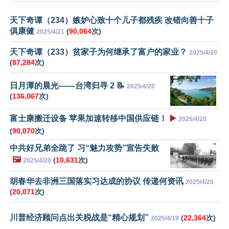
天下奇谭（234）嫉妒心致十个儿子都残疾 改错向善十子
俱康健
(
90,064
次)
2025/4/21
天下奇谭（233）贫家子为何继承了富户的家业？
2025/4/20
(
87,284
次)
日月潭的晨光——台湾归寻 2 📝
2025/4/20
(
136,067
次)
富士康搬迁设备 苹果加速转移中国供应链！
▶️
2025/4/20
(
90,070
次)
中共好兄弟全跪了 习“魅力攻势”宣告失败
🖼️
(
10,631
次)
2025/4/20
胡春华去非洲三国落实习达成的协议 传递何资讯
2025/4/20
(
20,071
次)
川普经济顾问点出关税战是“精心规划”
(
22,364
次)
2025/4/19