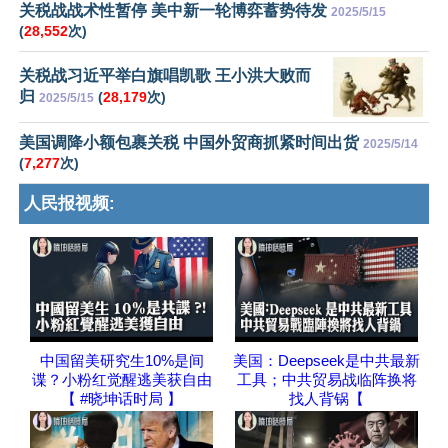
关税战战术性暂停 美中新一轮博弈蓄势待发
2025/5/15
(
28,552
次)
关税战习近平举白旗唱凯歌 王小洪大败而
归
(
28,179
次)
2025/5/15
美国调降小额包裹关税 中国外贸商抓紧时间出货
2025/5/14
(
7,277
次)
人民报视频:
中国留美研究生10%是间
美国：Deepseek是中共最新
谍？小粉红觉醒逃美获自由
工具；中共贸易战临阵换将
【 #晓坤话时局 】
找人背锅【