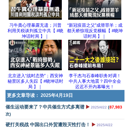
习牛粪心理暴露无遗；川普
“新冠疫苗之父”成替罪羊；成
利用关税谈判孤立中共【 #晓
都天桥惊现反党横幅【 #晓坤
坤话时局 】｜
话时局 】｜
北京进入“战时态势”；西安神
李干杰与石泰峰职务对调！
秘景区多人失踪【 #晓坤话时
中共人事大地震？四中全会
局 】｜
迟迟不开内幕曝光！
更多文章导读：
2025年4月19日
催生运动要来了？中共催生方式多离谱
▶️
(
87,983
2025/4/22
次)
硬打关税战 中国出口外贸遭毁灭性打击！
▶️
2025/4/22