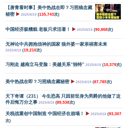
【唐青看时事】美中热战在即？习照稿念藏
秘密
▶️
(
135,743
次)
2025/4/19
中国经济极糟糕 老板只求活著！
▶️
(
90,868
次)
2025/4/19
无神论中共拥抱信神的国家 狼外婆一家亲祸害未来
(
19,210
次)
2025/4/19
习刚走 越南立马变脸：美越关系“独特”
(
10,379
次)
2025/4/19
美中热战在即？习照稿念藏秘密
▶️
(
87,785
次)
2025/4/19
天下奇谭（231） 今生恐高 只因前世身为男爵的他做了这
件后悔万分之事
(
89,538
次)
2025/4/19
关税战重创中国制造 中国经济在崩塌！
▶️
(
93,307
2025/4/18
次)