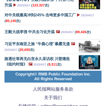
升温
▶️
(
123,327
次)
2025/4/17
对中关税最高冲到245% 击垮更多中国工厂
▶️
2025/4/17
(
85,140
次)
王毅大战李强 中共去习化升温
🖼️
(
89,426
次)
2025/4/17
习近平东南亚之旅 “牛粪心理”暴露无遗
🖼️
(
20,650
次)
2025/4/17
路透社等再无白宫永久采访权 川普痛批
《纽约时报》
🖼️
(
9,311
次)
2025/4/17
Copyright© RMB Public Foundation Inc.
All Rights Reserved
人民报网站服务条款
关于我们