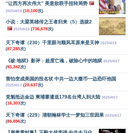
“让西方再次伟大” 美意欲联手扭转局势
🖼️
(
10,100
次)
2025/4/18
小说：大梁英雄传之王者归来（5）选拔2
🖼️
(
736,678
次)
2025/4/18
天下奇谭（230）千里眼与顺风耳原来是天神
2025/4/18
(
87,285
次)
《破·地狱》影评：超度亡魂，破除心中的地狱
2025/4/17
(
93,342
次)
害怕变成美国的投名状 中共一边大撒币一边恐吓他国
(
20,637
次)
2025/4/17
党魁抵达金边 柬埔寨遣送179名台湾人到大陆
2025/4/17
(
16,303
次)
天下奇谭（229）清朝翰林学士一梦知三世因果
2025/4/17
(
86,856
次)
【唐青看时事】王毅大战李强 中共去习化