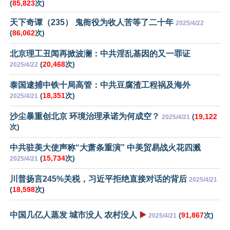
(
85,823
次)
天下奇谭（235） 鬼衙役为收人苦等了二十年
2025/4/22
(
86,062
次)
北京理工丑闻再掀波澜：中共淫乱基因的又一罪证
(
20,468
次)
2025/4/22
泰国逮捕中铁十局高管：中共豆腐渣工程祸及海外
(
18,351
次)
2025/4/21
沙尘暴重创北京 环境治理承诺为何成空？
(
19,122
2025/4/21
次)
中共驻美大使声称“大萧条重演” 中美贸易战火花四溅
(
15,734
次)
2025/4/21
川普扬言245%关税，习近平拒绝直接对话的背后
2025/4/21
(
18,598
次)
中国几亿人蒸发 城市没人 农村没人
▶️
(
91,867
次)
2025/4/21