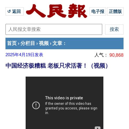
↺ 返回 
电子报
正體版
首页
分栏目
视频
文章
›
›
›
：
2025年4月19日
发表
人气：
90,868
中国经济极糟糕 老板只求活著！（视频）