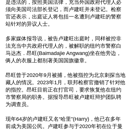
是违法的，按照美国法律，充当外国政府代理人必
须向美国司法部长登记，而卢建旺并未登记。检察
官还表示，出庭证人将包括一名遭到卢建旺的警察
站针对的异议人士。

多家媒体报导说，被告卢建旺出庭时，同样被控非
法充当中共政府代理人的，被解职的纽约市警察白
马达杰．昂旺(Baimadajie Angwang)坐在他旁边，
俩人的衣服上都别著美国国旗徽章。

昂旺曾于2020年9月被捕，他被指控为北京刺探当地
藏人的情况。2023年1月，联邦检察官撤销了针对他
的指控。昂旺目前正在打官司，要求恢复他在纽约
市警察局的职务。据报导昂旺被卢建旺辩护团队聘
为调查员。

现年64岁的卢建旺又名“哈里”(Harry)，他已在多年
前成为美国公民。卢建旺参与于2020年初在位于曼