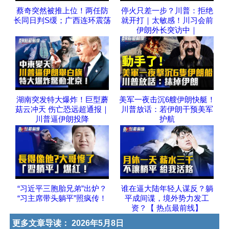
蔡奇突然被推上位！两任防
停火只差一步？川普：拒绝
长同日判S缓；广西连环震荡
就开打｜太敏感！川习会前
伊朗外长突访中｜
湖南突发特大爆炸！巨型蘑
美军一夜击沉6艘伊朗快艇！
菇云冲天 伤亡恐远超通报｜
川普放话：若伊朗干预美军
川普逼伊朗投降
护航
“习近平三胞胎兄弟”出炉？
谁在逼大陆年轻人谋反？躺
“习主席带头躺平”照疯传！
平成间谍，境外势力发工
资？【 热点最前线】
更多文章导读：
2026年5月8日