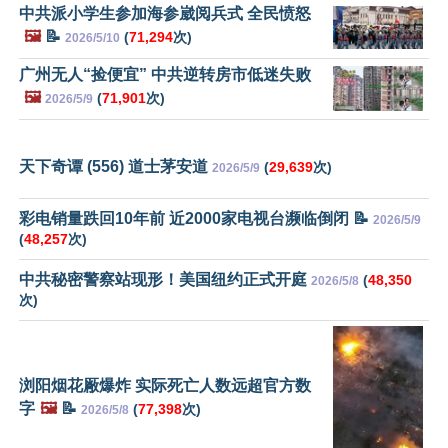
中共派小学生参加海参崴阅兵式 全民愤怒
🖼️
📝
(
71,294
次)
2026/5/10
广州无人“捡便宜” 中共逆转房市低迷失败
🖼️
(
71,901
次)
2026/5/9
天下奇谭 (556) 道士茅安道
(
29,639
次)
2026/5/9
彩电销量跌回10年前 近2000家电视台濒临倒闭 📝
2026/5/9
(
48,257
次)
中共秘密警察站现形！美国纽约正式开庭
(
48,350
2026/5/8
次)
浏阳烟花厰爆炸 实际死亡人数远超官方数
字
🖼️
📝
(
77,398
次)
2026/5/8