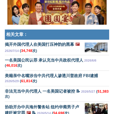
相关文章：
揭开外国代理人在美国打压神韵的黑幕
🖼️
(
34,748
次)
2026/7/14
一名美国公民认罪 承认充当中共政权代理人
2026/6/6
(
46,016
次)
美籍亲中名嘴涉当中共代理人渗透川普政府 FBI逮捕
(
61,814
次)
2026/5/29
非法充当中共代理人 一名美国记者被控 📝
(
51,383
2026/5/27
次)
协助开办中共海外警务站 纽约华裔男子卢
建旺被定罪
🖼️
📝
(
54,698
次)
2026/5/14