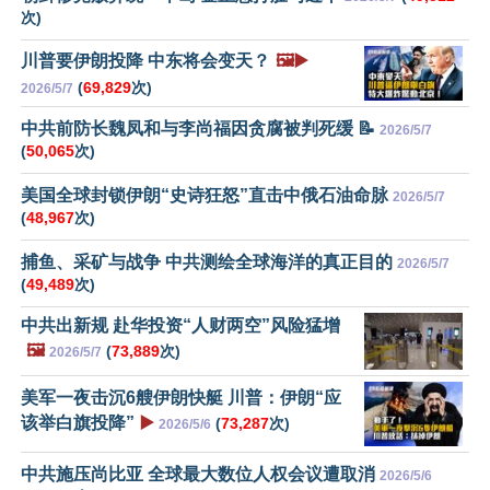
次)
川普要伊朗投降 中东将会变天？
🖼️▶️
(
69,829
次)
2026/5/7
中共前防长魏凤和与李尚福因贪腐被判死缓 📝
2026/5/7
(
50,065
次)
美国全球封锁伊朗“史诗狂怒”直击中俄石油命脉
2026/5/7
(
48,967
次)
捕鱼、采矿与战争 中共测绘全球海洋的真正目的
2026/5/7
(
49,489
次)
中共出新规 赴华投资“人财两空”风险猛增
🖼️
(
73,889
次)
2026/5/7
美军一夜击沉6艘伊朗快艇 川普：伊朗“应
该举白旗投降”
▶️
(
73,287
次)
2026/5/6
中共施压尚比亚 全球最大数位人权会议遭取消
2026/5/6