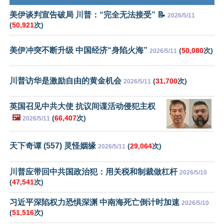
美伊谈判宣告破局 川普：“完全无法接受” 📝
2026/5/11
(
50,921
次)
美伊冲突不断升级 中国经济“身陷火海”
(
50,080
次)
2026/5/11
川普访华是激励自由的黄金机会
(
31,700
次)
2026/5/11
英国召见中共大使 抗议间谍活动侵犯主权
🖼️
(
66,407
次)
2026/5/11
天下奇谭 (557) 灵怪姻缘
(
29,064
次)
2026/5/11
川普应带回中共国政治犯：用关税和制裁做杠杆
2026/5/10
(
47,541
次)
习近平深陷权力恐惧深渊 中南海死亡倒计时加速
2026/5/10
(
51,516
次)