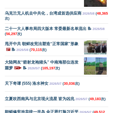
乌克兰无人机去中共化，台湾成首选供应商
(
48,365
2026/5/8
次)
二十一大人事布局四大版本 常委最新名单流出 📝
2026/5/8
(
56,297
次)
甩开中共 朝鲜改宪法塑造“正常国家”形象
🖼️
📝
(
70,115
次)
2026/5/8
大陆网友“箭射龙袍猪头” 中南海那位连发
噩梦
🖼️▶️
📝
(
105,197
次)
2026/5/7
天下奇谭 (555) 洛水神女
(
30,036
次)
2026/5/7
立夏吹西南风与北京现火流星 皆为凶兆
(
49,183
次)
2026/5/7
朝鲜修宪放弃统一半岛 金正恩打脸习近平
(
49,512
2026/5/7