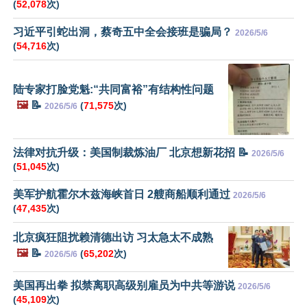
(
52,078
次)
习近平引蛇出洞，蔡奇五中全会接班是骗局？
2026/5/6
(
54,716
次)
陆专家打脸党魁:“共同富裕”有结构性问题
🖼️
📝
(
71,575
次)
2026/5/6
法律对抗升级：美国制裁炼油厂 北京想新花招 📝
2026/5/6
(
51,045
次)
美军护航霍尔木兹海峡首日 2艘商船顺利通过
2026/5/6
(
47,435
次)
北京疯狂阻扰赖清德出访 习太急太不成熟
🖼️
📝
(
65,202
次)
2026/5/6
美国再出拳 拟禁离职高级别雇员为中共等游说
2026/5/6
(
45,109
次)