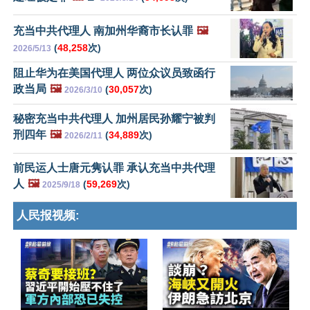
充当中共代理人 南加州华裔市长认罪
🖼️
(
48,258
次)
2026/5/13
阻止华为在美国代理人 两位众议员致函行
政当局
🖼️
(
30,057
次)
2026/3/10
秘密充当中共代理人 加州居民孙耀宁被判
刑四年
🖼️
(
34,889
次)
2026/2/11
前民运人士唐元隽认罪 承认充当中共代理
人
🖼️
(
59,269
次)
2025/9/18
人民报视频: