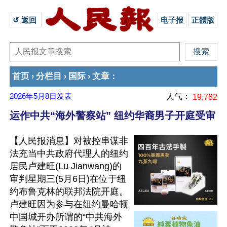
↺ 返回 
电子报
正體版
首页
分栏目
国际
文章
›
›
›
：
2026年5月8日
发表
人气：
19,782
运作中共“海外警察站” 纽约华裔男子开庭受审
【人民报消息】对被控串谋非
法充当中共政府代理人的纽约
居民卢建旺(Lu Jianwang)的
审判星期三(5月6日)在位于纽
约布鲁克林的联邦法院开庭。
卢建旺因为参与在纽约曼哈顿
中国城开办所谓的“中共海外