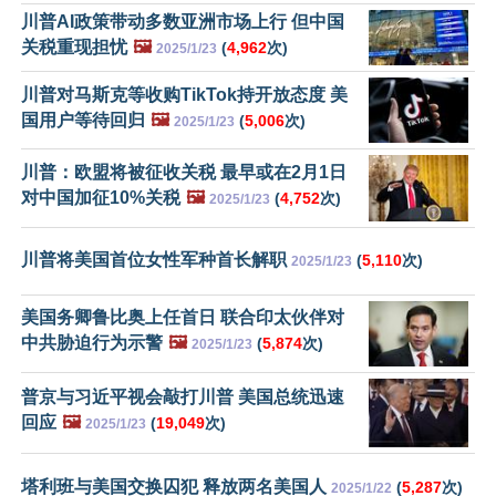
川普AI政策带动多数亚洲市场上行 但中国
关税重现担忧
🖼️
(
4,962
次)
2025/1/23
川普对马斯克等收购TikTok持开放态度 美
国用户等待回归
🖼️
(
5,006
次)
2025/1/23
川普：欧盟将被征收关税 最早或在2月1日
对中国加征10%关税
🖼️
(
4,752
次)
2025/1/23
川普将美国首位女性军种首长解职
(
5,110
次)
2025/1/23
美国务卿鲁比奥上任首日 联合印太伙伴对
中共胁迫行为示警
🖼️
(
5,874
次)
2025/1/23
普京与习近平视会敲打川普 美国总统迅速
回应
🖼️
(
19,049
次)
2025/1/23
塔利班与美国交换囚犯 释放两名美国人
(
5,287
次)
2025/1/22