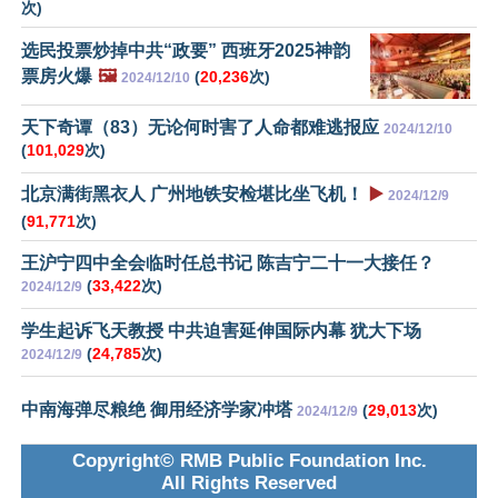
次)
选民投票炒掉中共“政要” 西班牙2025神韵
票房火爆
🖼️
(
20,236
次)
2024/12/10
天下奇谭（83）无论何时害了人命都难逃报应
2024/12/10
(
101,029
次)
北京满街黑衣人 广州地铁安检堪比坐飞机！
▶️
2024/12/9
(
91,771
次)
王沪宁四中全会临时任总书记 陈吉宁二十一大接任？
(
33,422
次)
2024/12/9
学生起诉飞天教授 中共迫害延伸国际内幕 犹大下场
(
24,785
次)
2024/12/9
中南海弹尽粮绝 御用经济学家冲塔
(
29,013
次)
2024/12/9
Copyright© RMB Public Foundation Inc.
All Rights Reserved