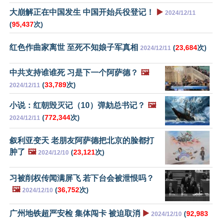
大崩解正在中国发生 中国开始兵役登记！
▶️
2024/12/11
(
95,437
次)
红色作曲家离世 至死不知娘子军真相
(
23,684
次)
2024/12/11
中共支持谁谁死 习是下一个阿萨德？
🖼️
(
33,789
次)
2024/12/11
小说：红朝毁灭记（10）弹劾总书记？
🖼️
(
772,344
次)
2024/12/11
叙利亚变天 老朋友阿萨德把北京的脸都打
肿了
🖼️
(
23,121
次)
2024/12/10
习被削权传闻满屏飞 若下台会被泄恨吗？
🖼️
(
36,752
次)
2024/12/10
广州地铁超严安检 集体闯卡 被迫取消
▶️
(
92,983
2024/12/10