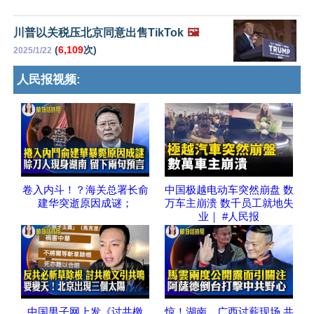
川普以关税压北京同意出售TikTok
🖼️
(
6,109
次)
2025/1/22
人民报视频:
卷入内斗！？海关总署长俞
中国极越电动车突然崩盘 数
建华突逝原因成谜；
万车主崩溃 数千员工就地失
业｜ #人民报
中国男子网上发《讨共檄
惊！湖南、广西讨薪现场 共