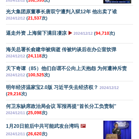
2024/12/12
光大集团原董事长唐双宁遭判入狱12年 他出卖了谁
(
21,537
次)
2024/12/12
逼走外资 上海留下满目凄凉
▶️
(
94,710
次)
2024/12/12
海关总署长俞建华被病逝 传被约谈后在办公室饮弹
(
24,118
次)
2024/12/12
天下奇谭（85）他们自谓不公向上天抱怨 为何遭神斥责
(
100,525
次)
2024/12/12
明年经济温家宝2.0版 习近平失去经济权？
2024/12/12
(
29,216
次)
何卫东缺席政治局会议 军报再提“首长分工负责制”
(
25,098
次)
2024/12/11
1月20日前后中共可能武攻台湾吗
🖼️
(
26,620
次)
2024/12/11