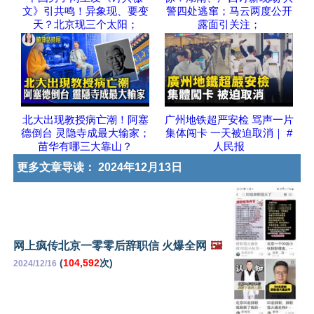
文》引共鸣！异象现、要变
警四处逃窜；马云两度公开
天？北京现三个太阳；
露面引关注；
北大出现教授病亡潮！阿塞
广州地铁超严安检 骂声一片
德倒台 灵隐寺成最大输家；
集体闯卡 一天被迫取消｜ #
苗华有哪三大靠山？
人民报
更多文章导读：
2024年12月13日
网上疯传北京一零零后辞职信 火爆全网
🖼️
(
104,592
次)
2024/12/16