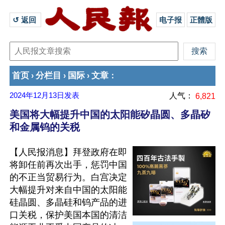
↺ 返回 
电子报
正體版
首页
分栏目
国际
文章
›
›
›
：
2024年12月13日
发表
人气：
6,821
美国将大幅提升中国的太阳能矽晶圆、多晶矽
和金属钨的关税
【人民报消息】拜登政府在即
将卸任前再次出手，惩罚中国
的不正当贸易行为。白宫决定
大幅提升对来自中国的太阳能
硅晶圆、多晶硅和钨产品的进
口关税，保护美国本国的清洁