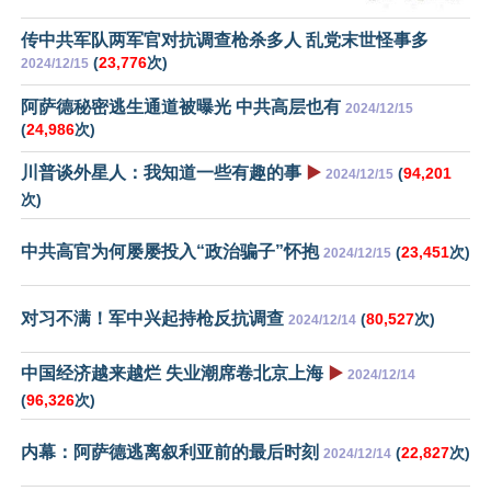
传中共军队两军官对抗调查枪杀多人 乱党末世怪事多
(
23,776
次)
2024/12/15
阿萨德秘密逃生通道被曝光 中共高层也有
2024/12/15
(
24,986
次)
川普谈外星人：我知道一些有趣的事
▶️
(
94,201
2024/12/15
次)
中共高官为何屡屡投入“政治骗子”怀抱
(
23,451
次)
2024/12/15
对习不满！军中兴起持枪反抗调查
(
80,527
次)
2024/12/14
中国经济越来越烂 失业潮席卷北京上海
▶️
2024/12/14
(
96,326
次)
内幕：阿萨德逃离叙利亚前的最后时刻
(
22,827
次)
2024/12/14