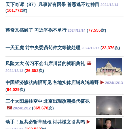
天下奇谭（87）凡事皆有因果 善恶逃不过神目
2024/12/14
(
101,772
次)
蔡奇又搞砸了 习近平祸不单行
(
77,555
次)
2024/12/14
一天五虎 前中央委员苟仲文等被处理
(
23,376
次)
2024/12/13
风险太大 传习不会出席川普的就职典礼
🖼️
(
26,652
次)
2024/12/13
中国经济惨状肉眼可见 各地实体店铺哀鸿遍野
▶️
2024/12/13
(
94,029
次)
三个太阳悬挂空中 北京出现改朝换代征兆
🖼️
(
365,678
次)
2024/12/12
动手！反共必斩草除根 讨共檄文引共鸣
▶️
(
102,533
次)