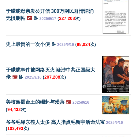
于朦胧母亲发公开信 300万网民群情汹涌
无惧删帖
🖼️
📝
(
227,208
次)
2025/9/17
史上最贵的一次小便 📝
(
68,924
次)
2025/9/16
于朦胧事件被网络灭火 疑涉中共正国级大
佬
🖼️
📝
(
207,208
次)
2025/9/16
美校园擂台王的崛起与殒落
🖼️
2025/9/16
(
94,432
次)
爷爷毛泽东整人太多 高人指点毛新宇活命法宝
2025/9/16
(
103,493
次)