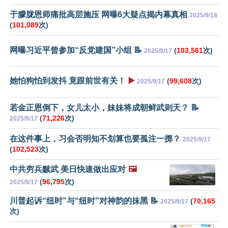
于朦胧恩师痛批高层施压 网曝6大疑点揭内幕真相
2025/9/18
(
101,089
次)
网曝习近平曾参加“反党建国”小组 📝
(
103,561
次)
2025/9/17
她怕狗怕到发抖 竟跟前世有关！
▶️
(
99,608
次)
2025/9/17
若金正恩倒下，女儿太小，妹妹将成朝鲜武则天？ 📝
(
71,226
次)
2025/9/17
在这件事上，习会否明知不划算也要孤注一掷？
2025/9/17
(
102,523
次)
中共穷兵黩武 美日快速做出应对
🖼️
(
96,795
次)
2025/9/17
川普起诉“纽时”与“纽时”对神韵的抹黑 📝
(
70,165
2025/9/17
次)