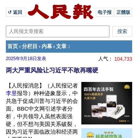
↺ 返回 
电子报
正體版
首页
分栏目
内幕
文章
›
›
›
：
2025年9月18日
发表
人气：
104,733
两大严重风险让习近平不敢再嘴硬
【人民报消息】（人民报记者
李昱
报导）种种迹象显示，中
共急于促成川普与习近平的会
面。BBC中文网引述学者分
析，中共领导人虽然表面强
硬，但不想与美国关系破裂，
因为习近平面临政治和经济两