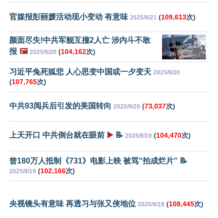
官媒报彭丽媛活动现小变动 有意味
(
109,613
次)
2025/9/21
颜面尽失!中共军舰互撞2人亡 涉内斗不敢
报
🖼️
(
104,162
次)
2025/9/20
习近平兔死狐悲 人心思变中国或一夕变天
2025/9/20
(
107,765
次)
中共93阅兵后引发的美国转向
(
73,037
次)
2025/9/20
上天开口 中共倒台就在眼前
▶️
📝
(
104,470
次)
2025/9/19
曾180万人抵制《731》电影上映 被骂“拍成烂片” 📝
(
102,166
次)
2025/9/19
央视镜头有意味 再透习与张又侠地位
(
108,445
次)
2025/9/19