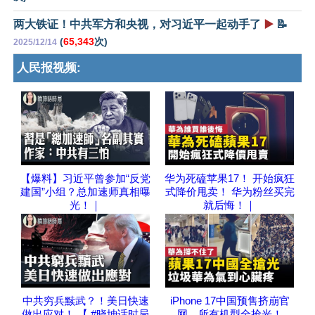
两大铁证！中共军方和央视，对习近平一起动手了
▶️
📝
(
65,343
次)
2025/12/14
人民报视频:
【爆料】习近平曾参加“反党
华为死磕苹果17！ 开始疯狂
建国”小组？总加速师真相曝
式降价甩卖！ 华为粉丝买完
光！｜
就后悔！｜
中共穷兵黩武？！美日快速
iPhone 17中国预售挤崩官
做出应对！ 【 #晓坤话时局
网，所有机型全抢光！