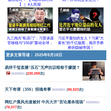
】｜ #人民报
九三阅兵“私语门”：习普谈器
习近平最怕的女人？习家“大
官移植与“150岁”轰动全球，
家长”的千亿版图，揭开齐桥
桥的隐秘帝国！
更多文章导读：
2025年9月18日
易烊千玺直播“压石”无声抗议暗祭于朦胧？
🖼️
(
230,359
次)
2025/9/21
天下奇谭（356）招魂奇事
(
96,523
次)
2025/9/21
网红户晨风光速被封 中共大开“言论屠杀现场”
2025/9/21
(
76,377
次)