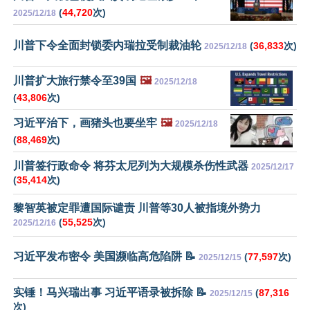
(
44,720
次)
2025/12/18
川普下令全面封锁委内瑞拉受制裁油轮
(
36,833
次)
2025/12/18
川普扩大旅行禁令至39国
🖼️
2025/12/18
(
43,806
次)
习近平治下，画猪头也要坐牢
🖼️
2025/12/18
(
88,469
次)
川普签行政命令 将芬太尼列为大规模杀伤性武器
2025/12/17
(
35,414
次)
黎智英被定罪遭国际谴责 川普等30人被指境外势力
(
55,525
次)
2025/12/16
习近平发布密令 美国濒临高危陷阱 📝
(
77,597
次)
2025/12/15
实锤！马兴瑞出事 习近平语录被拆除 📝
(
87,316
2025/12/15
次)