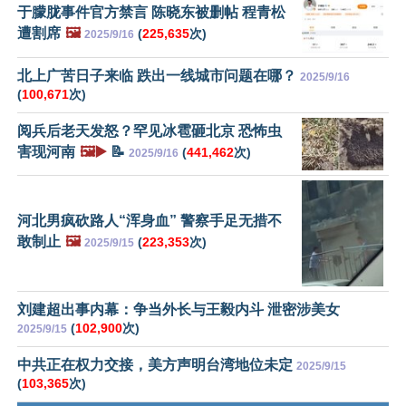
于朦胧事件官方禁言 陈晓东被删帖 程青松
遭割席
🖼️
(
225,635
次)
2025/9/16
北上广苦日子来临 跌出一线城市问题在哪？
2025/9/16
(
100,671
次)
阅兵后老天发怒？罕见冰雹砸北京 恐怖虫
害现河南
🖼️▶️
📝
(
441,462
次)
2025/9/16
河北男疯砍路人“浑身血” 警察手足无措不
敢制止
🖼️
(
223,353
次)
2025/9/15
刘建超出事内幕：争当外长与王毅内斗 泄密涉美女
(
102,900
次)
2025/9/15
中共正在权力交接，美方声明台湾地位未定
2025/9/15
(
103,365
次)