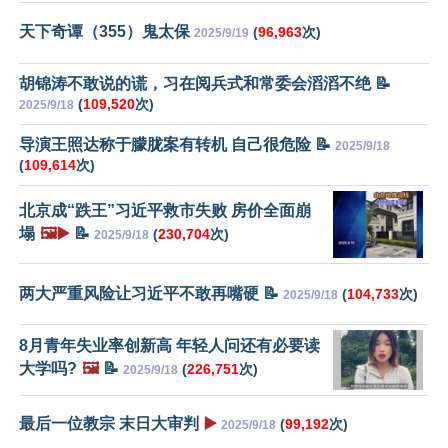
天下奇谭（355）鬼太保
(
96,963
次)
2025/9/19
胡锦涛不敢说的谎，习在阅兵式和常委会滔滔不绝 📝
(
109,520
次)
2025/9/18
导演王照达称于朦胧案有转机 自己很危险 📝
2025/9/18
(
109,614
次)
北京成“跌王”习近平救市失败 房价全面崩
塌
🖼️▶️
📝
(
230,704
次)
2025/9/18
两大严重风险让习近平不敢再嘴硬 📝
(
104,733
次)
2025/9/18
8月青年失业率创新高 年轻人问还有必要读
大学吗?
🖼️
📝
(
226,751
次)
2025/9/18
最后一位教宗 末日大审判
▶️
(
99,192
次)
2025/9/18