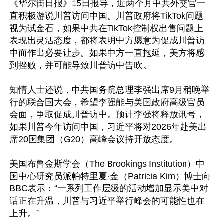
《华尔街日报》15日报导，近两个月中共外交官一
直积极游说川普访问中国。川普政府将TikTok问题
视为试金石，如果中共在TikTok控制权出售问题上
表现出灵活态度，都将表明中方愿意为促成川普访
中而作出必要让步。如果中方一直拖延，美方将感
到挫败，并可能导致川普访中告吹。

知情人士还说，中共国务院总理李强出席9月稍晚举
行的联合国大会，希望李强能与美国政府高级官员
会面，争取促成川普访中。预计李强将释放讯号，
如果川普今年访问中国，习近平将对2026年赴美出
席20国集团（G20）高峰会议持开放态度。

美国布鲁金斯学会（The Brookings Institution）中
国中心研究员派帕特里夏·金（Patricia Kim）博士向
BBC表示：“一系列工作层级的活动增加显示美中对
话正在升温，川普与习近平举行峰会的可能性也在
上升。”
