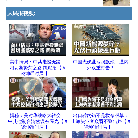
人民报视频:
美中情局：中共走投无路；
中国光伏业亏损飙涨，遭内
习切断繁荣之路 跪就溃【 #
外双重打击？
晓坤话时局 】｜
揭秘：美对华战略大转变；
出口转内销不是救命稻草；
中共控制台湾密谋被曝光【 #
上海失业者众看不到出路【 #
晓坤话时局 】｜
晓坤话时局 】｜