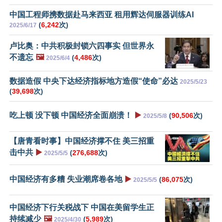
中国工程师携数据赴马来西亚 租用辉达伺服器训练AI
(
6,242
次)
2025/6/17
卢比奥：中共积极封锁六四事实 但世界永
不遗忘
🖼️
(
4,486
次)
2025/6/4
数据造假 中央下达经济指标地方造假“使命”必达
2025/5/23
(
39,698
次)
吃上顿 没下顿 中国经济全面崩溃！
▶️
(
90,506
次)
2025/5/8
【唐青看时事】中国经济撑不住 美三招重
击中共
▶️
(
276,688
次)
2025/5/5
中国经济有多糟 失业潮席卷各地
▶️
(
86,075
次)
2025/5/5
中国经济下行关税战下 中国在美留学生正
持续减少
🖼️
(
5,989
次)
2025/4/30