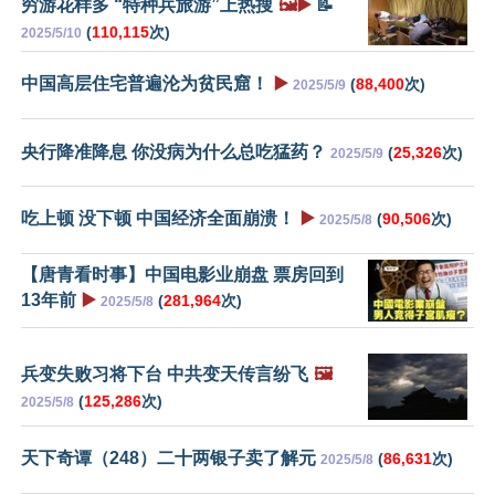
穷游花样多 “特种兵旅游”上热搜
🖼️▶️
📝
(
110,115
次)
2025/5/10
中国高层住宅普遍沦为贫民窟！
▶️
(
88,400
次)
2025/5/9
央行降准降息 你没病为什么总吃猛药？
(
25,326
次)
2025/5/9
吃上顿 没下顿 中国经济全面崩溃！
▶️
(
90,506
次)
2025/5/8
【唐青看时事】中国电影业崩盘 票房回到
13年前
▶️
(
281,964
次)
2025/5/8
兵变失败习将下台 中共变天传言纷飞
🖼️
(
125,286
次)
2025/5/8
天下奇谭（248）二十两银子卖了解元
(
86,631
次)
2025/5/8