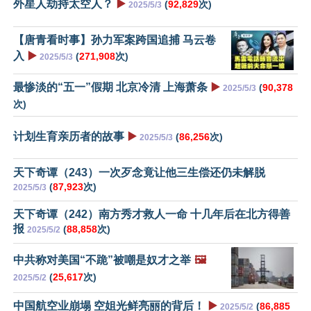
外星人劫持太空人？
▶️
(
92,829
次)
2025/5/3
【唐青看时事】孙力军案跨国追捕 马云卷
入
▶️
(
271,908
次)
2025/5/3
最惨淡的“五一”假期 北京冷清 上海萧条
▶️
(
90,378
2025/5/3
次)
计划生育亲历者的故事
▶️
(
86,256
次)
2025/5/3
天下奇谭（243）一次歹念竟让他三生偿还仍未解脱
(
87,923
次)
2025/5/3
天下奇谭（242）南方秀才救人一命 十几年后在北方得善
报
(
88,858
次)
2025/5/2
中共称对美国“不跪”被嘲是奴才之举
🖼️
(
25,617
次)
2025/5/2
中国航空业崩塌 空姐光鲜亮丽的背后！
▶️
(
86,885
2025/5/2