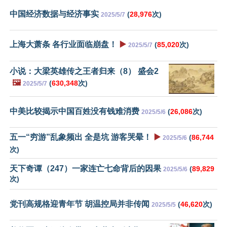
中国经济数据与经济事实
(
28,976
次)
2025/5/7
上海大萧条 各行业面临崩盘！
▶️
(
85,020
次)
2025/5/7
小说：大梁英雄传之王者归来（8） 盛会2
🖼️
(
630,348
次)
2025/5/7
中美比较揭示中国百姓没有钱难消费
(
26,086
次)
2025/5/6
五一“穷游”乱象频出 全是坑 游客哭晕！
▶️
(
86,744
2025/5/6
次)
天下奇谭（247）一家连亡七命背后的因果
(
89,829
2025/5/6
次)
党刊高规格迎青年节 胡温控局并非传闻
(
46,620
次)
2025/5/5