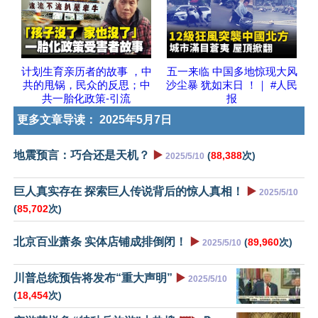
计划生育亲历者的故事 ，中
五一来临 中国多地惊现大风
共的甩锅，民众的反思；中
沙尘暴 犹如末日 ！｜ #人民
共一胎化政策-引流
报
更多文章导读：
2025年5月7日
地震预言：巧合还是天机？
▶️
(
88,388
次)
2025/5/10
巨人真实存在 探索巨人传说背后的惊人真相！
▶️
2025/5/10
(
85,702
次)
北京百业萧条 实体店铺成排倒闭！
▶️
(
89,960
次)
2025/5/10
川普总统预告将发布“重大声明”
▶️
2025/5/10
(
18,454
次)