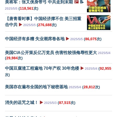
美将军：张又侠身带弓 中共走到末期
🖼️
📝
(
118,561
次)
2025/5/5
【唐青看时事】中国经济撑不住 美三招重
击中共
▶️
(
276,688
次)
2025/5/5
中国经济有多糟 失业潮席卷各地
▶️
(
86,075
次)
2025/5/5
美国CIA公开策反亿万党员 伤害性较强侮辱性更大
2025/5/4
(
29,984
次)
中国豆腐渣工程遍地 70年产权 30年危楼
▶️
(
92,955
2025/5/4
次)
美国存在遍布全国的地下秘密基地
(
28,812
次)
2025/5/4
消失的诅咒之城！
▶️
(
87,515
次)
2025/5/3