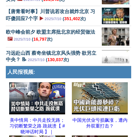
【唐青看时事】川普说若攻台就炸北京 习
吓傻回应7个字
▶️
(
351,402
次)
2025/7/10
欧中峰会前夕 欧盟主席批北京的经贸做法
🖼️
(
16,797
次)
2025/7/10
习远赴山西 蔡奇坐镇北京风头强势 欲另立
中央？ 📝
(
130,037
次)
2025/7/10
人民报视频:
美中情局：中共走投无路；
中国光伏业亏损飙涨，遭内
习切断繁荣之路 跪就溃【 #
外双重打击？
晓坤话时局 】｜