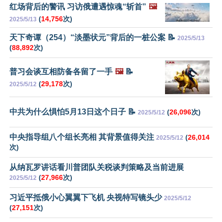
红场背后的警讯 习访俄遭遇惊魂“斩首”
🖼️
(
14,756
次)
2025/5/13
天下奇谭（254）“淡墨状元”背后的一桩公案 📝
2025/5/13
(
88,892
次)
普习会谈互相防备各留了一手
🖼️
📝
(
29,178
次)
2025/5/12
中共为什么惧怕5月13日这个日子 📝
(
26,096
次)
2025/5/12
中央指导组八个组长亮相 其背景值得关注
(
26,014
2025/5/12
次)
从纳瓦罗讲话看川普团队关税谈判策略及当前进展
(
27,966
次)
2025/5/12
习近平抵俄小心翼翼下飞机 央视特写镜头少
2025/5/12
(
27,151
次)