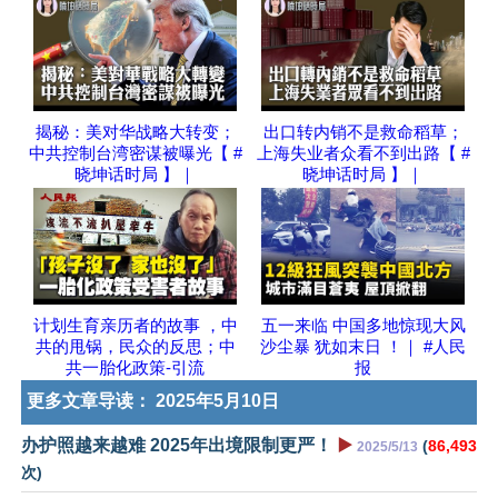
揭秘：美对华战略大转变；
出口转内销不是救命稻草；
中共控制台湾密谋被曝光【 #
上海失业者众看不到出路【 #
晓坤话时局 】｜
晓坤话时局 】｜
计划生育亲历者的故事 ，中
五一来临 中国多地惊现大风
共的甩锅，民众的反思；中
沙尘暴 犹如末日 ！｜ #人民
共一胎化政策-引流
报
更多文章导读：
2025年5月10日
办护照越来越难 2025年出境限制更严！
▶️
(
86,493
2025/5/13
次)