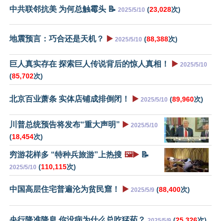
中共联邻抗美 为何总触霉头 📝
(
23,028
次)
2025/5/10
地震预言：巧合还是天机？
▶️
(
88,388
次)
2025/5/10
巨人真实存在 探索巨人传说背后的惊人真相！
▶️
2025/5/10
(
85,702
次)
北京百业萧条 实体店铺成排倒闭！
▶️
(
89,960
次)
2025/5/10
川普总统预告将发布“重大声明”
▶️
2025/5/10
(
18,454
次)
穷游花样多 “特种兵旅游”上热搜
🖼️▶️
📝
(
110,115
次)
2025/5/10
中国高层住宅普遍沦为贫民窟！
▶️
(
88,400
次)
2025/5/9
央行降准降息 你没病为什么总吃猛药？
(
25,326
次)
2025/5/9