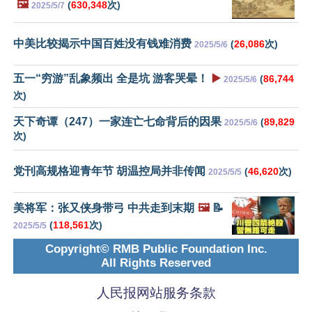
🖼️
(
630,348
次)
2025/5/7
中美比较揭示中国百姓没有钱难消费
(
26,086
次)
2025/5/6
五一“穷游”乱象频出 全是坑 游客哭晕！
▶️
(
86,744
2025/5/6
次)
天下奇谭（247）一家连亡七命背后的因果
(
89,829
2025/5/6
次)
党刊高规格迎青年节 胡温控局并非传闻
(
46,620
次)
2025/5/5
美将军：张又侠身带弓 中共走到末期
🖼️
📝
(
118,561
次)
2025/5/5
Copyright© RMB Public Foundation Inc.
All Rights Reserved
人民报网站服务条款