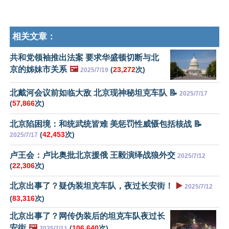
相关文章：
共和党领袖推出法案 要求华盛顿切断与北
京的姊妹市关系
🖼️
(
23,272
次)
2025/7/19
北戴河会议前如临大敌 北京现神秘坦克车队 📝
2025/7/17
(
57,866
次)
北京陷困境：和统武统皆难 美惩罚性威慑包括核战 📝
(
42,453
次)
2025/7/17
卢王会：卢比奥批北京援俄 王毅演绎战狼外交
2025/7/12
(
22,306
次)
北京出事了？疑伪装坦克车队，夜过长安街！
▶️
2025/7/12
(
83,316
次)
北京出事了？网传伪装后的坦克车队夜过长
安街
🖼️
(
106,640
次)
2025/7/11