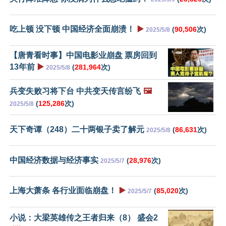
吃上顿 没下顿 中国经济全面崩溃！
▶️
(
90,506
次)
2025/5/8
【唐青看时事】中国电影业崩盘 票房回到
13年前
▶️
(
281,964
次)
2025/5/8
兵变失败习将下台 中共变天传言纷飞
🖼️
(
125,286
次)
2025/5/8
天下奇谭（248）二十两银子卖了解元
(
86,631
次)
2025/5/8
中国经济数据与经济事实
(
28,976
次)
2025/5/7
上海大萧条 各行业面临崩盘！
▶️
(
85,020
次)
2025/5/7
小说：大梁英雄传之王者归来（8） 盛会2