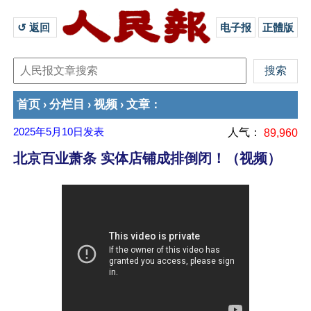
↺ 返回 
电子报
正體版
首页
分栏目
视频
文章
›
›
›
：
2025年5月10日
发表
人气：
89,960
北京百业萧条 实体店铺成排倒闭！（视频）