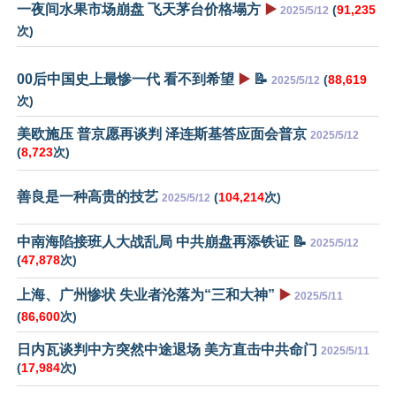
一夜间水果市场崩盘 飞天茅台价格塌方
▶️
(
91,235
2025/5/12
次)
00后中国史上最惨一代 看不到希望
▶️
📝
(
88,619
2025/5/12
次)
美欧施压 普京愿再谈判 泽连斯基答应面会普京
2025/5/12
(
8,723
次)
善良是一种高贵的技艺
(
104,214
次)
2025/5/12
中南海陷接班人大战乱局 中共崩盘再添铁证 📝
2025/5/12
(
47,878
次)
上海、广州惨状 失业者沦落为“三和大神”
▶️
2025/5/11
(
86,600
次)
日内瓦谈判中方突然中途退场 美方直击中共命门
2025/5/11
(
17,984
次)