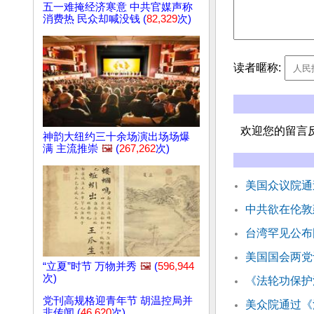
五一难掩经济寒意 中共官媒声称
消费热 民众却喊没钱 (
82,329
次)
读者暱称:
欢迎您的留言
神韵大纽约三十余场演出场场爆
满 主流推崇
🖼️
(
267,262
次)
美国众议院通
中共欲在伦敦
台湾罕见公布
美国国会两党
“立夏”时节 万物并秀
🖼️
(
596,944
次)
《法轮功保护
党刊高规格迎青年节 胡温控局并
美众院通过《
非传闻 (
46,620
次)