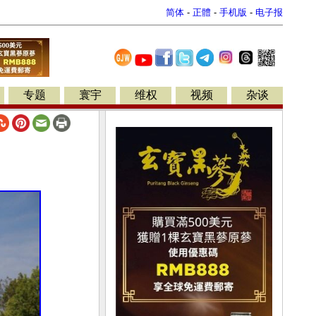
简体
-
正體
-
手机版
-
电子报
专题
寰宇
维权
视频
杂谈