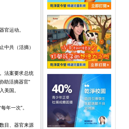
器官运动。

止中共（活摘）
。法案要求总统
协助活摘器官”
美国。

年一次”。

数目、器官来源