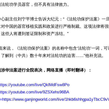
法轮功学员器官，但不具有法律效力。

中心副主任刘宁平博士告诉大纪元：“《法轮功保护法案》一
求对中国的器官移植实践和政策进行严格制裁。这项法律将强
这些人将遭到签证限制和资产冻结。”

面来说，《法轮功保护法案》的名称中包含‘法轮功’一词，
了解到（中共）数十年来对法轮功的迫害……”他补充说。

项涉华法案进行全院表决，网络直播（即时翻译）：
https://youtube.com/live/QklMdFsw8Po
https://youtube.com/live/9ZSXehs96BA
f=https://www.ganjingworld.com/live/1hkb6shhgpa1yTbcC9v
ww.renminbao.com/rmb/articles/2025/5/6/90411.html