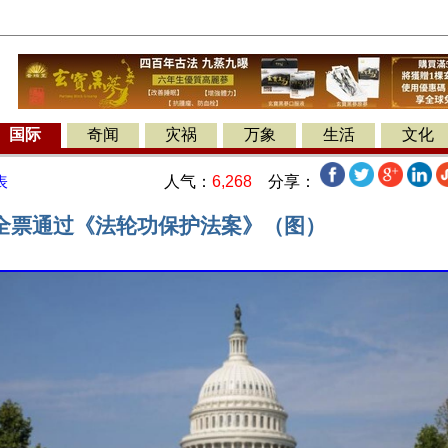
国际
奇闻
灾祸
万象
生活
文化
人气：
6,268
分享：
表
全票通过《法轮功保护法案》（图）