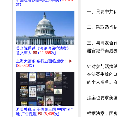
中国经济数据与经济事实 (
28,976
次)
一、只要中共
二、采取适当
三、与盟友合
美众院通过《法轮功保护法案》
器官犯罪而必要
意义重大
🖼️
(
22,358
次)
上海大萧条 各行业面临崩盘！
▶️
(
85,020
次)
针对参与活摘
在法案生效的1
的个人名单。
法案也要求美国
避美关税 企图借第三国 中国“洗产
根据法案，国
地”广告泛滥
🖼️
(
6,409
次)