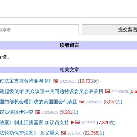
读者留言
反馈。
相关文章
过法案支持台湾参与IMF
🖼️
(
10,733
次)
2025/6/25
建超级使馆 美众议院中共问题特设委员会表关切
🖼️
(
9,
2025/6/25
国防部长会晤到访的美国国会代表团
🖼️
(
8,057
次)
2025/6/20
议员谈以伊冲突
🖼️
(
9,381
次)
2025/6/18
法案》制止活摘器官 加议员支持
▶️🖼️
(
7,320
次)
2025/6/2
法轮功保护法案》 意义重大
🖼️
(
22,358
次)
2025/5/7