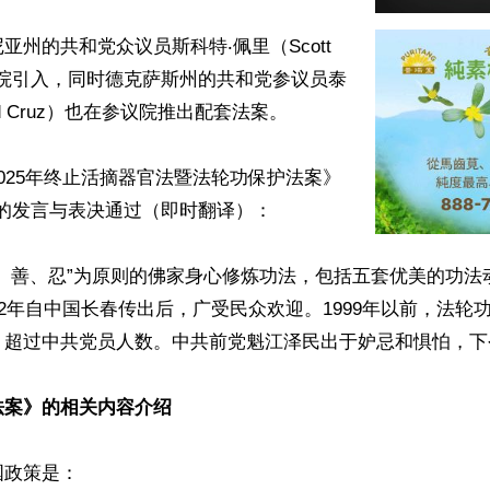
亚州的共和党众议员斯科特‧佩里（Scott 
众议院引入，同时德克萨斯州的共和党参议员泰
d Cruz）也在参议院推出配套法案。

025年终止活摘器官法暨法轮功保护法案》
40）的发言与表决通过（即时翻译）：

真、善、忍”为原则的佛家身心修炼功法，包括五套优美的功法
92年自中国长春传出后，广受民众欢迎。1999年以前，法轮
，超过中共党员人数。中共前党魁江泽民出于妒忌和惧怕，下
法案》的相关内容介绍
政策是：
