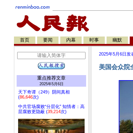
首页
要闻
内幕
时事
幽默
2025年5月6日
发
美国会众院
重点推荐文章
2025年5月6日
天下奇谭（249）阴间真相
(
86,646
次)
中共官场腐败“分层化” 知情者：高
层腐败更隐蔽 (
39,214
次)