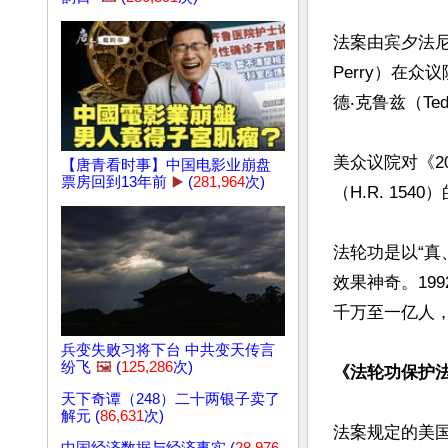
法案由宾夕法尼
Perry）在
德‧克鲁兹（Te
美众议院对《2
【唐青看时事】中国电影业崩盘
票房回到13年前
▶️
(
281,964
次)
（H.R. 15
法轮功是以“
效果神奇。19
千万至一亿人
兵变失败习将下台 中共变天传言
纷飞
🖼️
(
125,286
次)
《法轮功保护
天下奇谭（248）二十两银子卖了
解元 (
86,631
次)
法案规定的美国