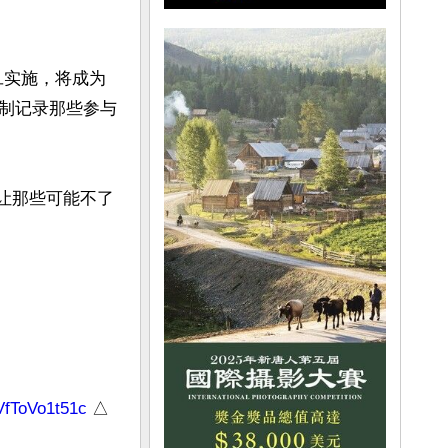
旦实施，将成为
制记录那些参与
可让那些可能不了
VfToVo1t51c
 △