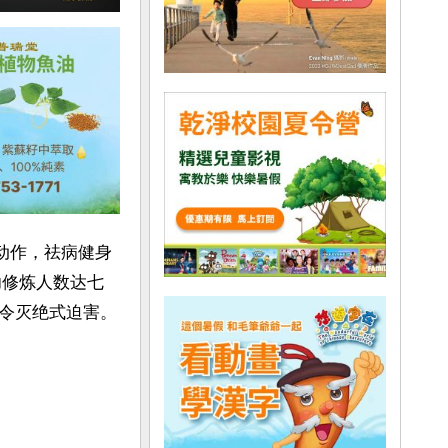
动作，祛病健身
功修炼人数达七
令灭绝式迫害。
