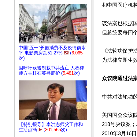
和中国医疗机构
该法案也根据
但总统要每四个
中国“五一”长假消费不及疫情前水
《法轮功保护
平 电影票房跌51.27%
🖼️
(
6,065
次)
为法律立即生效
因呼吁欧盟制裁中共流亡 人权律
师方县桂在英寻庇护 (
5,481
次)
众议院通过法案
中共对法轮功的
美国国会众议院
218号决议案；
【特别报导】李洪志师父工作和
生活点滴
▶️
(
301,565
次)
2010年3月1