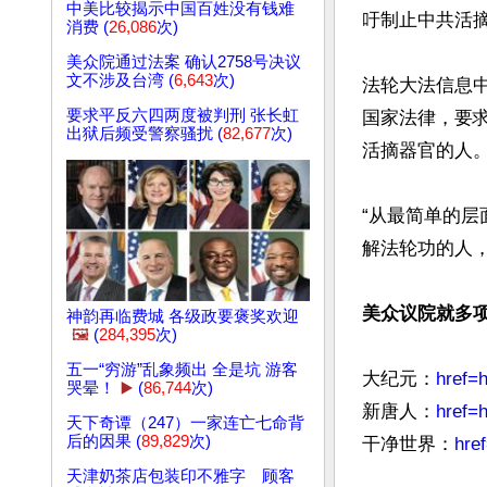
中美比较揭示中国百姓没有钱难
吁制止中共活摘
消费 (
26,086
次)
美众院通过法案 确认2758号决议
文不涉及台湾 (
6,643
次)
法轮大法信息
要求平反六四两度被判刑 张长虹
国家法律，要
出狱后频受警察骚扰 (
82,677
次)
活摘器官的人。
“从最简单的层
解法轮功的人，
美众议院就多
神韵再临费城 各级政要褒奖欢迎
🖼️
(
284,395
次)
五一“穷游”乱象频出 全是坑 游客
大纪元：
href=
哭晕！
▶️
(
86,744
次)
新唐人：
href=
天下奇谭（247）一家连亡七命背
后的因果 (
89,829
次)
干净世界：
hre
文章网址: http://w
天津奶茶店包装印不雅字 顾客