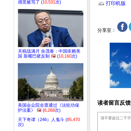
感觉被骂了 (
10,531
次)
打印机版
分享至：
关税战满月 余茂春：中国依赖美
国 靠嘴巴硬反制
🖼️
(
10,160
次)
读者留言反馈
美国会众院全票通过《法轮功保
护法案》
🖼️
(
6,268
次)
天下奇谭（246）人鬼斗 (
85,470
次)