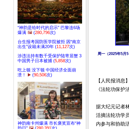
“神韵是给时代的启示” 巴黎连6场
爆满
🖼️
(
280,796
次)
台生报考国防医学院被拒 因“南京
出生”设籍未满20年 (
11,127
次)
周一（2025年5
涉违法持有数千受保护陆寄居蟹 3
中国男子日本被捕 (
5,858
次)
吃上顿 没下顿 中国经济全面崩
溃！
▶️
(
90,506
次)
【人民报消息】
《法轮功保护法
据大纪元记者
活摘法轮功学
神韵南卡州爆满 市长褒奖宣布“神
内参与和协助活
韵日”
🖼️
(
280,391
次)