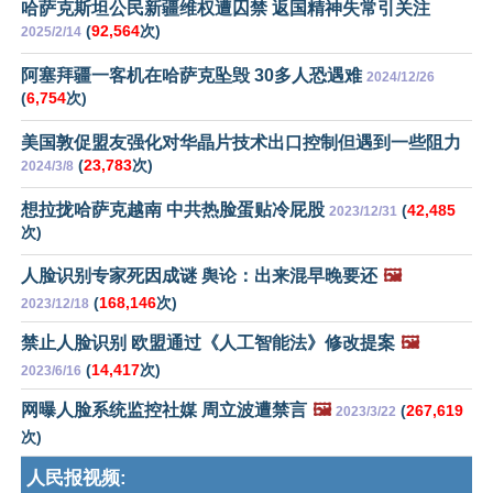
哈萨克斯坦公民新疆维权遭囚禁 返国精神失常引关注
(
92,564
次)
2025/2/14
阿塞拜疆一客机在哈萨克坠毁 30多人恐遇难
2024/12/26
(
6,754
次)
美国敦促盟友强化对华晶片技术出口控制但遇到一些阻力
(
23,783
次)
2024/3/8
想拉拢哈萨克越南 中共热脸蛋贴冷屁股
(
42,485
2023/12/31
次)
人脸识别专家死因成谜 舆论：出来混早晚要还
🖼️
(
168,146
次)
2023/12/18
禁止人脸识别 欧盟通过《人工智能法》修改提案
🖼️
(
14,417
次)
2023/6/16
网曝人脸系统监控社媒 周立波遭禁言
🖼️
(
267,619
2023/3/22
次)
人民报视频: