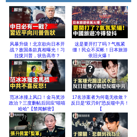
风暴升级！北京欲向日本开
这是要开打了吗？气氛紧
战？敌国条款真相曝光！习
绷！民众不买帐！日本旅游
拉拢川普，状告高市？
依旧火爆！
范冰冰撞上风口！金马奖涉
17名涉案者为何毫无收敛？
政治？三度删帖后回应“嘻嘻
反日是“双刃剑”恐反噬中共！
哈哈”【禁闻解密】
【