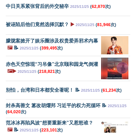
中日关系紧张背后的外交秘辛
(
62,870
次)
2025/11/25
被诬陷后他们竟然选择沉默？
▶️
(
81,946
次)
2025/11/25
朦胧案掀开了娱乐圈涉及权贵爱弄邪术内幕
🖼️
📝
(
399,495
次)
2025/11/25
赤色天空惊现“习吊像”北京颐和园龙气倒灌
🖼️▶️
(
218,821
次)
2025/11/25
别怕，台湾和日本都安全著呢！ 📝
(
61,234
次)
2025/11/25
封杀高善文 篡改胡燿邦 习近平的权力死循环 📝
2025/11/25
(
64,020
次)
范冰冰再陷风波“想要重新来”又惹怒谁？
🖼️
📝
(
223,101
次)
2025/11/25