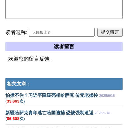
读者暱称:
读者留言
欢迎您的留言反馈。
相关文章：
怕撑不住？习近平降级亮相哈萨克 传元老操控
2025/6/18
(
33,663
次)
新疆哈萨克青年逃亡哈国遭捕 恐被强制遣返
2025/5/16
(
86,608
次)