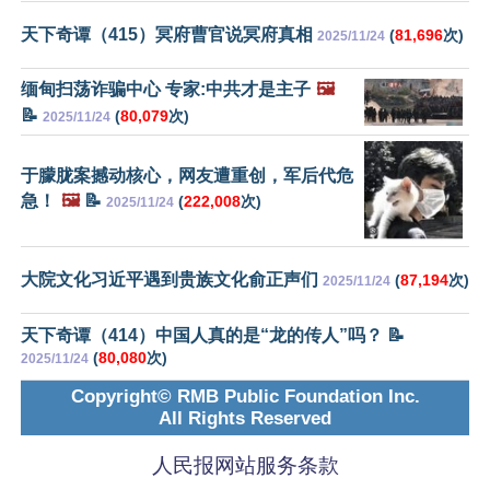
天下奇谭（415）冥府曹官说冥府真相
(
81,696
次)
2025/11/24
缅甸扫荡诈骗中心 专家:中共才是主子
🖼️
📝
(
80,079
次)
2025/11/24
于朦胧案撼动核心，网友遭重创，军后代危
急！
🖼️
📝
(
222,008
次)
2025/11/24
大院文化习近平遇到贵族文化俞正声们
(
87,194
次)
2025/11/24
天下奇谭（414）中国人真的是“龙的传人”吗？ 📝
(
80,080
次)
2025/11/24
Copyright© RMB Public Foundation Inc.
All Rights Reserved
人民报网站服务条款