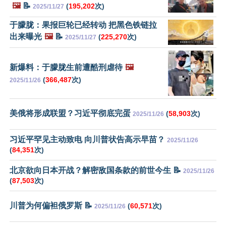
🖼️
📝
(
195,202
次)
2025/11/27
于朦胧：果报巨轮已经转动 把黑色铁链拉
出来曝光
🖼️
📝
(
225,270
次)
2025/11/27
新爆料：于朦胧生前遭酷刑虐待
🖼️
(
366,487
次)
2025/11/26
美俄将形成联盟？习近平彻底完蛋
(
58,903
次)
2025/11/26
习近平罕见主动致电 向川普状告高示早苗？
2025/11/26
(
84,351
次)
北京欲向日本开战？解密敌国条款的前世今生 📝
2025/11/26
(
87,503
次)
川普为何偏袒俄罗斯 📝
(
60,571
次)
2025/11/26