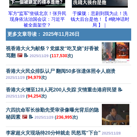
军方“监军”坐镇北京！张升民
于朦胧：悲剧到我为止！洗
现身依法治国会议：习近平
钱大后台是他！【 #晓坤话时
被全面架空？
局 】｜
更多文章导读：
2025年11月26日
视香港大火为献祭？党媒发“吃叉烧”好香被
骂翻
🖼️
📝
(
117,530
次)
2025/11/29
香港大火民众排队认尸 翻阅50多张遗体照令人崩溃
(
94,979
次)
2025/11/29
香港大火增至128人死200人失踪 灾情重击港府民望 📝
(
94,254
次)
2025/11/29
六四抗命军长徐勤先受审录像曝光背后的隐
秘因素
🖼️
📝
(
236,995
次)
2025/11/29
李家超火灾现场待20分钟就走 民怒骂“下台”
2025/11/28