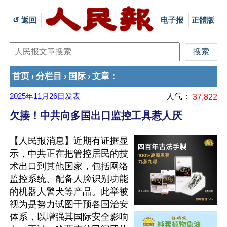
↺ 返回 
电子报
正體版
首页
分栏目
国际
文章
›
›
›
：
2025年11月26日
发表
人气：
37,822
欠揍！中共向多国出口监控工具惹人厌
【人民报消息】近期有证据显
示，中共正在把管控居民的技
术出口到其他国家，包括网络
监控系统、配备人脸识别功能
的机器人警犬等产品。此举被
视为是努力试图干预各国治安
体系，以增强其国际安全影响