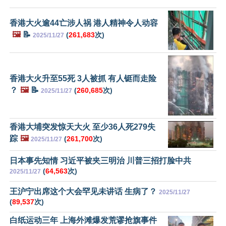
香港大火逾44亡涉人祸 港人精神令人动容
🖼️
📝
(
261,683
次)
2025/11/27
香港大火升至55死 3人被抓 有人铤而走险
？
🖼️
📝
(
260,685
次)
2025/11/27
香港大埔突发惊天大火 至少36人死279失
踪
🖼️
(
261,700
次)
2025/11/27
日本事先知情 习近平被夹三明治 川普三招打脸中共
(
64,563
次)
2025/11/27
王沪宁出席这个大会罕见未讲话 生病了？
2025/11/27
(
89,537
次)
白纸运动三年 上海外滩爆发荒谬抢旗事件