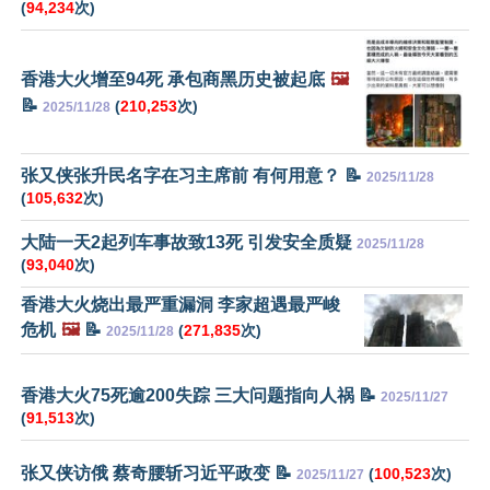
(
94,234
次)
香港大火增至94死 承包商黑历史被起底
🖼️
📝
(
210,253
次)
2025/11/28
张又侠张升民名字在习主席前 有何用意？ 📝
2025/11/28
(
105,632
次)
大陆一天2起列车事故致13死 引发安全质疑
2025/11/28
(
93,040
次)
香港大火烧出最严重漏洞 李家超遇最严峻
危机
🖼️
📝
(
271,835
次)
2025/11/28
香港大火75死逾200失踪 三大问题指向人祸 📝
2025/11/27
(
91,513
次)
张又侠访俄 蔡奇腰斩习近平政变 📝
(
100,523
次)
2025/11/27