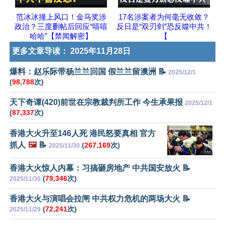
范冰冰撞上风口！金马奖涉
17名涉案者为何毫无收敛？
政治？三度删帖后回应“嘻嘻
反日是“双刃剑”恐反噬中共！
哈哈”【禁闻解密】
【
更多文章导读：
2025年11月28日
爆料：赵乐际带杨兰兰回国 假兰兰留澳洲 📝
2025/12/1
(
98,788
次)
天下奇谭(420)前世在宗教裁判所工作 今生承果报
2025/12/1
(
87,337
次)
香港大火升至146人死 港民怒要真相 官方
抓人
🖼️
📝
(
267,169
次)
2025/11/30
香港大火惊人内幕：习搞砸房地产 中共国安放火 📝
(
79,346
次)
2025/11/30
香港大火与演唱会拉闸 中共权力危机的两场大火 📝
(
72,241
次)
2025/11/29