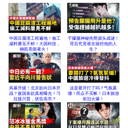
中国豆腐渣工程遍地！偷工
于朦胧神秘伤势源头成谜！
减料屡见不鲜！大国科技，
背后究竟谁在操控他的人
钢筋竟能著火！
生？
风暴升级！北京欲向日本开
这是要开打了吗？气氛紧
战？敌国条款真相曝光！习
绷！民众不买帐！日本旅游
拉拢川普，状告高市？
依旧火爆！