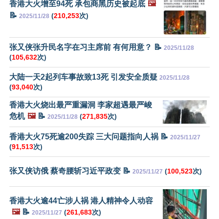
香港大火增至94死 承包商黑历史被起底
🖼️
📝
(
210,253
次)
2025/11/28
张又侠张升民名字在习主席前 有何用意？ 📝
2025/11/28
(
105,632
次)
大陆一天2起列车事故致13死 引发安全质疑
2025/11/28
(
93,040
次)
香港大火烧出最严重漏洞 李家超遇最严峻
危机
🖼️
📝
(
271,835
次)
2025/11/28
香港大火75死逾200失踪 三大问题指向人祸 📝
2025/11/27
(
91,513
次)
张又侠访俄 蔡奇腰斩习近平政变 📝
(
100,523
次)
2025/11/27
香港大火逾44亡涉人祸 港人精神令人动容
🖼️
📝
(
261,683
次)
2025/11/27