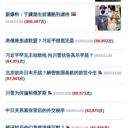
新爆料：于朦胧生前遭酷刑虐待
🖼️
(
366,487
次)
2025/11/26
美俄将形成联盟？习近平彻底完蛋
(
58,903
次)
2025/11/26
习近平罕见主动致电 向川普状告高示早苗？
2025/11/26
(
84,351
次)
北京欲向日本开战？解密敌国条款的前世今生 📝
2025/11/26
(
87,503
次)
川普为何偏袒俄罗斯 📝
(
60,571
次)
2025/11/26
中日关系紧张背后的外交秘辛
(
62,870
次)
2025/11/25
被诬陷后他们竟然选择沉默？
▶️
(
81,946
次)
2025/11/25