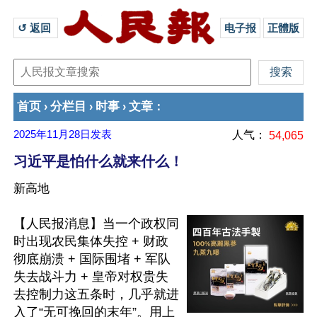
↺ 返回 
电子报
正體版
首页
分栏目
时事
文章
›
›
›
：
2025年11月28日
发表
人气：
54,065
习近平是怕什么就来什么！
新高地
【人民报消息】当一个政权同
时出现农民集体失控 + 财政
彻底崩溃 + 国际围堵 + 军队
失去战斗力 + 皇帝对权贵失
去控制力这五条时，几乎就进
入了“无可挽回的末年”。用上