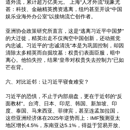
道外流，累计超万亿美元。 上海“人才外流”现象尤
甚：科技、金融精英携资逃离，纽约甚至开设“中国
娱乐业海外办公室”以接纳流亡创作者。

亚洲协会政策研究所直言，这是“逃离习近平中国梦”
的大迁徙，精英出走不仅掏空中国创新，还动摇党
内忠诚。习近平的“忠诚清洗”本是为巩固控制，却因
清除太多精英而自掘坟墓：权贵们表面臣服，暗中
离心。他怕失控，结果“皇帝对权贵失去控制力”已如
芒在背。

六、对比近邻：让习近平寝食难安？

习近平的恐惧，不止于内部崩盘，更在于近邻的“反
面教材”。台湾、日本、印尼、韩国、新加坡、印
度、泰国、马来西亚、菲律宾，甚至连孟加拉国，
这些亚洲经济体在2025年逆势而上：IMF预测亚太
地区增长4.5%，东南亚达5.1%，得益于贸易开放、