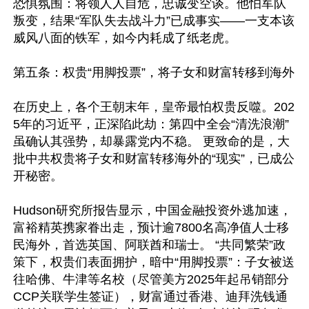
恐惧氛围：将领人人自危，忠诚变空谈。他怕军队
叛变，结果“军队失去战斗力”已成事实——一支本该
威风八面的铁军，如今内耗成了纸老虎。

第五条：权贵“用脚投票”，将子女和财富转移到海外

在历史上，各个王朝末年，皇帝最怕权贵反噬。202
5年的习近平，正深陷此劫：第四中全会“清洗浪潮”
虽确认其强势，却暴露党内不稳。 更致命的是，大
批中共权贵将子女和财富转移海外的“现实”，已成公
开秘密。

Hudson研究所报告显示，中国金融投资外逃加速，
富裕精英携家眷出走，预计逾7800名高净值人士移
民海外，首选英国、阿联酋和瑞士。 “共同繁荣”政
策下，权贵们表面拥护，暗中“用脚投票”：子女被送
往哈佛、牛津等名校（尽管美方2025年起吊销部分
CCP关联学生签证），财富通过香港、迪拜洗钱通