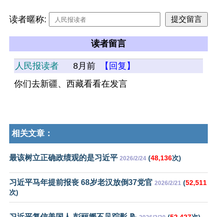
读者暱称:
读者留言
人民报读者
8月前
【回复】
你们去新疆、西藏看看在发言
相关文章：
最该树立正确政绩观的是习近平
(
48,136
次)
2026/2/24
习近平马年提前报丧 68岁老汉放倒37党官
(
52,511
2026/2/21
次)
习近平复信美国人 彭丽媛不见踪影 📝
(
52,427
次)