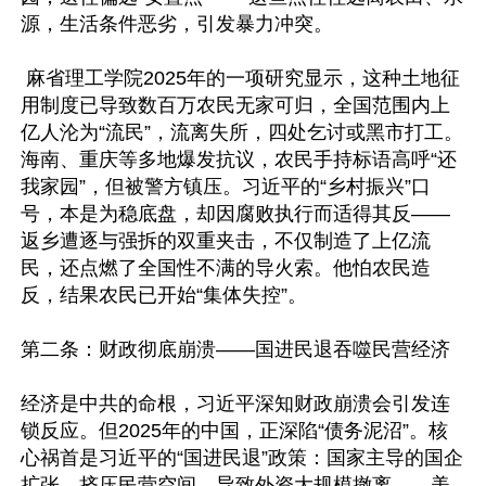
源，生活条件恶劣，引发暴力冲突。

 麻省理工学院2025年的一项研究显示，这种土地征
用制度已导致数百万农民无家可归，全国范围内上
亿人沦为“流民”，流离失所，四处乞讨或黑市打工。 
海南、重庆等多地爆发抗议，农民手持标语高呼“还
我家园”，但被警方镇压。习近平的“乡村振兴”口
号，本是为稳底盘，却因腐败执行而适得其反——
返乡遭逐与强拆的双重夹击，不仅制造了上亿流
民，还点燃了全国性不满的导火索。他怕农民造
反，结果农民已开始“集体失控”。

第二条：财政彻底崩溃——国进民退吞噬民营经济

经济是中共的命根，习近平深知财政崩溃会引发连
锁反应。但2025年的中国，正深陷“债务泥沼”。核
心祸首是习近平的“国进民退”政策：国家主导的国企
扩张，挤压民营空间，导致外资大规模撤离——美