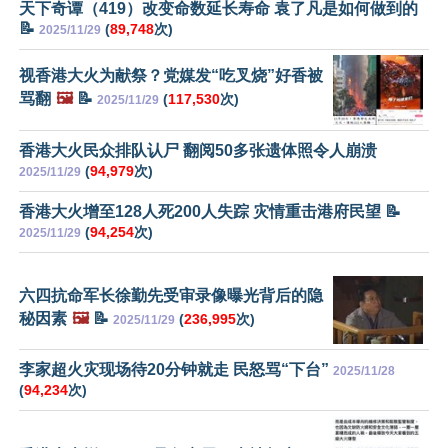
天下奇谭（419）改变命数延长寿命 袁了凡是如何做到的
📝
(
89,748
次)
2025/11/29
视香港大火为献祭？党媒发“吃叉烧”好香被
骂翻
🖼️
📝
(
117,530
次)
2025/11/29
香港大火民众排队认尸 翻阅50多张遗体照令人崩溃
(
94,979
次)
2025/11/29
香港大火增至128人死200人失踪 灾情重击港府民望 📝
(
94,254
次)
2025/11/29
六四抗命军长徐勤先受审录像曝光背后的隐
秘因素
🖼️
📝
(
236,995
次)
2025/11/29
李家超火灾现场待20分钟就走 民怒骂“下台”
2025/11/28
(
94,234
次)