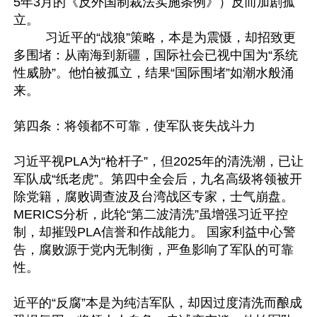
5年3月的《反外国制裁法实施条例》）反而加剧孤
立。

         习近平的“战狼”策略，本是为震慑，却招致更
多围堵：从南海到新疆，国际社会已视中国为“系统
性威胁”。他怕被孤立，结果“国际围堵”如潮水般涌
来。

第四条：将领都不可靠，使军队丧失战斗力

习近平视PLA为“枪杆子”，但2025年的清洗潮，已让
军队成“纸老虎”。第四中全会后，九名高级将领被开
除党籍，腐败调查波及台湾战区专家，士气崩盘。 
MERICS分析，此轮“第二波清洗”虽增强习近平控
制，却摧毁PLA信誉和作战能力。 国家利益中心警
告，腐败源于党内无制衡，严鱼影响了军队的可靠
性。

近平的“反腐”本是为纯洁军队，却因过度清洗而酿成