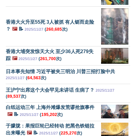
香港大火升至55死 3人被抓 有人铤而走险
？
🖼️
📝
(
260,685
次)
2025/11/27
香港大埔突发惊天大火 至少36人死279失
踪
🖼️
(
261,700
次)
2025/11/27
日本事先知情 习近平被夹三明治 川普三招打脸中共
(
64,563
次)
2025/11/27
王沪宁出席这个大会罕见未讲话 生病了？
2025/11/27
(
89,537
次)
白纸运动三年 上海外滩爆发荒谬抢旗事件
🖼️
📝
(
195,202
次)
2025/11/27
于朦胧：果报巨轮已经转动 把黑色铁链拉
出来曝光
🖼️
📝
(
225,270
次)
2025/11/27