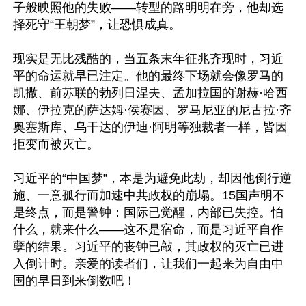
子般映照他的失败——转型的路明明在旁，他却选
择死守“王朝梦”，让恐惧成真。

现实是无比残酷的，当五条末年征兆齐现时，习近
平的命运就早已注定。他的最终下场就会像罗马的
凯撒、前苏联的勃列日涅夫、孟加拉国的谢赫·哈西
娜、伊拉克的萨达姆·侯赛因、罗马尼亚的尼古拉·齐
奥塞斯库、乌干达的伊迪·阿明等独裁者一样，皆因
拒变而被灭亡。

习近平的“中国梦”，本是为避免此劫，却因他倒行逆
施、一意孤行而加速中共政权的崩塌。15国声明不
是终点，而是警钟：国际已觉醒，内部已失控。怕
什么，就来什么——这不是宿命，而是习近平自作
孽的结果。习近平的丧钟已敲，其政权的灭亡已进
入倒计时。亲爱的读者们，让我们一起来为自由中
国的早日到来倒数吧！
