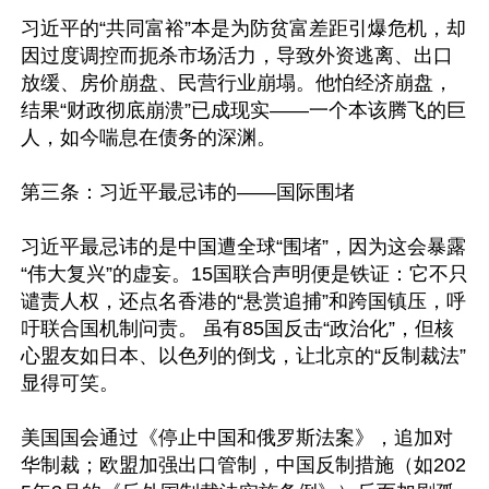
习近平的“共同富裕”本是为防贫富差距引爆危机，却
因过度调控而扼杀市场活力，导致外资逃离、出口
放缓、房价崩盘、民营行业崩塌。他怕经济崩盘，
结果“财政彻底崩溃”已成现实——一个本该腾飞的巨
人，如今喘息在债务的深渊。

第三条：习近平最忌讳的——国际围堵

习近平最忌讳的是中国遭全球“围堵”，因为这会暴露
“伟大复兴”的虚妄。15国联合声明便是铁证：它不只
谴责人权，还点名香港的“悬赏追捕”和跨国镇压，呼
吁联合国机制问责。 虽有85国反击“政治化”，但核
心盟友如日本、以色列的倒戈，让北京的“反制裁法”
显得可笑。

美国国会通过《停止中国和俄罗斯法案》，追加对
华制裁；欧盟加强出口管制，中国反制措施（如202