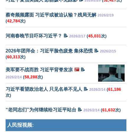
2026/2/20
蔡奇频频露面 习近平或被迫认输？残局无解
2026/2/19
(
42,784
次)
河南春晚节目吓坏习近平？ 📝
(
45,031
次)
2026/2/17
2026年团拜会：习近平脸色疲惫 集体恐慌 📝
2026/2/15
(
60,313
次)
美军要不战而胜 习近平背脊发凉
🖼️
📝
(
58,288
次)
2026/2/14
习近平看望政治老人 只见名单不见人 📝
(
61,186
2026/2/14
次)
“老同志们”为何继续给习近平站台 📝
(
61,632
次)
2026/2/14
人民报视频: