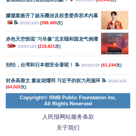
朦胧案掀开了娱乐圈涉及权贵爱弄邪术内幕
🖼️
📝
(
399,495
次)
2025/11/25
赤色天空惊现“习吊像”北京颐和园龙气倒灌
🖼️▶️
(
218,821
次)
2025/11/25
别怕，台湾和日本都安全著呢！ 📝
(
61,234
次)
2025/11/25
封杀高善文 篡改胡燿邦 习近平的权力死循环 📝
2025/11/25
(
64,020
次)
Copyright© RMB Public Foundation Inc.
All Rights Reserved
人民报网站服务条款
关于我们