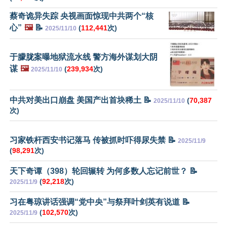
蔡奇诡异失踪 央视画面惊现中共两个“核
心”
🖼️
📝
(
112,441
次)
2025/11/10
于朦胧案曝地狱流水线 警方海外谋划大阴
谋
🖼️
(
239,934
次)
2025/11/10
中共对美出口崩盘 美国产出首块稀土 📝
(
70,387
2025/11/10
次)
习家铁杆西安书记落马 传被抓时吓得尿失禁 📝
2025/11/9
(
98,291
次)
天下奇谭（398）轮回辗转 为何多数人忘记前世？ 📝
(
92,218
次)
2025/11/9
习在粤琼讲话强调“党中央”与祭拜叶剑英有说道 📝
(
102,570
次)
2025/11/9