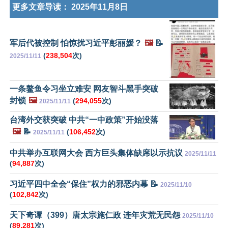
更多文章导读：
2025年11月8日
军后代被控制 怕惊扰习近平彭丽媛？
🖼️
📝
(
238,504
次)
2025/11/11
一条鳌鱼令习坐立难安 网友智斗黑手突破
封锁
🖼️
(
294,055
次)
2025/11/11
台湾外交获突破 中共“一中政策”开始没落
🖼️
📝
(
106,452
次)
2025/11/11
中共举办互联网大会 西方巨头集体缺席以示抗议
2025/11/11
(
94,887
次)
习近平四中全会“保住”权力的邪恶内幕 📝
2025/11/10
(
102,842
次)
天下奇谭（399）唐太宗施仁政 连年灾荒无民怨
2025/11/10
(
89,281
次)