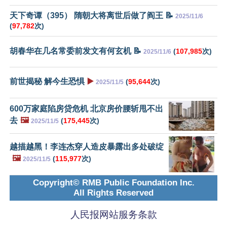
天下奇谭（395） 隋朝大将离世后做了阎王 📝
2025/11/6
(
97,782
次)
胡春华在几名常委前发文有何玄机 📝
(
107,985
次)
2025/11/6
前世揭秘 解今生恐惧
▶️
(
95,644
次)
2025/11/5
600万家庭陷房贷危机 北京房价腰斩甩不出
去
🖼️
(
175,445
次)
2025/11/5
越描越黑！李连杰穿人造皮暴露出多处破绽
🖼️
(
115,977
次)
2025/11/5
Copyright© RMB Public Foundation Inc.
All Rights Reserved
人民报网站服务条款