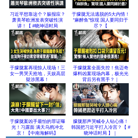
习近平想靠这个？躲报应？
于朦胧无法逃脱的5大内情！
萧美琴欧洲发表突破性演
“麻醉鱼”惊现 国人要同归于
讲！【 #晓坤话时局
尽？【
于朦胧案再现惊人现场！三
于朦胧案全面失控！焦迈奇
女一男哭天抢地，天娱高层
爆料凶案现场内幕，极光光
疑涉黑幕！
背后另有黑手？｜
于朦胧案凶手最怕的罪证曝
朦胧那声哭喊令人钻心痛！
光！习露面 满天乌鸦冲北
韩国把习近平打入冷宫？【 #
京！【中南海解码】
晓坤话时局 】｜