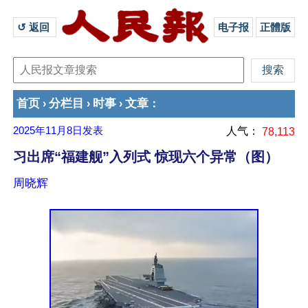
↺ 返回 
电子报
正體版
首页
分栏目
时事
文章
›
›
›
：
2025年11月8日
发表
人气：
78,113
习出席“福建舰”入列式 惊现六个异常（图）
周晓辉