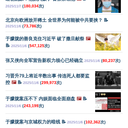
(
180,034
次)
2025/11/7
北京向欧洲放开稀土 全世界为何能被中共要挟？ 📝
(
73,786
次)
2025/11/6
于朦胧的善良克住习近平 破了撒旦献祭
🖼️
📝
(
547,125
次)
2025/11/6
张又侠向全军宣告新权力核心已经确立
(
80,237
次)
2025/11/6
习晋升79上将近半数出事 传连死人都要监
控
🖼️
📝
(
299,973
次)
2025/11/6
于朦胧案压不下 内娱面临全面崩盘
🖼️
📝
(
243,199
次)
2025/11/6
于朦胧案与京城权力的暗线 📝
(
102,362
次)
2025/11/6