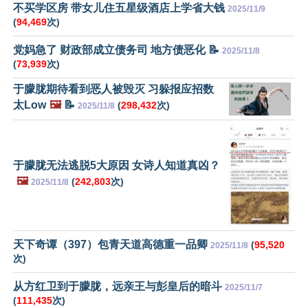
不买学区房 带女儿住五星级酒店上学省大钱
2025/11/9
(
94,469
次)
党妈急了 财政部成立债务司 地方债恶化 📝
2025/11/8
(
73,939
次)
于朦胧期待看到恶人被毁灭 习躲报应招数
太Low
🖼️
📝
(
298,432
次)
2025/11/8
于朦胧无法逃脱5大原因 女诗人知道真凶？
🖼️
(
242,803
次)
2025/11/8
天下奇谭（397）包青天道高德重一品卿
(
95,520
2025/11/8
次)
从方红卫到于朦胧，远亲王与彭皇后的暗斗
2025/11/7
(
111,435
次)