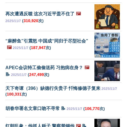
再次遭遇反噬 这次习近平盖不住了
🖼️
(
310,920
次)
2025/11/7
“麻醉鱼”引震怒 中国成“同归于尽型社会”
🖼️
(
187,947
次)
2025/11/7
APEC会议特工偷偷送药 习抱病在身？
🖼️
📝
(
247,499
次)
2025/11/7
天下奇谭（396）缺德行失贵子 忏悔修德子复来
2025/11/7
(
100,331
次)
胡春华署名文章口吻不寻常 📝
(
106,770
次)
2025/11/7
红朝乱象：他抓人贩子 警察禁锢他
🖼️
📝