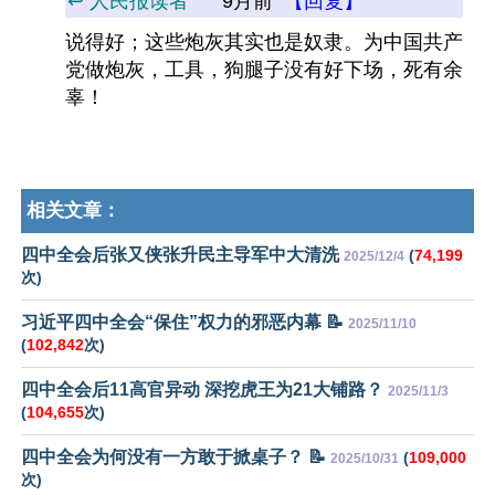
↩️ 人民报读者
9月前
【回复】
说得好；这些炮灰其实也是奴隶。为中国共产
党做炮灰，工具，狗腿子没有好下场，死有余
辜！
相关文章：
四中全会后张又侠张升民主导军中大清洗
(
74,199
2025/12/4
次)
习近平四中全会“保住”权力的邪恶内幕 📝
2025/11/10
(
102,842
次)
四中全会后11高官异动 深挖虎王为21大铺路？
2025/11/3
(
104,655
次)
四中全会为何没有一方敢于掀桌子？ 📝
(
109,000
2025/10/31
次)