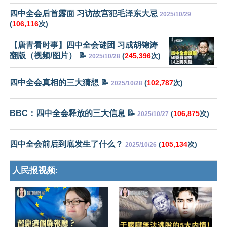
四中全会后首露面 习访故宫犯毛泽东大忌
2025/10/29
(
106,116
次)
【唐青看时事】四中全会谜团 习成胡锦涛
翻版（视频/图片） 📝
(
245,396
次)
2025/10/28
四中全会真相的三大猜想 📝
(
102,787
次)
2025/10/28
BBC：四中全会释放的三大信息 📝
(
106,875
次)
2025/10/27
四中全会前后到底发生了什么？
(
105,134
次)
2025/10/26
人民报视频: