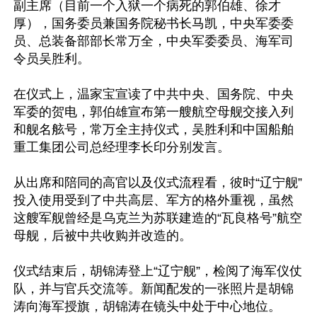
副主席（目前一个入狱一个病死的郭伯雄、徐才
厚），国务委员兼国务院秘书长马凯，中央军委委
员、总装备部部长常万全，中央军委委员、海军司
令员吴胜利。

在仪式上，温家宝宣读了中共中央、国务院、中央
军委的贺电，郭伯雄宣布第一艘航空母舰交接入列
和舰名舷号，常万全主持仪式，吴胜利和中国船舶
重工集团公司总经理李长印分别发言。

从出席和陪同的高官以及仪式流程看，彼时“辽宁舰”
投入使用受到了中共高层、军方的格外重视，虽然
这艘军舰曾经是乌克兰为苏联建造的“瓦良格号”航空
母舰，后被中共收购并改造的。

仪式结束后，胡锦涛登上“辽宁舰”，检阅了海军仪仗
队，并与官兵交流等。新闻配发的一张照片是胡锦
涛向海军授旗，胡锦涛在镜头中处于中心地位。
