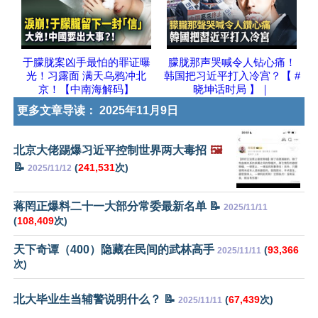
于朦胧案凶手最怕的罪证曝
朦胧那声哭喊令人钻心痛！
光！习露面 满天乌鸦冲北
韩国把习近平打入冷宫？【 #
京！【中南海解码】
晓坤话时局 】｜
更多文章导读：
2025年11月9日
北京大佬踢爆习近平控制世界两大毒招
🖼️
📝
(
241,531
次)
2025/11/12
蒋罔正爆料二十一大部分常委最新名单 📝
2025/11/11
(
108,409
次)
天下奇谭（400）隐藏在民间的武林高手
(
93,366
2025/11/11
次)
北大毕业生当辅警说明什么？ 📝
(
67,439
次)
2025/11/11