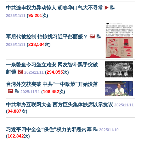
中共连串权力异动惊人 胡春华口气大不寻常
▶️
📝
(
95,201
次)
2025/11/11
军后代被控制 怕惊扰习近平彭丽媛？
🖼️
📝
(
238,504
次)
2025/11/11
一条鳌鱼令习坐立难安 网友智斗黑手突破
封锁
🖼️
(
294,055
次)
2025/11/11
台湾外交获突破 中共“一中政策”开始没落
🖼️
📝
(
106,452
次)
2025/11/11
中共举办互联网大会 西方巨头集体缺席以示抗议
2025/11/11
(
94,887
次)
习近平四中全会“保住”权力的邪恶内幕 📝
2025/11/10
(
102,842
次)