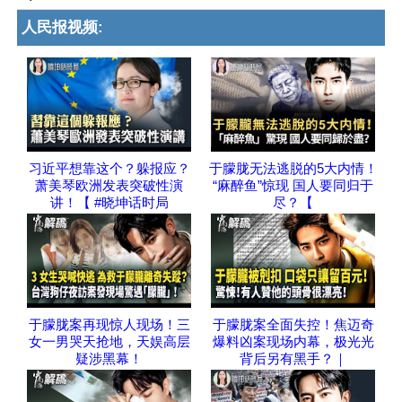
人民报视频:
习近平想靠这个？躲报应？
于朦胧无法逃脱的5大内情！
萧美琴欧洲发表突破性演
“麻醉鱼”惊现 国人要同归于
讲！【 #晓坤话时局
尽？【
于朦胧案再现惊人现场！三
于朦胧案全面失控！焦迈奇
女一男哭天抢地，天娱高层
爆料凶案现场内幕，极光光
疑涉黑幕！
背后另有黑手？｜