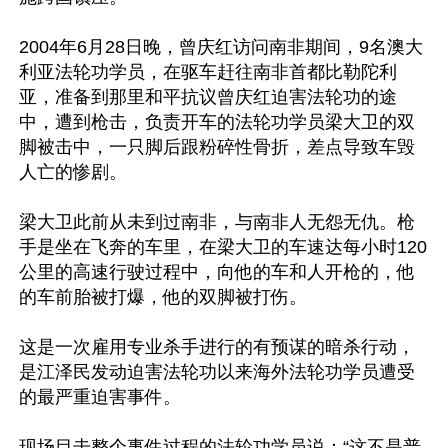
2004年6月28日晚，曾庆红访问南非期间，9名澳大
利亚法轮功学员，在驱车赶往南非首都比勒陀利
亚，准备到那里和平抗议曾庆红迫害法轮功的途
中，遭到枪击，负责开车的法轮功学员梁大卫的双
脚被击中，一只脚后跟粉碎性骨折，差点导致车毁
人亡的惨剧。

梁大卫此前从未到过南非，与南非人无怨无仇。枪
手是坐在飞奔的车里，在梁大卫的车速达每小时120
公里的高速行驶过程中，向他的车和人开枪的，他
的车前胎被打爆，他的双脚被打伤。

这是一次雇用专业杀手进行的有预谋的暗杀行动，
是江泽民发动迫害法轮功以来海外法轮功学员遭受
的最严重迫害事件。

现场目击整个事件过程的法轮功学员说：“这不是普