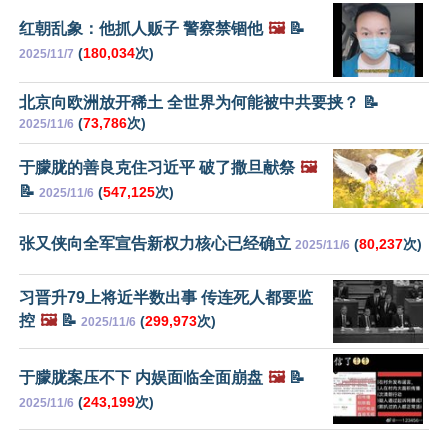
红朝乱象：他抓人贩子 警察禁锢他
🖼️
📝
(
180,034
次)
2025/11/7
北京向欧洲放开稀土 全世界为何能被中共要挟？ 📝
(
73,786
次)
2025/11/6
于朦胧的善良克住习近平 破了撒旦献祭
🖼️
📝
(
547,125
次)
2025/11/6
张又侠向全军宣告新权力核心已经确立
(
80,237
次)
2025/11/6
习晋升79上将近半数出事 传连死人都要监
控
🖼️
📝
(
299,973
次)
2025/11/6
于朦胧案压不下 内娱面临全面崩盘
🖼️
📝
(
243,199
次)
2025/11/6