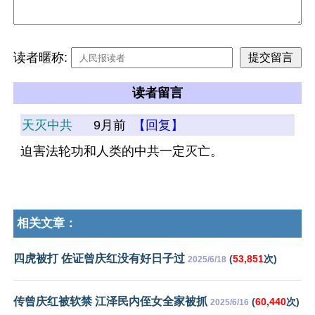
读者暱称:
读者留言
天灭中共
9月前
【回复】
迫害法轮功和人类的中共一定灭亡。
相关文章：
四虎被打 佐证曾庆红没有好日子过
(
53,851
次)
2025/6/18
传曾庆红被软禁 江泽民内侄女全家被抓
(
60,440
次)
2025/6/16