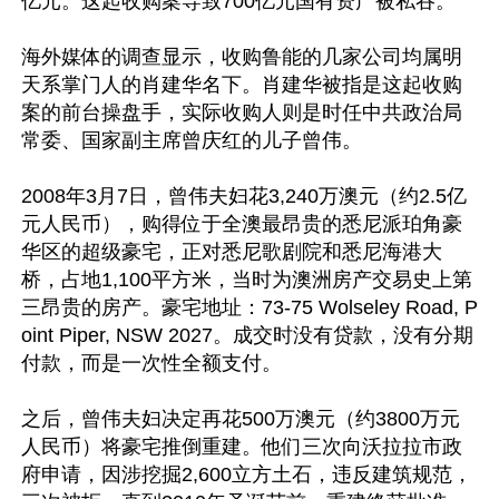
亿元。这起收购案导致700亿元国有资产被私吞。

海外媒体的调查显示，收购鲁能的几家公司均属明
天系掌门人的肖建华名下。肖建华被指是这起收购
案的前台操盘手，实际收购人则是时任中共政治局
常委、国家副主席曾庆红的儿子曾伟。

2008年3月7日，曾伟夫妇花3,240万澳元（约2.5亿
元人民币），购得位于全澳最昂贵的悉尼派珀角豪
华区的超级豪宅，正对悉尼歌剧院和悉尼海港大
桥，占地1,100平方米，当时为澳洲房产交易史上第
三昂贵的房产。豪宅地址：73-75 Wolseley Road, P
oint Piper, NSW 2027。成交时没有贷款，没有分期
付款，而是一次性全额支付。

之后，曾伟夫妇决定再花500万澳元（约3800万元
人民币）将豪宅推倒重建。他们三次向沃拉拉市政
府申请，因涉挖掘2,600立方土石，违反建筑规范，