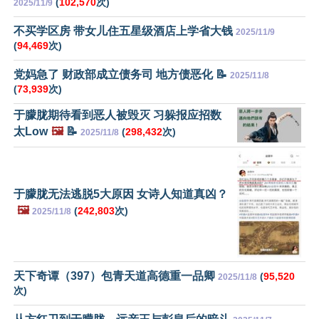
(
102,570
次)
2025/11/9
不买学区房 带女儿住五星级酒店上学省大钱
2025/11/9
(
94,469
次)
党妈急了 财政部成立债务司 地方债恶化 📝
2025/11/8
(
73,939
次)
于朦胧期待看到恶人被毁灭 习躲报应招数
太Low
🖼️
📝
(
298,432
次)
2025/11/8
于朦胧无法逃脱5大原因 女诗人知道真凶？
🖼️
(
242,803
次)
2025/11/8
天下奇谭（397）包青天道高德重一品卿
(
95,520
2025/11/8
次)