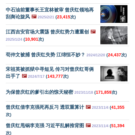
中石油前董事长王宜林被审 曾庆红领地再
刮舆论旋风
🖼️
(
23,415
次)
2025/2/21
江西吉安官场大震荡 曾庆红势力遭重创
🖼️
(
10,901
次)
2025/1/24
苟仲文被捕 曾庆红失势 江绵恒不妙？
(
24,437
次)
2024/12/20
宋祖英被抓狱中寻短见 传习对曾庆红哥俩
出手了
🖼️
(
143,777
次)
2024/7/17
为保曾庆红的爹引出的惊天秘密
(
171,859
次)
2023/11/18
曾庆红借李克强死再反习 透双重算计
🖼️
(
41,355
2023/11/4
次)
曾庆红甩锅李克强 习近平乱解推背图
🖼️
(
51,394
2023/11/4
次)