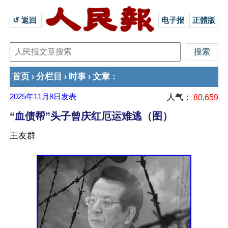
↺ 返回 
电子报
正體版
首页
分栏目
时事
文章
›
›
›
：
2025年11月8日
发表
人气：
80,659
“血债帮”头子曾庆红厄运难逃（图）
王友群