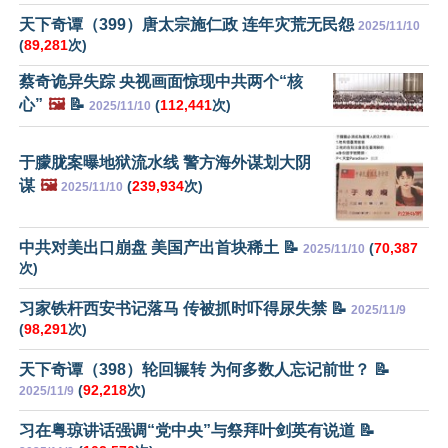
天下奇谭（399）唐太宗施仁政 连年灾荒无民怨
2025/11/10
(
89,281
次)
蔡奇诡异失踪 央视画面惊现中共两个“核
心”
🖼️
📝
(
112,441
次)
2025/11/10
于朦胧案曝地狱流水线 警方海外谋划大阴
谋
🖼️
(
239,934
次)
2025/11/10
中共对美出口崩盘 美国产出首块稀土 📝
(
70,387
2025/11/10
次)
习家铁杆西安书记落马 传被抓时吓得尿失禁 📝
2025/11/9
(
98,291
次)
天下奇谭（398）轮回辗转 为何多数人忘记前世？ 📝
(
92,218
次)
2025/11/9
习在粤琼讲话强调“党中央”与祭拜叶剑英有说道 📝