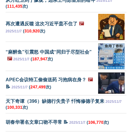
从方红卫到于朦胧，远亲王与彭皇后的暗斗
2025/11/7
(
111,435
次)
再次遭遇反噬 这次习近平盖不住了
🖼️
(
310,920
次)
2025/11/7
“麻醉鱼”引震怒 中国成“同归于尽型社会”
🖼️
(
187,947
次)
2025/11/7
APEC会议特工偷偷送药 习抱病在身？
🖼️
📝
(
247,499
次)
2025/11/7
天下奇谭（396）缺德行失贵子 忏悔修德子复来
2025/11/7
(
100,331
次)
胡春华署名文章口吻不寻常 📝
(
106,770
次)
2025/11/7