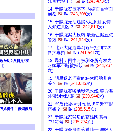
北川危险了！
🖼️
📝 (
243,473
次)
14. 于朦胧案压不下 内娱面临全面
崩盘
🖼️
📝 (
243,209
次)
15. 于朦胧无法逃脱5大原因 女诗
人知道真凶？
🖼️
(
242,813
次)
16. 于朦胧案大反转 最新证据直怼
警方
🖼️
📝 (
241,944
次)
17. 北京大佬踢爆习近平控制世界
两大毒招
🖼️
📝 (
241,541
次)
18. 爆料：四中习被剥夺所有权力
无收敛？反日是“双
习家军不断被摧毁
🖼️
📝 (
241,267
！【
次)
19. 明星返老还童的秘密跟胎儿有
关？
🖼️
📝 (
241,085
次)
20. 于朦胧案曝地狱流水线 警方海
外谋划大阴谋
🖼️
(
239,944
次)
21. 军后代被控制 怕惊扰习近平彭
丽媛？
🖼️
📝 (
238,515
次)
假货横行！ 假烟假酒
22. 于朦胧案背后的蔡姓阴谋与
731符号
🖼️
(
235,274
次)
23. 于朦胧全身血液被抽干 年轻人