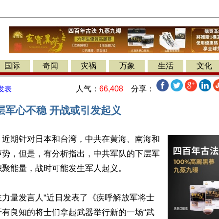
国际
奇闻
灾祸
万象
生活
文化
人气：
66,408
分享：
发表
层军心不稳 开战或引发起义
】近期针对日本和台湾，中共在黄海、南海和
声势，但是，有分析指出，中共军队的下层军
聚能量，战时可能发生军人起义。

主力量发言人”近日发表了《疾呼解放军将士
吁有良知的将士们拿起武器举行新的一场“武