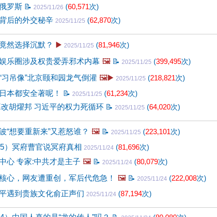
袒俄罗斯
📝
(
60,571
次)
2025/11/26
背后的外交秘辛
(
62,870
次)
2025/11/25
竟然选择沉默？
▶️
(
81,946
次)
2025/11/25
娱乐圈涉及权贵爱弄邪术内幕
🖼️
📝
(
399,495
次)
2025/11/25
“习吊像”北京颐和园龙气倒灌
🖼️▶️
(
218,821
次)
2025/11/25
日本都安全著呢！
📝
(
61,234
次)
2025/11/25
篡改胡燿邦 习近平的权力死循环
📝
(
64,020
次)
2025/11/25
波“想要重新来”又惹怒谁？
🖼️
📝
(
223,101
次)
2025/11/25
15）冥府曹官说冥府真相
(
81,696
次)
2025/11/24
中心 专家:中共才是主子
🖼️
📝
(
80,079
次)
2025/11/24
核心，网友遭重创，军后代危急！
🖼️
📝
(
222,008
次)
2025/11/24
平遇到贵族文化俞正声们
(
87,194
次)
2025/11/24