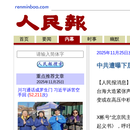
首页
要闻
内幕
时事
幽默
2025年11月25日
中共遭曝下
重点推荐文章
2025年11月25日
【人民报消息
川习通话成罗生门 习近平诉苦空
台海大造紧张
手回 (
52,211
次)
变或在高压中积
X帐号“北京民
起义书》，呼