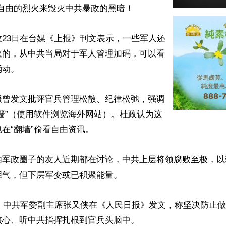
自由的烈火来毁灭中共暴政的黑暗！

23日在台媒《上报》刊文表示，一些军人还
想的，从中共当局对于军人管理加码，可以看
动。

报曾发文批评官兵管理松散、纪律松弛，强调
墙”（使用软件浏览海外网站）。杜政认为这
在“翻墙”偷看自由资讯。

内军政圈子的友人近期都在讨论，中共上层将领腐败至极，以
气，但下层军变或已积聚能量。

日，中共军委副主席张又侠在《人民日报》发文，称坚决防止做
心、听中共指挥扎根到官兵头脑中。
