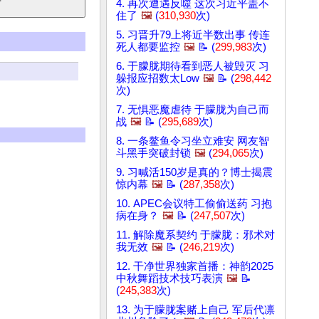
4. 再次遭遇反噬 这次习近平盖不
住了
🖼️
(
310,930
次)
5. 习晋升79上将近半数出事 传连
死人都要监控
🖼️
📝 (
299,983
次)
6. 于朦胧期待看到恶人被毁灭 习
躲报应招数太Low
🖼️
📝 (
298,442
次)
7. 无惧恶魔虐待 于朦胧为自己而
战
🖼️
📝 (
295,689
次)
8. 一条鳌鱼令习坐立难安 网友智
斗黑手突破封锁
🖼️
(
294,065
次)
9. 习喊活150岁是真的？博士揭震
惊内幕
🖼️
📝 (
287,358
次)
10. APEC会议特工偷偷送药 习抱
病在身？
🖼️
📝 (
247,507
次)
11. 解除魔系契约 于朦胧：邪术对
我无效
🖼️
📝 (
246,219
次)
12. 干净世界独家首播：神韵2025
中秋舞蹈技术技巧表演
🖼️
📝
(
245,383
次)
13. 为于朦胧案赌上自己 军后代凛