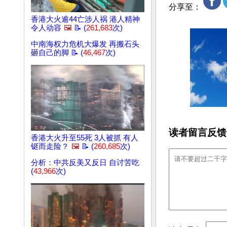
分享至：
香港大火逾44亡涉人祸 港人精神
令人动容
🖼️
📝 (
261,683
次)
中南海权力危机大爆发 再搬石头
砸自己的脚 📝 (
46,467
次)
读者留言反馈
香港大火升至55死 3人被抓 有人
铤而走险？
🖼️
📝 (
260,685
次)
分析：中共反美又反日 自讨苦吃
(
43,966
次)