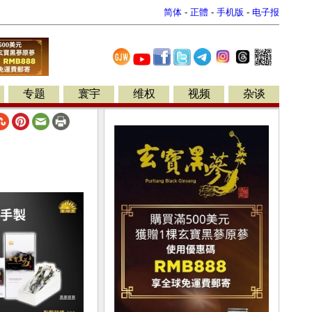
简体
-
正體
-
手机版
-
电子报
专题
寰宇
维权
视频
杂谈