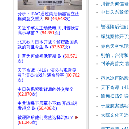
川普为何偏
中日关系紧张
分析：IPAC通过禁活摘器官立法
框架意义重大
🖼️
(
46,543
次)
被诬陷后他们
习近平罕见主动致电 向川普状告
高示早苗？ (
84,351
次)
朦胧案掀开了
北京欲向日本开战？解密敌国条
赤色天空惊现
款的前世今生 📝 (
87,503
次)
别怕，台湾和
川普为何偏袒俄罗斯 📝 (
60,571
次)
封杀高善文 
天下奇谭（416）济公与观音显
灵? 演员拍戏时遇奇异事 (
60,762
范冰冰再陷风
次)
天下奇谭（4
中日关系紧张背后的外交秘辛
(
62,870
次)
缅甸扫荡诈骗
中共遭曝下层军心不稳 开战或引
于朦胧案撼动
发起义 📝 (
66,408
次)
大院文化习近
被诬陷后他们竟然选择沉默？
▶️
(
81,946
次)