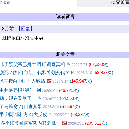
读者留言
8月前
【回复】
，就把枪口对准党中央。
相关文章
儿子疑父亲已身亡 呼吁调查真相
📝
(
62,330
次)
2026/2/21
濒死 习如何向红二代和将领交代？
📝
(
58,937
次)
2026/2/19
CIA直接向中国军人喊话
🖼️
(
145,947
次)
2026/2/14
中共最恐惧的那一刻
(
46,725
次)
2026/2/14
劫，现在又悬了？
📝
(
64,969
次)
2026/2/12
了马蜂窝 习自食其果
(
61,667
次)
2026/2/12
手 刘源邓朴方21大反攻
📝
(
63,337
次)
2026/2/11
 多个细节暴露军队内部危机？
🖼️
(
209,512
次)
2026/2/11