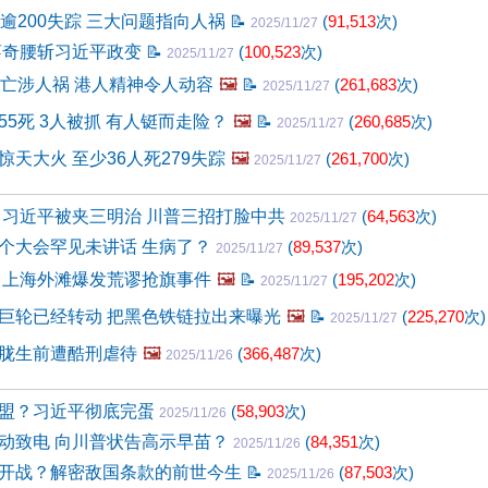
死逾200失踪 三大问题指向人祸
📝
(
91,513
次)
2025/11/27
蔡奇腰斩习近平政变
📝
(
100,523
次)
2025/11/27
4亡涉人祸 港人精神令人动容
🖼️
📝
(
261,683
次)
2025/11/27
5死 3人被抓 有人铤而走险？
🖼️
📝
(
260,685
次)
2025/11/27
天大火 至少36人死279失踪
🖼️
(
261,700
次)
2025/11/27
 习近平被夹三明治 川普三招打脸中共
(
64,563
次)
2025/11/27
个大会罕见未讲话 生病了？
(
89,537
次)
2025/11/27
 上海外滩爆发荒谬抢旗事件
🖼️
📝
(
195,202
次)
2025/11/27
巨轮已经转动 把黑色铁链拉出来曝光
🖼️
📝
(
225,270
次)
2025/11/27
胧生前遭酷刑虐待
🖼️
(
366,487
次)
2025/11/26
盟？习近平彻底完蛋
(
58,903
次)
2025/11/26
动致电 向川普状告高示早苗？
(
84,351
次)
2025/11/26
开战？解密敌国条款的前世今生
📝
(
87,503
次)
2025/11/26