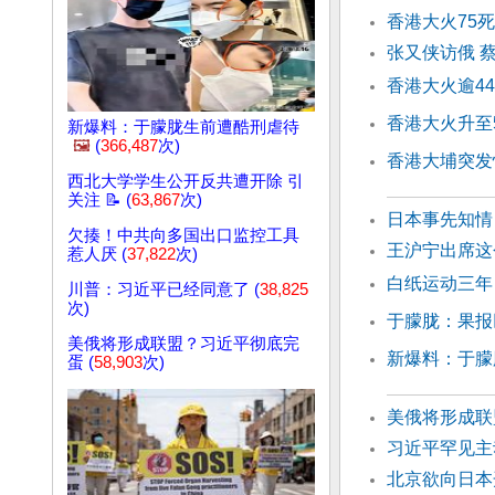
香港大火75
张又侠访俄 
香港大火逾4
香港大火升至5
新爆料：于朦胧生前遭酷刑虐待
🖼️
(
366,487
次)
香港大埔突发惊
西北大学学生公开反共遭开除 引
关注 📝 (
63,867
次)
日本事先知情
欠揍！中共向多国出口监控工具
王沪宁出席这
惹人厌 (
37,822
次)
白纸运动三年
川普：习近平已经同意了 (
38,825
次)
于朦胧：果报
美俄将形成联盟？习近平彻底完
新爆料：于朦
蛋 (
58,903
次)
美俄将形成联
习近平罕见主
北京欲向日本