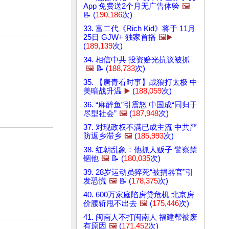
App 免费送2个月无广告体验
🖼️
📝 (
190,186
次)
33. 富二代《Rich Kid》将于 11月
25日 GJW+ 独家首播
🖼️▶️
(
189,139
次)
34. 相信中共 投资赔光抗议被抓
🖼️
📝 (
188,733
次)
35. 【唐青看时事】战狼打太极 中
美暗战升温
▶️
(
188,059
次)
36. “麻醉鱼”引震怒 中国成“同归于
尽型社会”
🖼️
(
187,948
次)
37. 对现政权不满已成主流 中共严
防返乡滞乡
🖼️
(
185,993
次)
38. 红朝乱象：他抓人贩子 警察禁
锢他
🖼️
📝 (
180,035
次)
39. 28岁运动员猝死“被捐器官”引
发恐慌
🖼️
📝 (
178,375
次)
40. 600万家庭陷房贷危机 北京房
价腰斩甩不出去
🖼️
(
175,446
次)
41. 闽南人不打闽南人 福建帮被废
有原因
🖼️
(
171,452
次)