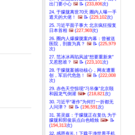
出门要小心
🖼️
📝 (
233,806
次)
24. 于朦胧离世70天 圈内人曝一手
遮天的大佬！
🖼️
📝 (
229,102
次)
25. 习近平面子事大 北京疯狂报复
日本首相
🖼️
(
227,969
次)
26. 圈内人爆朦胧案内幕：曾被送
医院，剖腹为真？
🖼️
📝 (
225,979
次)
27. 范冰冰再陷风波“想要重新来”
又惹怒谁？
🖼️
📝 (
223,101
次)
28. 于朦胧案撼动核心，网友遭重
创，军后代危急！
🖼️
📝 (
222,008
次)
29. 赤色天空惊现“习吊像”北京颐
和园龙气倒灌
🖼️▶️
(
218,821
次)
30. 习近平“著作”为何打一折都无
人问津？
🖼️
📝 (
196,591
次)
31. 英灵媒：于朦胧正在复仇 为于
朦胧和郭俊辰点白色蜡烛
🖼️▶️
📝
(
194,313
次)
32. 感恩有礼！下载干净世界手机