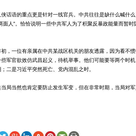
又侠话语的重点更是针对一线官兵。中共往往是缺什么喊什么
“两面人”。恰恰说明一些中共军人为了积聚反暴政能量而暂时
年初，一位有亲属在中共某战区机关的朋友透露，因为看不惯
一些军官欲效仿武昌起义，待机举事。他们可能要等两个时机
；二是习近平突然死亡、党内混乱之时。

共当局当然也肯定要防止发生军变，但在非常时期，当局对军
ww.renminbao.com/rmb/articles/2025/11/25/93133.html