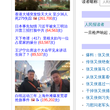
读者暱称:
香港大埔突发惊天大火 至少36人
死279失踪
🖼️
(
261,700
次)
人民报读者
日本事先知情 习近平被夹三明治
川普三招打脸中共 (
64,563
次)
一旦枪声响起
天下奇谭（417）里根夫妇与一位
占星家的缘分 (
63,587
次)
王沪宁出席这个大会罕见未讲话
生病了？ (
89,537
次)
爆料：张又侠
传张又侠绝食
张又侠落马 
从张又侠案看
张又侠逃过一
干掉张又侠捅
白纸运动三年 上海外滩爆发荒谬
张又侠倒习失
抢旗事件
🖼️
📝 (
195,202
次)
习慰问老军头