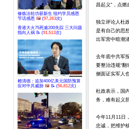
昌起义”，点燃
修炼法轮功获新生 纽约学员感恩
节话感恩
🖼️
(
97,263
次)
独立评论人杜政
香港大火75死逾200失踪 三大问题
是有自己的思
指向人祸 📝 (
91,513
次)
出军营中暗潮涌
去年底中共军
要整治违规“翻
侧面证实军人也
赖清德：追加400亿美元国防预算
应对中共威胁
🖼️
📝 (
56,812
次)
杜政表示，国
务，难有起义胆
今年11月11
忠诚，把维护核