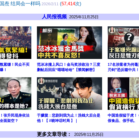
国焘 结局会一样吗
(
57,414
次)
2026/2/11
人民报视频
2025年11月25日
氛紧绷！民众不买
范冰冰撞上风口！金马奖涉政治？三度
17名涉案者为何毫
爆！
删帖后回应“嘻嘻哈哈”【禁闻解密】
刃剑”恐反噬中共
京！张升民现身依法
于朦胧：悲剧到我为止！洗钱大后台是
中国造假猛于虎！ 
全面架空？
他！【 #晓坤话时局 】｜
假食品、假手机、
更多文章导读：
2025年11月25日