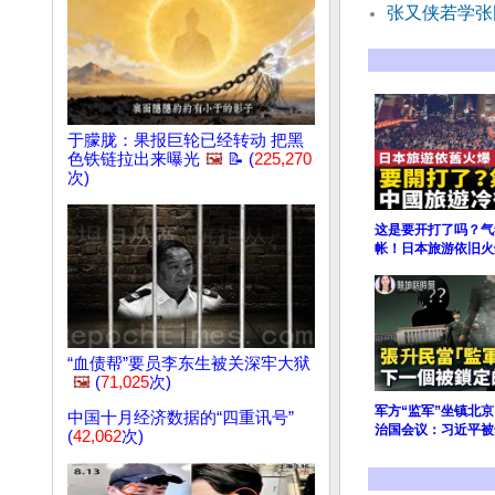
张又侠若学张
于朦胧：果报巨轮已经转动 把黑
色铁链拉出来曝光
🖼️
📝 (
225,270
次)
这是要开打了吗？气
帐！日本旅游依旧火
“血债帮”要员李东生被关深牢大狱
🖼️
(
71,025
次)
军方“监军”坐镇北
中国十月经济数据的“四重讯号”
治国会议：习近平被
(
42,062
次)