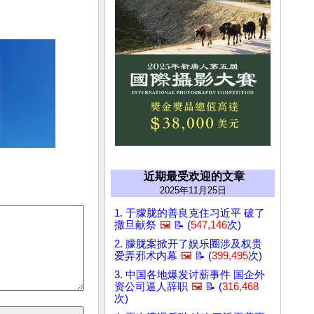
近期最受欢迎的文章
2025年11月25日
1. 于朦胧的善良克住习近平 破了
撒旦献祭
🖼️
📝 (
547,146
次)
2. 朦胧案掀开了娱乐圈涉及权贵
爱弄邪术内幕
🖼️
📝 (
399,495
次)
3. 中国各地爆发讨薪事件 国企外
资公司逼人辞职
🖼️
📝 (
316,468
次)