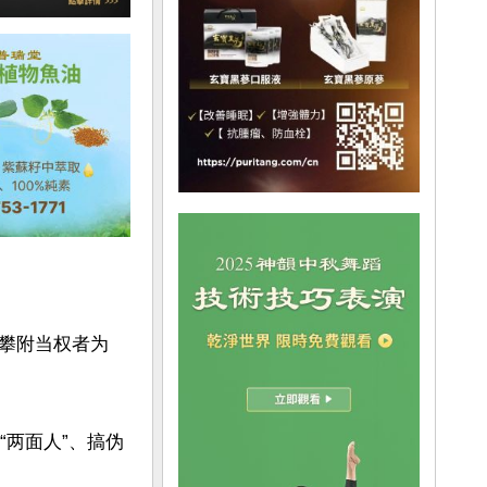
攀附当权者为
“两面人”、搞伪