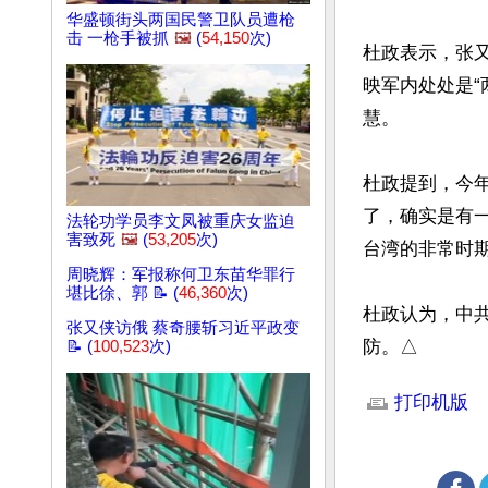
华盛顿街头两国民警卫队员遭枪
击 一枪手被抓
🖼️
(
54,150
次)
杜政表示，张
映军内处处是
慧。

杜政提到，今
了，确实是有
法轮功学员李文凤被重庆女监迫
害致死
🖼️
(
53,205
次)
台湾的非常时期
周晓辉：军报称何卫东苗华罪行
堪比徐、郭 📝 (
46,360
次)
杜政认为，中
张又侠访俄 蔡奇腰斩习近平政变
防。△
📝 (
100,523
次)
文章网址: http://w
打印机版