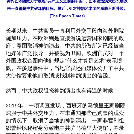
神韵艺术团致力于展现“共产主义之前的中国”，艺术团巡演大巴长期以
来一直都是中共破坏的目标。最近，针对神韵艺术团的威胁不断升级。
(The Epoch Times)
长期以来，中共官员一直利用外交手段向海外剧院
施加压力。在欧洲则是直接游说运营国家剧院的政
府，意图取消神韵演出。中共的所做所为已经被当
地媒体广泛报导，并被视为丑闻。欧洲官员对一个
外国政权企图向他们规定“什么才算是艺术”表示愤
慨。在多起事件中，当地官员还向媒体公开了中共
大使馆要求他们取消或抵制神韵演出的信函。

然而，中共政权阻挠神韵演出也有得逞的时候。

2019年，一项调查发现，西班牙的马德里王家剧院
屈服于中共外交压力，在未通知那些已购票的观众
的情况下，取消了当地的神韵演出。一家非营利组
织曾经以秘密身分致电中共驻马德里大使馆，并录