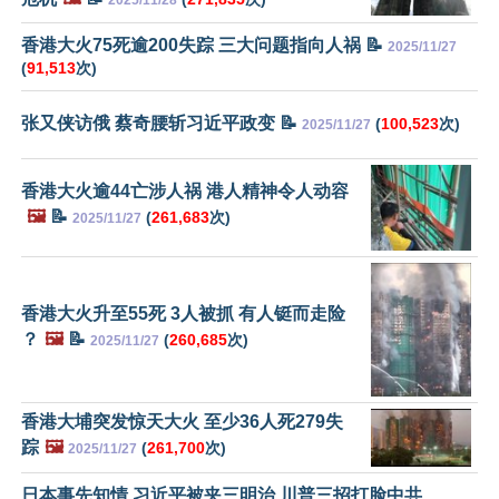
香港大火75死逾200失踪 三大问题指向人祸 📝
2025/11/27
(
91,513
次)
张又侠访俄 蔡奇腰斩习近平政变 📝
(
100,523
次)
2025/11/27
香港大火逾44亡涉人祸 港人精神令人动容
🖼️
📝
(
261,683
次)
2025/11/27
香港大火升至55死 3人被抓 有人铤而走险
？
🖼️
📝
(
260,685
次)
2025/11/27
香港大埔突发惊天大火 至少36人死279失
踪
🖼️
(
261,700
次)
2025/11/27
日本事先知情 习近平被夹三明治 川普三招打脸中共