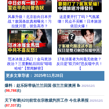
风暴升级！北京欲向日本开
这是要开打了吗？气氛紧
战？敌国条款真相曝光！习
绷！民众不买帐！日本旅游
拉拢川普，状告高市？
依旧火爆！
范冰冰撞上风口！金马奖涉
17名涉案者为何毫无收敛？
政治？三度删帖后回应“嘻嘻
反日是“双刃剑”恐反噬中共！
哈哈”【禁闻解密】
【
更多文章导读：
2025年11月28日
爆料：赵乐际带杨兰兰回国 假兰兰留澳洲 📝
2025/12/1
(
98,788
次)
天下奇谭(420)前世在宗教裁判所工作 今生承果报
2025/12/1
(
87,337
次)