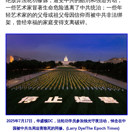
绝放弃法轮功修炼，遭受中共的酷刑和强迫劳动；
一些艺术家冒著生命危险逃离了中共统治；一些年
轻艺术家的的父母或祖父母因信仰而被中共非法绑
架，曾经幸福的家庭变得支离破碎。

2025年7月17日，华盛顿DC，法轮功学员参加烛光守夜活动，悼念在中
国被中共当局迫害致死的同修。(Larry Dye/The Epoch Times)