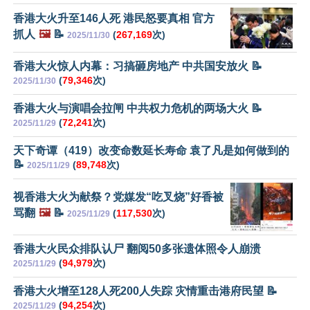
香港大火升至146人死 港民怒要真相 官方
抓人
🖼️
📝
(
267,169
次)
2025/11/30
香港大火惊人内幕：习搞砸房地产 中共国安放火 📝
(
79,346
次)
2025/11/30
香港大火与演唱会拉闸 中共权力危机的两场大火 📝
(
72,241
次)
2025/11/29
天下奇谭（419）改变命数延长寿命 袁了凡是如何做到的
📝
(
89,748
次)
2025/11/29
视香港大火为献祭？党媒发“吃叉烧”好香被
骂翻
🖼️
📝
(
117,530
次)
2025/11/29
香港大火民众排队认尸 翻阅50多张遗体照令人崩溃
(
94,979
次)
2025/11/29
香港大火增至128人死200人失踪 灾情重击港府民望 📝
(
94,254
次)
2025/11/29