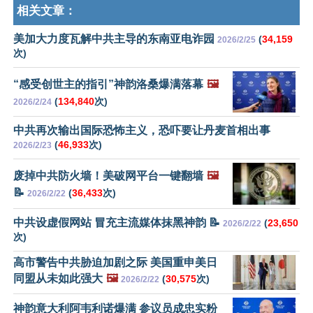
相关文章：
美加大力度瓦解中共主导的东南亚电诈园
(
34,159
2026/2/25
次)
“感受创世主的指引”神韵洛桑爆满落幕
🖼️
(
134,840
次)
2026/2/24
中共再次输出国际恐怖主义，恐吓要让丹麦首相出事
(
46,933
次)
2026/2/23
废掉中共防火墙！美破网平台一键翻墙
🖼️
📝
(
36,433
次)
2026/2/22
中共设虚假网站 冒充主流媒体抹黑神韵 📝
(
23,650
2026/2/22
次)
高市警告中共胁迫加剧之际 美国重申美日
同盟从未如此强大
🖼️
(
30,575
次)
2026/2/22
神韵意大利阿韦利诺爆满 参议员成忠实粉