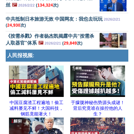
丝
🖼️
(
134,324
次)
2026/2/22
中共抵制日本旅游无效 中国网友：我也去玩玩
2026/2/21
(
24,930
次)
《按需杀戮》作者杨杰凯揭露中共“按需杀
人取器官”体系
🖼️
(
29,849
次)
2026/2/21
人民报视频:
中国豆腐渣工程遍地！偷工
于朦胧神秘伤势源头成谜！
减料屡见不鲜！大国科技，
背后究竟谁在操控他的人
钢筋竟能著火！
生？