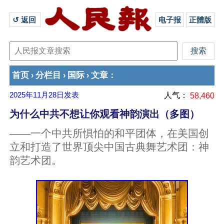
↺ 返回 
电子报
正體版
首页
分栏目
国际
文章
›
›
›
：
2025年11月28日
发表
人气：
58,460
为什么中共不想让你观看神韵演出（多图）
——一个中共所惧怕的和平团体，在美国创
立和打造了世界顶尖中国古典舞艺术团：神
韵艺术团。