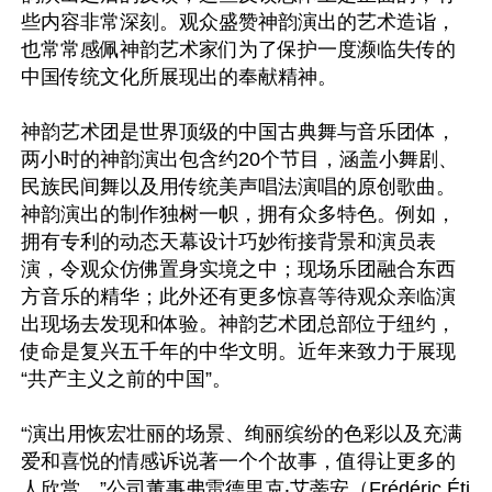
些内容非常深刻。观众盛赞神韵演出的艺术造诣，
也常常感佩神韵艺术家们为了保护一度濒临失传的
中国传统文化所展现出的奉献精神。

神韵艺术团是世界顶级的中国古典舞与音乐团体，
两小时的神韵演出包含约20个节目，涵盖小舞剧、
民族民间舞以及用传统美声唱法演唱的原创歌曲。
神韵演出的制作独树一帜，拥有众多特色。例如，
拥有专利的动态天幕设计巧妙衔接背景和演员表
演，令观众仿佛置身实境之中；现场乐团融合东西
方音乐的精华；此外还有更多惊喜等待观众亲临演
出现场去发现和体验。神韵艺术团总部位于纽约，
使命是复兴五千年的中华文明。近年来致力于展现
“共产主义之前的中国”。

“演出用恢宏壮丽的场景、绚丽缤纷的色彩以及充满
爱和喜悦的情感诉说著一个个故事，值得让更多的
人欣赏。”公司董事弗雷德里克‧艾蒂安（Frédéric Éti