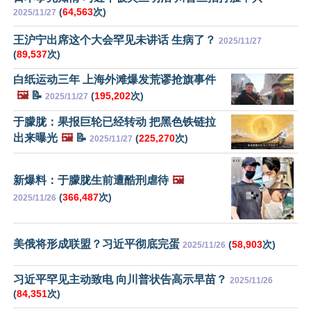
(
64,563
次)
2025/11/27
王沪宁出席这个大会罕见未讲话 生病了？
2025/11/27
(
89,537
次)
白纸运动三年 上海外滩爆发荒谬抢旗事件
🖼️
📝
(
195,202
次)
2025/11/27
于朦胧：果报巨轮已经转动 把黑色铁链拉
出来曝光
🖼️
📝
(
225,270
次)
2025/11/27
新爆料：于朦胧生前遭酷刑虐待
🖼️
(
366,487
次)
2025/11/26
美俄将形成联盟？习近平彻底完蛋
(
58,903
次)
2025/11/26
习近平罕见主动致电 向川普状告高示早苗？
2025/11/26
(
84,351
次)