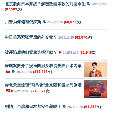
北京欲向日本开战？解密敌国条款的前世今生 📝
2025/11/26
(
87,503
次)
川普为何偏袒俄罗斯 📝
(
60,571
次)
2025/11/26
中日关系紧张背后的外交秘辛
(
62,870
次)
2025/11/25
被诬陷后他们竟然选择沉默？
▶️
(
81,946
次)
2025/11/25
朦胧案掀开了娱乐圈涉及权贵爱弄邪术内幕
🖼️
📝
(
399,495
次)
2025/11/25
赤色天空惊现“习吊像”北京颐和园龙气倒灌
🖼️▶️
(
218,821
次)
2025/11/25
别怕，台湾和日本都安全著呢！ 📝
(
61,234
次)
2025/11/25