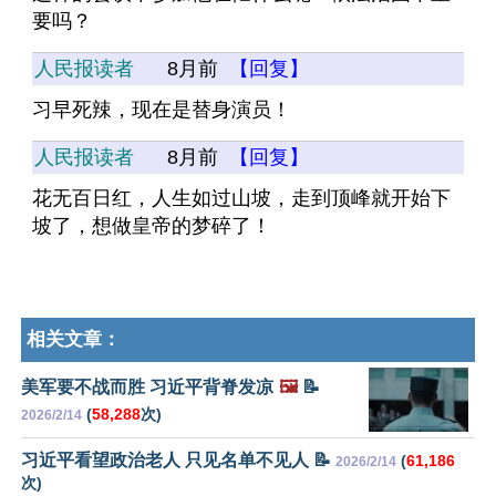
要吗？
人民报读者
8月前
【回复】
习早死辣，现在是替身演员！
人民报读者
8月前
【回复】
花无百日红，人生如过山坡，走到顶峰就开始下
坡了，想做皇帝的梦碎了！
相关文章：
美军要不战而胜 习近平背脊发凉
🖼️
📝
(
58,288
次)
2026/2/14
习近平看望政治老人 只见名单不见人 📝
(
61,186
2026/2/14
次)