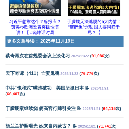
习近平想靠这个？躲报应？
于朦胧无法逃脱的5大内情！
萧美琴欧洲发表突破性演
“麻醉鱼”惊现 国人要同归于
讲！【 #晓坤话时局
尽？【
更多文章导读：
2025年11月19日
蔡奇再次在首规委会议上淡化习
(
91,086
次)
2025/11/22
天下奇谭（411）亡妻鬼魂
(
76,776
次)
2025/11/22
中共“饱和式”嘴炮破功 美国坚挺日本 📝
2025/11/21
(
66,407
次)
于朦胧案继续烧 俩高官行踪引关注 📝
(
64,115
次)
2025/11/21
杨兰兰护照曝光 她来自内蒙古？ 📝
(
71,741
次)
2025/11/21