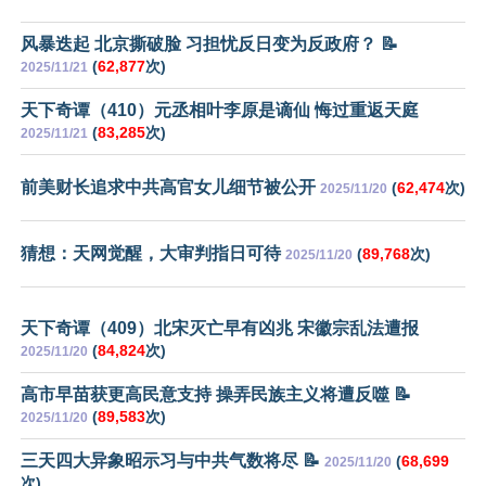
风暴迭起 北京撕破脸 习担忧反日变为反政府？ 📝
(
62,877
次)
2025/11/21
天下奇谭（410）元丞相叶李原是谪仙 悔过重返天庭
(
83,285
次)
2025/11/21
前美财长追求中共高官女儿细节被公开
(
62,474
次)
2025/11/20
猜想：天网觉醒，大审判指日可待
(
89,768
次)
2025/11/20
天下奇谭（409）北宋灭亡早有凶兆 宋徽宗乱法遭报
(
84,824
次)
2025/11/20
高市早苗获更高民意支持 操弄民族主义将遭反噬 📝
(
89,583
次)
2025/11/20
三天四大异象昭示习与中共气数将尽 📝
(
68,699
2025/11/20
次)