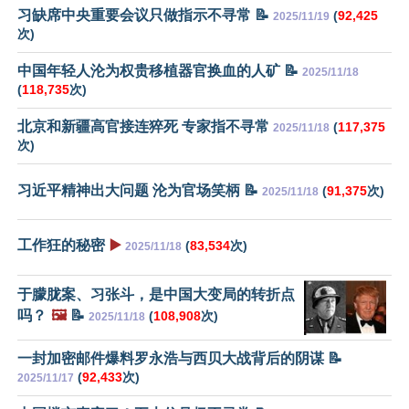
习缺席中央重要会议只做指示不寻常 📝
(
92,425
2025/11/19
次)
中国年轻人沦为权贵移植器官换血的人矿 📝
2025/11/18
(
118,735
次)
北京和新疆高官接连猝死 专家指不寻常
(
117,375
2025/11/18
次)
习近平精神出大问题 沦为官场笑柄 📝
(
91,375
次)
2025/11/18
工作狂的秘密
▶️
(
83,534
次)
2025/11/18
于朦胧案、习张斗，是中国大变局的转折点
吗？
🖼️
📝
(
108,908
次)
2025/11/18
一封加密邮件爆料罗永浩与西贝大战背后的阴谋 📝
(
92,433
次)
2025/11/17