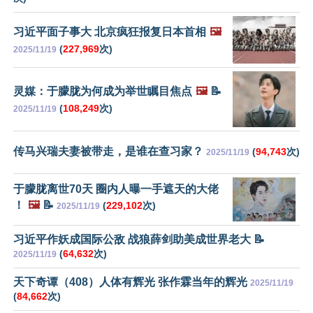
习近平面子事大 北京疯狂报复日本首相
🖼️
(
227,969
次)
2025/11/19
灵媒：于朦胧为何成为举世瞩目焦点
🖼️
📝
(
108,249
次)
2025/11/19
传马兴瑞夫妻被带走，是谁在查习家？
(
94,743
次)
2025/11/19
于朦胧离世70天 圈内人曝一手遮天的大佬
！
🖼️
📝
(
229,102
次)
2025/11/19
习近平作妖成国际公敌 战狼薛剑助美成世界老大 📝
(
64,632
次)
2025/11/19
天下奇谭（408）人体有辉光 张作霖当年的辉光
2025/11/19
(
84,662
次)