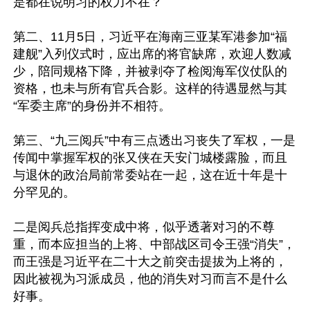
是都在说明习的权力不在？

第二、11月5日，习近平在海南三亚某军港参加“福
建舰”入列仪式时，应出席的将官缺席，欢迎人数减
少，陪同规格下降，并被剥夺了检阅海军仪仗队的
资格，也未与所有官兵合影。这样的待遇显然与其
“军委主席”的身份并不相符。

第三、“九三阅兵”中有三点透出习丧失了军权，一是
传闻中掌握军权的张又侠在天安门城楼露脸，而且
与退休的政治局前常委站在一起，这在近十年是十
分罕见的。

二是阅兵总指挥变成中将，似乎透著对习的不尊
重，而本应担当的上将、中部战区司令王强“消失”，
而王强是习近平在二十大之前突击提拔为上将的，
因此被视为习派成员，他的消失对习而言不是什么
好事。
