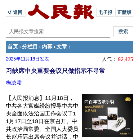
↺ 返回 
电子报
正體版
首页
分栏目
内幕
文章
›
›
›
：
2025年11月18日
发表
人气：
92,425
习缺席中央重要会议只做指示不寻常
梅凌霜
【人民报消息】11月18日，
中共各大官媒纷纷报导中共中
央全面依法治国工作会议于1
1月17日至18日在京召开。中
共政治局常委、全国人大委员
长赵乐际出席会议并讲话，中