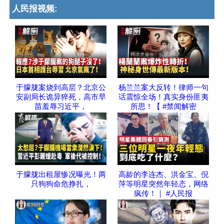
人民报视频:
于朦胧案烧到高层？北京公
杨兰兰案大反转！律师一句
安副局长诡异猝死，高市早
话震惊全场！真实身份匪夷
苗羞辱习近平，
所思！【 #禁闻解密
于朦胧出租屋惨况曝光！两
高龄的李连杰、洪金宝、倪
只狗狗命危挣扎，
萍等明星突然年轻态，网络
疯传！｜ #人民报