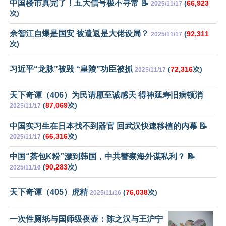
中国楼市真完了！五大信号极不寻常 📝
(
66,923
2025/11/17
次)
佘智江自爆是国安 被遣返是大佬设局？
(
92,311
2025/11/17
次)
习近平“龙脉”被毁 “皇陵”功臣被抓
(
72,316
次)
2025/11/17
天下奇谭（406）为民请愿至诚感天 得神延寿旧病顿消
(
87,069
次)
2025/11/17
中国实习生在日本找不到器官 回武汉快速移植的内幕 📝
(
66,316
次)
2025/11/17
中国“茶包K粉”漂到韩国，中共警察海外谋私利？ 📝
(
90,283
次)
2025/11/16
天下奇谭（405）虎精
(
76,038
次)
2025/11/16
一次性厕纸与国师级夜壶：陈之汉与王沪宁