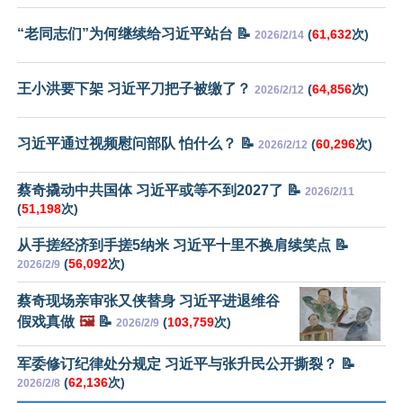
“老同志们”为何继续给习近平站台 📝
(
61,632
次)
2026/2/14
王小洪要下架 习近平刀把子被缴了？
(
64,856
次)
2026/2/12
习近平通过视频慰问部队 怕什么？ 📝
(
60,296
次)
2026/2/12
蔡奇撬动中共国体 习近平或等不到2027了 📝
2026/2/11
(
51,198
次)
从手搓经济到手搓5纳米 习近平十里不换肩续笑点 📝
(
56,092
次)
2026/2/9
蔡奇现场亲审张又侠替身 习近平进退维谷
假戏真做
🖼️
📝
(
103,759
次)
2026/2/9
军委修订纪律处分规定 习近平与张升民公开撕裂？ 📝
(
62,136
次)
2026/2/8