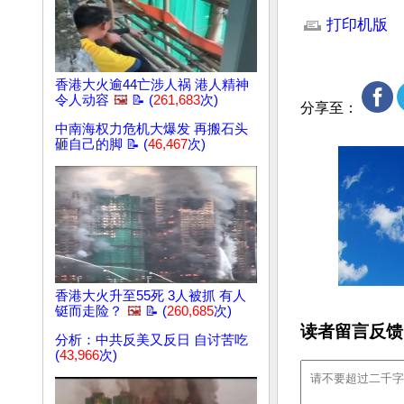
文章网址: http://w
打印机版
香港大火逾44亡涉人祸 港人精神
令人动容
🖼️
📝 (
261,683
次)
分享至：
中南海权力危机大爆发 再搬石头
砸自己的脚 📝 (
46,467
次)
香港大火升至55死 3人被抓 有人
铤而走险？
🖼️
📝 (
260,685
次)
读者留言反馈
分析：中共反美又反日 自讨苦吃
(
43,966
次)