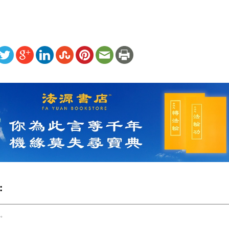
ww.renminbao.com/rmb/articles/2025/11/26/93141.html
: