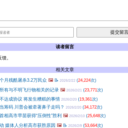
读者留言
反馈。
相关文章
个月残酷屠杀3.2万民众
🖼️
📝
(
24,224
次)
2026/2/22
所有与不明飞行物相关的记录
🖼️
(
23,771
次)
2026/2/21
不达成协议 将发生糟糕的事情
(
19,361
次)
2026/2/20
当筹码 川普会被牵著鼻子走吗？
(
34,172
次)
2026/2/20
首相高市早苗获得“压倒性”胜利
🖼️
(
25,648
次)
2026/2/10
动 媒体人分析高市获胜原因
🖼️
📝
(
53,664
次)
2026/2/9