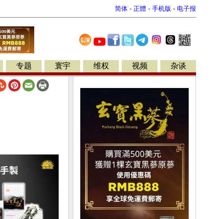
简体
-
正體
-
手机版
-
电子报
专题
寰宇
维权
视频
杂谈