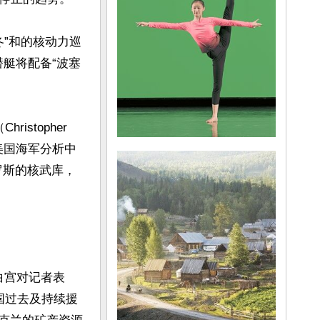
冬”和的核动力巡
潜艇将配备“波塞
stopher 
。美国海军分析中
罗斯的核武库，
白宫对记者表
美国过去及持续援