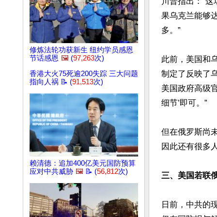
川普指出：“
果乌克兰能够
多。”

修炼法轮功获新生 纽约学员感恩
节话感恩
🖼️
(
97,263
次)
此前，美国和乌
制定了反映了乌
香港大火75死逾200失踪 三大问题
指向人祸 📝 (
91,513
次)
美国政府高级官
细节’即可。”

但在俄罗斯尚
因此还有很多人
赖清德：追加400亿美元国防预算
应对中共威胁
🖼️
📝 (
56,812
次)
三、美国若联
日前，中共的