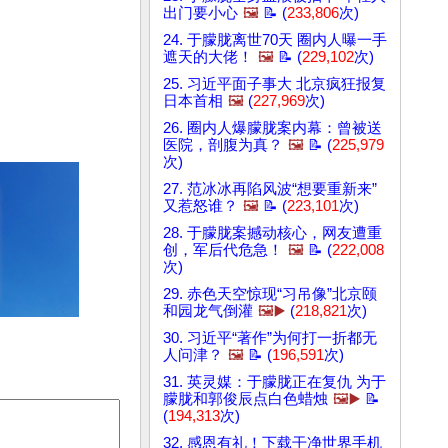
出门要小心
🖼️
📝 (
233,806
次)
24. 于朦胧离世70天 圈内人曝一手
遮天的大佬！
🖼️
📝 (
229,102
次)
25. 习近平面子事大 北京疯狂报复
日本首相
🖼️
(
227,969
次)
26. 圈内人爆朦胧案内幕：曾被送
医院，剖腹为真？
🖼️
📝 (
225,979
次)
27. 范冰冰再陷风波“想要重新来”
又惹怒谁？
🖼️
📝 (
223,101
次)
28. 于朦胧案撼动核心，网友遭重
创，军后代危急！
🖼️
📝 (
222,008
次)
29. 赤色天空惊现“习吊像”北京颐
和园龙气倒灌
🖼️▶️
(
218,821
次)
30. 习近平“著作”为何打一折都无
人问津？
🖼️
📝 (
196,591
次)
31. 英灵媒：于朦胧正在复仇 为于
朦胧和郭俊辰点白色蜡烛
🖼️▶️
📝
(
194,313
次)
32. 感恩有礼！下载干净世界手机