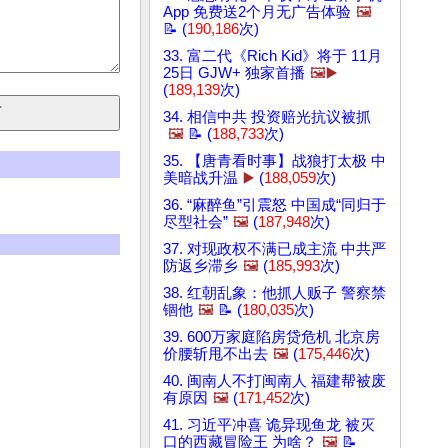
App 免费送2个月无广告体验
🖼️
📝 (
190,186
次)
33. 富二代《Rich Kid》将于 11月
25日 GJW+ 独家首播
🖼️▶️
(
189,139
次)
34. 相信中共 投资赔光抗议被抓
🖼️
📝 (
188,733
次)
35. 【唐青看时事】战狼打太极 中
美暗战升温
▶️
(
188,059
次)
36. “麻醉鱼”引震怒 中国成“同归于
尽型社会”
🖼️
(
187,948
次)
37. 对现政权不满已成主流 中共严
防返乡滞乡
🖼️
(
185,993
次)
38. 红朝乱象：他抓人贩子 警察禁
锢他
🖼️
📝 (
180,035
次)
39. 600万家庭陷房贷危机 北京房
价腰斩甩不出去
🖼️
(
175,446
次)
40. 闽南人不打闽南人 福建帮被废
有原因
🖼️
(
171,452
次)
41. 习近平冲喜 诡异现鱼龙 被灭
口的西藏冒险王 为啥？
🖼️
📝