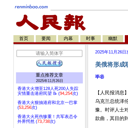
首页
要闻
内幕
时事
幽默
2025年11月26日
美俄将形成
重点推荐文章
毕谷
2025年11月26日
香港大火增至128人死200人失踪
【人民报消息
灾情重击港府民望 📝 (
94,254
次)
乌克兰总统泽
香港大火狠抽港府和北京一巴掌
(
53,256
次)
豫。时评人士
香港大火死伤惨重！共军表态令
款曲，其目的到
外界愕然 (
73,738
次)