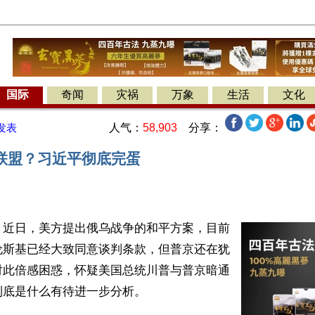
国际
奇闻
灾祸
万象
生活
文化
人气：
58,903
分享：
发表
联盟？习近平彻底完蛋
】近日，美方提出俄乌战争的和平方案，目前
伦斯基已经大致同意谈判条款，但普京还在犹
对此倍感困惑，怀疑美国总统川普与普京暗通
底是什么有待进一步分析。
