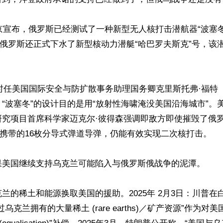
普京宣布，俄罗斯已经测试了一种新型无人核打击潜航器“波塞
。俄罗斯还正式下水了新型核动力潜艇“哈巴罗夫斯克”号，该


，时任美国国际安全与防扩散事务助理国务卿克里斯托弗·福特（Chri
称，“波塞冬”的设计目的是用“放射性海啸淹没美国沿海城市”
研究项目首席科学家迈克尔·彼得森强调即敌方即使摧毁了俄
”携带的16枚分导式弹道导弹，仍能有效实现二次核打击。

果美国继续支持乌克兰可能陷入与俄罗斯俄战争的泥潭。

兰的稀土和能源换取美国的援助。2025年 2月3日：川普在
乌克兰拥有的大量稀土 (rare earths)／矿产资源”作为对