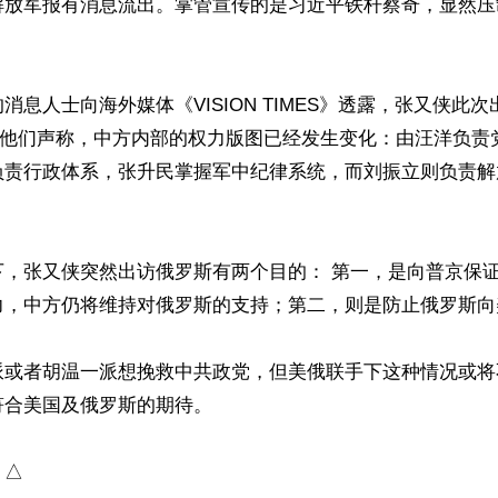
解放军报有消息流出。掌管宣传的是习近平铁杆蔡奇，显然压


消息人士向海外媒体《VISION TIMES》透露，张又侠此
示。他们声称，中方内部的权力版图已经发生变化：由汪洋负责
负责行政体系，张升民掌握军中纪律系统，而刘振立则负责解
下，张又侠突然出访俄罗斯有两个目的： 第一，是向普京保
力，中方仍将维持对俄罗斯的支持；第二，则是防止俄罗斯向
派或者胡温一派想挽救中共政党，但美俄联手下这种情况或将
合美国及俄罗斯的期待。

）△