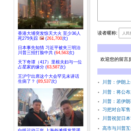
读者暱称:
香港大埔突发惊天大火 至少36人
死279失踪
🖼️
(
261,700
次)
日本事先知情 习近平被夹三明治
川普三招打脸中共 (
64,563
次)
欢迎您的留言
天下奇谭（417）里根夫妇与一位
占星家的缘分 (
63,587
次)
王沪宁出席这个大会罕见未讲话
生病了？ (
89,537
次)
川普：伊朗上
川普：将公布
川普：若伊朗
习把对台军售
川普祝贺日本
高市与川普互
白纸运动三年 上海外滩爆发荒谬