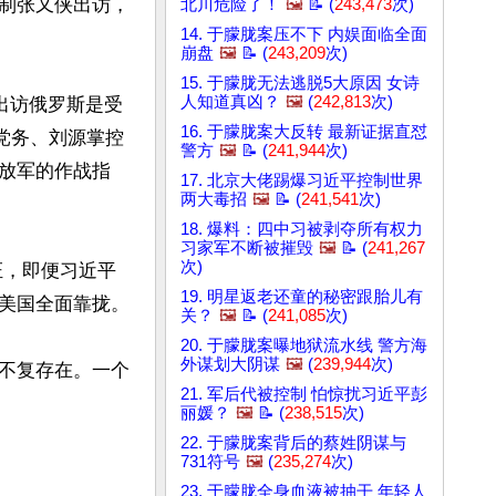
制张又侠出访，
北川危险了！
🖼️
📝 (
243,473
次)
14. 于朦胧案压不下 内娱面临全面
崩盘
🖼️
📝 (
243,209
次)
15. 于朦胧无法逃脱5大原因 女诗
人知道真凶？
🖼️
(
242,813
次)
次出访俄罗斯是受
16. 于朦胧案大反转 最新证据直怼
党务、刘源掌控
警方
🖼️
📝 (
241,944
次)
放军的作战指
17. 北京大佬踢爆习近平控制世界
两大毒招
🖼️
📝 (
241,541
次)
18. 爆料：四中习被剥夺所有权力
习家军不断被摧毁
🖼️
📝 (
241,267
次)
证，即便习近平
19. 明星返老还童的秘密跟胎儿有
美国全面靠拢。

关？
🖼️
📝 (
241,085
次)
20. 于朦胧案曝地狱流水线 警方海
外谋划大阴谋
🖼️
(
239,944
次)
不复存在。一个
21. 军后代被控制 怕惊扰习近平彭
丽媛？
🖼️
📝 (
238,515
次)
22. 于朦胧案背后的蔡姓阴谋与
731符号
🖼️
(
235,274
次)
23. 于朦胧全身血液被抽干 年轻人