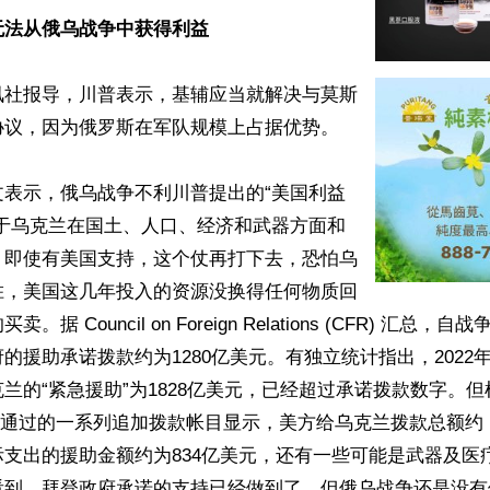
无法从俄乌战争中获得利益
讯社报导，川普表示，基辅应当就解决与莫斯
议，因为俄罗斯在军队规模上占据优势。

文表示，俄乌战争不利川普提出的“美国利益
鉴于乌克兰在国土、人口、经济和武器方面和
，即使有美国支持，这个仗再打下去，恐怕乌
胜，美国这几年投入的资源没换得任何物质回
据 Council on Foreign Relations (CFR) 汇总
的援助承诺拨款约为1280亿美元。有独立统计指出，2022年2
兰的“紧急援助”为1828亿美元，已经超过承诺拨款数字。
4财年通过的一系列追加拨款帐目显示，美方给乌克兰拨款总额约 1
支出的援助金额约为834亿美元，还有一些可能是武器及医
看到，拜登政府承诺的支持已经做到了，但俄乌战争还是没有