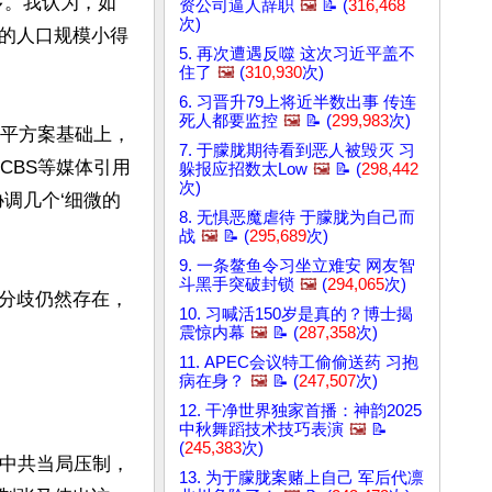
多。我认为，如
资公司逼人辞职
🖼️
📝 (
316,468
次)
的人口规模小得
5. 再次遭遇反噬 这次习近平盖不
住了
🖼️
(
310,930
次)
6. 习晋升79上将近半数出事 传连
死人都要监控
🖼️
📝 (
299,983
次)
和平方案基础上，
7. 于朦胧期待看到恶人被毁灭 习
CBS等媒体引用
躲报应招数太Low
🖼️
📝 (
298,442
次)
调几个‘细微的
8. 无惧恶魔虐待 于朦胧为自己而
战
🖼️
📝 (
295,689
次)
9. 一条鳌鱼令习坐立难安 网友智
斗黑手突破封锁
🖼️
(
294,065
次)
分歧仍然存在，
10. 习喊活150岁是真的？博士揭
震惊内幕
🖼️
📝 (
287,358
次)
11. APEC会议特工偷偷送药 习抱
病在身？
🖼️
📝 (
247,507
次)
12. 干净世界独家首播：神韵2025
中秋舞蹈技术技巧表演
🖼️
📝
(
245,383
次)
被中共当局压制，
13. 为于朦胧案赌上自己 军后代凛