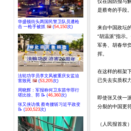
仅在国防报与
是蔡奇的手段。
华盛顿街头两国民警卫队员遭枪
击 一枪手被抓
🖼️
(
54,150
次)
来自中国政坛的
“胡温派”指
军务、胡春华
挥。

在这样的框架
法轮功学员李文凤被重庆女监迫
已失去实质权
害致死
🖼️
(
53,205
次)
周晓辉：军报称何卫东苗华罪行
堪比徐、郭 📝 (
46,360
次)
即使张又侠一
张又侠访俄 蔡奇腰斩习近平政变
分裂的中国更符
📝 (
100,523
次)
（人民报首发