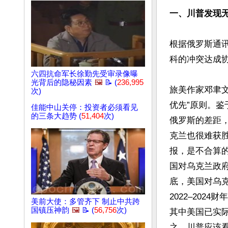
一、川普发现
根据俄罗斯通
科的冲突达成协
六四抗命军长徐勤先受审录像曝
光背后的隐秘因素
🖼️
📝 (
236,995
旅美作家邓聿
次)
优先”原则。
佳能中山关停：投资者必须看见
的三条大趋势 (
51,404
次)
俄罗斯的差距
克兰也很难获
报，是不合算的买卖。
国对乌克兰政府
底，美国对乌克
2022–202
美前大使：多管齐下 制止中共跨
国镇压神韵
🖼️
📝 (
56,756
次)
其中美国已实际
之，川普应该