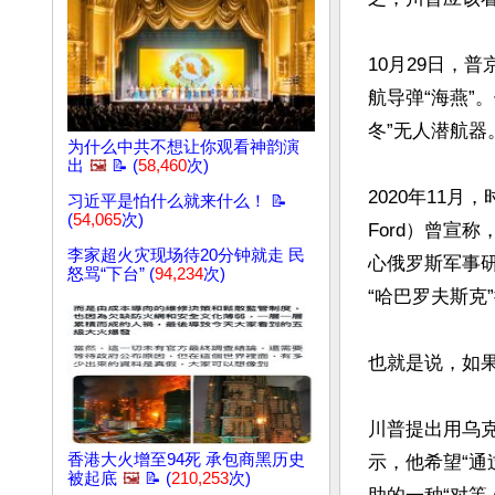
10月29日，
航导弹“海燕”
冬”无人潜航器。
为什么中共不想让你观看神韵演
出
🖼️
📝 (
58,460
次)
2020年11月
习近平是怕什么就来什么！ 📝
(
54,065
次)
Ford）曾宣
李家超火灾现场待20分钟就走 民
心俄罗斯军事
怒骂“下台” (
94,234
次)
“哈巴罗夫斯克
也就是说，如
川普提出用乌克
香港大火增至94死 承包商黑历史
示，他希望“通过
被起底
🖼️
📝 (
210,253
次)