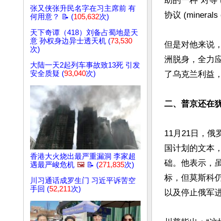
助的一种“对等 
张又侠张升民名字在习主席前 有
协议 (minerals 
何用意？ 📝 (
105,632
次)
天下奇谭（418）刘备占蜀地是天
意 孙权身边异士透天机 (
73,530
但是对他来说
次)
洲脱身，全力
大陆一天2起列车事故致13死 引发
安全质疑 (
93,040
次)
了乌克兰利益
二、普京还在
11月21日，
国计划的文本
香港大火烧出最严重漏洞 李家超
础。他表示，
遇最严峻危机
🖼️
📝 (
271,835
次)
标，但莫斯科
川习通话成罗生门 习近平诉苦空
手回 (
52,211
次)
以及停止俄军