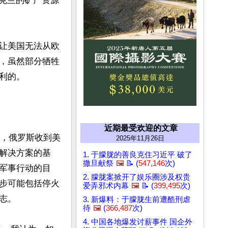
国与乌克兰的矿产资源
让美国无法从欧
，虽然部分牺牲
的。

近期最受欢迎的文章
示，俄罗斯收到美
2025年11月26日
解决方案的基
1. 于朦胧的善良克住习近平 破了
撒旦献祭
🖼️
📝 (
547,146
次)
军事行动的目
2. 朦胧案掀开了娱乐圈涉及权贵
步可能包括停火
爱弄邪术内幕
🖼️
📝 (
399,495
次)
。

3. 新爆料：于朦胧生前遭酷刑虐
待
🖼️
(
366,487
次)
4. 中国各地爆发讨薪事件 国企外