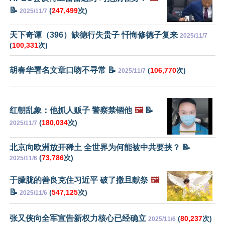
📝
(
247,499
次)
2025/11/7
天下奇谭（396）缺德行失贵子 忏悔修德子复来
2025/11/7
(
100,331
次)
胡春华署名文章口吻不寻常 📝
(
106,770
次)
2025/11/7
红朝乱象：他抓人贩子 警察禁锢他
🖼️
📝
(
180,034
次)
2025/11/7
北京向欧洲放开稀土 全世界为何能被中共要挟？ 📝
(
73,786
次)
2025/11/6
于朦胧的善良克住习近平 破了撒旦献祭
🖼️
📝
(
547,125
次)
2025/11/6
张又侠向全军宣告新权力核心已经确立
(
80,237
次)
2025/11/6