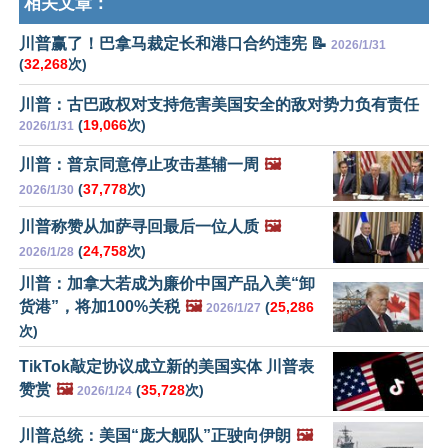
相关文章：
川普赢了！巴拿马裁定长和港口合约违宪 📝
2026/1/31
(
32,268
次)
川普：古巴政权对支持危害美国安全的敌对势力负有责任
(
19,066
次)
2026/1/31
川普：普京同意停止攻击基辅一周
🖼️
(
37,778
次)
2026/1/30
川普称赞从加萨寻回最后一位人质
🖼️
(
24,758
次)
2026/1/28
川普：加拿大若成为廉价中国产品入美“卸
货港”，将加100%关税
🖼️
(
25,286
2026/1/27
次)
TikTok敲定协议成立新的美国实体 川普表
赞赏
🖼️
(
35,728
次)
2026/1/24
川普总统：美国“庞大舰队”正驶向伊朗
🖼️