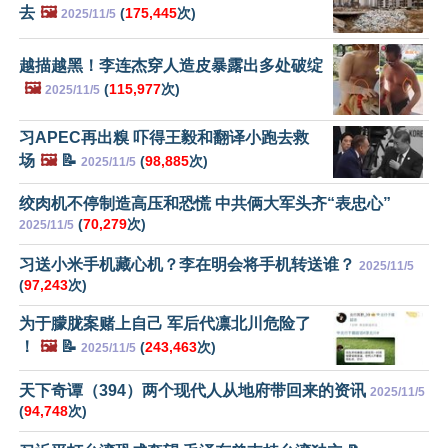
去
🖼️
(
175,445
次)
2025/11/5
越描越黑！李连杰穿人造皮暴露出多处破绽
🖼️
(
115,977
次)
2025/11/5
习APEC再出糗 吓得王毅和翻译小跑去救
场
🖼️
📝
(
98,885
次)
2025/11/5
绞肉机不停制造高压和恐慌 中共俩大军头齐“表忠心”
(
70,279
次)
2025/11/5
习送小米手机藏心机？李在明会将手机转送谁？
2025/11/5
(
97,243
次)
为于朦胧案赌上自己 军后代凛北川危险了
！
🖼️
📝
(
243,463
次)
2025/11/5
天下奇谭（394）两个现代人从地府带回来的资讯
2025/11/5
(
94,748
次)