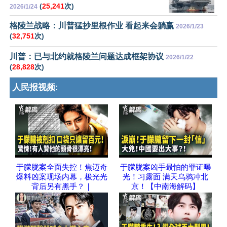
(
25,241
次)
2026/1/24
格陵兰战略：川普猛抄里根作业 看起来会躺赢
2026/1/23
(
32,751
次)
川普：已与北约就格陵兰问题达成框架协议
2026/1/22
(
28,828
次)
人民报视频:
于朦胧案全面失控！焦迈奇
于朦胧案凶手最怕的罪证曝
爆料凶案现场内幕，极光光
光！习露面 满天乌鸦冲北
背后另有黑手？｜
京！【中南海解码】