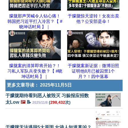
朦胧那声哭喊令人钻心痛！
于朦胧惊天逆转！女友出卖
韩国把习近平打入冷宫？【 #
他？公安部是伞！
晓坤话时局 】｜
朦胧案的清算即将开始？！
于朦胧案新证据：微博旧照
习私人军队兵变失败？【 #晓
证明他8月已被囚禁1个
坤话时局 】｜
月？！四中落幕
更多文章导读：
2025年11月5日
于朦胧期待看到恶人被毁灭 习躲报应招数
太Low
🖼️
📝
(
298,432
次)
2025/11/8
于朦胧无法逃脱5大原因 女诗人知道真凶？