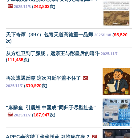
🖼️
(
242,803
次)
2025/11/8
天下奇谭（397）包青天道高德重一品卿
(
95,520
2025/11/8
次)
从方红卫到于朦胧，远亲王与彭皇后的暗斗
2025/11/7
(
111,435
次)
再次遭遇反噬 这次习近平盖不住了
🖼️
(
310,920
次)
2025/11/7
“麻醉鱼”引震怒 中国成“同归于尽型社会”
🖼️
(
187,947
次)
2025/11/7
APEC会议特工偷偷送药 习抱病在身？
🖼️