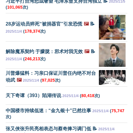
习近平打台湾恐成奢望 毛泽东曾支持台湾独立 📝
2025/11/5
(
101,065
次)
28岁运动员猝死“被捐器官”引发恐慌
🖼️
📝
(
178,374
次)
2025/11/4
解除魔系契约 于朦胧：邪术对我无效
🖼️
📝
(
246,213
次)
2025/11/4
川普爆猛料：习亲口保证川普任内绝不对台
动武
🖼️
(
97,025
次)
2025/11/4
天下奇谭（393）陷湖传说
(
80,418
次)
2025/11/4
中国楼市持续低迷：“金九银十”已然往事
(
75,747
2025/11/4
次)
张又侠张升民亮相表态与蔡奇捧习调门低 📝
2025/11/4