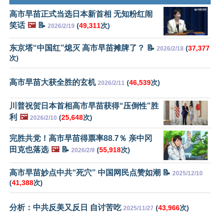
高市早苗正式当选日本新首相 无知粉红闹
笑话
🖼️
📝
(
49,311
次)
2026/2/19
东京塔“中国红”熄灭 高市早苗摊牌了？ 📝
(
37,377
2026/2/18
次)
高市早苗大获全胜的玄机
(
46,539
次)
2026/2/11
川普祝贺日本首相高市早苗获得“压倒性”胜
利
🖼️
(
25,648
次)
2026/2/10
完胜共党！高市早苗得票率88.7％ 亲中冈
田克也落选
🖼️
📝
(
55,918
次)
2026/2/9
高市早苗妙点中共“死穴” 中国网民点赞如潮 📝
2025/12/10
(
41,388
次)
分析：中共反美又反日 自讨苦吃
(
43,966
次)
2025/11/27