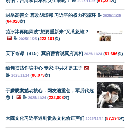
别怕，台湾和日本都安全著呢！ 📝
(
61,234
次)
2025/11/25
封杀高善文 篡改胡燿邦 习近平的权力死循环 📝
2025/11/25
(
64,020
次)
范冰冰再陷风波“想要重新来”又惹怒谁？
🖼️
📝
(
223,101
次)
2025/11/25
天下奇谭（415）冥府曹官说冥府真相
(
81,696
次)
2025/11/24
缅甸扫荡诈骗中心 专家:中共才是主子
🖼️
📝
(
80,079
次)
2025/11/24
于朦胧案撼动核心，网友遭重创，军后代危
急！
🖼️
📝
(
222,008
次)
2025/11/24
大院文化习近平遇到贵族文化俞正声们
(
87,194
次)
2025/11/24