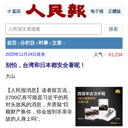
↺ 返回 
电子报
正體版
首页
分栏目
时事
文章
›
›
›
：
2025年11月24日
发表
人气：
61,234
别怕，台湾和日本都安全著呢！
大山
【人民报消息】读者留言说，
2700亿有可能是习近平的死
对头放风的消息，并质疑“巨
额财产换你，你会放到非亲非
故的人身上吗”。
