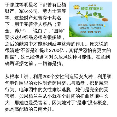
于朦胧等明星名下都曾有巨额
财产、军火公司、劳力士表等
等。这些财产短暂存于其名
下，用于完善活人祭品（养
金、养尸）。说白了，“国师”
要求这些祭品必须有很多钱，
之后的献祭中才能起到延年益寿的作用。原文说的
很清楚“不管是谁提出2700亿，其背后恐怕有更大的
阴谋”，这已经包含习对头放风这种可能性。在拿到
确凿证据之前，一切都是猜。

从根本上讲，利用200个女性制造延安火种，利用缅
甸电诈园里的女性制造药用婴儿与胎盘，都是魔鬼
行为。电诈园中的女性难以逃脱，她们是完全的受
害者。如果杨兰兰从小就在全封闭的扭曲洗脑中长
大，那她也是受害者，因为她对于“是非”没有概念。
她是高配版的云南犬娃。
