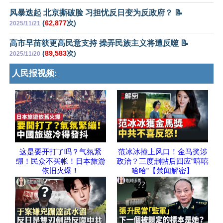
风暴迭起 北京撕破脸 习担忧反日变为反政府？ 📝
(
62,877
次)
2025/11/21
高市早苗获更高民意支持 操弄民族主义将遭反噬 📝
(
89,583
次)
2025/11/20
人民报视频:
这是要开打了吗？气氛紧
范冰冰撞上风口！金马奖涉
绷！民众不买帐！日本旅游
政治？三度删帖后回应“嘻嘻
依旧火爆！
哈哈”【禁闻解密】