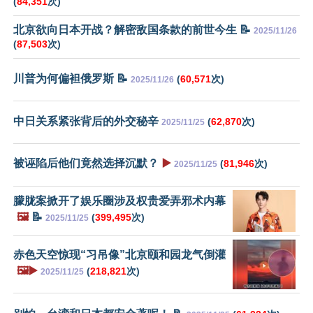
(
84,351
次)
北京欲向日本开战？解密敌国条款的前世今生 📝
2025/11/26
(
87,503
次)
川普为何偏袒俄罗斯 📝
(
60,571
次)
2025/11/26
中日关系紧张背后的外交秘辛
(
62,870
次)
2025/11/25
被诬陷后他们竟然选择沉默？
▶️
(
81,946
次)
2025/11/25
朦胧案掀开了娱乐圈涉及权贵爱弄邪术内幕
🖼️
📝
(
399,495
次)
2025/11/25
赤色天空惊现“习吊像”北京颐和园龙气倒灌
🖼️▶️
(
218,821
次)
2025/11/25