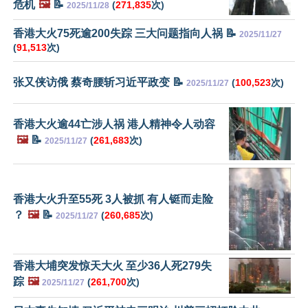
危机
🖼️
📝
(
271,835
次)
2025/11/28
香港大火75死逾200失踪 三大问题指向人祸 📝
2025/11/27
(
91,513
次)
张又侠访俄 蔡奇腰斩习近平政变 📝
(
100,523
次)
2025/11/27
香港大火逾44亡涉人祸 港人精神令人动容
🖼️
📝
(
261,683
次)
2025/11/27
香港大火升至55死 3人被抓 有人铤而走险
？
🖼️
📝
(
260,685
次)
2025/11/27
香港大埔突发惊天大火 至少36人死279失
踪
🖼️
(
261,700
次)
2025/11/27