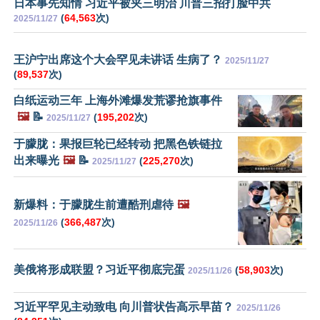
日本事先知情 习近平被夹三明治 川普三招打脸中共
(
64,563
次)
2025/11/27
王沪宁出席这个大会罕见未讲话 生病了？
2025/11/27
(
89,537
次)
白纸运动三年 上海外滩爆发荒谬抢旗事件
🖼️
📝
(
195,202
次)
2025/11/27
于朦胧：果报巨轮已经转动 把黑色铁链拉
出来曝光
🖼️
📝
(
225,270
次)
2025/11/27
新爆料：于朦胧生前遭酷刑虐待
🖼️
(
366,487
次)
2025/11/26
美俄将形成联盟？习近平彻底完蛋
(
58,903
次)
2025/11/26
习近平罕见主动致电 向川普状告高示早苗？
2025/11/26