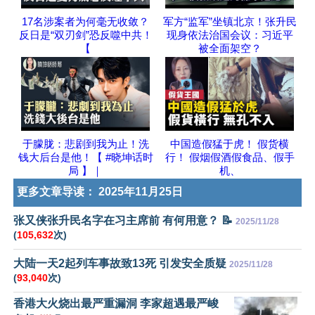
17名涉案者为何毫无收敛？
军方“监军”坐镇北京！张升民
反日是“双刃剑”恐反噬中共！
现身依法治国会议：习近平
【
被全面架空？
于朦胧：悲剧到我为止！洗
中国造假猛于虎！ 假货横
钱大后台是他！【 #晓坤话时
行！ 假烟假酒假食品、假手
局 】｜
机、
更多文章导读：
2025年11月25日
张又侠张升民名字在习主席前 有何用意？ 📝
2025/11/28
(
105,632
次)
大陆一天2起列车事故致13死 引发安全质疑
2025/11/28
(
93,040
次)
香港大火烧出最严重漏洞 李家超遇最严峻