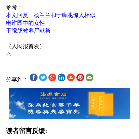
本文回复：杨兰兰和于朦胧惊人相似
电诈园中的女性
于朦胧被养尸献祭
（人民报首发） 

分享到：
读者留言反馈: