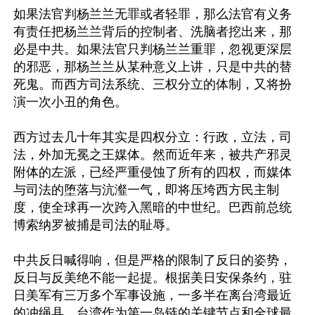
如果法官判杨兰兰无罪或者轻罪，那么法官有义务
有责任把杨兰兰背后的控制者、洗脑者挖出来，那
必是中共。如果法官只判杨兰兰重罪，忽视更深层
的邪恶，那杨兰兰从某种意义上讲，只是中共的替
死鬼。而西方司法系统、三权分立的体制，又将扮
演一次小丑的角色。

西方过去几十年其实是四权分立：行政，立法，司
法，外加无冕之王媒体。然而近年来，被共产邪灵
附体的左派，已经严重侵蚀了所有的四权，而媒体
与司法的堕落与沆瀣一气，即将压垮西方民主制
度，使全球再一次跨入黑暗的中世纪。巴西前总统
博索纳罗被捕是司法的耻辱。

中共反日喊得响，但是严格的限制了反日的姿势，
反日与反美绝不能一起提。根据美日安保条约，驻
日美军有三万多个军事设施，一多半在离台湾最近
的冲绳县。台湾作为第一岛链的关键节点和全球最