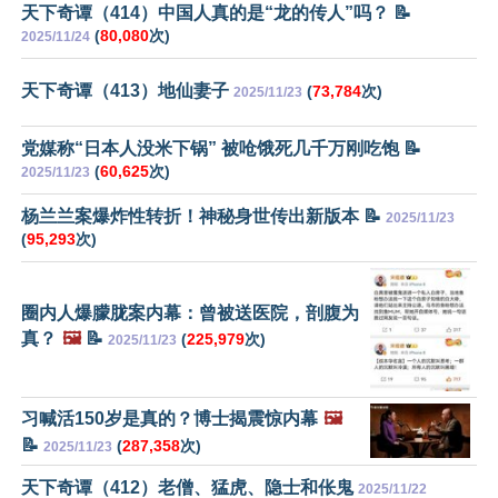
天下奇谭（414）中国人真的是“龙的传人”吗？ 📝
(
80,080
次)
2025/11/24
天下奇谭（413）地仙妻子
(
73,784
次)
2025/11/23
党媒称“日本人没米下锅” 被呛饿死几千万刚吃饱 📝
(
60,625
次)
2025/11/23
杨兰兰案爆炸性转折！神秘身世传出新版本 📝
2025/11/23
(
95,293
次)
圈内人爆朦胧案内幕：曾被送医院，剖腹为
真？
🖼️
📝
(
225,979
次)
2025/11/23
习喊活150岁是真的？博士揭震惊内幕
🖼️
📝
(
287,358
次)
2025/11/23
天下奇谭（412）老僧、猛虎、隐士和伥鬼
2025/11/22