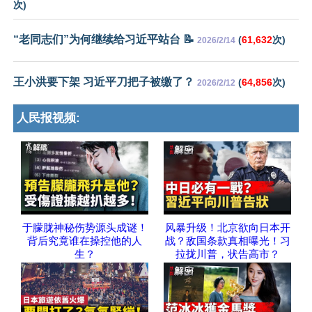
次)
“老同志们”为何继续给习近平站台 📝
(
61,632
次)
2026/2/14
王小洪要下架 习近平刀把子被缴了？
(
64,856
次)
2026/2/12
人民报视频:
于朦胧神秘伤势源头成谜！
风暴升级！北京欲向日本开
背后究竟谁在操控他的人
战？敌国条款真相曝光！习
生？
拉拢川普，状告高市？