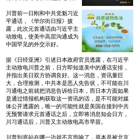
川普前一日刚和中共党魁习近
平通话，《华尔街日报》披
露，此次元首通话由习近平主
动致电，使美中高层沟通成为
中国罕见的外交示好。

据《日经亚洲》引述日本政府官员透露，在习近平
主动致电川普之前，日方即知道美中的通话安排，
并指出美日双方协调良好。这一消息，资讯量巨
大，合理推测，中共本是恶人先告状，不可能在川
习通电之前就把消息告诉给日本，而日本方面如果
是通过情报机构获取这一资讯的话，是不可能对媒
体公开透露的，唯一的可能性就是美国在接到中共
无预警请求元首通话之后，立即将消息知会日方，
川习通话后，川普又主动致电高市早苗。

川普到底站在哪一边就不言而喻了，原本是被北京