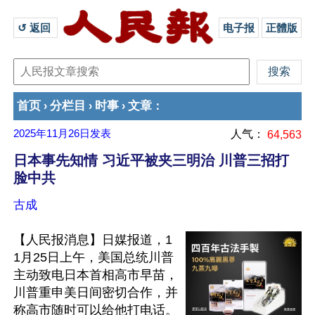
↺ 返回 
电子报
正體版
首页
分栏目
时事
文章
›
›
›
：
2025年11月26日
发表
人气：
64,563
日本事先知情 习近平被夹三明治 川普三招打
脸中共
古成
【人民报消息】日媒报道，1
1月25日上午，美国总统川普
主动致电日本首相高市早苗，
川普重申美日间密切合作，并
称高市随时可以给他打电话。
