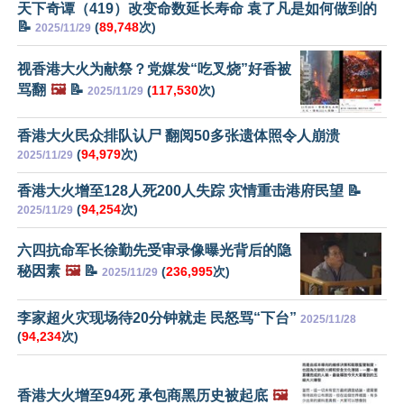
天下奇谭（419）改变命数延长寿命 袁了凡是如何做到的
📝
(
89,748
次)
2025/11/29
视香港大火为献祭？党媒发“吃叉烧”好香被
骂翻
🖼️
📝
(
117,530
次)
2025/11/29
香港大火民众排队认尸 翻阅50多张遗体照令人崩溃
(
94,979
次)
2025/11/29
香港大火增至128人死200人失踪 灾情重击港府民望 📝
(
94,254
次)
2025/11/29
六四抗命军长徐勤先受审录像曝光背后的隐
秘因素
🖼️
📝
(
236,995
次)
2025/11/29
李家超火灾现场待20分钟就走 民怒骂“下台”
2025/11/28
(
94,234
次)
香港大火增至94死 承包商黑历史被起底
🖼️