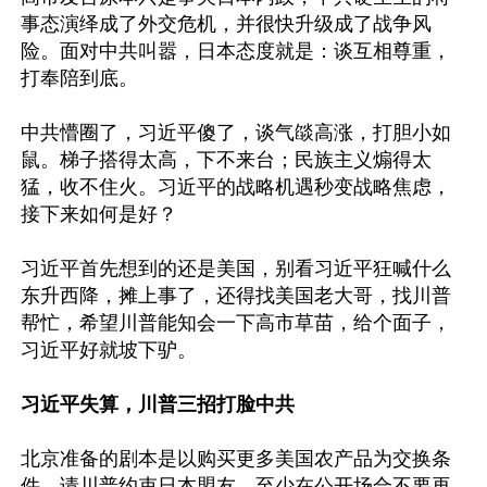
事态演绎成了外交危机，并很快升级成了战争风
险。面对中共叫嚣，日本态度就是：谈互相尊重，
打奉陪到底。

中共懵圈了，习近平傻了，谈气燄高涨，打胆小如
鼠。梯子搭得太高，下不来台；民族主义煽得太
猛，收不住火。习近平的战略机遇秒变战略焦虑，
接下来如何是好？

习近平首先想到的还是美国，别看习近平狂喊什么
东升西降，摊上事了，还得找美国老大哥，找川普
帮忙，希望川普能知会一下高市草苗，给个面子，
习近平好就坡下驴。

习近平失算，川普三招打脸中共
北京准备的剧本是以购买更多美国农产品为交换条
件，请川普约束日本盟友，至少在公开场合不要再