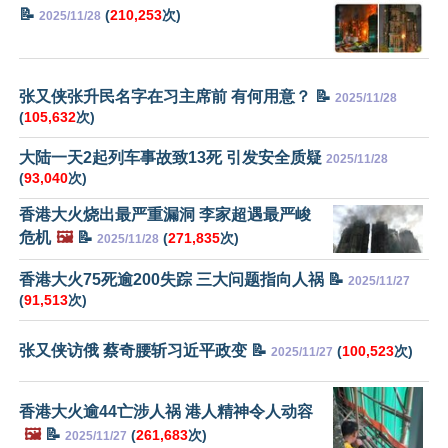
📝
(
210,253
次)
2025/11/28
张又侠张升民名字在习主席前 有何用意？ 📝
2025/11/28
(
105,632
次)
大陆一天2起列车事故致13死 引发安全质疑
2025/11/28
(
93,040
次)
香港大火烧出最严重漏洞 李家超遇最严峻
危机
🖼️
📝
(
271,835
次)
2025/11/28
香港大火75死逾200失踪 三大问题指向人祸 📝
2025/11/27
(
91,513
次)
张又侠访俄 蔡奇腰斩习近平政变 📝
(
100,523
次)
2025/11/27
香港大火逾44亡涉人祸 港人精神令人动容
🖼️
📝
(
261,683
次)
2025/11/27