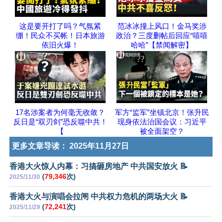
这是要开打了吗？气氛紧
范冰冰撞上风口！金马奖涉
绷！民众不买帐！日本旅游
政治？三度删帖后回应“嘻嘻
依旧火爆！
哈哈”【禁闻解密】
17名涉案者为何毫无收敛？
军方“监军”坐镇北京！张升民
反日是“双刃剑”恐反噬中共！
现身依法治国会议：习近平
【
被全面架空？
更多文章导读：
2025年11月27日
香港大火惊人内幕：习搞砸房地产 中共国安放火 📝
(
79,346
次)
2025/11/30
香港大火与演唱会拉闸 中共权力危机的两场大火 📝
(
72,241
次)
2025/11/29