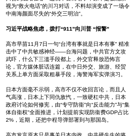
视为“救火电话”的川习对话，不料却演变成了一场令
中南海颜面尽失的“外交三明治”。

习近平战略焦虑，拨打“911”向川普 “报警”
高市早苗11月7日一句“台湾有事就是日本有事” 精准
击中了中共敏感神经——台海问题，中共官方文攻
武吓，什么下三滥手段都上，外交官释放恐怖言
论，官方媒体脏话连篇，在中日外交、旅游、经贸
关系上单方面采取粗暴手段，海警海军实弹演习。

日本方面毫不示弱，高市不仅不收回言论，而且人
气高涨，日本上下同仇敌忾，一致硬杠中共，日本
政府讨论如何修宪，由“专守防衞”向“反击能力”与“集
体自衞权”全面推进，计划提前实现防衞费GDP占比
2%，近期，还把中程导弹部署到与那国岛。

高市发言原本只是事关日本内政，中共硬生生的将