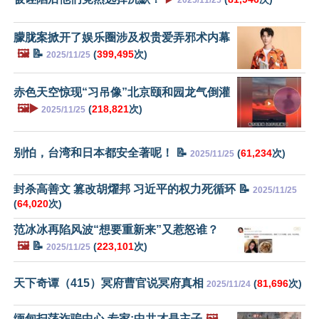
2025/11/25
朦胧案掀开了娱乐圈涉及权贵爱弄邪术内幕
🖼️
📝
(
399,495
次)
2025/11/25
赤色天空惊现“习吊像”北京颐和园龙气倒灌
🖼️▶️
(
218,821
次)
2025/11/25
别怕，台湾和日本都安全著呢！ 📝
(
61,234
次)
2025/11/25
封杀高善文 篡改胡燿邦 习近平的权力死循环 📝
2025/11/25
(
64,020
次)
范冰冰再陷风波“想要重新来”又惹怒谁？
🖼️
📝
(
223,101
次)
2025/11/25
天下奇谭（415）冥府曹官说冥府真相
(
81,696
次)
2025/11/24
缅甸扫荡诈骗中心 专家:中共才是主子
🖼️