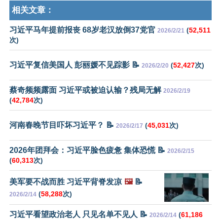
相关文章：
习近平马年提前报丧 68岁老汉放倒37党官
(
52,511
2026/2/21
次)
习近平复信美国人 彭丽媛不见踪影 📝
(
52,427
次)
2026/2/20
蔡奇频频露面 习近平或被迫认输？残局无解
2026/2/19
(
42,784
次)
河南春晚节目吓坏习近平？ 📝
(
45,031
次)
2026/2/17
2026年团拜会：习近平脸色疲惫 集体恐慌 📝
2026/2/15
(
60,313
次)
美军要不战而胜 习近平背脊发凉
🖼️
📝
(
58,288
次)
2026/2/14
习近平看望政治老人 只见名单不见人 📝
(
61,186
2026/2/14