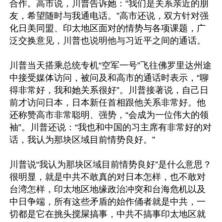
合作。高市说，川普告诉她：“我们是关系亲近的朋
友，希望随时与我通电话。”高市还说，双方针对强
化日美同盟、印太地区面对的情势与各项课题，广
泛交换意见，川普也说明他与习近平之间的通话。

川普当天搭乘总统专机“空军一号”飞往佛罗里达州途
中接受媒体访问，被问及和高市的通话时表示，“聊
得非常好，我和她关系很好”。川普接著说，自己日
前才访问日本，日本新任首相跟他关系非常好。他
还称赞高市非常聪明、强势，“会成为一位伟大的领
袖”。川普还说：“我也和中国的习主席有非常好的对
话，我认为那块区域目前情势良好。”

川普说“我认为那块区域目前情势良好”是什么意思？
很明显，就是中共不敢真的对日本怎样，也不敢对
台湾怎样，印太地区地缘政治冲突和台海危机以及
中日争端，所有这些矛盾的始作俑者就是中共，一
切都是它在挑头搅屎搞事，中共不搞事印太地区就