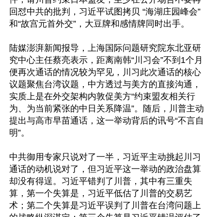
回怼中共的批判，习近平试图拷贝 “海湖庄园峰会”
和“故宫元首外交”，大豆牌和感情牌同时出手。

陆媒澎湃新闻报导，上海国际问题研究院东北亚研
究中心主任蔡亮表示，距离南韩“川习会”不到1个月
便再次通话的情况较为罕见，川习此次通话的核心
议题聚焦台湾议题，中方透过与美方的直接沟通，
实质上是在外交架构内敦促美方“约束盟友相关行
为、为当前紧张的中日关系降温”。随后，川普主动
提出与高市早苗通话，这一举动背后的讯号“不言自
明”。

中共御用专家只说对了一半，习近平主动挑起川习
通话的动机说对了，但习近平这一举动的政治盘算
却没有得逞。习近平错判了川普，其中有三重失
算，第一个失算是，习近平低估了川普的交易艺
术；第二个失算是习近平误判了川普在台湾问题上