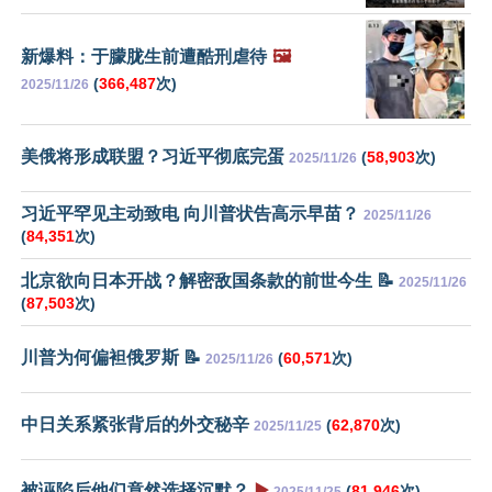
新爆料：于朦胧生前遭酷刑虐待
🖼️
(
366,487
次)
2025/11/26
美俄将形成联盟？习近平彻底完蛋
(
58,903
次)
2025/11/26
习近平罕见主动致电 向川普状告高示早苗？
2025/11/26
(
84,351
次)
北京欲向日本开战？解密敌国条款的前世今生 📝
2025/11/26
(
87,503
次)
川普为何偏袒俄罗斯 📝
(
60,571
次)
2025/11/26
中日关系紧张背后的外交秘辛
(
62,870
次)
2025/11/25
被诬陷后他们竟然选择沉默？
▶️
(
81,946
次)