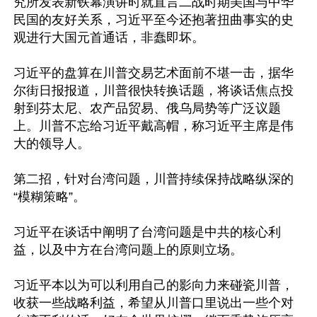
究所发表新铁幕演讲时就直言二战时期美国与中华
民国的友好关系，习近平至今还抱著扭曲事实的史
观进行大国元首通话，非蠢即坏。

习近平的盘算在川普交易艺术面前不堪一击，据华
尔街日报报道，川普很快转换话题，将谈话焦点投
射到芬太尼、农产品贸易、俄乌局势等广泛议题
上。川普不忘给习近平戴高帽，称习近平主席是伟
大的领导人。

第二招，针对台湾问题，川普持续保持战略纵深的
“模糊策略”。

习近平在谈话中阐明了台湾问题是中共的核心利
益，以及中方在台湾问题上的原则立场。

习近平本以为可以利用自己的影向力来碰瓷川普，
收获一些战略利益，希望从川普口里说出一些个对