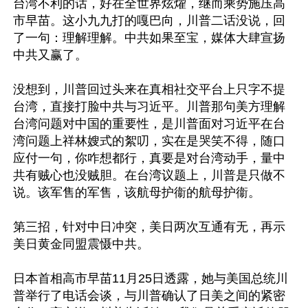
台湾不利的话，好在全世界炫燿，继而乘势施压高
市早苗。这小九九打的嘎巴向，川普二话没说，回
了一句：理解理解。中共如果至宝，媒体大肆宣扬
中共又赢了。

没想到，川普回过头来在真相社交平台上只字不提
台湾，直接打脸中共与习近平。川普那句美方理解
台湾问题对中国的重要性，是川普面对习近平在台
湾问题上祥林嫂式的絮叨，实在是哭笑不得，随口
应付一句，你咋想都行，真要是对台湾动手，量中
共有贼心也没贼胆。在台湾议题上，川普是只做不
说。该军售的军售，该航母护衞的航母护衞。

第三招，针对中日冲突，美日两次互通有无，再示
美日黄金同盟震慑中共。

日本首相高市早苗11月25日透露，她与美国总统川
普举行了电话会谈，与川普确认了日美之间的紧密