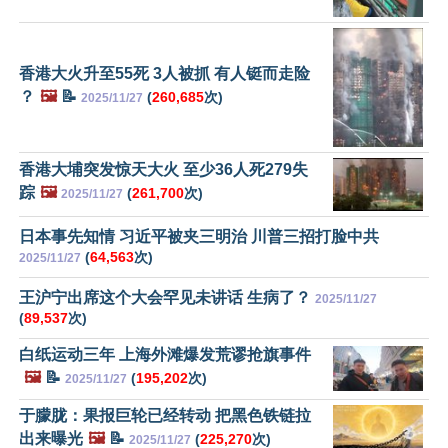
香港大火升至55死 3人被抓 有人铤而走险
？
🖼️
📝
(
260,685
次)
2025/11/27
香港大埔突发惊天大火 至少36人死279失
踪
🖼️
(
261,700
次)
2025/11/27
日本事先知情 习近平被夹三明治 川普三招打脸中共
(
64,563
次)
2025/11/27
王沪宁出席这个大会罕见未讲话 生病了？
2025/11/27
(
89,537
次)
白纸运动三年 上海外滩爆发荒谬抢旗事件
🖼️
📝
(
195,202
次)
2025/11/27
于朦胧：果报巨轮已经转动 把黑色铁链拉
出来曝光
🖼️
📝
(
225,270
次)
2025/11/27