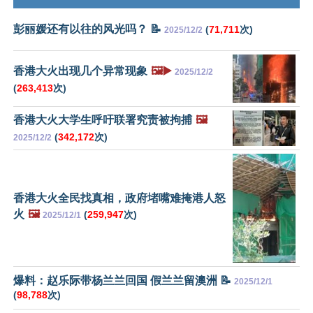
彭丽媛还有以往的风光吗？ 📝
(
71,711
次)
2025/12/2
香港大火出现几个异常现象
🖼️▶️
2025/12/2
(
263,413
次)
香港大火大学生呼吁联署究责被拘捕
🖼️
(
342,172
次)
2025/12/2
香港大火全民找真相，政府堵嘴难掩港人怒
火
🖼️
(
259,947
次)
2025/12/1
爆料：赵乐际带杨兰兰回国 假兰兰留澳洲 📝
2025/12/1
(
98,788
次)