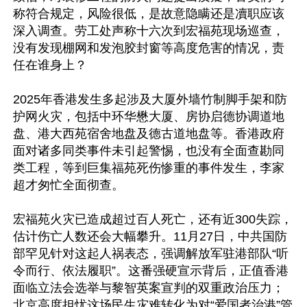
称符合规定，风险很低，是故意隐瞒还是凟职应该
深入调查。劳工处声称十六次到宏福苑现场巡查，
没有发现棚网和发泡胶封窗等高度危害的情况，责
任在谁身上？

2025年香港发生多起涉及大厦外墙竹制脚手架和防
护网火灾，包括中环华懋大厦、房协启德协调道地
盘、港大西苑宿舍地盘及德古道地盘等。香港政府
面对诸多同类事件未引起警惕，也没有全面查勘同
类工程，等到巨集福苑死伤惨重的事件发生，李家
超才匆忙全面彻查。

宏福苑火灾已造成超过百人死亡，还有近300失踪，
估计伤亡人数还会大幅攀升。11月27日，中共国防
部罕见针对这起人祸表态，强调解放军驻港部队“听
令而行、依法履职”。这番强硬宣示背后，正值香港
面临立法会选举与黎智英案宣判的双重政治压力；
北京高度担忧这场民生灾难转化为对“爱国者治港”管