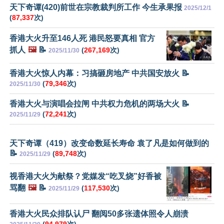
天下奇谭(420)前世在宗教裁判所工作 今生承果报
2025/12/1
(
87,337
次)
香港大火升至146人死 港民怒要真相 官方
抓人
🖼️
📝
(
267,169
次)
2025/11/30
香港大火惊人内幕：习搞砸房地产 中共国安放火 📝
(
79,346
次)
2025/11/30
香港大火与演唱会拉闸 中共权力危机的两场大火 📝
(
72,241
次)
2025/11/29
天下奇谭（419）改变命数延长寿命 袁了凡是如何做到的
📝
(
89,748
次)
2025/11/29
视香港大火为献祭？党媒发“吃叉烧”好香被
骂翻
🖼️
📝
(
117,530
次)
2025/11/29
香港大火民众排队认尸 翻阅50多张遗体照令人崩溃
(
94,979
次)