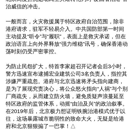
治威信的冲击。

一般而言，火灾救援属于特区政府自治范围，除非
港府请求，驻军不轻易介入。中共国防部第一时间
主动提及“听令”与“履职”，表面上是救灾承诺，但在
政治语言上向外界释放“强力维稳”讯号，确保香港动
荡时刻仍受严密掌控。

为防止民怨扩大，特首李家超召开记者会后3小时，
警方迅速宣布逮捕宏业建筑公司3名负责人，指控其
涉嫌严重疏忽。港府与北京迅速将矛头指向建商，
是为了展现究责决心，将公众怒火指向“人祸”与个别
厂商疏失，从而建立防火墙，避免质疑声浪蔓延至
特区政府的监管体系，动摇“由治及兴”的政治叙事。
在2019年后，北京极力想证明铁腕治港模式优于以
往，这场暴露城市脆弱性的致命大火，无疑是给港