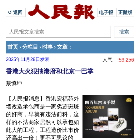
↺ 返回 
电子报
正體版
首页
分栏目
时事
文章
›
›
›
：
2025年11月28日
发表
人气：
53,256
香港大火狠抽港府和北京一巴掌
蔡慎坤
【人民报消息】香港宏福苑外
墙改造承包商是一家劣迹斑斑
的奸商，早就有违法前科，这
样的不法商家居然可以承包如
此大的工程，工程造价比市价
还高出一倍！更不可思议的