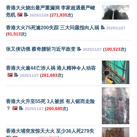
香港大火烧出最严重漏洞 李家超遇最严峻
危机
🖼️
📝
(
271,835
次)
2025/11/28
香港大火75死逾200失踪 三大问题指向人祸 📝
2025/11/27
(
91,513
次)
张又侠访俄 蔡奇腰斩习近平政变 📝
(
100,523
次)
2025/11/27
香港大火逾44亡涉人祸 港人精神令人动容
🖼️
📝
(
261,683
次)
2025/11/27
香港大火升至55死 3人被抓 有人铤而走险
？
🖼️
📝
(
260,685
次)
2025/11/27
香港大埔突发惊天大火 至少36人死279失