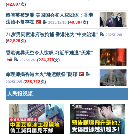
(
42,807
次)
黎智英被定罪 美国国会和人权团体：香港
法治不复存在
🖼️
📝
(
40,387
次)
2025/12/16
71岁男问责港府被拘捕 香港沦为“中央治港” 📝
2025/12/8
(
62,529
次)
香港诡异天空令人惊叹 习近平难逃“天索”
🖼️
📝
(
224,379
次)
2025/12/7
命理师揭香港大火“地运献祭”阴谋
🖼️
📝
(
238,712
次)
2025/12/5
人民报视频: