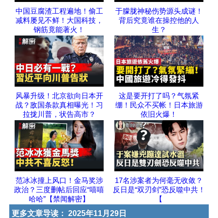
中国豆腐渣工程遍地！偷工
于朦胧神秘伤势源头成谜！
减料屡见不鲜！大国科技，
背后究竟谁在操控他的人
钢筋竟能著火！
生？
风暴升级！北京欲向日本开
这是要开打了吗？气氛紧
战？敌国条款真相曝光！习
绷！民众不买帐！日本旅游
拉拢川普，状告高市？
依旧火爆！
范冰冰撞上风口！金马奖涉
17名涉案者为何毫无收敛？
政治？三度删帖后回应“嘻嘻
反日是“双刃剑”恐反噬中共！
哈哈”【禁闻解密】
【
更多文章导读：
2025年11月29日