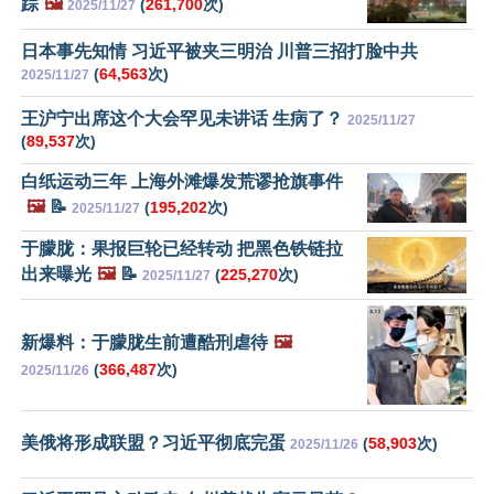
踪
🖼️
(
261,700
次)
2025/11/27
日本事先知情 习近平被夹三明治 川普三招打脸中共
(
64,563
次)
2025/11/27
王沪宁出席这个大会罕见未讲话 生病了？
2025/11/27
(
89,537
次)
白纸运动三年 上海外滩爆发荒谬抢旗事件
🖼️
📝
(
195,202
次)
2025/11/27
于朦胧：果报巨轮已经转动 把黑色铁链拉
出来曝光
🖼️
📝
(
225,270
次)
2025/11/27
新爆料：于朦胧生前遭酷刑虐待
🖼️
(
366,487
次)
2025/11/26
美俄将形成联盟？习近平彻底完蛋
(
58,903
次)
2025/11/26