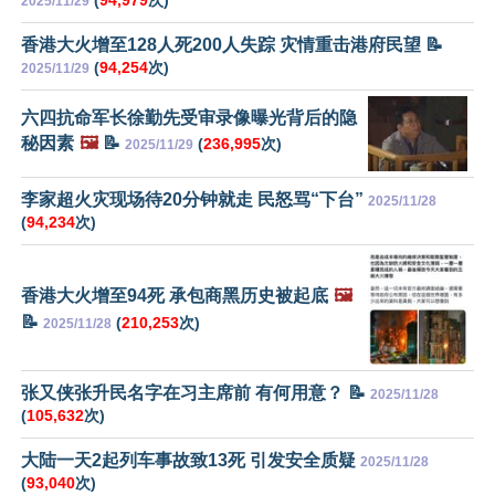
2025/11/29
香港大火增至128人死200人失踪 灾情重击港府民望 📝
(
94,254
次)
2025/11/29
六四抗命军长徐勤先受审录像曝光背后的隐
秘因素
🖼️
📝
(
236,995
次)
2025/11/29
李家超火灾现场待20分钟就走 民怒骂“下台”
2025/11/28
(
94,234
次)
香港大火增至94死 承包商黑历史被起底
🖼️
📝
(
210,253
次)
2025/11/28
张又侠张升民名字在习主席前 有何用意？ 📝
2025/11/28
(
105,632
次)
大陆一天2起列车事故致13死 引发安全质疑
2025/11/28
(
93,040
次)