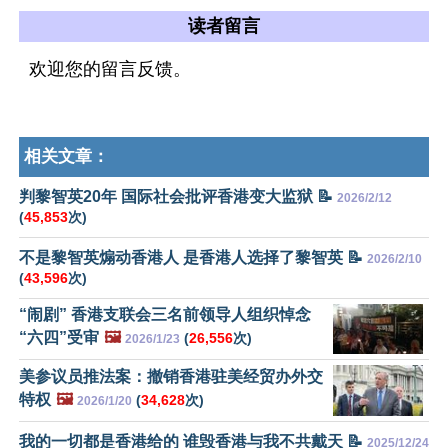
读者留言
欢迎您的留言反馈。
相关文章：
判黎智英20年 国际社会批评香港变大监狱 📝
2026/2/12
(
45,853
次)
不是黎智英煽动香港人 是香港人选择了黎智英 📝
2026/2/10
(
43,596
次)
“闹剧” 香港支联会三名前领导人组织悼念
“六四”受审
🖼️
(
26,556
次)
2026/1/23
美参议员推法案：撤销香港驻美经贸办外交
特权
🖼️
(
34,628
次)
2026/1/20
我的一切都是香港给的 谁毁香港与我不共戴天 📝
2025/12/24