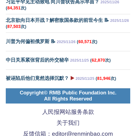
习近平罕见主动致电 向川普状告高示早苗？
2025/11/26
(
84,351
次)
北京欲向日本开战？解密敌国条款的前世今生 📝
2025/11/26
(
87,503
次)
川普为何偏袒俄罗斯 📝
(
60,571
次)
2025/11/26
中日关系紧张背后的外交秘辛
(
62,870
次)
2025/11/25
被诬陷后他们竟然选择沉默？
▶️
(
81,946
次)
2025/11/25
Copyright© RMB Public Foundation Inc.
All Rights Reserved
人民报网站服务条款
关于我们
反馈信箱：
editor@renminbao.com