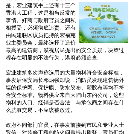
是，宏业建筑手上还有十三个
香港大工程，这是相当反常的
事情。奸商与政府官员之间私
相授受，必须彻底追责。还有
由民建联区议员把持的宏福苑
业主委员会，最终选择了造价
最高的建筑商，漠视居民提出的安全质疑，决策过
程存在明显的不法行为，港府必须追查。

宏业建筑多次声称选用的大量物料符合安全标准，
事发后保安局长邓炳强却说，消防员发现建筑物外
墙的保护网、保护膜、防水胶布、塑胶布等均不符
合安全标准。物料供应来自大陆山东的公司，这些
物料的入口、经销是否合法，与承包商之间存在什
么肮脏交易，不应该被放过。

政府不同部门官员，在事发前接到巿民和专业人士
致信，对装修工程的防火问题提出质疑，官员们均