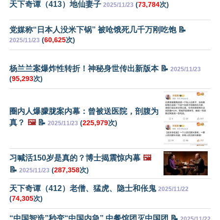
天下奇谭（413）地仙妻子
(
73,784
次)
2025/11/23
党媒称“日本人没米下锅” 被呛饿死几千万刚吃饱 📝
(
60,625
次)
2025/11/23
杨兰兰案爆炸性转折！神秘身世传出新版本 📝
2025/11/23
(
95,293
次)
圈内人爆朦胧案内幕：曾被送医院，剖腹为
真？
🖼️
📝
(
225,979
次)
2025/11/23
习喊活150岁是真的？博士揭震惊内幕
🖼️
📝
(
287,358
次)
2025/11/23
天下奇谭（412）老僧、猛虎、隐士和伥鬼
2025/11/22
(
74,305
次)
“中国智造”秒变“中国内急” 中餐馆团灭中国团 📝
2025/11/22