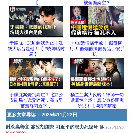
【
被全面架空？
于朦胧：悲剧到我为止！洗
中国造假猛于虎！ 假货横
钱大后台是他！【 #晓坤话时
行！ 假烟假酒假食品、假手
局 】｜
机、
于朦胧案烧到高层？北京公
杨兰兰案大反转！律师一句
安副局长诡异猝死，高市早
话震惊全场！真实身份匪夷
苗羞辱习近平，
所思！【 #禁闻解密
更多文章导读：
2025年11月22日
封杀高善文 篡改胡燿邦 习近平的权力死循环 📝
2025/11/25