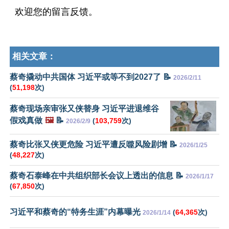
欢迎您的留言反馈。
相关文章：
蔡奇撬动中共国体 习近平或等不到2027了 📝
2026/2/11
(
51,198
次)
蔡奇现场亲审张又侠替身 习近平进退维谷
假戏真做
🖼️
📝
(
103,759
次)
2026/2/9
蔡奇比张又侠更危险 习近平遭反噬风险剧增 📝
2026/1/25
(
48,227
次)
蔡奇石泰峰在中共组织部长会议上透出的信息 📝
2026/1/17
(
67,850
次)
习近平和蔡奇的“特务生涯”内幕曝光
(
64,365
次)
2026/1/14