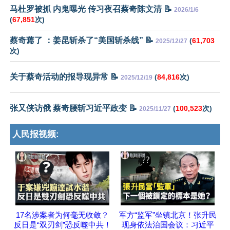
马杜罗被抓 内鬼曝光 传习夜召蔡奇陈文清 📝
2026/1/6
(
67,851
次)
蔡奇蔫了 ：姜昆斩杀了“美国斩杀线” 📝
(
61,703
2025/12/27
次)
关于蔡奇活动的报导现异常 📝
(
84,816
次)
2025/12/19
张又侠访俄 蔡奇腰斩习近平政变 📝
(
100,523
次)
2025/11/27
人民报视频:
17名涉案者为何毫无收敛？
军方“监军”坐镇北京！张升民
反日是“双刃剑”恐反噬中共！
现身依法治国会议：习近平