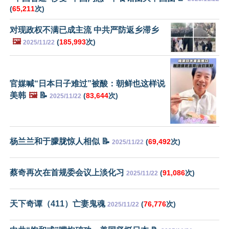
(
65,211
次)
对现政权不满已成主流 中共严防返乡滞乡
🖼️
(
185,993
次)
2025/11/22
官媒喊“日本日子难过”被酸：朝鲜也这样说
美韩
🖼️
📝
(
83,644
次)
2025/11/22
杨兰兰和于朦胧惊人相似 📝
(
69,492
次)
2025/11/22
蔡奇再次在首规委会议上淡化习
(
91,086
次)
2025/11/22
天下奇谭（411）亡妻鬼魂
(
76,776
次)
2025/11/22