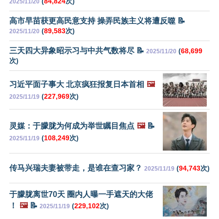
(
84,824
次)
2025/11/20
高市早苗获更高民意支持 操弄民族主义将遭反噬 📝
(
89,583
次)
2025/11/20
三天四大异象昭示习与中共气数将尽 📝
(
68,699
2025/11/20
次)
习近平面子事大 北京疯狂报复日本首相
🖼️
(
227,969
次)
2025/11/19
灵媒：于朦胧为何成为举世瞩目焦点
🖼️
📝
(
108,249
次)
2025/11/19
传马兴瑞夫妻被带走，是谁在查习家？
(
94,743
次)
2025/11/19
于朦胧离世70天 圈内人曝一手遮天的大佬
！
🖼️
📝
(
229,102
次)
2025/11/19