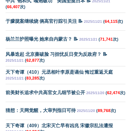
中共“饱和式”嘴炮破功 美国坚挺日本 📝
2025/11/21
(
66,407
次)
于朦胧案继续烧 俩高官行踪引关注 📝
(
64,115
次)
2025/11/21
杨兰兰护照曝光 她来自内蒙古？ 📝
(
71,741
次)
2025/11/21
风暴迭起 北京撕破脸 习担忧反日变为反政府？ 📝
(
62,877
次)
2025/11/21
天下奇谭（410）元丞相叶李原是谪仙 悔过重返天庭
(
83,285
次)
2025/11/21
前美财长追求中共高官女儿细节被公开
(
62,474
次)
2025/11/20
猜想：天网觉醒，大审判指日可待
(
89,768
次)
2025/11/20
天下奇谭（409）北宋灭亡早有凶兆 宋徽宗乱法遭报