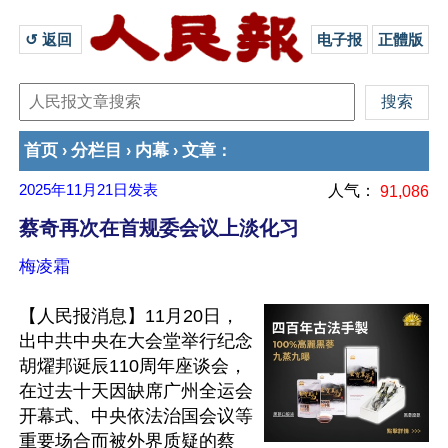
↺ 返回 
电子报
正體版
首页
分栏目
内幕
文章
›
›
›
：
2025年11月21日
发表
人气：
91,086
蔡奇再次在首规委会议上淡化习
梅凌霜
【人民报消息】11月20日，
出中共中央在大会堂举行纪念
胡燿邦诞辰110周年座谈会，
在过去十天因缺席广州全运会
开幕式、中央依法治国会议等
重要场合而被外界质疑的蔡