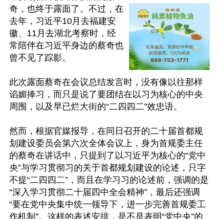
奇，也终于露面了。不过，在
去年，习近平10月去福建安
徽、11月去湖北考察时，经
常陪伴在习近平身边的蔡奇也
曾不见了踪影。

此次露面蔡奇在会议总结发言时，没有像以往那样
谄媚捧习，而只是说了要团结在以习为核心的中央
周围，以及早已烂大街的“二四四二”效忠语。

然而，根据官媒报导，在同日召开的二十届首都规
划建设委员会第六次全体会议上，身为首规委主任
的蔡奇在讲话中，只提到了以习近平为核心的“党中
央”与学习贯彻习的关于首都规划建设的论述，只字
不提“二四四二”，而且在学习习的论述前，强调的是
“深入学习贯彻二十届四中全会精神”，最后还强调
“要在党中央集中统一领导下，进一步完善首规委工
作机制”。这样的表述安排，是不是表明“党中央”的