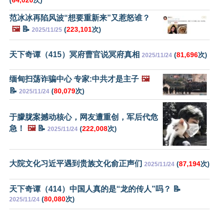
(
64,020
次)
范冰冰再陷风波“想要重新来”又惹怒谁？
🖼️
📝
(
223,101
次)
2025/11/25
天下奇谭（415）冥府曹官说冥府真相
(
81,696
次)
2025/11/24
缅甸扫荡诈骗中心 专家:中共才是主子
🖼️
📝
(
80,079
次)
2025/11/24
于朦胧案撼动核心，网友遭重创，军后代危
急！
🖼️
📝
(
222,008
次)
2025/11/24
大院文化习近平遇到贵族文化俞正声们
(
87,194
次)
2025/11/24
天下奇谭（414）中国人真的是“龙的传人”吗？ 📝
(
80,080
次)
2025/11/24