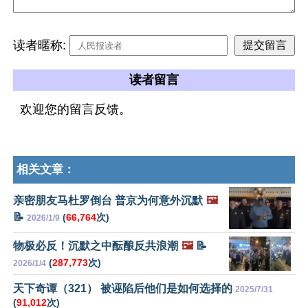
读者暱称:
读者留言
欢迎您的留言反馈。
相关文章：
亲密朋友马杜罗倒台 普京为何意外沉默
🖼️
📝
(
66,764
次)
2026/1/9
物极必反！沉默之中酝酿反共浪潮
🖼️
📝
(
287,773
次)
2026/1/4
天下奇谭（321） 被诬陷后他们是如何选择的
2025/7/31
(
91,012
次)