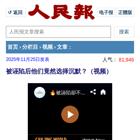
↺ 返回 
电子报
正體版
首页
分栏目
视频
文章
›
›
›
：
2025年11月25日
发表
人气：
81,946
被诬陷后他们竟然选择沉默？（视频）