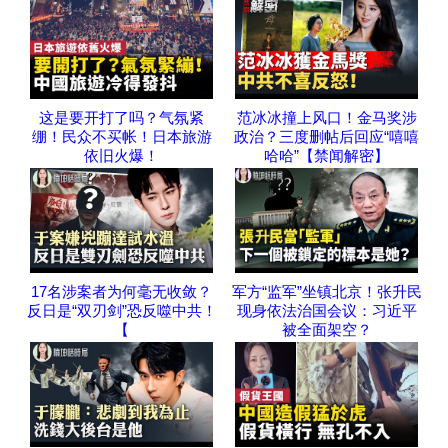
这是要开打了吗？气氛紧
范冰冰撞上风口！金马奖涉
绷！民众不买帐！日本旅游
政治？三度删帖后回应“嘻嘻
依旧火爆！
哈哈”【禁闻解密】
17名涉案者为何毫无收敛？
军方“监军”坐镇北京！张升民
反日是“双刃剑”恐反噬中共！
现身依法治国会议：习近平
【
被全面架空？