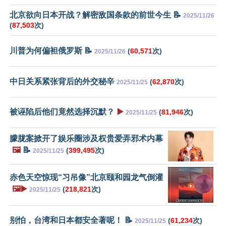
北京欲向日本开战？解密敌国条款的前世今生 📝
2025/11/26
(
87,503
次)
川普为何偏袒俄罗斯 📝
(
60,571
次)
2025/11/26
中日关系紧张背后的外交秘辛
(
62,870
次)
2025/11/25
被诬陷后他们竟然选择沉默？
▶️
(
81,946
次)
2025/11/25
朦胧案掀开了娱乐圈涉及权贵爱弄邪术内幕
🖼️
📝
(
399,495
次)
2025/11/25
赤色天空惊现“习吊像”北京颐和园龙气倒灌
🖼️▶️
(
218,821
次)
2025/11/25
别怕，台湾和日本都安全著呢！ 📝
(
61,234
次)
2025/11/25