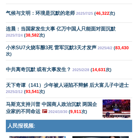
气候与文明：环境是沉默的老师
(
46,322
次)
2025/7/25
连晨：当国家发生大事 亿万中国人只能面对面沉默
(
38,582
次)
2025/7/24
小米SU7火烧车酿3死 雷军沉默3天才发声
(
83,430
2025/4/2
次)
中共离奇沉默 或有大事发生？
(
14,631
次)
2025/2/28
天下奇谭（141）少年被人诬陷不辩解 后大富儿子中进士
(
93,541
次)
2025/2/12
马斯克支持川普 中国商人政治沉默 两国企
业家的不同命运
🖼️
(
9,911
次)
2024/10/30
人民报视频: