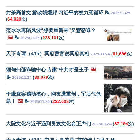
封杀高善文 篡改胡燿邦 习近平的权力死循环 📝
2025/11/25
(
64,020
次)
范冰冰再陷风波“想要重新来”又惹怒谁？
🖼️
📝
(
223,101
次)
2025/11/25
天下奇谭（415）冥府曹官说冥府真相
(
81,696
次)
2025/11/24
缅甸扫荡诈骗中心 专家:中共才是主子
🖼️
📝
(
80,079
次)
2025/11/24
于朦胧案撼动核心，网友遭重创，军后代危
急！
🖼️
📝
(
222,008
次)
2025/11/24
大院文化习近平遇到贵族文化俞正声们
(
87,194
次)
2025/11/24
天下奇谭（414）中国人真的是“龙的传人”吗？ 📝