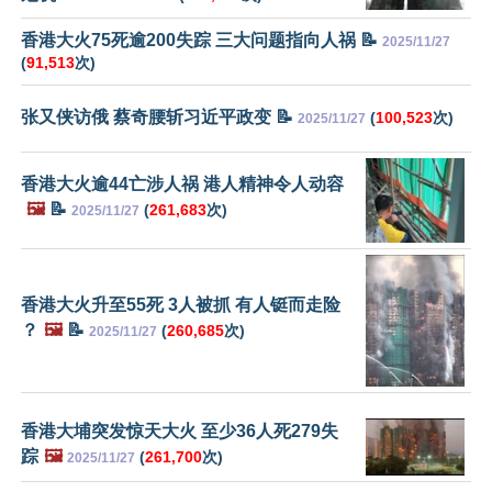
香港大火75死逾200失踪 三大问题指向人祸 📝
2025/11/27
(
91,513
次)
张又侠访俄 蔡奇腰斩习近平政变 📝
(
100,523
次)
2025/11/27
香港大火逾44亡涉人祸 港人精神令人动容
🖼️
📝
(
261,683
次)
2025/11/27
香港大火升至55死 3人被抓 有人铤而走险
？
🖼️
📝
(
260,685
次)
2025/11/27
香港大埔突发惊天大火 至少36人死279失
踪
🖼️
(
261,700
次)
2025/11/27