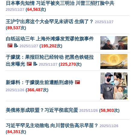
日本事先知情 习近平被夹三明治 川普三招打脸中共
(
64,563
次)
2025/11/27
王沪宁出席这个大会罕见未讲话 生病了？
2025/11/27
(
89,537
次)
白纸运动三年 上海外滩爆发荒谬抢旗事件
🖼️
📝
(
195,202
次)
2025/11/27
于朦胧：果报巨轮已经转动 把黑色铁链拉
出来曝光
🖼️
📝
(
225,270
次)
2025/11/27
新爆料：于朦胧生前遭酷刑虐待
🖼️
(
366,487
次)
2025/11/26
美俄将形成联盟？习近平彻底完蛋
(
58,903
次)
2025/11/26
习近平罕见主动致电 向川普状告高示早苗？
2025/11/26
(
84,351
次)