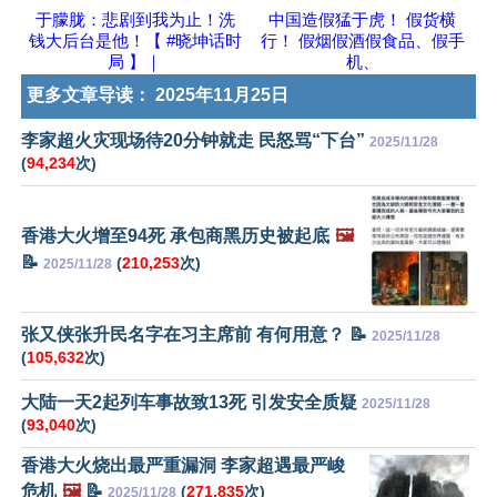
于朦胧：悲剧到我为止！洗
中国造假猛于虎！ 假货横
钱大后台是他！【 #晓坤话时
行！ 假烟假酒假食品、假手
局 】｜
机、
更多文章导读：
2025年11月25日
李家超火灾现场待20分钟就走 民怒骂“下台”
2025/11/28
(
94,234
次)
香港大火增至94死 承包商黑历史被起底
🖼️
📝
(
210,253
次)
2025/11/28
张又侠张升民名字在习主席前 有何用意？ 📝
2025/11/28
(
105,632
次)
大陆一天2起列车事故致13死 引发安全质疑
2025/11/28
(
93,040
次)
香港大火烧出最严重漏洞 李家超遇最严峻
危机
🖼️
📝
(
271,835
次)
2025/11/28