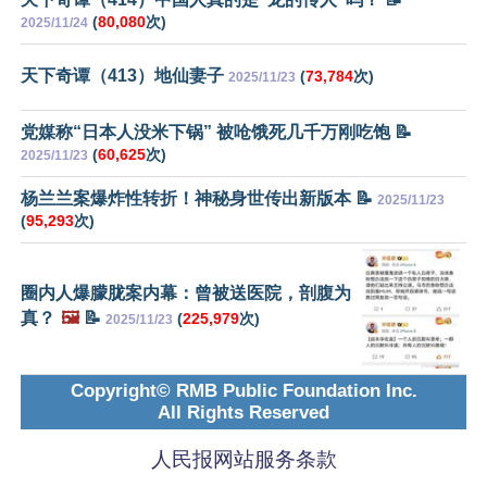
(
80,080
次)
2025/11/24
天下奇谭（413）地仙妻子
(
73,784
次)
2025/11/23
党媒称“日本人没米下锅” 被呛饿死几千万刚吃饱 📝
(
60,625
次)
2025/11/23
杨兰兰案爆炸性转折！神秘身世传出新版本 📝
2025/11/23
(
95,293
次)
圈内人爆朦胧案内幕：曾被送医院，剖腹为
真？
🖼️
📝
(
225,979
次)
2025/11/23
Copyright© RMB Public Foundation Inc.
All Rights Reserved
人民报网站服务条款