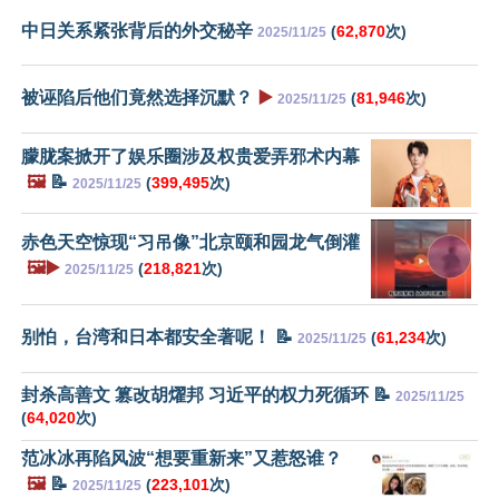
中日关系紧张背后的外交秘辛
(
62,870
次)
2025/11/25
被诬陷后他们竟然选择沉默？
▶️
(
81,946
次)
2025/11/25
朦胧案掀开了娱乐圈涉及权贵爱弄邪术内幕
🖼️
📝
(
399,495
次)
2025/11/25
赤色天空惊现“习吊像”北京颐和园龙气倒灌
🖼️▶️
(
218,821
次)
2025/11/25
别怕，台湾和日本都安全著呢！ 📝
(
61,234
次)
2025/11/25
封杀高善文 篡改胡燿邦 习近平的权力死循环 📝
2025/11/25
(
64,020
次)
范冰冰再陷风波“想要重新来”又惹怒谁？
🖼️
📝
(
223,101
次)
2025/11/25