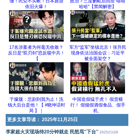
绷！民众不买帐！日本旅游
政治？三度删帖后回应“嘻嘻
依旧火爆！
哈哈”【禁闻解密】
17名涉案者为何毫无收敛？
军方“监军”坐镇北京！张升民
反日是“双刃剑”恐反噬中共！
现身依法治国会议：习近平
【
被全面架空？
于朦胧：悲剧到我为止！洗
中国造假猛于虎！ 假货横
钱大后台是他！【 #晓坤话时
行！ 假烟假酒假食品、假手
局 】｜
机、
更多文章导读：
2025年11月25日
李家超火灾现场待20分钟就走 民怒骂“下台”
2025/11/28