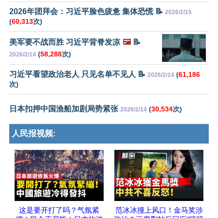
2026年团拜会：习近平脸色疲惫 集体恐慌 📝
2026/2/15
(
60,313
次)
美军要不战而胜 习近平背脊发凉
🖼️
📝
(
58,288
次)
2026/2/14
习近平看望政治老人 只见名单不见人 📝
(
61,186
2026/2/14
次)
日本扣押中国渔船加剧局势紧张
(
30,534
次)
2026/2/14
人民报视频:
这是要开打了吗？气氛紧
范冰冰撞上风口！金马奖涉