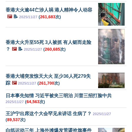
香港大火逾44亡涉人祸 港人精神令人动容
🖼️
📝
(
261,683
次)
2025/11/27
香港大火升至55死 3人被抓 有人铤而走险
？
🖼️
📝
(
260,685
次)
2025/11/27
香港大埔突发惊天大火 至少36人死279失
踪
🖼️
(
261,700
次)
2025/11/27
日本事先知情 习近平被夹三明治 川普三招打脸中共
(
64,563
次)
2025/11/27
王沪宁出席这个大会罕见未讲话 生病了？
2025/11/27
(
89,537
次)
白纸运动三年 上海外滩爆发荒谬抢旗事件