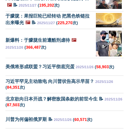
🖼️
📝
(
195,202
次)
2025/11/27
于朦胧：果报巨轮已经转动 把黑色铁链拉
出来曝光
🖼️
📝
(
225,270
次)
2025/11/27
新爆料：于朦胧生前遭酷刑虐待
🖼️
(
366,487
次)
2025/11/26
美俄将形成联盟？习近平彻底完蛋
(
58,903
次)
2025/11/26
习近平罕见主动致电 向川普状告高示早苗？
2025/11/26
(
84,351
次)
北京欲向日本开战？解密敌国条款的前世今生 📝
2025/11/26
(
87,503
次)
川普为何偏袒俄罗斯 📝
(
60,571
次)
2025/11/26