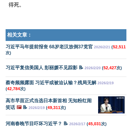
得死。
相关文章：
习近平马年提前报丧 68岁老汉放倒37党官
(
52,511
2026/2/21
次)
习近平复信美国人 彭丽媛不见踪影 📝
(
52,427
次)
2026/2/20
蔡奇频频露面 习近平或被迫认输？残局无解
2026/2/19
(
42,784
次)
高市早苗正式当选日本新首相 无知粉红闹
笑话
🖼️
📝
(
49,311
次)
2026/2/19
河南春晚节目吓坏习近平？ 📝
(
45,031
次)
2026/2/17