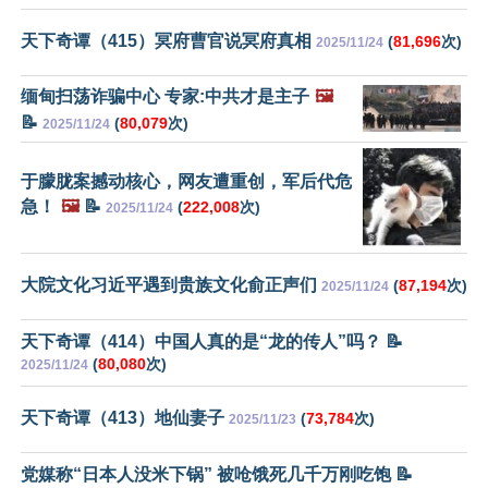
天下奇谭（415）冥府曹官说冥府真相
(
81,696
次)
2025/11/24
缅甸扫荡诈骗中心 专家:中共才是主子
🖼️
📝
(
80,079
次)
2025/11/24
于朦胧案撼动核心，网友遭重创，军后代危
急！
🖼️
📝
(
222,008
次)
2025/11/24
大院文化习近平遇到贵族文化俞正声们
(
87,194
次)
2025/11/24
天下奇谭（414）中国人真的是“龙的传人”吗？ 📝
(
80,080
次)
2025/11/24
天下奇谭（413）地仙妻子
(
73,784
次)
2025/11/23
党媒称“日本人没米下锅” 被呛饿死几千万刚吃饱 📝