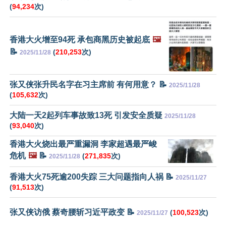
(
94,234
次)
香港大火增至94死 承包商黑历史被起底
🖼️
📝
(
210,253
次)
2025/11/28
张又侠张升民名字在习主席前 有何用意？ 📝
2025/11/28
(
105,632
次)
大陆一天2起列车事故致13死 引发安全质疑
2025/11/28
(
93,040
次)
香港大火烧出最严重漏洞 李家超遇最严峻
危机
🖼️
📝
(
271,835
次)
2025/11/28
香港大火75死逾200失踪 三大问题指向人祸 📝
2025/11/27
(
91,513
次)
张又侠访俄 蔡奇腰斩习近平政变 📝
(
100,523
次)
2025/11/27