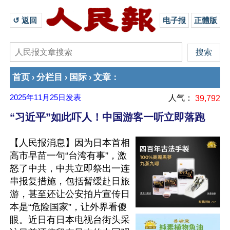
↺ 返回 
电子报
正體版
首页
分栏目
国际
文章
›
›
›
：
2025年11月25日
发表
人气：
39,792
“习近平”如此吓人！中国游客一听立即落跑
【人民报消息】因为日本首相
高市早苗一句“台湾有事”，激
怒了中共，中共立即祭出一连
串报复措施，包括暂缓赴日旅
游，甚至还让公安拍片宣传日
本是“危险国家”，让外界看傻
眼。近日有日本电视台街头采