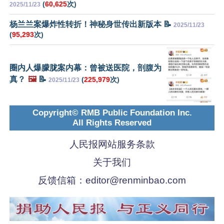
(
60,625
次)
2025/11/23
杨兰兰案爆炸性转折！神秘身世传出新版本 📝
2025/11/23
(
95,293
次)
圈内人爆朦胧案内幕：曾被送医院，剖腹为
真？
🖼️
📝
(
225,979
次)
2025/11/23
Copyright© RMB Public Foundation Inc.
All Rights Reserved
人民报网站服务条款
关于我们
反馈信箱：
editor@renminbao.com