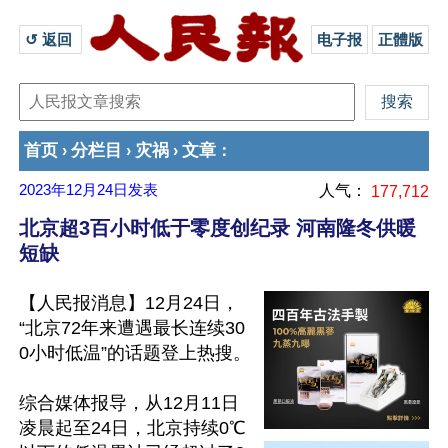
↺ 返回 
电子报
正體版
首页
分栏目
灾祸
文章
›
›
›
：
2023年12月24日
发表
人气：
177,712
北京超3百小时低于零度创纪录 河南隆冬供暖
短缺
【人民报消息】12月24日，
“北京72年来遭遇最长连续30
0小时低温”的话题登上热搜。

综合媒体报导，从12月11日
凌晨起至24日，北京持续0℃