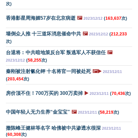
次)
香港影星周海媚57岁在北京病逝
🖼️
(
163,637
次)
2023/12/12
墙倒众人推 十三道坏消息催命中共
🖼️
(
212,233
2023/12/12
次)
台退将︰中共暗地策反台军 叛逃军人不获信任
🖼️
(
58,255
次)
2023/12/12
秦刚被注射氰化钾 十名将官一同被处死
🖼️▶️
2023/12/11
(
203,454
次)
房价顶不住！700万买的 300万卖掉
▶️
(
70,436
次)
2023/12/11
中国年轻人无力生养“金宝宝”
🖼️
(
58,219
次)
2023/12/11
撤陈峰王健林等名字 哈佛被中共渗透水很深
2023/12/11
(
60,308
次)