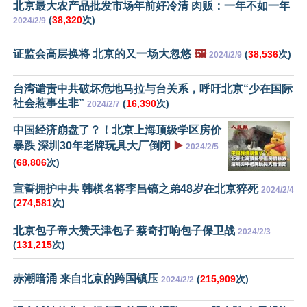
北京最大农产品批发市场年前好冷清 肉贩：一年不如一年
(
38,320
次)
2024/2/9
证监会高层换将 北京的又一场大忽悠
🖼️
(
38,536
次)
2024/2/9
台湾谴责中共破坏危地马拉与台关系，呼吁北京“少在国际
社会惹事生非”
(
16,390
次)
2024/2/7
中国经济崩盘了？！北京上海顶级学区房价
暴跌 深圳30年老牌玩具大厂倒闭
▶️
2024/2/5
(
68,806
次)
宣誓拥护中共 韩棋名将李昌镐之弟48岁在北京猝死
2024/2/4
(
274,581
次)
北京包子帝大赞天津包子 蔡奇打响包子保卫战
2024/2/3
(
131,215
次)
赤潮暗涌 来自北京的跨国镇压
(
215,909
次)
2024/2/2