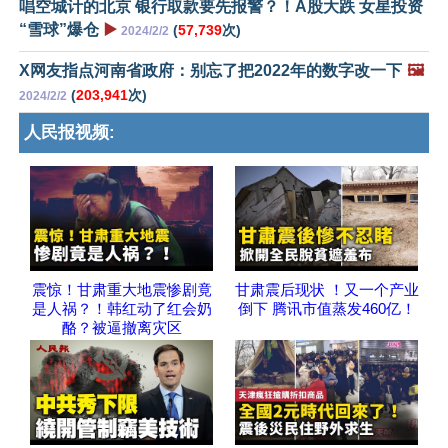
唱空城计的北京 银行取款要先报警？！A股大跌 女星投资
“雪球”爆仓
▶️
(
57,739
次)
2024/2/2
X网友指点河南省政府：别忘了把2022年的数字改一下
🖼️
(
203,941
次)
2024/2/2
人民报视频:
震惊！甘肃重大地震惨剧竟
甘肃震后现状 ！又一个产业
是人祸？！韩红动了红会奶
倒下 腾讯市值蒸发460亿！
酪？被逼撤离灾区