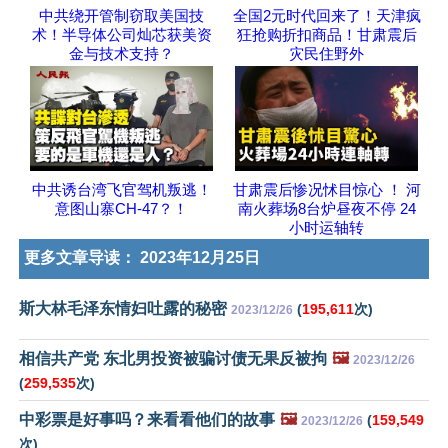
中共绕开管制窃取美国技
全国2元时代回来了！天津疯
术！半导体公司灿芯获美资
狂抢购折扣商品！甘肃震后
金与技术支持？
灾民住野外
中共诱台湾飞官驾机叛逃！
甘肃震后惨况怵目惊心 ！ 河
意图山寨CH-47？！
南火葬场8台炉昼夜不停 24
小时运轴转
更多文章导读：
2023年12月25日
斯大林毛泽东情妇吐露的秘密
(
195,611
次)
2023/12/26
相信共产党 东北男投资被骗讨债无果反被拘
🖼️
2023/12/26
(
259,535
次)
中彩票是好事吗？来看看他们的故事
🖼️
(
159,549
2023/12/26
次)