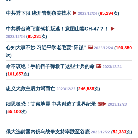
中共秀下限 绕开管制窃美技术
▶️
(
65,294
次)
2023/12/24
中共诱台湾飞官驾机叛逃！意图山寨CH-47？！
▶️
(
65,231
次)
2023/12/24
心知大事不妙 习近平学老毛耍“阳谋”
🖼️
(
190,850
2023/12/24
次)
命不该绝！手机挡子弹救了这些士兵的命
🖼️
2023/12/24
(
101,857
次)
忠义犬救主后力竭而亡
(
246,538
次)
2023/12/23
细思极恐！甘肃地震 中共创造了世界纪录
🖼️▶️
2023/12/23
(
55,100
次)
俄大选前国内俄乌战争支持率跌至谷底
(
52,333
次)
2023/12/22