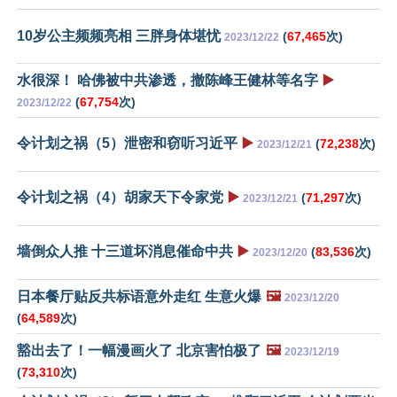
10岁公主频频亮相 三胖身体堪忧
(
67,465
次)
2023/12/22
水很深！ 哈佛被中共渗透，撤陈峰王健林等名字
▶️
(
67,754
次)
2023/12/22
令计划之祸（5）泄密和窃听习近平
▶️
(
72,238
次)
2023/12/21
令计划之祸（4）胡家天下令家党
▶️
(
71,297
次)
2023/12/21
墙倒众人推 十三道坏消息催命中共
▶️
(
83,536
次)
2023/12/20
日本餐厅贴反共标语意外走红 生意火爆
🖼️
2023/12/20
(
64,589
次)
豁出去了！一幅漫画火了 北京害怕极了
🖼️
2023/12/19
(
73,310
次)