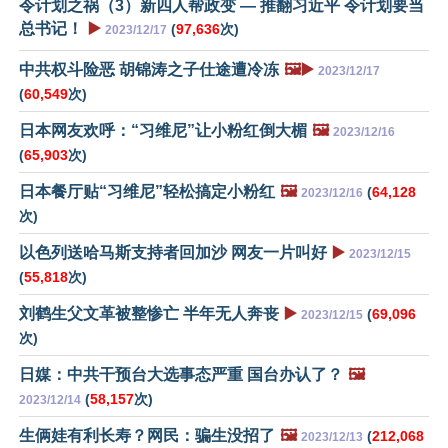
令计划之祸（3）新四人帮政变 — 推翻习近平 令计划要当
总书记！
▶️
(
97,636
次)
2023/12/17
中共权斗险恶 胡锦涛之子仕途遭冷冻
🖼️▶️
2023/12/17
(
60,549
次)
日本网友欢呼：“习维尼”让小粉红倒大楣
🖼️
2023/12/16
(
65,903
次)
日本餐厅贴“习维尼”轻松搞定小粉红
🖼️
(
64,128
2023/12/16
次)
以色列送哈马斯支持者回加沙 网友一片叫好
▶️
2023/12/15
(
55,818
次)
刘鹤生父文革被整惨亡 半年无人奔丧
▶️
(
69,096
2023/12/15
次)
日媒：中共干预台大选事态严重 国台办认了？
🖼️
(
58,157
次)
2023/12/14
生俩娃有利长寿？网民：骗生没招了
🖼️
(
212,068
2023/12/13