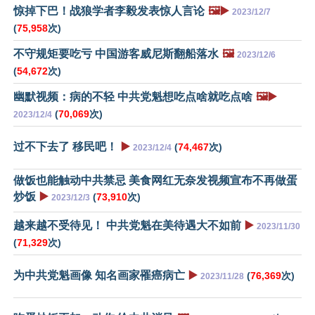
惊掉下巴！战狼学者李毅发表惊人言论
🖼️▶️
2023/12/7
(
75,958
次)
不守规矩要吃亏 中国游客威尼斯翻船落水
🖼️
2023/12/6
(
54,672
次)
幽默视频：病的不轻 中共党魁想吃点啥就吃点啥
🖼️▶️
(
70,069
次)
2023/12/4
过不下去了 移民吧！
▶️
(
74,467
次)
2023/12/4
做饭也能触动中共禁忌 美食网红无奈发视频宣布不再做蛋
炒饭
▶️
(
73,910
次)
2023/12/3
越来越不受待见！ 中共党魁在美待遇大不如前
▶️
2023/11/30
(
71,329
次)
为中共党魁画像 知名画家罹癌病亡
▶️
(
76,369
次)
2023/11/28