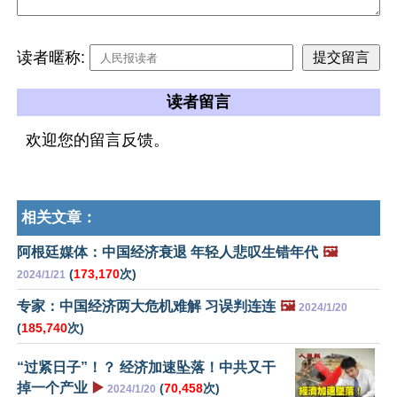
读者暱称:
读者留言
欢迎您的留言反馈。
相关文章：
阿根廷媒体：中国经济衰退 年轻人悲叹生错年代
🖼️
(
173,170
次)
2024/1/21
专家：中国经济两大危机难解 习误判连连
🖼️
2024/1/20
(
185,740
次)
“过紧日子”！？ 经济加速坠落！中共又干
掉一个产业
▶️
(
70,458
次)
2024/1/20