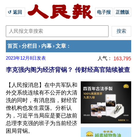
↺ 返回 
电子报
正體版
首页
分栏目
内幕
文章
›
›
›
：
2023年12月8日
发表
人气：
163,795
李克强内阁为经济背锅？ 传财经高官陆续被查
【人民报消息】在中共军队和
外交系统连续有不公开的大清
洗的同时，有消息指，财经官
僚机构也发生震荡。分析认
为，习近平当局应是要已故前
总理李克强的班子为当前经济
困局背锅。
