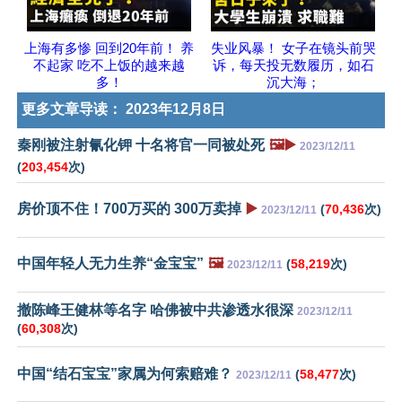
上海有多惨 回到20年前！ 养
失业风暴！ 女子在镜头前哭
不起家 吃不上饭的越来越
诉，每天投无数履历，如石
多！
沉大海；
更多文章导读：
2023年12月8日
秦刚被注射氰化钾 十名将官一同被处死
🖼️▶️
2023/12/11
(
203,454
次)
房价顶不住！700万买的 300万卖掉
▶️
(
70,436
次)
2023/12/11
中国年轻人无力生养“金宝宝”
🖼️
(
58,219
次)
2023/12/11
撤陈峰王健林等名字 哈佛被中共渗透水很深
2023/12/11
(
60,308
次)
中国“结石宝宝”家属为何索赔难？
(
58,477
次)
2023/12/11