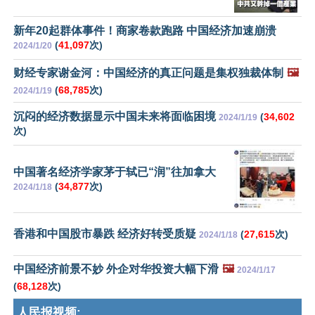
新年20起群体事件！商家卷款跑路 中国经济加速崩溃
(
41,097
次)
2024/1/20
财经专家谢金河：中国经济的真正问题是集权独裁体制
🖼️
(
68,785
次)
2024/1/19
沉闷的经济数据显示中国未来将面临困境
(
34,602
2024/1/19
次)
中国著名经济学家茅于轼已“润”往加拿大
(
34,877
次)
2024/1/18
香港和中国股市暴跌 经济好转受质疑
(
27,615
次)
2024/1/18
中国经济前景不妙 外企对华投资大幅下滑
🖼️
2024/1/17
(
68,128
次)
人民报视频: