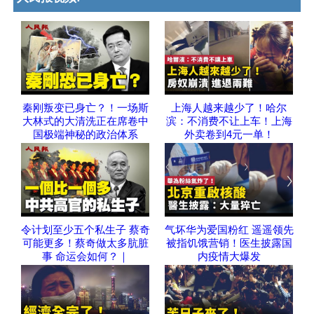
秦刚叛变已身亡？！一场斯
上海人越来越少了！哈尔
大林式的大清洗正在席卷中
滨：不消费不让上车！上海
国极端神秘的政治体系
外卖卷到4元一单！
令计划至少五个私生子 蔡奇
气坏华为爱国粉红 遥遥领先
可能更多！蔡奇做太多肮脏
被指饥饿营销！医生披露国
事 命运会如何？｜
内疫情大爆发