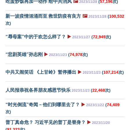
吃蛋炒饭再加一动作 给中共消风
🖼️
(
57,196
次)
2023/11/28
新一波疫情汹涌而至 救世防疫有良方
🖼️
(
100,532
2023/11/28
次)
“辱母案”中的于欢怎么样了？
▶️
(
72,949
次)
2023/11/27
“悲剧英雄”孙志刚
▶️
(
74,978
次)
2023/11/23
中共又闹笑话 《上甘岭》暂停播出
▶️
(
107,214
次)
2023/11/23
人民报恭祝各界朋友感恩节快乐
(
22,468
次)
2023/11/23
“时光倒流”奇闻－他们到哪里去了？
▶️
(
74,409
2023/11/22
次)
普丁真命危？ 习近平见的普丁是替身？
▶️
2023/11/20
(
91,323
次)