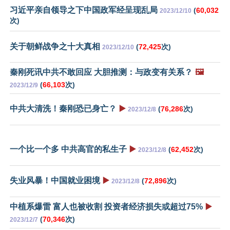
习近平亲自领导之下中国政军经呈现乱局
(
60,032
2023/12/10
次)
关于朝鲜战争之十大真相
(
72,425
次)
2023/12/10
秦刚死讯中共不敢回应 大胆推测：与政变有关系？
🖼️
(
66,103
次)
2023/12/9
中共大清洗！秦刚恐已身亡？
▶️
(
76,286
次)
2023/12/8
一个比一个多 中共高官的私生子
▶️
(
62,452
次)
2023/12/8
失业风暴！中国就业困境
▶️
(
72,896
次)
2023/12/8
中植系爆雷 富人也被收割 投资者经济损失或超过75%
▶️
(
70,346
次)
2023/12/7