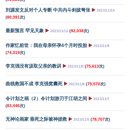
刘源发文反对个人专断 中共内斗剑拔弩张
▶️
2023/11/14
(
80,391
次)
最新预言 罕见天象
▶️
(
92,038
次)
2023/11/12
作家忆前世：我在母亲怀孕4个月时投胎
▶️
2023/11/9
(
74,319
次)
李克强没有汲取父亲的教训
▶️
(
75,613
次)
2023/11/9
曲线救国不成 李克强窝囊死
▶️
(
75,570
次)
2023/11/8
令计划之祸（2）令计划游刃于江胡之间
▶️
2023/11/7
(
83,446
次)
无神论画家 垂死之际被神拯救
▶️
(
78,707
次)
2023/11/5