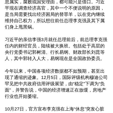
息属实，腐败或国安理由，都可能只是借口。习近
平现在调查经济高官，其中一个不便说明的原因，
是当局需要找出经济困局的替罪羊，以在党内继续
维持自己权力，所以想往前任总理李克强及其下属
们身上甩黑锅。

习近平的亲信李强3月就任总理前后，前总理李克强
任内的财经官员，陆续被大换班。包括处于高层的
央行党委书记郭树清、行长易纲、财政部长刘昆等
人，其中郭转入人大，易纲现在是全国政协委员。

今年以来，中国各项经济数据都不如预期，甚至出
现了通缩的迹象。12月5日，国际评级机构穆迪公司
罕见把中共政府信用评级展望，由“稳定”下调为“负
面”，并警告说，中国的经济增速正在放缓，房地产
行业也开始萎缩。

10月27日，官方宣布李克强在上海“休息”突发心脏