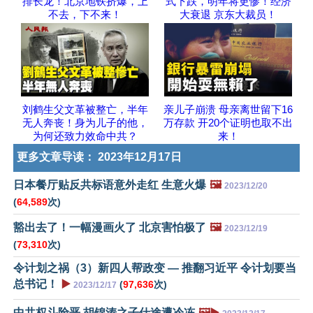
排长龙！北京地铁挤爆，上
式下跌，明年将更惨！经济
不去，下不来！
大衰退 京东大裁员！
刘鹤生父文革被整亡，半年
亲儿子崩溃 母亲离世留下16
无人奔丧！身为儿子的他，
万存款 开20个证明也取不出
为何还致力效命中共？
来！
更多文章导读：
2023年12月17日
日本餐厅贴反共标语意外走红 生意火爆
🖼️
2023/12/20
(
64,589
次)
豁出去了！一幅漫画火了 北京害怕极了
🖼️
2023/12/19
(
73,310
次)
令计划之祸（3）新四人帮政变 — 推翻习近平 令计划要当
总书记！
▶️
(
97,636
次)
2023/12/17
中共权斗险恶 胡锦涛之子仕途遭冷冻
🖼️▶️