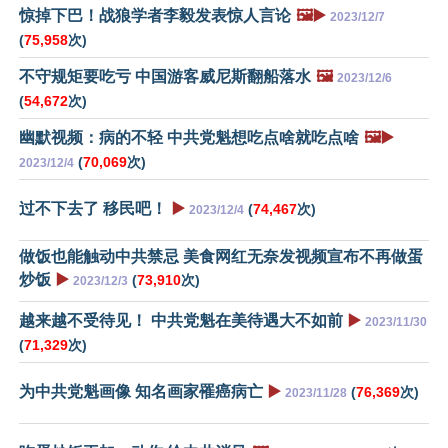
惊掉下巴！战狼学者李毅发表惊人言论
🖼️▶️
2023/12/7
(
75,958
次)
不守规矩要吃亏 中国游客威尼斯翻船落水
🖼️
2023/12/6
(
54,672
次)
幽默视频：病的不轻 中共党魁想吃点啥就吃点啥
🖼️▶️
(
70,069
次)
2023/12/4
过不下去了 移民吧！
▶️
(
74,467
次)
2023/12/4
做饭也能触动中共禁忌 美食网红无奈发视频宣布不再做蛋
炒饭
▶️
(
73,910
次)
2023/12/3
越来越不受待见！ 中共党魁在美待遇大不如前
▶️
2023/11/30
(
71,329
次)
为中共党魁画像 知名画家罹癌病亡
▶️
(
76,369
次)
2023/11/28