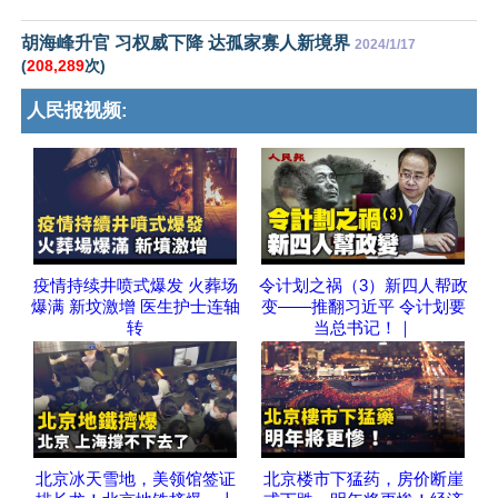
胡海峰升官 习权威下降 达孤家寡人新境界
2024/1/17
(
208,289
次)
人民报视频:
疫情持续井喷式爆发 火葬场
令计划之祸（3）新四人帮政
爆满 新坟激增 医生护士连轴
变——推翻习近平 令计划要
转
当总书记！｜
北京冰天雪地，美领馆签证
北京楼市下猛药，房价断崖