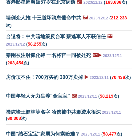
香港影星周海媚57岁在北京病逝
🖼️
(
163,636
次)
2023/12/12
墙倒众人推 十三道坏消息催命中共
🖼️
(
212,233
2023/12/12
次)
台退将︰中共暗地策反台军 叛逃军人不获信任
🖼️
(
58,255
次)
2023/12/12
秦刚被注射氰化钾 十名将官一同被处死
🖼️▶️
2023/12/11
(
203,454
次)
房价顶不住！700万买的 300万卖掉
▶️
(
70,436
次)
2023/12/11
中国年轻人无力生养“金宝宝”
🖼️
(
58,219
次)
2023/12/11
撤陈峰王健林等名字 哈佛被中共渗透水很深
2023/12/11
(
60,308
次)
中国“结石宝宝”家属为何索赔难？
(
58,477
次)
2023/12/11