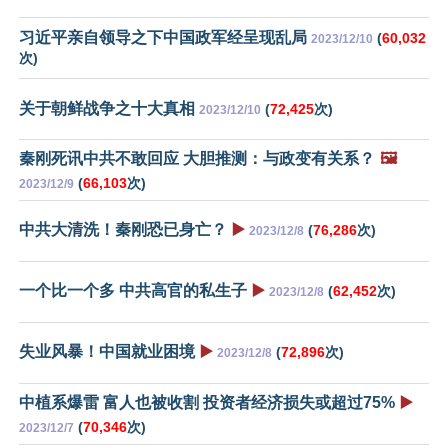
习近平亲自领导之下中国政军经呈现乱局
(
60,032
2023/12/10
次)
关于朝鲜战争之十大真相
(
72,425
次)
2023/12/10
秦刚死讯中共不敢回应 大胆推测：与政变有关系？
🖼️
(
66,103
次)
2023/12/9
中共大清洗！秦刚恐已身亡？
▶️
(
76,286
次)
2023/12/8
一个比一个多 中共高官的私生子
▶️
(
62,452
次)
2023/12/8
失业风暴！中国就业困境
▶️
(
72,896
次)
2023/12/8
中植系爆雷 富人也被收割 投资者经济损失或超过75%
▶️
(
70,346
次)
2023/12/7