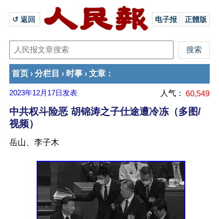
↺ 返回 
电子报
正體版
首页
分栏目
时事
文章
›
›
›
：
2023年12月17日
发表
人气：
60,549
中共权斗险恶 胡锦涛之子仕途遭冷冻（多图/
视频）
岳山、李子木