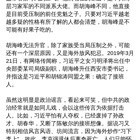
层习家军的不同派系大佬。而胡海峰不同，他直接
是目前受压制的前任党魁之子。只要对习近平越老
越多疑的性格有所了解的人都会清楚，胡海峰是不
可能有好果子吃的。

胡海峰无法升官，除了家族受当局压制之外，可能
还有一个深层原因，又是海外放风犯忌。2019年3月
21日，有网络传闻称，习近平之女习明泽将出任中
央部委某司局级副职，胡海峰升任西安市委书记，
并指这是习近平和胡锦涛同盟之果：确定了接班
人。

虽然这明显是政治谣言，看起来可笑，但中共的政
治经常就是如同儿戏，会以这些传言为依据打击
人。比如，习近平怕有人夺权，已经废掉了孙政
才、胡春华，又断了陈敏尔的接班想像。据说习又
特别相信风言风语、坊间流言，因为海外炒作“习下
李上”，故此，李克强退休后离奇死亡，人们只能怀