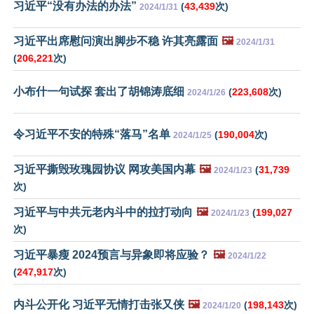
习近平“没有办法的办法”
(
43,439
次)
2024/1/31
习近平出席慰问演出脚步不稳 许其亮露面
🖼️
2024/1/31
(
206,221
次)
小布什一句试探 套出了胡锦涛底细
(
223,608
次)
2024/1/26
令习近平不安的特殊“落马”名单
(
190,004
次)
2024/1/25
习近平撕毁玫瑰园协议 网攻美国内幕
🖼️
(
31,739
2024/1/23
次)
习近平与中共元老内斗中的拉打动向
🖼️
(
199,027
2024/1/23
次)
习近平暴瘦 2024预言与异象即将应验？
🖼️
2024/1/22
(
247,917
次)
内斗公开化 习近平无情打击张又侠
🖼️
(
198,143
次)
2024/1/20