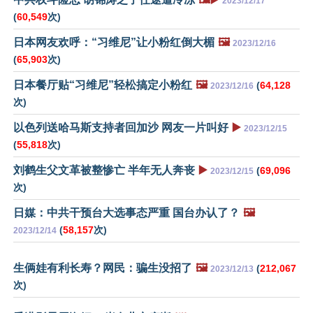
2023/12/17
(
60,549
次)
日本网友欢呼：“习维尼”让小粉红倒大楣
🖼️
2023/12/16
(
65,903
次)
日本餐厅贴“习维尼”轻松搞定小粉红
🖼️
(
64,128
2023/12/16
次)
以色列送哈马斯支持者回加沙 网友一片叫好
▶️
2023/12/15
(
55,818
次)
刘鹤生父文革被整惨亡 半年无人奔丧
▶️
(
69,096
2023/12/15
次)
日媒：中共干预台大选事态严重 国台办认了？
🖼️
(
58,157
次)
2023/12/14
生俩娃有利长寿？网民：骗生没招了
🖼️
(
212,067
2023/12/13
次)