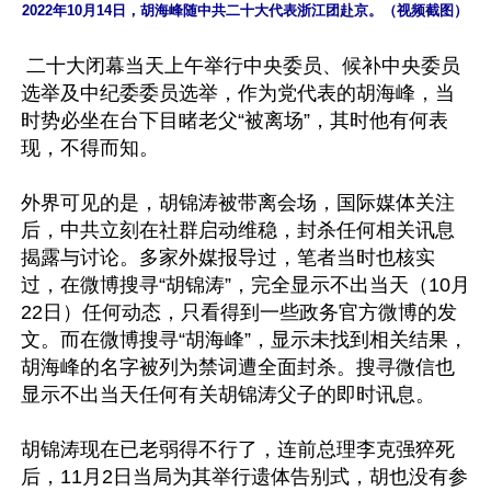
2022年10月14日，胡海峰随中共二十大代表浙江团赴京。（视频截图）
 二十大闭幕当天上午举行中央委员、候补中央委员
选举及中纪委委员选举，作为党代表的胡海峰，当
时势必坐在台下目睹老父“被离场”，其时他有何表
现，不得而知。 

外界可见的是，胡锦涛被带离会场，国际媒体关注
后，中共立刻在社群启动维稳，封杀任何相关讯息
揭露与讨论。多家外媒报导过，笔者当时也核实
过，在微博搜寻“胡锦涛”，完全显示不出当天（10月
22日）任何动态，只看得到一些政务官方微博的发
文。而在微博搜寻“胡海峰”，显示未找到相关结果，
胡海峰的名字被列为禁词遭全面封杀。搜寻微信也
显示不出当天任何有关胡锦涛父子的即时讯息。

胡锦涛现在已老弱得不行了，连前总理李克强猝死
后，11月2日当局为其举行遗体告别式，胡也没有参