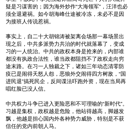
疑是习谋害的；因为海外炒作“大海领军”，汪洋也必
须全退避祸。如今胡海峰仕途被冷冻，未必不是因
为接班人传说惹祸。

事实上，自二十大胡锦涛被架离会场那一幕场景出
现之后，中共多派势力共治的时代就落幕了，变成
习的一人统治。中共的政权本身是抢来的，内部谁
都没有执政合法性，谁当政都阻挡不了政权走向穷
途末路。在习一人独裁之下，诸如三年动态清零防
疫已是闹得天怒人怨，恶狼外交闹得四方树敌，“国
进民退”搞死民企，反间谍法吓跑外资，现在当局再
唱红脸已没人信。

中共权力斗争已进入更险恶和不可理喻的“新时代”。
习越是集权，政权越是危险，他站得越高，脚越发
飘，他越是担心国内外各种势力威胁，特别是不获
信任的党内前朝人马。
