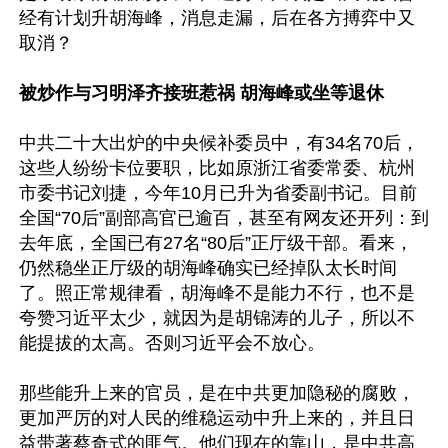
经有计划升胡海峰，消息走漏，后在各方搏弈中又
取消？

被炒作与习明泽齐接班惹祸 胡海峰或坐等退休
中共二十大出炉的中央候补委员中，有34名70后，
这些人纷纷卡位要职，比如原浙江省委常委、杭州
市委书记刘捷，今年10月已升为省委副书记。目前
全国“70后”副部高官已逾百，甚至有网友还开列：到
去年底，全国已有27名“80后”正厅级干部。看来，
仍然稳坐正厅级的胡海峰确实已经掉队太长时间
了。照正常规律看，胡海峰不是能力不行，也不是
夸赞习近平太少，就因为是胡锦涛的儿子，所以不
能提拔的太高。否则习近平会不放心。

那些能升上来的官员，是在中共更加隐秘的腐败，
更加严厉的对人民的维稳运动中升上来的，并且日
益带著蔡奇式的匪气。他们现在的靠山，是中共高