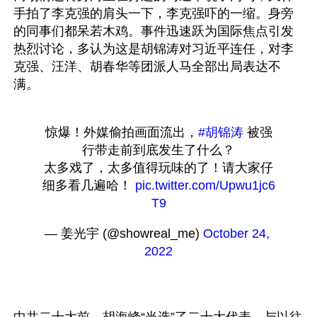
手拍了李克强的肩头一下，李克强吓的一缩。身旁
的同事们都呆若木鸡。事件迅速跃为国际焦点引发
热烈讨论，多认为这是胡锦涛对习近平连任，对李
克强、汪洋、胡春华等团派人马全部出局表达不
惊爆！外媒偷拍画面流出，
#胡锦涛
 被强
行带走前到底发生了什么？
太多戏了，太多值得玩味的了！请大家仔
细多看几遍哈！ 
pic.twitter.com/Upwu1jc6
T9
— 姜光宇 (@showreal_me) 
October 24, 
2022