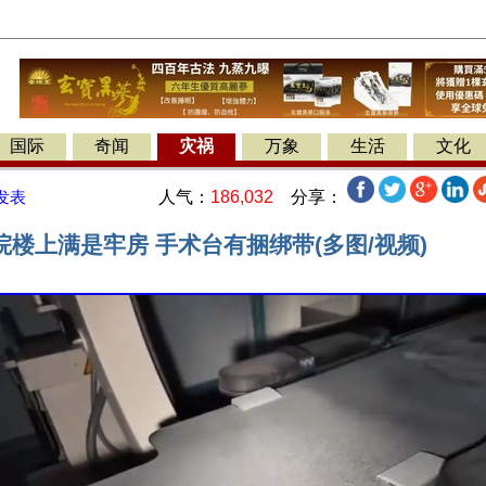
国际
奇闻
灾祸
万象
生活
文化
人气：
186,032
分享：
发表
楼上满是牢房 手术台有捆绑带(多图/视频)