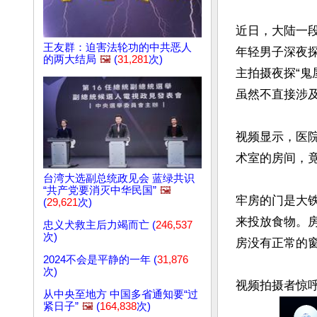
近日，大陆一
王友群：迫害法轮功的中共恶人
年轻男子深夜
的两大结局
🖼️
(
31,281
次)
主拍摄夜探“鬼
虽然不直接涉及
视频显示，医
术室的房间，竟
台湾大选副总统政见会 蓝绿共识
“共产党要消灭中华民国”
🖼️
牢房的门是大
(
29,621
次)
来投放食物。
忠义犬救主后力竭而亡 (
246,537
次)
房没有正常的窗
2024不会是平静的一年 (
31,876
次)
从中央至地方 中国多省通知要“过
紧日子”
🖼️
(
164,838
次)