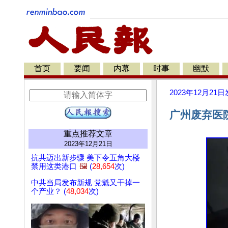
首页
要闻
内幕
时事
幽默
2023年12月21日
广州废弃医院
重点推荐文章
2023年12月21日
抗共迈出新步骤 美下令五角大楼
禁用这类港口
🖼️
(
28,654
次)
中共当局发布新规 党魁又干掉一
个产业？ (
48,034
次)