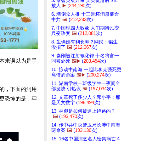
5. 黎智英案开审 美英促港府立即
放人
▶️
(
244,190
次)
6. 墙倒众人推 十三道坏消息催命
中共
🖼️
(
212,233
次)
7. 中国现四大败象 人们期待民变
兵变政变
🖼️
(
212,081
次)
8. 生俩娃有利长寿？网民：骗生
没招了
🖼️
(
212,067
次)
9. 秦刚被注射氰化钾 十名将官一
本来误以为是手
同被处死
🖼️▶️
(
203,454
次)
10. 惊动中南海 一起比李克强死更
离谱的命案
🖼️▶️
(
200,274
次)
11. 湖南学校一班级学生一夜间全
的，下面的洞用
部发烧 引热议
🖼️
(
197,034
次)
12. 文革死了多少人？邓小平：那
更恐怖的是，牢
是天文数字 (
196,494
次)
13. 林彪是如何被逼上绝路的？
🖼️
(
193,470
次)
14. 传中共中央警卫局长涉中南海
两命案
🖼️
(
193,136
次)
15. 16名中国演艺名人密集病亡 4