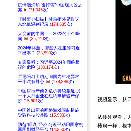
疫情汹涌加“雷打雪”中国现大凶之
兆
▶️
(
71,046
次)
【时事金扫描】甘肃拒外界救灾
东北低温创纪录 (
174,635
次)
大变前的中国——2023的十个瞬
间
🖼️
(
36,740
次)
2024年将至，哪些人在坐等习近
平出事？ (
33,993
次)
专家爆料：习近平2024年面临极
端的危险 (
189,174
次)
罕见陪习出访期间国内维稳异常
王小洪有野心
🖼️
(
179,898
次)
中国房地产债务危机持续蔓延 另
一个大型企业在纽约申请破产保
视频显示，从四
护 (
15,901
次)
中国推出新的网络游戏限制措施
导致科技股暴跌 (
15,933
次)
从楼外观看，
防范“唱衰”经济 习近平动用国家机
楼房一样，根本
器围剿财经平台 (
14,360
次)