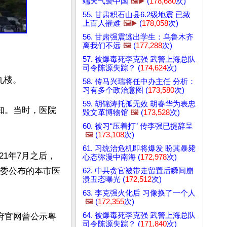
端天气袭中国
🖼️▶️
(
178,680
次)
55. 甘肃积石山县6.2级地震 已致
上百人罹难
🖼️▶️
(
178,058
次)
56. 甘肃强震逃出学生：乌鲁木齐
离我们不远
🖼️
(
177,288
次)
57. 被爆毒死李克强 武警上海总队
司令陈源失踪？ (
174,624
次)
楼。

58. 传马兴瑞将任中办主任 分析：
习有多个政治意图 (
173,580
次)
59. 胡锦涛托孤无效 胡春华为表忠
知。当时，医院
毁文革博物馆
🖼️
(
173,528
次)
60. 被习“压着打” 传李强已提辞呈
🖼️
(
173,108
次)
61. 习统治危机即将爆发 盼其暴毙
21年7月之后，
心态弥漫中南海 (
172,978
次)
健委公布的本市医
62. 中共贪官被带走留置后瞬间崩
溃丑态曝光 (
172,512
次)
63. 李克强火化后 习像换了一个人
🖼️
(
172,355
次)
64. 被爆毒死李克强 武警上海总队
府官网曾公示粤
司令陈源失踪？ (
171,840
次)