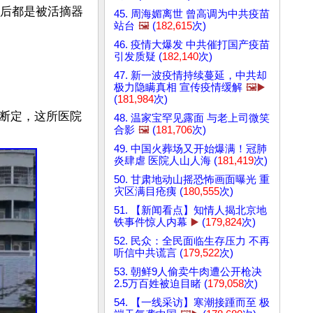
最后都是被活摘器
45. 周海媚离世 曾高调为中共疫苗
站台
🖼️
(
182,615
次)
46. 疫情大爆发 中共催打国产疫苗
引发质疑 (
182,140
次)
47. 新一波疫情持续蔓延，中共却
极力隐瞒真相 宣传疫情缓解
🖼️▶️
(
181,984
次)
断定，这所医院
48. 温家宝罕见露面 与老上司微笑
合影
🖼️
(
181,706
次)
49. 中国火葬场又开始爆满！冠肺
炎肆虐 医院人山人海 (
181,419
次)
50. 甘肃地动山摇恐怖画面曝光 重
灾区满目疮痍 (
180,555
次)
51. 【新闻看点】知情人揭北京地
铁事件惊人内幕
▶️
(
179,824
次)
52. 民众：全民面临生存压力 不再
听信中共谎言 (
179,522
次)
53. 朝鲜9人偷卖牛肉遭公开枪决
2.5万百姓被迫目睹 (
179,058
次)
54. 【一线采访】寒潮接踵而至 极