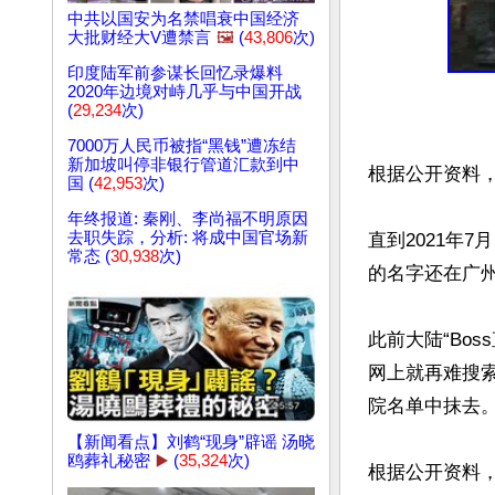
中共以国安为名禁唱衰中国经济
大批财经大V遭禁言
🖼️
(
43,806
次)
印度陆军前参谋长回忆录爆料
2020年边境对峙几乎与中国开战
(
29,234
次)
7000万人民币被指“黑钱”遭冻结
新加坡叫停非银行管道汇款到中
根据公开资料，
国 (
42,953
次)
年终报道: 秦刚、李尚福不明原因
去职失踪，分析: 将成中国官场新
直到2021年
常态 (
30,938
次)
的名字还在广州
此前大陆“Bo
网上就再难搜索
院名单中抹去。
【新闻看点】刘鹤“现身”辟谣 汤晓
鸥葬礼秘密
▶️
(
35,324
次)
根据公开资料，