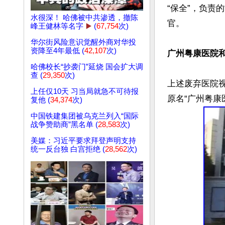
“保全”，负责
水很深！ 哈佛被中共渗透，撤陈
官。

峰王健林等名字
▶️
(
67,754
次)
华尔街风险意识觉醒外商对华投
资降至4年最低 (
42,107
次)
广州粤康医院
哈佛校长“抄袭门”延烧 国会扩大调
查 (
29,350
次)
上述废弃医院
上任仅10天 习当局就急不可待报
复他 (
34,374
次)
中国铁建集团被乌克兰列入“国际
战争赞助商”黑名单 (
28,583
次)
美媒：习近平要求拜登声明支持
统一反台独 白宫拒绝 (
28,562
次)