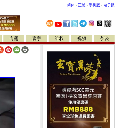
简体
-
正體
-
手机版
-
电子报
专题
寰宇
维权
视频
杂谈