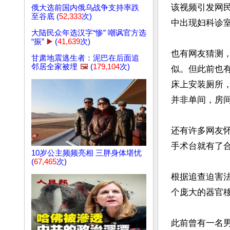
该视频引发网
俄大选前国内俄乌战争支持率跌
至谷底 (
52,333
次)
中出现妇科诊室
大陆民众年选汉字“惨” 嘲讽官方选
“振”
▶️
(
41,639
次)
也有网友猜测
甘肃地震逃生者：泥巴在后面追
邻居全家被埋
🖼️
(
179,104
次)
似。但此前也
床上安装厕所
并非单间，房间
还有许多网友
手术台就有了合
10岁公主频频亮相 三胖身体堪忧
(
67,465
次)
根据追查迫害
个庞大的器官移
此前曾有一名