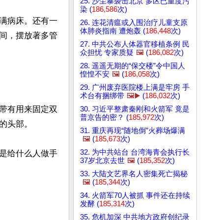
25. 沙尘暴袭击北京 多区已重度污
染 (
186,586
次)
满病床。还有一
26. 连花清瘟或入围治疗儿童支原
体肺炎指南 遭炮轰 (
186,448
次)
间，摆放著多管
27. 中共公布人体器官移植条例 民
众担忧 专家质疑
🖼️
(
186,082
次)
28. 遥遥无期的“保交楼”令中国人
惶惶不安
🖼️
(
186,058
次)
29. 广州废弃医院楼上满是牢房 手
术台有捆绑带
🖼️▶️
(
186,032
次)
带有用来固定双
30. 习近平整肃秦刚和火箭军 竟是
普京告的密？ (
185,972
次)
头部。

31. 重庆再现“随地倒”火葬场爆满
🖼️
(
185,673
次)
32. 为中共站台 台湾海青会执行长
是给什么人做手
37岁北京去世
🖼️
(
185,352
次)
33. 大陆文艺界名人密集死亡揭秘
🖼️
(
185,344
次)
34. 火箭军70人被抓 事件还在持续
发酵 (
185,314
次)
35. 危机加深 中共地方政府创纪录