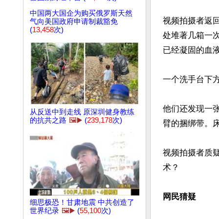
中国两大国企为购买俄罗斯天然
视频拍摄者返
气向美国政府申请制裁豁免
(
13,458
次)
处堆著几箱一
已经凝固的血液
一个洗手台下方
他们还发现一
从反送中到走线 原深圳健身教练
的抗共之路
🖼️▶️
(
239,178
次)
臂的捆绑带。
视频拍摄者质
术？

网民猜疑
细思极恐！甘肃地震 中共创造了
世界纪录
🖼️▶️
(
55,100
次)