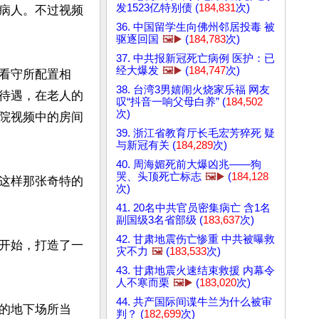
发1523亿特别债 (
184,831
次)
病人。不过视频
36. 中国留学生向佛州邻居投毒 被
驱逐回国
🖼️▶️
(
184,783
次)
37. 中共报新冠死亡病例 医护：已
经大爆发
🖼️▶️
(
184,747
次)
看守所配置相
38. 台湾3男嬉闹火烧家乐福 网友
待遇，在老人的
叹“抖音一响父母白养” (
184,502
次)
院视频中的房间
39. 浙江省教育厅长毛宏芳猝死 疑
与新冠有关 (
184,289
次)
40. 周海媚死前大爆凶兆——狗
哭、头顶死亡标志
🖼️▶️
(
184,128
这样那张奇特的
次)
41. 20名中共官员密集病亡 含1名
副国级3名省部级 (
183,637
次)
42. 甘肃地震伤亡惨重 中共被曝救
开始，打造了一
灾不力
🖼️
(
183,533
次)
43. 甘肃地震火速结束救援 内幕令
人不寒而栗
🖼️▶️
(
183,020
次)
44. 共产国际间谍牛兰为什么被审
的地下场所当
判？ (
182,699
次)