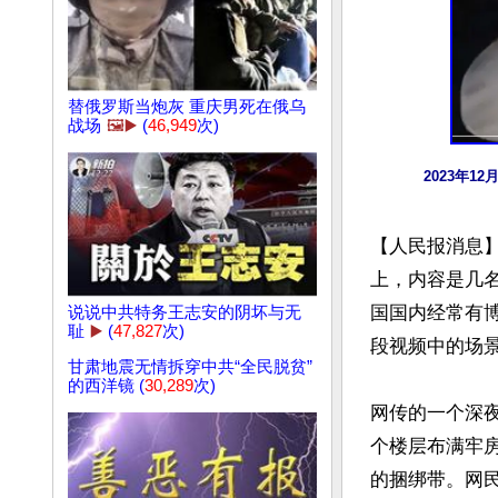
替俄罗斯当炮灰 重庆男死在俄乌
战场
🖼️▶️
(
46,949
次)
2023年
【人民报消息
上，内容是几
国国内经常有博
说说中共特务王志安的阴坏与无
耻
▶️
(
47,827
次)
段视频中的场景
甘肃地震无情拆穿中共“全民脱贫”
的西洋镜 (
30,289
次)
网传的一个深
个楼层布满牢
的捆绑带。网民