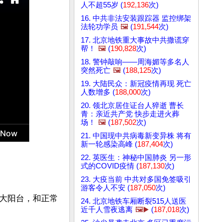
人不超55岁 (
192,136
次)
16. 中共非法安装跟踪器 监控绑架
法轮功学员
🖼️
(
191,544
次)
17. 北京地铁重大事故中共撒谎穿
帮！
🖼️
(
190,828
次)
18. 警钟敲响——周海媚等多名人
突然死亡
🖼️
(
188,125
次)
19. 大陆民众：新冠疫情再现 死亡
人数增多 (
188,000
次)
20. 领北京居住证台人猝逝 曹长
青：亲近共产党 快步走进火葬
场！
🖼️
(
187,502
次)
21. 中国现中共病毒新变异株 将有
新一轮感染高峰 (
187,404
次)
22. 英医生：神秘中国肺炎 另一形
式的COVID疫情 (
187,130
次)
23. 大疫当前 中共对多国免签吸引
游客令人不安 (
187,050
次)
大阳台，和正常
24. 北京地铁车厢断裂515人送医
近千人雪夜逃离
🖼️▶️
(
187,018
次)