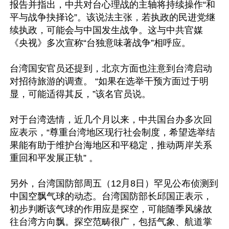
报告并指出，中共对台心理战的主轴将持续操作“和
平与战争抉择论”。该说法主张，若执政的民进党继
续执政，可能会与中国发生战争。这与中共官媒
《央视》多次宣称“台独意味著战争”相呼应。

台湾国安官员还提到，北京方面也注意到台湾启动
对招待旅游的调查。 “如果在选举干预方面过于明
显，可能适得其反，”该名官员说。

对于台湾选情，近几个月以来，中共国台办多次回
应表示，“尊重台湾地区现行社会制度，希望选举结
果能有助于维护台海地区和平稳定，推动两岸关系
重回和平发展正轨” 。

另外，台湾国防部周五（12月8日）罕见公布侦测到
中国空飘气球的动态。台湾国防部长邱国正表示，
初步判断该气球的作用应是探空，可能随季风缘故
往台湾方向飘。探空范畴很广，包括气象、航道掌