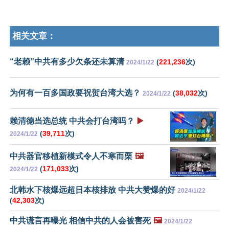
相关文章：
“老赖”中共有多少欠条还未算清
(
221,236
次)
2024/1/22
为何有一百多国政要祝贺台湾大选？
(
38,032
次)
2024/1/22
赖清德当选总统 中共会打台湾吗？
▶️
(
39,711
次)
2024/1/22
中共器官移植新模式令人不寒而栗
🖼️
(
171,033
次)
2024/1/22
北韩水下核爆远超日本核排放 中共大赞爆的好
2024/1/22
(
42,303
次)
中共谎言再曝光 相信中共的人会被害死
🖼️
2024/1/22