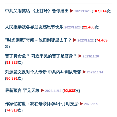
中共又闹笑话 《上甘岭》暂停播出
▶️
(
107,214
次)
2023/11/23
人民报恭祝各界朋友感恩节快乐
(
22,468
次)
2023/11/23
“时光倒流”奇闻－他们到哪里去了？
▶️
(
74,409
2023/11/22
次)
普丁真命危？ 习近平见的普丁是替身？
▶️
2023/11/20
(
91,323
次)
刘源发文反对个人专断 中共内斗剑拔弩张
▶️
2023/11/14
(
80,391
次)
最新预言 罕见天象
▶️
(
92,038
次)
2023/11/12
作家忆前世：我在母亲怀孕4个月时投胎
▶️
2023/11/9
(
74,319
次)