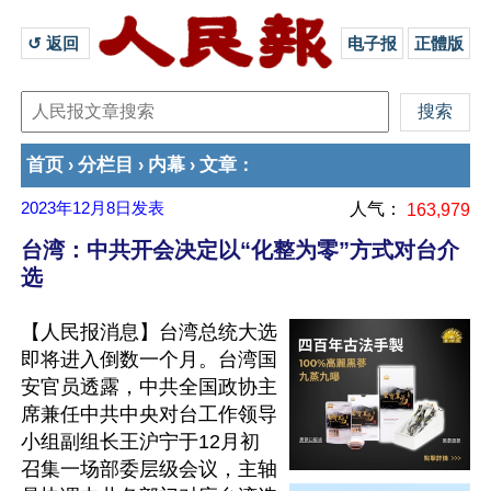
↺ 返回 
电子报
正體版
首页
分栏目
内幕
文章
›
›
›
：
2023年12月8日
发表
人气：
163,979
台湾：中共开会决定以“化整为零”方式对台介
选
【人民报消息】台湾总统大选
即将进入倒数一个月。台湾国
安官员透露，中共全国政协主
席兼任中共中央对台工作领导
小组副组长王沪宁于12月初
召集一场部委层级会议，主轴