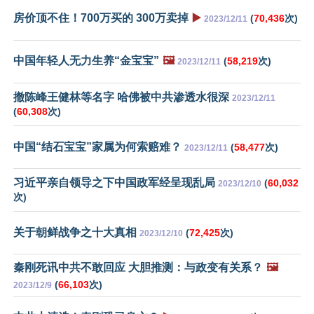
房价顶不住！700万买的 300万卖掉
▶️
(
70,436
次)
2023/12/11
中国年轻人无力生养“金宝宝”
🖼️
(
58,219
次)
2023/12/11
撤陈峰王健林等名字 哈佛被中共渗透水很深
2023/12/11
(
60,308
次)
中国“结石宝宝”家属为何索赔难？
(
58,477
次)
2023/12/11
习近平亲自领导之下中国政军经呈现乱局
(
60,032
2023/12/10
次)
关于朝鲜战争之十大真相
(
72,425
次)
2023/12/10
秦刚死讯中共不敢回应 大胆推测：与政变有关系？
🖼️
(
66,103
次)
2023/12/9