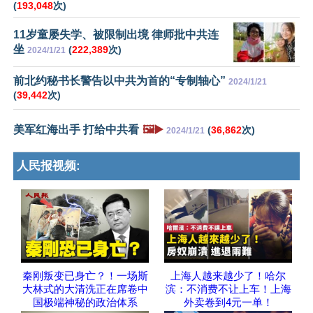
(
193,048
次)
11岁童屡失学、被限制出境 律师批中共连
坐
(
222,389
次)
2024/1/21
前北约秘书长警告以中共为首的“专制轴心”
2024/1/21
(
39,442
次)
美军红海出手 打给中共看
🖼️▶️
(
36,862
次)
2024/1/21
人民报视频:
秦刚叛变已身亡？！一场斯
上海人越来越少了！哈尔
大林式的大清洗正在席卷中
滨：不消费不让上车！上海
国极端神秘的政治体系
外卖卷到4元一单！