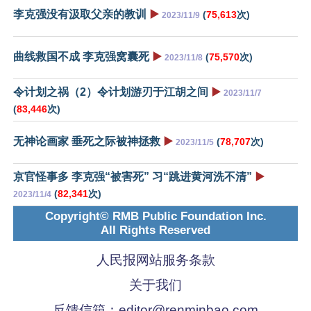
李克强没有汲取父亲的教训
▶️
(
75,613
次)
2023/11/9
曲线救国不成 李克强窝囊死
▶️
(
75,570
次)
2023/11/8
令计划之祸（2）令计划游刃于江胡之间
▶️
2023/11/7
(
83,446
次)
无神论画家 垂死之际被神拯救
▶️
(
78,707
次)
2023/11/5
京官怪事多 李克强“被害死” 习“跳进黄河洗不清”
▶️
(
82,341
次)
2023/11/4
Copyright© RMB Public Foundation Inc.
All Rights Reserved
人民报网站服务条款
关于我们
反馈信箱：
editor@renminbao.com