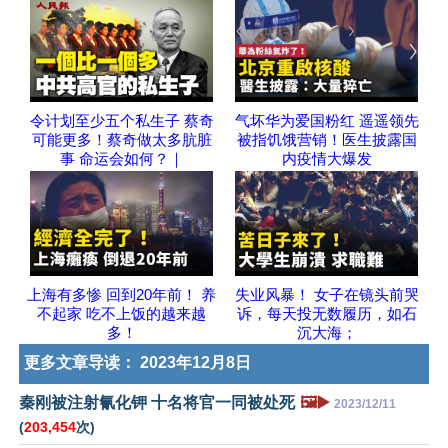
令计划至少五个私生子 蔡奇
气坏华为爱国粉红 遥遥领先
可能更多！蔡奇做太多肮脏
被指饥饿营销！医生披露国
事 命运会如何？｜
内疫情大爆发
上海有多惨 回到20年前！ 养
失业风暴！ 女子在镜头前哭
不起家 吃不上饭的越来越
诉，每天投无数履历，如石
多！
沉大海；
更多文章导读：
2023年12月8日
秦刚被注射氰化钾 十名将官一同被处死
🖼️▶️
2023/12/11
(
203,454
次)