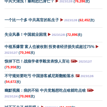
中共大清洗！秦刚恐已身亡？
▶️
(
76,286
次)
2023/12/8
一个比一个多 中共高官的私生子
▶️
(
62,452
次)
2023/12/8
失业风暴！中国就业困境
▶️
(
72,896
次)
2023/12/8
中植系爆雷 富人也被收割 投资者经济损失或超过75%
▶️
(
70,346
次)
2023/12/7
惊掉下巴！战狼学者李毅发表惊人言论
🖼️▶️
2023/12/7
(
75,958
次)
不守规矩要吃亏 中国游客威尼斯翻船落水
🖼️
2023/12/6
(
54,672
次)
幽默视频：病的不轻 中共党魁想吃点啥就吃点啥
🖼️▶️
(
70,069
次)
2023/12/4