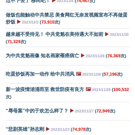
过不下去了 移民吧！
▶️
(
74,467
次)
2023/12/4
做饭也能触动中共禁忌 美食网红无奈发视频宣布不再做蛋
炒饭
▶️
(
73,910
次)
2023/12/3
越来越不受待见！ 中共党魁在美待遇大不如前
▶️
2023/11/30
(
71,329
次)
为中共党魁画像 知名画家罹癌病亡
▶️
(
76,369
次)
2023/11/28
吃蛋炒饭再加一动作 给中共消风
🖼️
(
57,196
次)
2023/11/28
新一波疫情汹涌而至 救世防疫有良方
🖼️
(
100,532
2023/11/28
次)
“辱母案”中的于欢怎么样了？
▶️
(
72,949
次)
2023/11/27
“悲剧英雄”孙志刚
▶️
(
74,978
次)
2023/11/23