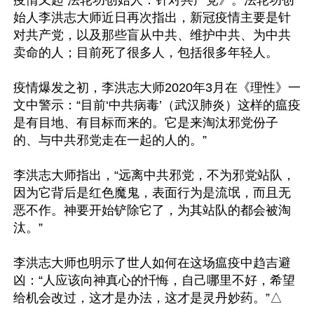
疫情又起 法轮功创始人：针对共产党》。法轮功创
始人李洪志大师近日再次指出，新冠疫情主要是针
对共产党，以及那些盲从中共、维护中共、为中共
卖命的人；目前死了很多人，包括很多年轻人。

疫情爆发之初，李洪志大师2020年3月在《理性》一
文中警示：“目前‘中共病毒’（武汉肺炎）这样的瘟疫
是有目地、有目标而来的。它是来淘汰邪党份子
的、与中共邪党走在一起的人的。”

李洪志大师指出，“远离中共邪党，不为邪党站队，
因为它背后是红色魔鬼，表面行为是流氓，而且无
恶不作。神要开始铲除它了，为其站队的都会被淘
汰。”

李洪志大师也明示了世人如何在这场瘟疫中趋吉避
凶：“人应该向神真心的忏悔，自己哪里不好，希望