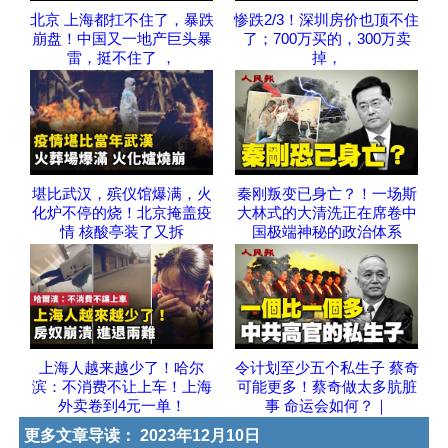
北京 上海都扛不住了，暴跌
惨跌2/3！深圳房价也顶不住
崩盘！中国又一地产巨头暴
了；700万买的，300万卖
雷，挺不住了 ，
掉，
堪比武汉，殡仪馆爆满，火
秦刚叛变已身亡？！一场斯
化炉不停的烧！北京掩盖疫
大林式的大清洗正在席卷中
情 核酸亭装了又拆
国极端神秘的政治体系
上海人越来越少了！哈尔
令计划至少五个私生子 蔡奇
滨：不消费不让上车！上海
可能更多！蔡奇做太多肮脏
外卖卷到4元一单！
事 命运会如何？｜
更多文章导读：
2023年12月10日