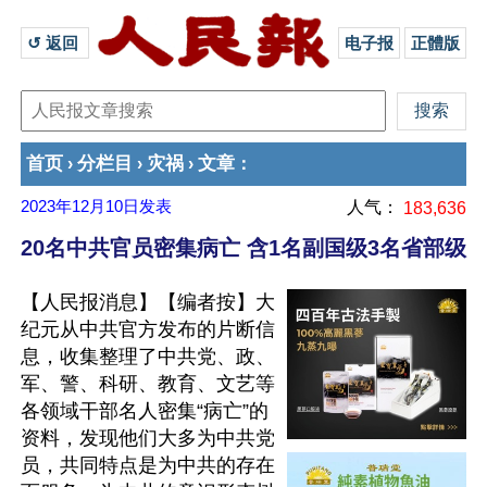
↺ 返回 
电子报
正體版
首页
分栏目
灾祸
文章
›
›
›
：
2023年12月10日
发表
人气：
183,636
20名中共官员密集病亡 含1名副国级3名省部级
【人民报消息】【编者按】大
纪元从中共官方发布的片断信
息，收集整理了中共党、政、
军、警、科研、教育、文艺等
各领域干部名人密集“病亡”的
资料，发现他们大多为中共党
员，共同特点是为中共的存在