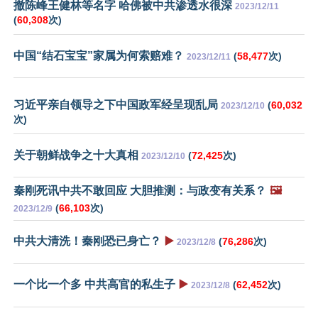
撤陈峰王健林等名字 哈佛被中共渗透水很深
2023/12/11
(
60,308
次)
中国“结石宝宝”家属为何索赔难？
(
58,477
次)
2023/12/11
习近平亲自领导之下中国政军经呈现乱局
(
60,032
2023/12/10
次)
关于朝鲜战争之十大真相
(
72,425
次)
2023/12/10
秦刚死讯中共不敢回应 大胆推测：与政变有关系？
🖼️
(
66,103
次)
2023/12/9
中共大清洗！秦刚恐已身亡？
▶️
(
76,286
次)
2023/12/8
一个比一个多 中共高官的私生子
▶️
(
62,452
次)
2023/12/8