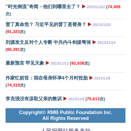
“时光倒流”奇闻－他们到哪里去了？
▶️
(
74,409
2023/11/22
次)
普丁真命危？ 习近平见的普丁是替身？
▶️
2023/11/20
(
91,323
次)
刘源发文反对个人专断 中共内斗剑拔弩张
▶️
2023/11/14
(
80,391
次)
最新预言 罕见天象
▶️
(
92,038
次)
2023/11/12
作家忆前世：我在母亲怀孕4个月时投胎
▶️
2023/11/9
(
74,319
次)
李克强没有汲取父亲的教训
▶️
(
75,613
次)
2023/11/9
Copyright© RMB Public Foundation Inc.
All Rights Reserved
人民报网站服务条款