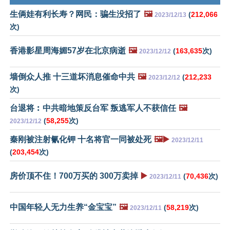
生俩娃有利长寿？网民：骗生没招了
🖼️
(
212,066
2023/12/13
次)
香港影星周海媚57岁在北京病逝
🖼️
(
163,635
次)
2023/12/12
墙倒众人推 十三道坏消息催命中共
🖼️
(
212,233
2023/12/12
次)
台退将︰中共暗地策反台军 叛逃军人不获信任
🖼️
(
58,255
次)
2023/12/12
秦刚被注射氰化钾 十名将官一同被处死
🖼️▶️
2023/12/11
(
203,454
次)
房价顶不住！700万买的 300万卖掉
▶️
(
70,436
次)
2023/12/11
中国年轻人无力生养“金宝宝”
🖼️
(
58,219
次)
2023/12/11