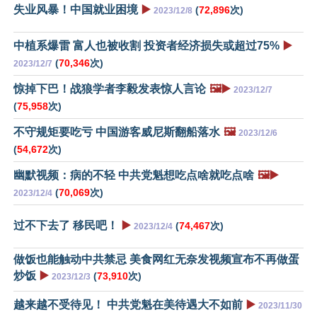
失业风暴！中国就业困境
▶️
(
72,896
次)
2023/12/8
中植系爆雷 富人也被收割 投资者经济损失或超过75%
▶️
(
70,346
次)
2023/12/7
惊掉下巴！战狼学者李毅发表惊人言论
🖼️▶️
2023/12/7
(
75,958
次)
不守规矩要吃亏 中国游客威尼斯翻船落水
🖼️
2023/12/6
(
54,672
次)
幽默视频：病的不轻 中共党魁想吃点啥就吃点啥
🖼️▶️
(
70,069
次)
2023/12/4
过不下去了 移民吧！
▶️
(
74,467
次)
2023/12/4
做饭也能触动中共禁忌 美食网红无奈发视频宣布不再做蛋
炒饭
▶️
(
73,910
次)
2023/12/3
越来越不受待见！ 中共党魁在美待遇大不如前
▶️
2023/11/30