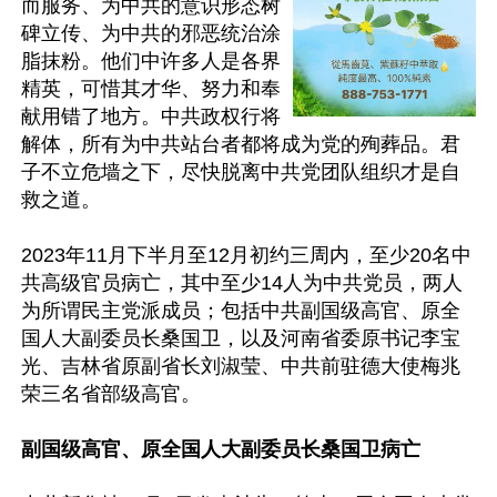
而服务、为中共的意识形态树
碑立传、为中共的邪恶统治涂
脂抹粉。他们中许多人是各界
精英，可惜其才华、努力和奉
献用错了地方。中共政权行将
解体，所有为中共站台者都将成为党的殉葬品。君
子不立危墙之下，尽快脱离中共党团队组织才是自
救之道。

2023年11月下半月至12月初约三周内，至少20名中
共高级官员病亡，其中至少14人为中共党员，两人
为所谓民主党派成员；包括中共副国级高官、原全
国人大副委员长桑国卫，以及河南省委原书记李宝
光、吉林省原副省长刘淑莹、中共前驻德大使梅兆
荣三名省部级高官。

副国级高官、原全国人大副委员长桑国卫病亡