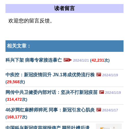
读者留言
欢迎您的留言反馈。
相关文章：
科兴下架 病毒专家接连暴亡
🖼️▶️
(
42,231
次)
2024/1/21
中疾控：新冠疫情回升 JN.1将成优势流行株
🖼️
2024/1/19
(
29,568
次)
网传中共卫健委内部对话：坚决不打新冠疫苗
🖼️
2024/1/19
(
314,472
次)
46岁网红麻醉师猝死 同事：新冠引发心肌炎
🖼️
2024/1/17
(
168,177
次)
中国科兴新冠疫苗据报停产 网民吐槽后遗