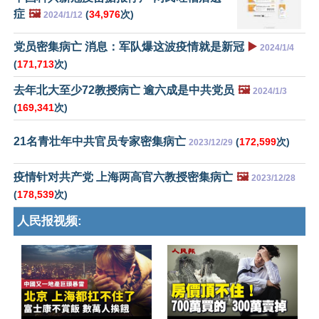
症
🖼️
(
34,976
次)
2024/1/12
党员密集病亡 消息：军队爆这波疫情就是新冠
▶️
2024/1/4
(
171,713
次)
去年北大至少72教授病亡 逾六成是中共党员
🖼️
2024/1/3
(
169,341
次)
21名青壮年中共官员专家密集病亡
(
172,599
次)
2023/12/29
疫情针对共产党 上海两高官六教授密集病亡
🖼️
2023/12/28
(
178,539
次)
人民报视频: