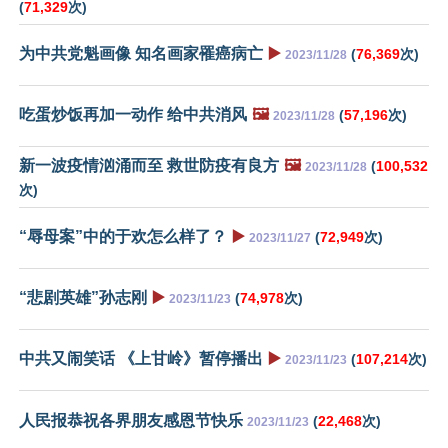
(
71,329
次)
为中共党魁画像 知名画家罹癌病亡
▶️
(
76,369
次)
2023/11/28
吃蛋炒饭再加一动作 给中共消风
🖼️
(
57,196
次)
2023/11/28
新一波疫情汹涌而至 救世防疫有良方
🖼️
(
100,532
2023/11/28
次)
“辱母案”中的于欢怎么样了？
▶️
(
72,949
次)
2023/11/27
“悲剧英雄”孙志刚
▶️
(
74,978
次)
2023/11/23
中共又闹笑话 《上甘岭》暂停播出
▶️
(
107,214
次)
2023/11/23
人民报恭祝各界朋友感恩节快乐
(
22,468
次)
2023/11/23